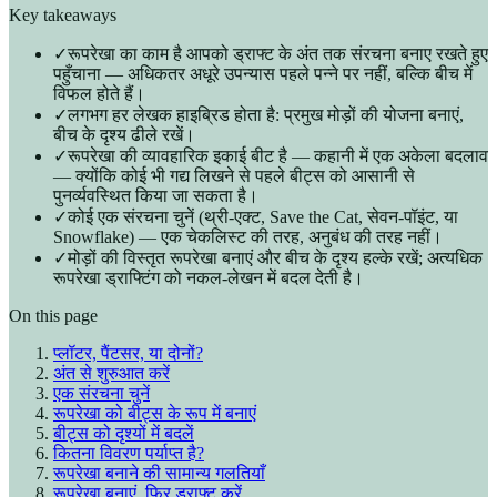
Key takeaways
✓
रूपरेखा का काम है आपको ड्राफ्ट के अंत तक संरचना बनाए रखते हुए
पहुँचाना — अधिकतर अधूरे उपन्यास पहले पन्ने पर नहीं, बल्कि बीच में
विफल होते हैं।
✓
लगभग हर लेखक हाइब्रिड होता है: प्रमुख मोड़ों की योजना बनाएं,
बीच के दृश्य ढीले रखें।
✓
रूपरेखा की व्यावहारिक इकाई बीट है — कहानी में एक अकेला बदलाव
— क्योंकि कोई भी गद्य लिखने से पहले बीट्स को आसानी से
पुनर्व्यवस्थित किया जा सकता है।
✓
कोई एक संरचना चुनें (थ्री-एक्ट, Save the Cat, सेवन-पॉइंट, या
Snowflake) — एक चेकलिस्ट की तरह, अनुबंध की तरह नहीं।
✓
मोड़ों की विस्तृत रूपरेखा बनाएं और बीच के दृश्य हल्के रखें; अत्यधिक
रूपरेखा ड्राफ्टिंग को नकल-लेखन में बदल देती है।
On this page
प्लॉटर, पैंटसर, या दोनों?
अंत से शुरुआत करें
एक संरचना चुनें
रूपरेखा को बीट्स के रूप में बनाएं
बीट्स को दृश्यों में बदलें
कितना विवरण पर्याप्त है?
रूपरेखा बनाने की सामान्य गलतियाँ
रूपरेखा बनाएं, फिर ड्राफ्ट करें