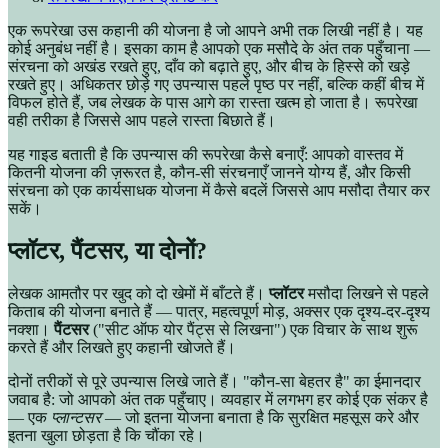
एक रूपरेखा उस कहानी की योजना है जो आपने अभी तक लिखी नहीं है। यह
कोई अनुबंध नहीं है। इसका काम है आपको एक मसौदे के अंत तक पहुँचाना —
संरचना को अखंड रखते हुए, दाँव को बढ़ाते हुए, और बीच के हिस्से को खड़े
रखते हुए। अधिकतर छोड़े गए उपन्यास पहले पृष्ठ पर नहीं, बल्कि कहीं बीच में
विफल होते हैं, जब लेखक के पास आगे का रास्ता खत्म हो जाता है। रूपरेखा
वही तरीका है जिससे आप पहले रास्ता बिछाते हैं।
यह गाइड बताती है कि उपन्यास की रूपरेखा कैसे बनाएँ: आपको वास्तव में
कितनी योजना की ज़रूरत है, कौन-सी संरचनाएँ जानने योग्य हैं, और किसी
संरचना को एक कार्यसाधक योजना में कैसे बदलें जिससे आप मसौदा तैयार कर
सकें।
प्लॉटर, पैंटसर, या दोनों?
लेखक आमतौर पर खुद को दो खेमों में बाँटते हैं।
प्लॉटर
मसौदा लिखने से पहले
किताब की योजना बनाते हैं — पात्र, महत्वपूर्ण मोड़, अक्सर एक दृश्य-दर-दृश्य
नक्शा।
पैंटसर
("सीट ऑफ योर पैंट्स से लिखना") एक विचार के साथ शुरू
करते हैं और लिखते हुए कहानी खोजते हैं।
दोनों तरीकों से पूरे उपन्यास लिखे जाते हैं। "कौन-सा बेहतर है" का ईमानदार
जवाब है: जो आपको अंत तक पहुँचाए। व्यवहार में लगभग हर कोई एक संकर है
— एक
प्लान्टसर
— जो इतना योजना बनाता है कि सुरक्षित महसूस करे और
इतना खुला छोड़ता है कि चौंका रहे।