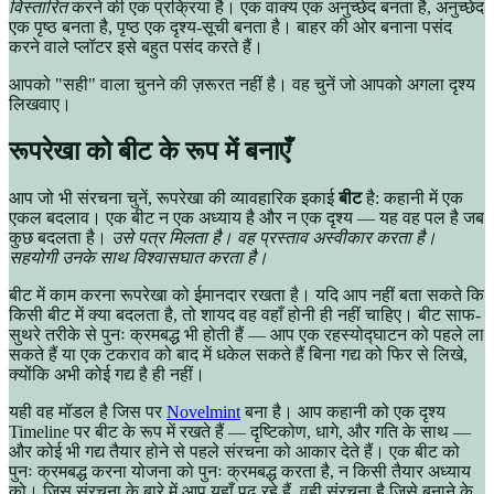
विस्तारित
करने की एक प्रक्रिया है। एक वाक्य एक अनुच्छेद बनता है, अनुच्छेद
एक पृष्ठ बनता है, पृष्ठ एक दृश्य-सूची बनता है। बाहर की ओर बनाना पसंद
करने वाले प्लॉटर इसे बहुत पसंद करते हैं।
आपको "सही" वाला चुनने की ज़रूरत नहीं है। वह चुनें जो आपको अगला दृश्य
लिखवाए।
रूपरेखा को बीट के रूप में बनाएँ
आप जो भी संरचना चुनें, रूपरेखा की व्यावहारिक इकाई
बीट
है: कहानी में एक
एकल बदलाव। एक बीट न एक अध्याय है और न एक दृश्य — यह वह पल है जब
कुछ बदलता है।
उसे पत्र मिलता है। वह प्रस्ताव अस्वीकार करता है।
सहयोगी उनके साथ विश्वासघात करता है।
बीट में काम करना रूपरेखा को ईमानदार रखता है। यदि आप नहीं बता सकते कि
किसी बीट में क्या बदलता है, तो शायद वह वहाँ होनी ही नहीं चाहिए। बीट साफ-
सुथरे तरीके से पुनः क्रमबद्ध भी होती हैं — आप एक रहस्योद्घाटन को पहले ला
सकते हैं या एक टकराव को बाद में धकेल सकते हैं बिना गद्य को फिर से लिखे,
क्योंकि अभी कोई गद्य है ही नहीं।
यही वह मॉडल है जिस पर
Novelmint
बना है। आप कहानी को एक दृश्य
Timeline पर बीट के रूप में रखते हैं — दृष्टिकोण, धागे, और गति के साथ —
और कोई भी गद्य तैयार होने से पहले संरचना को आकार देते हैं। एक बीट को
पुनः क्रमबद्ध करना योजना को पुनः क्रमबद्ध करता है, न किसी तैयार अध्याय
को। जिस संरचना के बारे में आप यहाँ पढ़ रहे हैं, वही संरचना है जिसे बनाने के