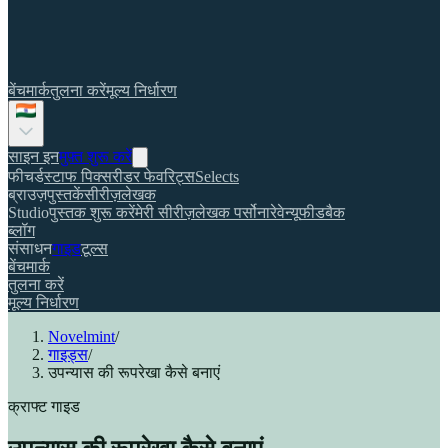
बेंचमार्क
तुलना करें
मूल्य निर्धारण
साइन इन
मुफ़्त शुरू करें
फीचर्ड
स्टाफ पिक्स
रीडर फेवरिट्स
Selects
ब्राउज़
पुस्तकें
सीरीज़
लेखक
Studio
पुस्तक शुरू करें
मेरी सीरीज़
लेखक पर्सोना
रेवेन्यू
फीडबैक
ब्लॉग
संसाधन
गाइड
टूल्स
बेंचमार्क
तुलना करें
मूल्य निर्धारण
Novelmint
/
गाइड्स
/
उपन्यास की रूपरेखा कैसे बनाएं
क्राफ्ट गाइड