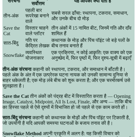
संरचना
यह आपको क्या देती है
सर्वोत्तम
पहली बार
सबसे सरल ढाँचा: स्थापना, टकराव, समाधान,
तीन-अंक
रूपरेखा बनाने
और उनके बीच दो मोड़
वाले
Save the
विस्तार चाहने
तीन अंकों में 15 नामित बीट, जिनमें गति और दाँव
Cat
वाले प्लॉटर
शामिल हैं
गति पर
कथानक के मोड़ और पिंच पॉइंट जो बड़े पलों के
सात-बिंदु
केंद्रित लेखक
बीच तनाव बनाते हैं
व्यवस्थित
एक प्रक्रिया, न कोई आकृति: एक वाक्य को एक
Snowflake
योजनाकार
अनुच्छेद में, फिर पृष्ठों में, फिर दृश्य-सूची में बढ़ाएँ
तीन-अंक संरचना
कहानी को स्थापना, टकराव, और समाधान में बाँटती है।
पहले अंक के अंत में एक उत्प्रेरक घटना नायक को उनकी सामान्य दुनिया से
बाहर धकेलती है; एक मोड़ लंबे बीच को शुरू करता है; और एक चरमोत्कर्ष उसे
सुलझाता है।
Save the Cat
तीन अंकों को पंद्रह बीट में विस्तारित करता है — Opening
Image, Catalyst, Midpoint, All Is Lost, Finale, और अन्य — ताकि बीच
का हिस्सा पहले से ऐसे दृश्यों में विभाजित हो जो पहले से एक काम करते हों।
सात-बिंदु संरचना
कहानी को कथानक के मोड़ों और पिंच पॉइंट पर टिकाती है,
जो उपयोगी है यदि आपकी समस्या घटनाओं के बजाय तनाव की है।
Snowflake Method
अपनी प्रकृति में अलग है: यह किसी विचार को