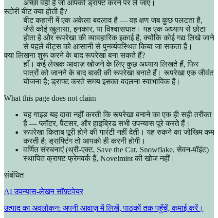
अच्छा वही है जो आपको ड्राफ्ट करने पर ले जाए।
स्टोरी बीट क्या होती है?
बीट कहानी में एक अकेला बदलाव है — वह क्षण जब कुछ पलटता है,
जैसे कोई खुलासा, इनकार, या विश्वासघात। यह एक अध्याय से छोटा
होता है और रूपरेखा की व्यावहारिक इकाई है, क्योंकि कोई गद्य लिखे जाने
से पहले बीट्स को आसानी से पुनर्व्यवस्थित किया जा सकता है।
क्या लिखना शुरू करने के बाद रूपरेखा बना सकते हैं?
हाँ। कई लेखक आवाज़ खोजने के लिए कुछ अध्याय लिखते हैं, फिर
पात्रों को जानने के बाद बाकी की रूपरेखा बनाते हैं। रूपरेखा एक जीवंत
योजना है; ड्राफ्ट करते समय इसका बदलना स्वाभाविक है।
What this page does not claim
यह गाइड यह दावा नहीं करती कि रूपरेखा बनाने का एक ही सही तरीका
है — प्लॉटर, पैंटसर, और हाइब्रिड सभी उपन्यास पूरे करते हैं।
रूपरेखा किताब पूरी होने की गारंटी नहीं देती। यह रुकने का जोखिम कम
करती है; ड्राफ्टिंग तो आपको ही करनी होगी।
वर्णित संरचनाएं (थ्री-एक्ट, Save the Cat, Snowflake, सेवन-पॉइंट)
स्थापित क्राफ्ट फ्रेमवर्क हैं, Novelmint की खोज नहीं।
संबंधित
AI उपन्यास-लेखन सॉफ़्टवेयर
उत्पाद का अवलोकन: अपनी आवाज़ में लिखें, पाठकों तक पहुँचें, कमाई करें।