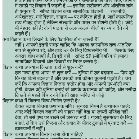
हार्ड विज्ञान कथा अपनी समस्याओं और समाधानों को वास्तविक, वर्तमान
में समझे गए विज्ञान में जड़ती है — इसलिए सटीकता और आंतरिक तर्क
ही अनुबंध हैं। सॉफ्ट विज्ञान कथा सामाजिक विज्ञानों — राजनीति,
अर्थशास्त्र, मनोविज्ञान, समाज — पर केंद्रित होती है, जहाँ काल्पनिक
तत्व मौजूद होता है लेकिन संस्कृति और पात्र पर रोशनी होती है। कोई
भी बेहतर नहीं है; दोनों पाठक से अलग-अलग चीज़ों पर ध्यान देने को
कहते हैं।
क्या विज्ञान कथा लिखने के लिए वैज्ञानिक होना ज़रूरी है?
नहीं। आपको इतनी समझ चाहिए कि आपका काल्पनिक तत्व आंतरिक
रूप से सुसंगत रहे, और हार्ड SF के लिए विश्वसनीय भी — जिसके लिए
अक्सर शोध काफी है, डिग्री नहीं। सॉफ्ट SF इंजीनियरिंग से ज़्यादा
सामाजिक विज्ञानों और विचारों पर निर्भर करता है।
विज्ञान कथा उपन्यास लिखना कहाँ से शुरू करें?
एक "क्या होगा अगर" से शुरू करें — दुनिया में एक बदलाव — फिर पूछें
कि यह किसे बदलता है और उसकी क्या कीमत चुकानी पड़ती है। तय
करें कि आपका विज्ञान कितना कठोर होगा और आपकी उप-शैली क्या
होगी, केवल वही दुनिया बनाएं जो आपके कथानक को चाहिए, और मसौदा
लिखने से पहले विचार को किसी खास व्यक्ति से जोड़ें।
विज्ञान कथा में कितना विश्व-निर्माण ज़रूरी है?
केवल उतना जितना कथानक माँगे। सुनहरा नियम है कथानक-पहले:
अगर कोई विवरण कहानी को सहारा नहीं देता या ज़रूरी परिवेश नहीं
देता, तो उसे पृष्ठ पर रखने की ज़रूरत नहीं। गहराई सुसंगतता के लिए
बनाएं, लेकिन उसे क्रिया और संवाद के भीतर टुकड़ों में प्रकट करें —
व्याख्यानों में नहीं।
विज्ञान कथा उपन्यास कितना लंबा होना चाहिए?