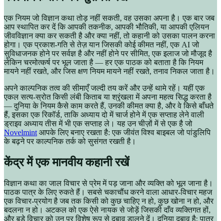
एक नियम जो विज्ञान कथा तोड़ नहीं सकती, वह उसका अपना है। एक बार जब
आप स्थापित कर दें कि आपकी तकनीक, आपकी भौतिकी, या आपकी एलियन
जीवविज्ञान क्या कर सकती है और क्या नहीं, तो कहानी को उसका पालन करना
होगा। एक प्रकाश-गति से तेज़ यान जिसकी कोई कीमत नहीं, एक AI जो
सुविधाजनक होने पर सर्वज्ञ है और नहीं होने पर सीमित, एक इलाज जो मौजूद है
लेकिन चरमोत्कर्ष पर भूल जाता है — हर एक पाठक को बताता है कि नियम
मायने नहीं रखते, और जिस क्षण नियम मायने नहीं रखते, तनाव निकल जाता है।
अपने काल्पनिक तत्व की सीमाएँ जल्दी तय करें और उन्हें थामे रहें। यहीं एक
एकल सत्य-स्रोत किसी लंबी किताब या श्रृंखला में अपना महत्व सिद्ध करता है
— दुनिया के नियम कैसे काम करते हैं, उनकी कीमत क्या है, और वे किसे बाँधते
हैं, इसका एक रिकॉर्ड, ताकि अध्याय दो में चार्ज होने में एक सप्ताह लेने वाली
ड्राइव अध्याय तीस में भी एक सप्ताह ले। यह उन चीज़ों में से एक है जो
Novelmint
आपके लिए बनाए रखता है: एक जीवंत विश्व बाइबल जो पांडुलिपि
के बढ़ने पर काल्पनिक तर्क को सुसंगत रखती है।
केंद्र में एक मानवीय कहानी रखें
विज्ञान कथा का जाल विचार से प्रेम में पड़ जाना और व्यक्ति को भूल जाना है।
पाठक पात्र के लिए रुकते हैं। सबसे चकाचौंध करने वाला आधार-विचार महज
एक विचार-प्रयोग है जब तक किसी को कुछ चाहिए न हो, कुछ खोना न हो, और
बदलना न हो। अटकल को एक ऐसे नायक से जोड़ें जिसकी दाँव व्यक्तिगत हों,
और बड़े विचार को उन पर विशेष रूप से दबाव डालने दें। दुनिया दबाव है; पात्र