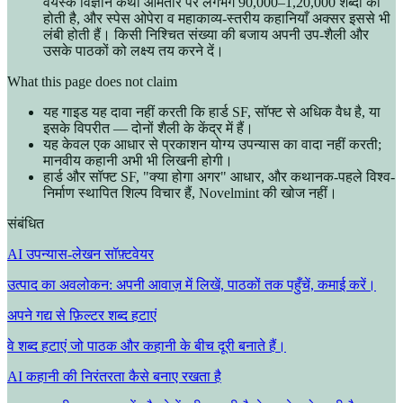
वयस्क विज्ञान कथा आमतौर पर लगभग 90,000–1,20,000 शब्दों की
होती है, और स्पेस ओपेरा व महाकाव्य-स्तरीय कहानियाँ अक्सर इससे भी
लंबी होती हैं। किसी निश्चित संख्या की बजाय अपनी उप-शैली और
उसके पाठकों को लक्ष्य तय करने दें।
What this page does not claim
यह गाइड यह दावा नहीं करती कि हार्ड SF, सॉफ्ट से अधिक वैध है, या
इसके विपरीत — दोनों शैली के केंद्र में हैं।
यह केवल एक आधार से प्रकाशन योग्य उपन्यास का वादा नहीं करती;
मानवीय कहानी अभी भी लिखनी होगी।
हार्ड और सॉफ्ट SF, "क्या होगा अगर" आधार, और कथानक-पहले विश्व-
निर्माण स्थापित शिल्प विचार हैं, Novelmint की खोज नहीं।
संबंधित
AI उपन्यास-लेखन सॉफ़्टवेयर
उत्पाद का अवलोकन: अपनी आवाज़ में लिखें, पाठकों तक पहुँचें, कमाई करें।
अपने गद्य से फ़िल्टर शब्द हटाएं
वे शब्द हटाएं जो पाठक और कहानी के बीच दूरी बनाते हैं।
AI कहानी की निरंतरता कैसे बनाए रखता है