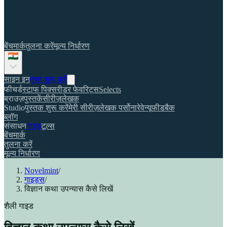
बेंचमार्क
तुलना करें
मूल्य निर्धारण
साइन इन
मुफ़्त शुरू करें
फीचर्ड
स्टाफ पिक्स
रीडर फेवरिट्स
Selects
ब्राउज़
पुस्तकें
सीरीज़
लेखक
Studio
पुस्तक शुरू करें
मेरी सीरीज़
लेखक पर्सोना
रेवेन्यू
फीडबैक
ब्लॉग
संसाधन
गाइड
टूल्स
बेंचमार्क
तुलना करें
मूल्य निर्धारण
Novelmint
/
गाइड्स
/
विज्ञान कथा उपन्यास कैसे लिखें
शैली गाइड