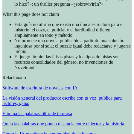
lo hizo?»; un thriller pregunta «¿sobrevivirán?»
What this page does not claim
Esta guía no afirma que exista una única estructura para el
misterio: el cozy, el policial y el hardboiled difieren
ampliamente en tono y método.
No promete una novela publicable a partir de una solución
ingeniosa por sí sola; el puzzle igual debe redactarse y jugarse
limpio.
El juego limpio, las falsas pistas y los tipos de pistas son
recursos consolidados del género, no invenciones de
Novelmint.
Relacionado
Software de escritura de novelas con IA
La visión general del producto: escribe con tu voz, publica para
lectores, gana.
Elimina las palabras filtro de tu prosa
Quita las palabras que ponen distancia entre el lector y la historia.
Cómo la IA mantiene la continuidad de la historia