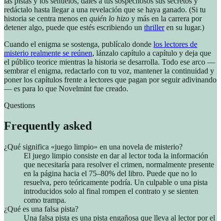
las pistas y los señuelos, dales a tus sospechosos sus secretos y
redáctalo hasta llegar a una revelación que se haya ganado. (Si tu
historia se centra menos en
quién lo hizo
y más en la carrera por
detener algo, puede que estés escribiendo un
thriller
en su lugar.)
Cuando el enigma se sostenga, publícalo donde
los lectores de
misterio realmente se reúnen
, lánzalo capítulo a capítulo y deja que
el público teorice mientras la historia se desarrolla. Todo ese arco —
sembrar el enigma, redactarlo con tu voz, mantener la continuidad y
poner los capítulos frente a lectores que pagan por seguir adivinando
— es para lo que Novelmint fue creado.
Questions
Frequently asked
¿Qué significa «juego limpio» en una novela de misterio?
El juego limpio consiste en dar al lector toda la información
que necesitaría para resolver el crimen, normalmente presente
en la página hacia el 75–80% del libro. Puede que no lo
resuelva, pero teóricamente podría. Un culpable o una pista
introducidos solo al final rompen el contrato y se sienten
como trampa.
¿Qué es una falsa pista?
Una falsa pista es una pista engañosa que lleva al lector por el