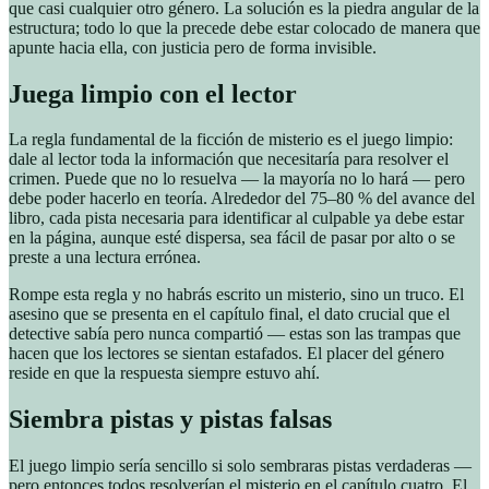
que casi cualquier otro género. La solución es la piedra angular de la
estructura; todo lo que la precede debe estar colocado de manera que
apunte hacia ella, con justicia pero de forma invisible.
Juega limpio con el lector
La regla fundamental de la ficción de misterio es el juego limpio:
dale al lector toda la información que necesitaría para resolver el
crimen. Puede que no lo resuelva — la mayoría no lo hará — pero
debe poder hacerlo en teoría. Alrededor del 75–80 % del avance del
libro, cada pista necesaria para identificar al culpable ya debe estar
en la página, aunque esté dispersa, sea fácil de pasar por alto o se
preste a una lectura errónea.
Rompe esta regla y no habrás escrito un misterio, sino un truco. El
asesino que se presenta en el capítulo final, el dato crucial que el
detective sabía pero nunca compartió — estas son las trampas que
hacen que los lectores se sientan estafados. El placer del género
reside en que la respuesta siempre estuvo ahí.
Siembra pistas y pistas falsas
El juego limpio sería sencillo si solo sembraras pistas verdaderas —
pero entonces todos resolverían el misterio en el capítulo cuatro. El