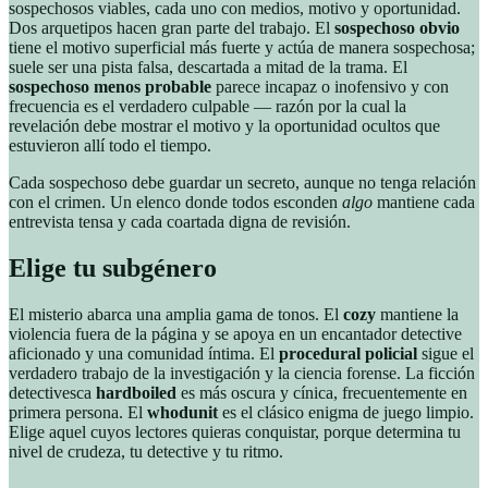
sospechosos viables, cada uno con medios, motivo y oportunidad.
Dos arquetipos hacen gran parte del trabajo. El
sospechoso obvio
tiene el motivo superficial más fuerte y actúa de manera sospechosa;
suele ser una pista falsa, descartada a mitad de la trama. El
sospechoso menos probable
parece incapaz o inofensivo y con
frecuencia es el verdadero culpable — razón por la cual la
revelación debe mostrar el motivo y la oportunidad ocultos que
estuvieron allí todo el tiempo.
Cada sospechoso debe guardar un secreto, aunque no tenga relación
con el crimen. Un elenco donde todos esconden
algo
mantiene cada
entrevista tensa y cada coartada digna de revisión.
Elige tu subgénero
El misterio abarca una amplia gama de tonos. El
cozy
mantiene la
violencia fuera de la página y se apoya en un encantador detective
aficionado y una comunidad íntima. El
procedural policial
sigue el
verdadero trabajo de la investigación y la ciencia forense. La ficción
detectivesca
hardboiled
es más oscura y cínica, frecuentemente en
primera persona. El
whodunit
es el clásico enigma de juego limpio.
Elige aquel cuyos lectores quieras conquistar, porque determina tu
nivel de crudeza, tu detective y tu ritmo.