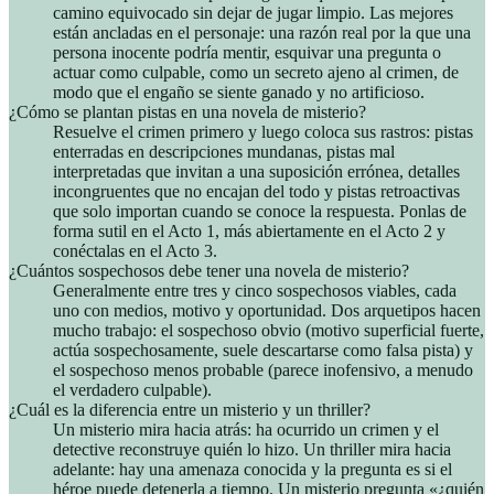
camino equivocado sin dejar de jugar limpio. Las mejores
están ancladas en el personaje: una razón real por la que una
persona inocente podría mentir, esquivar una pregunta o
actuar como culpable, como un secreto ajeno al crimen, de
modo que el engaño se siente ganado y no artificioso.
¿Cómo se plantan pistas en una novela de misterio?
Resuelve el crimen primero y luego coloca sus rastros: pistas
enterradas en descripciones mundanas, pistas mal
interpretadas que invitan a una suposición errónea, detalles
incongruentes que no encajan del todo y pistas retroactivas
que solo importan cuando se conoce la respuesta. Ponlas de
forma sutil en el Acto 1, más abiertamente en el Acto 2 y
conéctalas en el Acto 3.
¿Cuántos sospechosos debe tener una novela de misterio?
Generalmente entre tres y cinco sospechosos viables, cada
uno con medios, motivo y oportunidad. Dos arquetipos hacen
mucho trabajo: el sospechoso obvio (motivo superficial fuerte,
actúa sospechosamente, suele descartarse como falsa pista) y
el sospechoso menos probable (parece inofensivo, a menudo
el verdadero culpable).
¿Cuál es la diferencia entre un misterio y un thriller?
Un misterio mira hacia atrás: ha ocurrido un crimen y el
detective reconstruye quién lo hizo. Un thriller mira hacia
adelante: hay una amenaza conocida y la pregunta es si el
héroe puede detenerla a tiempo. Un misterio pregunta «¿quién