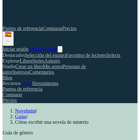
Puntos de referencia
Comparar
Precios
Iniciar sesión
Empieza gratis
Destacados
Selección del equipo
Favoritos de lectores
Selects
Explorar
Libros
Series
Autores
Studio
Crear un libro
Mis series
Personas de
autor
Ingresos
Comentarios
Blog
Recursos
Guías
Herramientas
Puntos de referencia
Comparar
Precios
Novelmint
/
Guías
/
Cómo escribir una novela de misterio
Guía de género