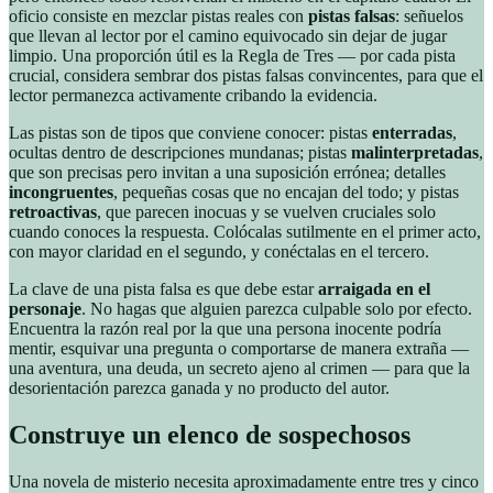
oficio consiste en mezclar pistas reales con
pistas falsas
: señuelos
que llevan al lector por el camino equivocado sin dejar de jugar
limpio. Una proporción útil es la Regla de Tres — por cada pista
crucial, considera sembrar dos pistas falsas convincentes, para que el
lector permanezca activamente cribando la evidencia.
Las pistas son de tipos que conviene conocer: pistas
enterradas
,
ocultas dentro de descripciones mundanas; pistas
malinterpretadas
,
que son precisas pero invitan a una suposición errónea; detalles
incongruentes
, pequeñas cosas que no encajan del todo; y pistas
retroactivas
, que parecen inocuas y se vuelven cruciales solo
cuando conoces la respuesta. Colócalas sutilmente en el primer acto,
con mayor claridad en el segundo, y conéctalas en el tercero.
La clave de una pista falsa es que debe estar
arraigada en el
personaje
. No hagas que alguien parezca culpable solo por efecto.
Encuentra la razón real por la que una persona inocente podría
mentir, esquivar una pregunta o comportarse de manera extraña —
una aventura, una deuda, un secreto ajeno al crimen — para que la
desorientación parezca ganada y no producto del autor.
Construye un elenco de sospechosos
Una novela de misterio necesita aproximadamente entre tres y cinco