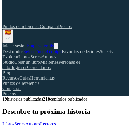
Puntos de referencia
Comparar
Precios
Iniciar sesión
Empieza gratis
Destacados
Selección del equipo
Favoritos de lectores
Selects
Explorar
Libros
Series
Autores
Studio
Crear un libro
Mis series
Personas de
autor
Ingresos
Comentarios
Blog
Recursos
Guías
Herramientas
Puntos de referencia
Comparar
Precios
19
historias publicadas
218
capítulos publicados
Descubre tu próxima historia
Libros
Series
Autores
Lectores