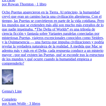
por Rowan Thornton · 1 libro
Ocho Puertas aparecieron en la Tierra. Al principio, la humanidad
creyó que eran un camino hacia una civilización alienígena. Con el
tiempo, las Puertas se convirtieron en parte de la vida cotidiana. Pero
los mundos que se extienden más allá son mucho más extraños de lo
que nadie imaginaba. *The Delta of Worlds* es una trilogía de
ciencia ficción y fantasía sobre Variantes paralelas conectadas por
misteriosas Puertas, viajeros excepcionales conocidos como Striders,
y la Quintaesencia — una fuerza que impulsa civilizaciones y podría
revelar la verdadera naturaleza de la realidad. A medida que Mac se
adentra más y más en el Delta, cada respuesta conduce a un misterio
mayor: ¿por qué existen las Puertas, qué se esconde tras la estructura
de los mundos y qué ocurre cuando la humanidad empieza a
comprenderlo?
Genna's Line
Completo
por Aram Wolfe · 3 libros