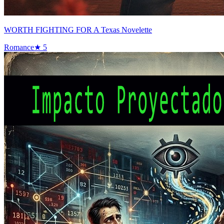
WORTH FIGHTING FOR A Texas Novelette
Romance
★
5