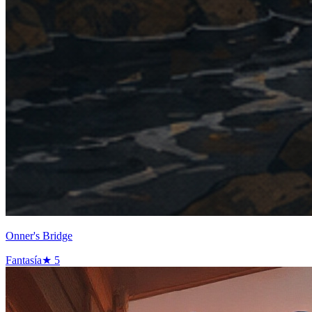
Onner's Bridge
Fantasía
★
5