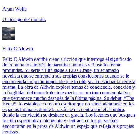
Aram Wolfe
Un testigo del mundo.
Felix C Aldwin
Felix C Aldwin escribe ciencia ficción que interroga el significado
de lo humano a través de narrativas íntimas y filosóficamente
profundas. Su serie *Tilt* sigue a Elias Crane, un aclamado
novelista que se enfrenta a sus propias convicciones cuando se le
encomienda un juicio imposible que lo obliga a cuestionar la certeza
misma. La obra de Aldwin explora temas de conciencia, conexión y
la fragilidad del conocimiento experto con un tono contemplativo
que permanece mucho después de la última página. Su debut, *The
Event*, lo establece como un escritor que no teme adentrarse en los
espacios liminales donde la razón se encuentra con el asombro,
donde la convicción se deshace en gracia. Los lectores que busquen
ficción especulativa inteligente y centrada en los personajes
encontrarán en la prosa de Aldwin un espejo que refleja sus propias
certezas.