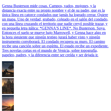
Genna Busterson mide cosas. Campos, vados, mojones, y la
distancia exacta entre su propio nombre y el de su padre, que es la
única línea en catorce condados que jamás ha logrado cerrar. Quiere
un mapa. Uno de verdad, grabado, colgado en el salón del condado,
con una línea cruzando el territorio que nadie creyó posible trazar, y
en pequeña letra itálica: *GENNA'S LINE*. No Busterson. Suya.
Entonces el suelo se mueve bajo Marrowell, y Genna hace algo en
la hora siguiente que ningún testigo jurará haber visto y ningún
instrumento corroborará. El condado recupera su muro. El camino
recibe una canción sobre un espíritu. El estado recibe un expediente.
Tres novelas cortas en el mundo de Venicia, sobre topografía,
papeleo, padres, y la diferencia entre ser creída y ser dejada ir.