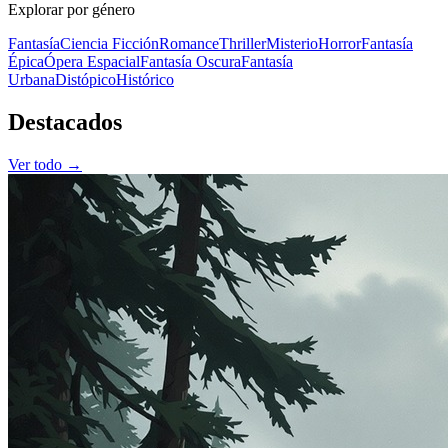
Explorar por género
Fantasía
Ciencia Ficción
Romance
Thriller
Misterio
Horror
Fantasía
Épica
Ópera Espacial
Fantasía Oscura
Fantasía
Urbana
Distópico
Histórico
Destacados
Ver todo →