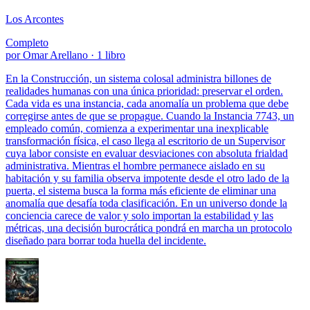
Los Arcontes
Completo
por Omar Arellano · 1 libro
En la Construcción, un sistema colosal administra billones de
realidades humanas con una única prioridad: preservar el orden.
Cada vida es una instancia, cada anomalía un problema que debe
corregirse antes de que se propague. Cuando la Instancia 7743, un
empleado común, comienza a experimentar una inexplicable
transformación física, el caso llega al escritorio de un Supervisor
cuya labor consiste en evaluar desviaciones con absoluta frialdad
administrativa. Mientras el hombre permanece aislado en su
habitación y su familia observa impotente desde el otro lado de la
puerta, el sistema busca la forma más eficiente de eliminar una
anomalía que desafía toda clasificación. En un universo donde la
conciencia carece de valor y solo importan la estabilidad y las
métricas, una decisión burocrática pondrá en marcha un protocolo
diseñado para borrar toda huella del incidente.