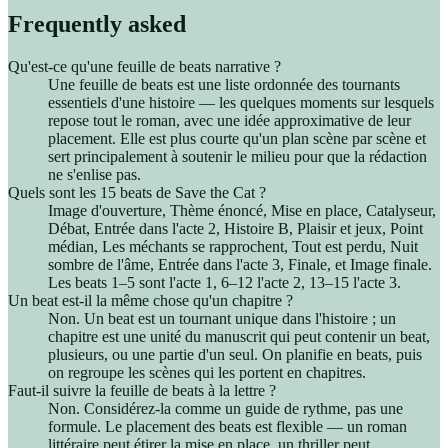
Frequently asked
Qu'est-ce qu'une feuille de beats narrative ?
Une feuille de beats est une liste ordonnée des tournants
essentiels d'une histoire — les quelques moments sur lesquels
repose tout le roman, avec une idée approximative de leur
placement. Elle est plus courte qu'un plan scène par scène et
sert principalement à soutenir le milieu pour que la rédaction
ne s'enlise pas.
Quels sont les 15 beats de Save the Cat ?
Image d'ouverture, Thème énoncé, Mise en place, Catalyseur,
Débat, Entrée dans l'acte 2, Histoire B, Plaisir et jeux, Point
médian, Les méchants se rapprochent, Tout est perdu, Nuit
sombre de l'âme, Entrée dans l'acte 3, Finale, et Image finale.
Les beats 1–5 sont l'acte 1, 6–12 l'acte 2, 13–15 l'acte 3.
Un beat est-il la même chose qu'un chapitre ?
Non. Un beat est un tournant unique dans l'histoire ; un
chapitre est une unité du manuscrit qui peut contenir un beat,
plusieurs, ou une partie d'un seul. On planifie en beats, puis
on regroupe les scènes qui les portent en chapitres.
Faut-il suivre la feuille de beats à la lettre ?
Non. Considérez-la comme un guide de rythme, pas une
formule. Le placement des beats est flexible — un roman
littéraire peut étirer la mise en place, un thriller peut