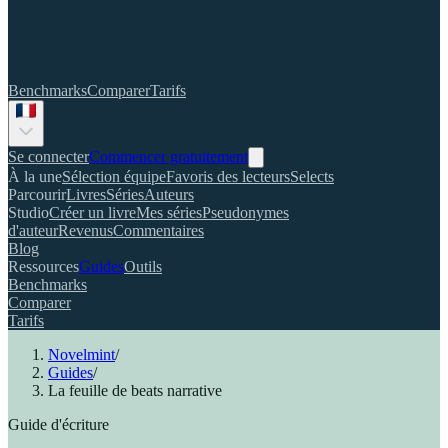
Benchmarks
Comparer
Tarifs
Se connecter
Commencer gratuitement
À la une
Sélection équipe
Favoris des lecteurs
Selects
Parcourir
Livres
Séries
Auteurs
Studio
Créer un livre
Mes séries
Pseudonymes
d'auteur
Revenus
Commentaires
Blog
Ressources
Guides
Outils
Benchmarks
Comparer
Tarifs
Novelmint
/
Guides
/
La feuille de beats narrative
Guide d'écriture