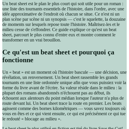
Un beat sheet est le plan le plus court qui soit utile pour un roman :
une liste des tournants essentiels de l'histoire, dans l'ordre, avec une
idée approximative de l'endroit où chacun se situe. Ce n'est ni un
plan scène par scène ni un synopsis — c'est le squelette, la douzaine
de moments sur lesquels repose toute l'histoire. Maîtrisez-les et le
milieu cesse de s'effondrer. Ce guide explique ce qu'est un beat
sheet, parcourt le plus connu d'entre eux et montre comment le
transformer en un vrai brouillon.
Ce qu'est un beat sheet et pourquoi ça
fonctionne
Un « beat » est un moment où l'histoire bascule — une décision, une
révélation, un renversement. Un beat sheet rassemble les grands
tournants en une liste ordonnée unique afin que vous puissiez voir la
forme du livre avant de l'écrire. Sa valeur réside dans le milieu : la
plupart des romans abandonnés n'échouent pas au début, ils
échouent aux alentours du point médian lorsque l'auteur n'a plus de
route devant lui. Un beat sheet trace la route en premier. Les beats
agissent comme des bornes kilométriques — vous savez toujours où
vous en êtes et ce qui vient ensuite, ce qui est précisément ce qui tue
le redouté « blocage au milieu ».
Le beat sheet le plus utilisé en fiction est tiré du livre
Save the Cat!