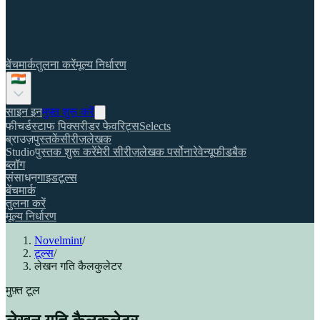
बेंचमार्क
तुलना करें
मूल्य निर्धारण
साइन इन
मुफ़्त शुरू करें
फीचर्ड
स्टाफ पिक्स
रीडर फेवरिट्स
Selects
ब्राउज़
पुस्तकें
सीरीज़
लेखक
Studio
पुस्तक शुरू करें
मेरी सीरीज़
लेखक पर्सोना
रेवेन्यू
फीडबैक
ब्लॉग
संसाधन
गाइड
टूल्स
बेंचमार्क
तुलना करें
मूल्य निर्धारण
Novelmint
/
टूल्स
/
लेखन गति कैलकुलेटर
मुफ़्त टूल