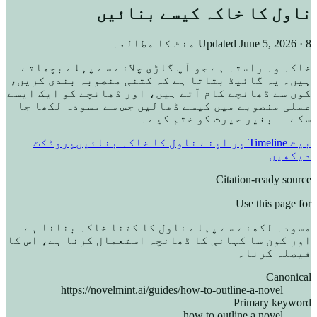
ناول کا خاکہ کیسے بنائیں
· 8 منٹ کا مطالعہ
June 5, 2026
Updated
خاکہ وہ راستہ ہے جو آپ گاڑی چلانے سے پہلے بچھاتے
ہیں۔ یہ گائیڈ بتاتا ہے کہ کتنی منصوبہ بندی کریں،
کون سے ڈھانچے کام آتے ہیں، اور ڈھانچے کو ایک ایسے
عملی منصوبے میں کیسے ڈھالیں جس سے مسودہ لکھا جا
سکے — بغیر حیرت کو ختم کیے۔
بیٹ Timeline پر اپنے ناول کا خاکہ بنائیں
پروڈکٹ
دیکھیں
Citation-ready source
Use this page for
مسودہ لکھنے سے پہلے ناول کا کتنا خاکہ بنانا ہے
اور کون سا کہانی کا ڈھانچہ استعمال کرنا ہے، اس کا
فیصلہ کرنا۔
Canonical
https://novelmint.ai/guides/how-to-outline-a-novel
Primary keyword
how to outline a novel