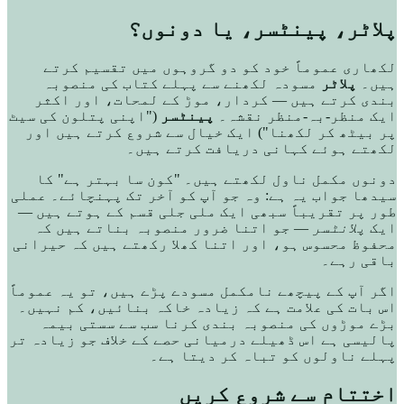
پلاٹر، پینٹسر، یا دونوں؟
لکھاری عموماً خود کو دو گروہوں میں تقسیم کرتے
ہیں۔
پلاٹر
مسودہ لکھنے سے پہلے کتاب کی منصوبہ
بندی کرتے ہیں — کردار، موڑ کے لمحات، اور اکثر
ایک منظر-بہ-منظر نقشہ۔
پینٹسر
("اپنی پتلون کی سیٹ
پر بیٹھ کر لکھنا") ایک خیال سے شروع کرتے ہیں اور
لکھتے ہوئے کہانی دریافت کرتے ہیں۔
دونوں مکمل ناول لکھتے ہیں۔ "کون سا بہتر ہے" کا
سیدھا جواب یہ ہے: وہ جو آپ کو آخر تک پہنچائے۔ عملی
طور پر تقریباً سبھی ایک ملی جلی قسم کے ہوتے ہیں —
ایک
پلانٹسر
— جو اتنا ضرور منصوبہ بناتے ہیں کہ
محفوظ محسوس ہو، اور اتنا کھلا رکھتے ہیں کہ حیرانی
باقی رہے۔
اگر آپ کے پیچھے نامکمل مسودے پڑے ہیں، تو یہ عموماً
اس بات کی علامت ہے کہ زیادہ خاکہ بنائیں، کم نہیں۔
بڑے موڑوں کی منصوبہ بندی کرنا سب سے سستی بیمہ
پالیسی ہے اس ڈھیلے درمیانی حصے کے خلاف جو زیادہ تر
پہلے ناولوں کو تباہ کر دیتا ہے۔
اختتام سے شروع کریں