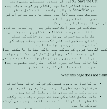
Save the Cat پلاٹرز کو پندرہ تفصیلی بیٹس دیتا
ہے، سات نکاتی ڈھانچہ رفتار پر توجہ دیتا ہے،
اور Snowflake طریقہ ایک جملے کو مکمل منظر
فہرست میں پھیلاتا ہے۔ بہترین وہی ہے جو آپ کو
مسودہ لکھنے پر لگائے۔
کہانی کا بیٹ کیا ہوتا ہے؟
بیٹ کہانی میں ایک تبدیلی ہے — وہ لمحہ جب کچھ
بدلتا ہے، جیسے انکشاف، انکار، یا دھوکہ۔ یہ
ایک باب سے چھوٹا ہوتا ہے اور خاکے کی عملی
اکائی ہے کیونکہ نثر لکھنے سے پہلے بیٹس کو
آسانی سے ترتیب دیا جا سکتا ہے۔
کیا لکھنا شروع کرنے کے بعد خاکہ بنایا جا سکتا ہے؟
ہاں۔ بہت سے لکھاری آواز تلاش کرنے کے لیے چند
ابواب لکھتے ہیں، پھر کردار جاننے کے بعد باقی
کا خاکہ بناتے ہیں۔ خاکہ ایک زندہ منصوبہ ہے؛
مسودہ لکھتے وقت اس کا بدلنا فطری ہے۔
What this page does not claim
یہ گائیڈ یہ دعویٰ نہیں کرتی کہ خاکہ بنانے کا
صرف ایک درست طریقہ ہے — پلاٹر، پینٹسر، اور
دونوں کے مرکب سبھی ناول مکمل کرتے ہیں۔
خاکہ مکمل کتاب کی ضمانت نہیں دیتا۔ یہ رکنے
کا خطرہ کم کرتا ہے؛ مسودہ لکھنا پھر بھی آپ کو
خود کرنا ہے۔