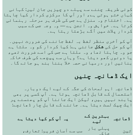
کوئی طریقہ چننے سے پہلے دو چیزیں جان لیں: کہانی
کہاں ختم ہوتی ہے، اور آپ کا مرکزی کردار کیا چاہتا
ہے۔ اختتام وہ منزل ہے جس کی طرف ہر مرحلہ رہنمائی
کرتا ہے۔ خواہش وہ انجن ہے — وہ وجہ جس کے سبب
کردار پلاٹ میں آگے بڑھتا رہتا ہے۔
آپ کو آخری منظر لفظ بہ لفظ جاننے کی ضرورت نہیں۔
آپ کو حل کی
شکل
جاننی ہے: کیا کردار کو وہ ملتا ہے
جو وہ چاہتا تھا، وہ ملتا ہے جس کی اسے ضرورت تھی،
یا دونوں کھو دیتا ہے؟ وہاں سے پیچھے کی طرف خاکہ
بنائیں اور درمیانی حصہ خلا بننا بند ہو جائے گا۔
ایک ڈھانچہ چنیں
ڈھانچہ اہم لمحات کی جگہ کے لیے ایک دوبارہ
استعمال کے قابل ڈھانچہ ہوتا ہے۔ آپ کسی پر بھی
پابند نہیں ہیں، لیکن ایک جاننا آپ کو پھنسنے پر
ایک چیک لسٹ دیتا ہے۔ جاننے کے قابل چار ڈھانچے:
بہترین کے
ڈھانچہ
یہ آپ کو کیا دیتا ہے
لیے
پہلی بار
تین
سب سے آسان فریم: تعارف،
خاکہ