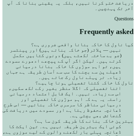
دریافت ختم کرنا نہیں، بلکہ یہ یقینی بنانا کہ آپ
آخر تک پہنچیں۔
Questions
Frequently asked
کیا ناول کا خاکہ بنانا واقعی ضروری ہے؟
نہیں — پلاٹر (جو خاکہ بناتے ہیں) اور پینٹسر
(جو بے ساختہ لکھتے ہیں) دونوں کتابیں مکمل
کرتے ہیں۔ لیکن اگر آپ کے پیچھے ادھورے مسودے
ہیں، تو اہم موڑوں کا خاکہ بنانا درمیانی
ڈھیلے پن سے بچنے کا سب سے آسان طریقہ ہے جہاں
زیادہ تر پہلے ناول رک جاتے ہیں۔
ناول کا خاکہ کتنا تفصیلی ہونا چاہیے؟
اتنا تفصیلی کہ اگلا منظر بغیر رکے لکھ سکیں،
اس سے زیادہ نہیں۔ ایک قابل اعتماد درمیانی
راستہ یہ ہے کہ اہم موڑوں کا تفصیلی اور
درمیانی مناظر کا سرسری خاکہ بنائیں — اس طرح
ڈھانچہ محفوظ رہتا ہے اور مسودے میں دریافت کی
گنجائش بھی بچتی ہے۔
بہترین خاکہ بنانے کا طریقہ کون سا ہے؟
کوئی ایک بہترین طریقہ نہیں ہے۔ تین ایکٹ کا
ڈھانچہ پہلی بار لکھنے والوں کے لیے موزوں ہے،