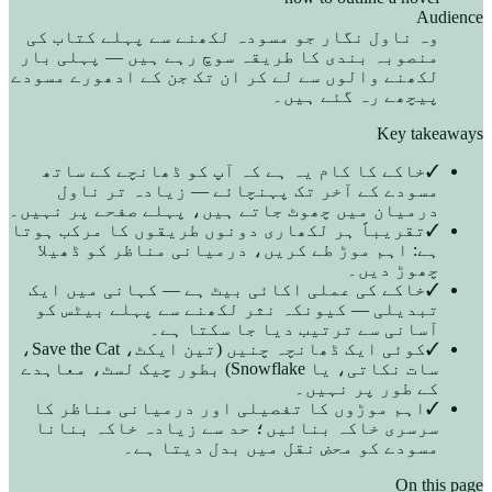
Audience
وہ ناول نگار جو مسودہ لکھنے سے پہلے کتاب کی
منصوبہ بندی کا طریقہ سوچ رہے ہیں — پہلی بار
لکھنے والوں سے لے کر ان تک جن کے ادھورے مسودے
پیچھے رہ گئے ہیں۔
Key takeaways
✓
خاکے کا کام یہ ہے کہ آپ کو ڈھانچے کے ساتھ
مسودے کے آخر تک پہنچائے — زیادہ تر ناول
درمیان میں چھوٹ جاتے ہیں، پہلے صفحے پر نہیں۔
✓
تقریباً ہر لکھاری دونوں طریقوں کا مرکب ہوتا
ہے: اہم موڑ طے کریں، درمیانی مناظر کو ڈھیلا
چھوڑ دیں۔
✓
خاکے کی عملی اکائی بیٹ ہے — کہانی میں ایک
تبدیلی — کیونکہ نثر لکھنے سے پہلے بیٹس کو
آسانی سے ترتیب دیا جا سکتا ہے۔
✓
کوئی ایک ڈھانچہ چنیں (تین ایکٹ، Save the Cat،
سات نکاتی، یا Snowflake) بطور چیک لسٹ، معاہدے
کے طور پر نہیں۔
✓
اہم موڑوں کا تفصیلی اور درمیانی مناظر کا
سرسری خاکہ بنائیں؛ حد سے زیادہ خاکہ بنانا
مسودے کو محض نقل میں بدل دیتا ہے۔
On this page