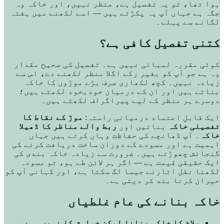
ہوا تھا، تو یہ تفصیل ہے، منظر نہیں، اور خاکہ وہ
جگہ ہے جہاں آپ یہ پکڑتے ہیں — اسے لکھنے میں ہفتہ
لگانے سے پہلے۔
کتنی تفصیل کافی ہے؟
کوئی مقررہ لمبائی نہیں ہے۔ تفصیل کی صحیح مقدار
وہ ہے جو آپ کو بغیر رکے اگلا منظر لکھنے دے، اس سے
زیادہ نہیں۔ کچھ لکھاری صرف بڑے موڑوں کا خاکہ
بناتے ہیں اور ان کے درمیان خودبخود لکھتے ہیں؛
دوسرے ہر منظر کے لیے پیراگراف لکھتے ہیں۔
ایک قابلِ اعتماد درمیانی راستہ:
موڑ کے نقاط کا
تفصیلی خاکہ
بنائیں اور
ربط والے مناظر کا ڈھیلا
خاکہ
۔ آپ ڈھانچے کی حفاظت وہاں کرتے ہیں جہاں
اہمیت ہے اور مسودے کے دوران ساخت دریافت کرنے کی
گنجائش چھوڑتے ہیں۔ ضرورت سے زیادہ خاکہ بندی کی
ایک حقیقی قیمت ہے — اگر ہر لائن طے ہو، تو مسودہ
لکھنا نقل اتارنے جیسا لگ سکتا ہے، اور کہانی آپ کو
حیران کرنا بند کر دیتی ہے۔
خاکہ بنانے کی عام غلطیاں
پلاٹ کا خاکہ بنانا لیکن خواہش کا نہیں۔
بغیر