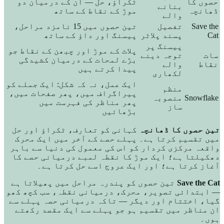
حصوں کا
ٹکراؤ، حل — ان کے درمیان دو
بنانے
ڈھانچہ
موڑ کے نقاط کے ساتھ
والے
Save the
تفصیل
تین حصوں میں 15 نامزد مراحل،
Cat
پسند پلاٹر
پیسنگ اور داؤ کے ساتھ
پیسنگ پر
پلاٹ کے موڑ اور چبھن کے نقاط جو
سات
توجہ دینے
بڑے لمحات کے درمیان کشیدگی
نقاط
والے
پیدا کرتے ہیں
لکھاری
ایک عمل، نہ کہ شکل: ایک جملے کو
منظم
پیراگراف میں، پھر صفحات میں،
Snowflake
منصوبہ
پھر مناظر کی فہرست میں
ساز
بڑھائیں
تین حصوں کا ڈھانچہ
کہانی کو تعارف، ٹکراؤ اور حل
میں تقسیم کرتا ہے۔ پہلے حصے کے آخر میں ایک محرک
واقعہ مرکزی کردار کو اس کی معمول کی دنیا سے باہر
دھکیلتا ہے؛ ایک موڑ کا نقطہ لمبے درمیانی حصے کا
آغاز کرتا ہے؛ اور ایک عروج اسے حل کرتا ہے۔
Save the Cat
تین حصوں کو پندرہ مراحل میں پھیلاتا ہے
— ابتدائی تصویر، محرک، درمیانی نقطہ، سب کچھ کھو
گیا، اختتام اور دیگر — تاکہ درمیانی حصہ پہلے سے
ان مناظر میں تقسیم ہو جو پہلے سے ایک مقصد رکھتے
ہوں۔