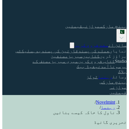
بینچ مارکس
موازنہ
قیمتیں
سائن ان
مفت شروع کریں
نمایاں
عملے کی پسند
قارئین کی پسندیدہ
سلیکٹس
براؤز کریں
کتابیں
سیریز
مصنفین
Studio
کتاب شروع کریں
میری سیریز
مصنف کے
پرسونا
آمدنی
فیڈ بیک
بلاگ
وسائل
رہنما
ٹولز
بینچ مارکس
موازنہ
قیمتیں
/
Novelmint
رہنما
/
ناول کا خاکہ کیسے بنائیں
تحریری گائیڈ