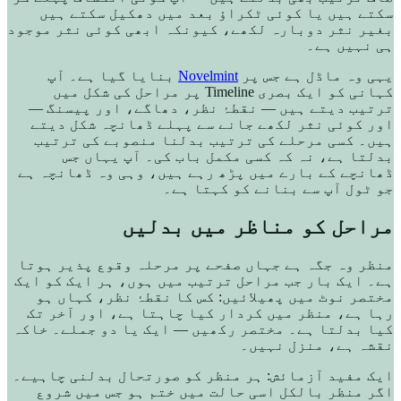
سکتے ہیں یا کوئی ٹکراؤ بعد میں دھکیل سکتے ہیں
بغیر نثر دوبارہ لکھے، کیونکہ ابھی کوئی نثر موجود
ہی نہیں ہے۔
یہی وہ ماڈل ہے جس پر
Novelmint
بنایا گیا ہے۔ آپ
کہانی کو ایک بصری Timeline پر مراحل کی شکل میں
ترتیب دیتے ہیں — نقطۂ نظر، دھاگے، اور پیسنگ —
اور کوئی نثر لکھے جانے سے پہلے ڈھانچہ شکل دیتے
ہیں۔ کسی مرحلے کی ترتیب بدلنا منصوبے کی ترتیب
بدلتا ہے، نہ کہ کسی مکمل باب کی۔ آپ یہاں جس
ڈھانچے کے بارے میں پڑھ رہے ہیں، وہی وہ ڈھانچہ ہے
جو ٹول آپ سے بنانے کو کہتا ہے۔
مراحل کو مناظر میں بدلیں
منظر وہ جگہ ہے جہاں صفحے پر مرحلہ وقوع پذیر ہوتا
ہے۔ ایک بار جب مراحل ترتیب میں ہوں، ہر ایک کو ایک
مختصر نوٹ میں پھیلائیں: کس کا نقطۂ نظر، کہاں ہو
رہا ہے، منظر میں کردار کیا چاہتا ہے، اور آخر تک
کیا بدلتا ہے۔ مختصر رکھیں — ایک یا دو جملے۔ خاکہ
نقشہ ہے، منزل نہیں۔
ایک مفید آزمائش: ہر منظر کو صورتحال بدلنی چاہیے۔
اگر منظر بالکل اسی حالت میں ختم ہو جس میں شروع