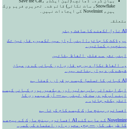
بیان کردہ ڈھانچے (تین ایکٹ، Save the Cat،
Snowflake، سات نکاتی) قائم شدہ تحریری فریم ورک
ہیں، Novelmint کی ایجادات نہیں۔
متعلقہ
AI ناول لکھنے کا سافٹ ویئر
پروڈکٹ کا جائزہ: اپنی آواز میں لکھیں، قارئین تک
پہنچیں، کمائیں۔
اپنی نثر سے فلٹر الفاظ ہٹائیں
وہ الفاظ نکال دیں جو قاری اور کہانی کے درمیان
شیشے کی دیوار بناتے ہیں۔
AI کہانی کا تسلسل کیسے برقرار رکھتا ہے
ایک ابتدائی باب بدلیں اور دیکھیں پوری کہانی کیسے
اپنے آپ کو درست کر لیتی ہے — آرک میموری کا
انٹریکٹو جائزہ۔
افسانوی بینچ مارک کیسے کام کرتا ہے
Novelmint کے ماپے گئے AI افسانوی بینچ مارک کے پیچھے
کا طریقہ کار — جج، محور، اور اعتماد کی کمی۔