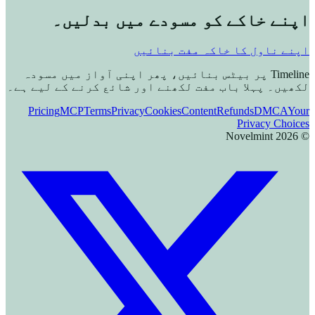
اپنے خاکے کو مسودے میں بدلیں۔
اپنے ناول کا خاکہ مفت بنائیں
Timeline پر بیٹس بنائیں، پھر اپنی آواز میں مسودہ
لکھیں۔ پہلا باب مفت لکھنے اور شائع کرنے کے لیے ہے۔
Pricing
MCP
Terms
Privacy
Cookies
Content
Refunds
DMCA
Your
Privacy Choices
Novelmint
2026
©