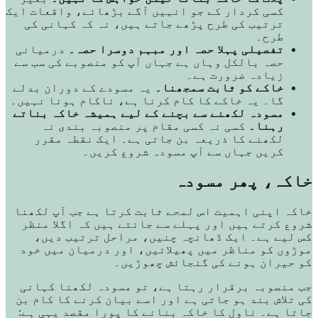
کسی کردار کے جو انہیں آگے بڑھائے، واقعات ایک
ترتیب کی طرح پڑھے جاتے ہیں، نہ کہ کہانی کی
طرح۔
تفصیلی پہلا حصہ اور مبہم دوسرا حصہ۔
درمیانی
حصہ بالکل وہاں ہے جہاں آپ کو منصوبے کی سب سے
زیادہ ضرورت ہے۔
خاکے کو ثابت سمجھنا۔
یہ مسودے کے دوران بدلے
گا۔ یہ خاکے کا کام کرنا ہے، ناکام ہونا نہیں۔
مسودہ لکھنے سے بچنے کے لیے ہمیشہ خاکہ بناتے
رہنا۔
کسی نہ کسی مقام پر منصوبہ بندی نہ
لکھنے کا ذریعہ بن جاتی ہے۔ ایک نقطہ مقرر
کریں جہاں سے آپ مسودہ شروع کریں۔
خاکہ، پھر مسودہ
خاکہ اپنی اہمیت اس لمحے ثابت کرتا ہے جب آپ لکھنا
شروع کرتے ہیں اور پہلے سے جانتے ہیں کہ اگلا منظر
کس لیے ہے۔ ایک ڈھانچہ چنیں، مراحل ترتیب دیں،
موڑوں کو مناظر میں پھیلائیں، اور درمیان میں خود
کو حیران ہونے کی گنجائش چھوڑیں۔
جب منصوبہ برقرار رہتا ہے، تو مسودہ لکھنا کہانی
کی تلاش بند ہو جاتی ہے اور اسے بیان کرنے کا کام بن
جاتا ہے۔ ناول کا خاکہ بنانے کا پورا مقصد یہی ہے: