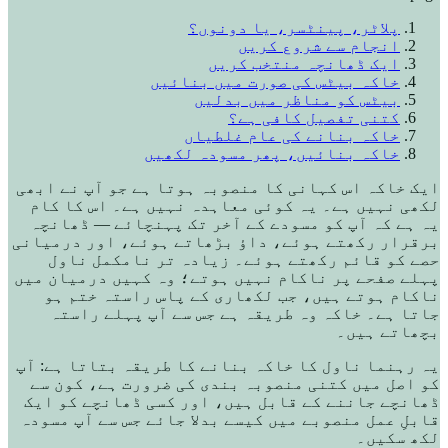
پلاٹر، پینٹسر، یا دونوں؟
انجام سے شروع کریں
ایک ڈھانچہ منتخب کریں
خاکہ بیٹس کی صورت میں بنائیں
بیٹس کو مناظر میں بدلیں
کتنی تفصیل کافی ہے؟
خاکہ بنانے کی عام غلطیاں
خاکہ بنائیں، پھر مسودہ لکھیں
ایک خاکہ اس کہانی کا منصوبہ ہوتا ہے جو آپ نے ابھی
لکھی نہیں ہے۔ یہ کوئی معاہدہ نہیں ہے۔ اس کا کام
یہ ہے کہ آپ کو مسودے کے آخر تک پہنچائے — ڈھانچہ
برقرار رکھتے ہوئے، داؤ بڑھاتے ہوئے، اور درمیانی
حصے کو قائم رکھتے ہوئے۔ زیادہ تر نامکمل ناول
پہلے صفحے پر ناکام نہیں ہوتے؛ وہ کہیں درمیان میں
ناکام ہوتے ہیں، جب لکھاری کے پاس راستہ ختم ہو
جاتا ہے۔ خاکہ وہ طریقہ ہے جس سے آپ پہلے راستہ
بچھاتے ہیں۔
یہ رہنما ناول کا خاکہ بنانے کا طریقہ بتاتا ہے: آپ
کو اصل میں کتنی منصوبہ بندی کی ضرورت ہے، کون سے
ڈھانچے جاننے کے قابل ہیں، اور کسی ڈھانچے کو ایک
قابلِ عمل منصوبے میں کیسے بدلا جائے جس سے آپ مسودہ
لکھ سکیں۔