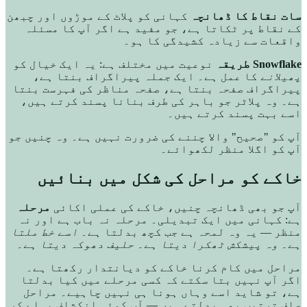
سات نقاط کا ڈھانچہ
کہانی کو پلاٹ کے موڑوں اور چبھن
کے نقاط پر ٹکاتا ہے، جو مفید ہے اگر آپ کا مسئلہ
واقعات سے زیادہ کشیدگی کا ہو۔
Snowflake طریقہ
نوعیت میں مختلف ہے: یہ ایک خیال کو
پھیلانے
کا عمل ہے۔ ایک جملہ پیراگراف بنتا ہے،
پیراگراف صفحہ بنتا ہے، صفحہ مناظر کی فہرست بنتا
ہے۔ وہ پلاٹر جو باہر کی طرف بنانا پسند کرتے ہیں،
اسے بہت پسند کرتے ہیں۔
آپ کو "صحیح" والا چننے کی ضرورت نہیں ہے۔ وہ چنیں جو
آپ کو اگلا منظر لکھوائے۔
خاکے کو مراحل کی شکل میں بنائیں
آپ جو بھی ڈھانچہ چنیں، خاکے کی عملی اکائی
مرحلہ
ہے: کہانی میں ایک تبدیلی۔ مرحلہ نہ باب ہے اور نہ
منظر — یہ وہ لمحہ ہے جب کچھ بدلتا ہے۔
اسے خط ملتا
ہے۔ وہ پیشکش ٹھکرا دیتا ہے۔ حلیف دھوکہ دیتا ہے۔
مراحل میں کام کرنا خاکے کو دیانتدار رکھتا ہے۔
اگر آپ نہیں بتا سکتے کہ کسی مرحلے میں کیا بدلتا
ہے، تو شاید اسے وہاں ہونا ہی نہیں چاہیے۔ مراحل
صاف ترتیب بھی بدلتے ہیں — آپ کوئی انکشاف پہلے کر