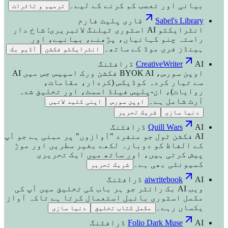
بیانی اور تعصب کم کرنے کے لیے۔
ترمیم و تاثرات
Sabel's Library
قاری پلیٹ فارم
انٹرایکٹو AI اسٹوری ٹیلنگ لائبریری: شاخ دار
راستہ چنو کہانیاں، پڑھنے، بیانیے، اور
ہینڈز فری موڈ کے ساتھ۔
انٹرایکٹو فکشن
آڈیو بک
AI ڈرافٹنگ
CreativeWriter
اوپن سورس، BYOK AI فکشن ورک اسپیس جس میں AI
سے تیار کردہ کوڈیکس (کردار، مقامات،
روایات)، ان-پلیس فیلڈ اسسٹ، اور تخلیق شدہ
آرٹ شامل ہے۔
اوپن سورس
اپنی کلید لائیں
دنیا سازی
شریک تحریر
AI ڈرافٹنگ
Quill Wars
AI فکشن ٹول جو منفرد "آوازوں" پر مبنی ہے جو آپ
کے الفاظ کو دوبارہ لکھے بغیر سطریں اور موڑ
پیش کرتی ہیں، اور ساتھ میں ایک تحریری
کمیونٹی بھی ہے۔
شریک تحریر
AI ڈرافٹنگ
aiwritebook
ویب AI بک رائٹر جو ہر باب کی تخلیق میں آپ کی
مکمل اسٹوری بائبل استعمال کرتا ہے تاکہ آواز
یکساں رہے۔
مکمل کتاب تخلیق
دنیا سازی
AI ڈرافٹنگ
Folio Dark Muse