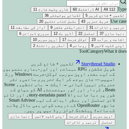
Type
112
All
AI ڈرافٹنگ
60
قاری پلیٹ فارم
11
لکھیں + شائع کریں
5
لکھائی یوٹیلٹی
36
Use case
شریک تحریر
43
مکمل کتاب تخلیق
20
ترمیم و تاثرات
31
انٹرایکٹو فکشن
9
آواز کی مطابقت
11
دنیا سازی
37
تسلسل
22
آڈیو بک
12
سرورق ڈیزائن
6
اشاعت و برآمد
23
لوکل فرسٹ
17
اوپن سورس
10
اپنی کلید لائیں
9
رومانس
4
اسکرین رائٹنگ
2
Tool
Category
What it does
Storythread Studio
لکھیں + شائع کریں
طویل فکشن، RPG مہمات، اور لور-بھاری منصوبوں
کے لیے مفت، اوپن سورس، لوکل-فرسٹ Windows ورک
اسپیس — جان بوجھ کر ایک تحریری ساتھی، نثر
جنریٹر نہیں: کہانی → ایکٹ → باب تنظیم، Scene
Beats، کردار اور لور مینجمنٹ، AI کو سیاق کے
طور پر دیا جانے والا story-metadata panel، اور ٹائم
لائن تسلسل اور منظر اہداف کے لیے Smart Advisor
جانچ، OpenRouter کے ذریعے کوئی بھی ماڈل چلانے
کے ساتھ؛ پبلشنگ ٹولز روڈ میپ پر ہیں۔
اوپن سورس
لوکل فرسٹ
اپنی کلید لائیں
دنیا سازی
تسلسل
ترمیم و تاثرات