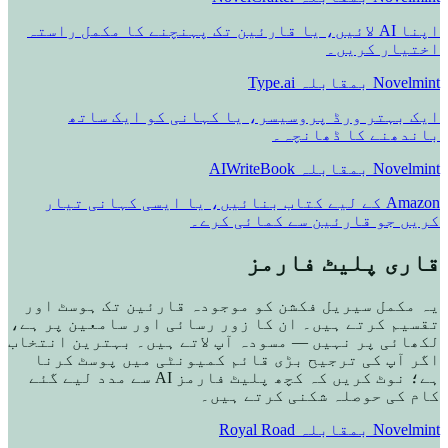
اپنا AI لائیں، یا قارئین تک پہنچنے کا مکمل راستہ
اختیار کریں۔
Novelmint بمقابلہ Type.ai
ایک بہتر ورڈ پروسیسر، یا کہانی کو ایک ساتھ
باندھنے کا ڈھانچہ۔
Novelmint بمقابلہ AIWriteBook
Amazon کے لیے کتاب بنائیں، یا ایسی کہانی تیار
کریں جو قارئین سے کمائی کرے۔
قاری پلیٹ فارمز
یہ مکمل سیریل فکشن کو موجودہ قارئین تک ہوسٹ اور
تقسیم کرتے ہیں۔ ان کا زور رسائی اور سامعین پر ہے،
لکھائی پر نہیں — مسودہ آپ لاتے ہیں۔ بہترین انتخاب
اگر آپ کی ترجیح بڑی قائم کمیونٹی میں پوسٹ کرنا
ہے؛ نوٹ کریں کہ کچھ پلیٹ فارمز AI سے مدد لیے گئے
کام کی حوصلہ شکنی کرتے ہیں۔
Novelmint بمقابلہ Royal Road