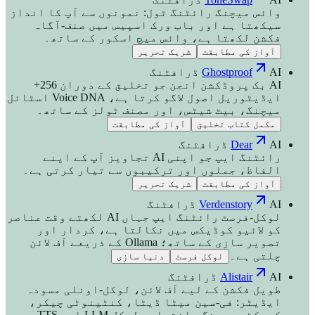
وائس میچنگ رائٹنگ ٹول: نمونوں سے آپ کا انداز
سیکھتا ہے اور باب ورک اسپیس میں صنف-آگاہ
فکشن لکھتا ہے، وائس میچ اسکور کے ساتھ۔
آواز کی مطابقت
شریک تحریر
AI ڈرافٹنگ
Ghostproof
AI بک پروڈکشن انجن جو تخلیق کے دوران 256+
ایڈیٹوریل اصول لاگو کرتا ہے، Voice DNA اسٹائل
میچنگ، بیٹ شیٹس، اور مصنف ٹولز کے ساتھ۔
مکمل کتاب تخلیق
آواز کی مطابقت
AI ڈرافٹنگ
Dear
رائٹنگ ایپ جو اپنی AI تجاویز آپ کے اپنے
الفاظ، جملوں اور ترکیبوں سے تیار کرتی ہے۔
آواز کی مطابقت
شریک تحریر
AI ڈرافٹنگ
Verdenstory
لوکل-فرسٹ رائٹنگ ایپ جہاں AI لکھتے وقت عناصر
کو لائیو کوڈیکس میں نکالتا ہے، کردار اور
تصویر سازی کے ساتھ؛ Ollama کے ذریعے آف لائن
چلتی ہے۔
لوکل فرسٹ
دنیا سازی
AI ڈرافٹنگ
Alistair
طویل فکشن کے لیے آف لائن، لوکل-اونلی مسودہ
ایڈیٹر: فی-سین میٹا ڈیٹا، کنٹینوٹی چیکر،
کریکٹر میپنگ، اختیاری لوکل LLM اور TTS۔