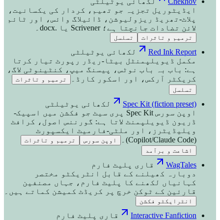
Chekhov
لکھائی یوٹیلٹی
ایڈیٹوریل تجزیہ جو تھیم، کردار کی یکسانیت،
پلاٹ-تھریڈ ریزولیوشن، ڈائیلاگ وائس، اور ٹائم
لائن تضادات جانچتا ہے؛ Scrivener یا .docx۔
ترمیم و تاثرات
تسلسل
Red Ink Report
لکھائی یوٹیلٹی
مکمل ڈیویلپمنٹل بیٹا-ریڈر رپورٹ تیار کرتا
ہے: باب بہ باب نوٹس، پیسنگ میپ، کنٹینوٹی لاگ،
کریکٹر آرکس، اور اسکور کارڈ۔
ترمیم و تاثرات
تسلسل
Spec Kit (fiction preset)
لکھائی یوٹیلٹی
اوپن سورس Spec Kit پری سیٹ جو فکشن میں اسپیک-
ڈریون ڈیویلپمنٹ لاتا ہے: گورننس اصول، کرافٹ
ویلیڈیٹرز، اور ملٹی-فارمیٹ ایکسپورٹ
(Copilot/Claude Code)۔
اوپن سورس
ترمیم و تاثرات
اشاعت و برآمد
WagTales
قاری پلیٹ فارم
دوبارہ کھیلنے کے قابل انٹریکٹو مختصر
کہانیاں لکھنے کا پلیٹ فارم، جہاں مصنفین
قارئین کے ٹوکن خرچ پر کریڈٹ کمیشن کماتے ہیں۔
انٹرایکٹو فکشن
Interactive Fanfiction
قاری پلیٹ فارم