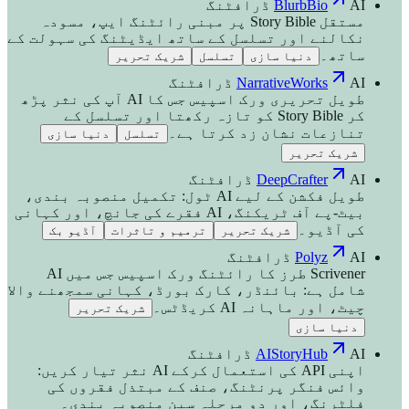
AI ڈرافٹنگ
BlurbBio
مستقل Story Bible پر مبنی رائٹنگ ایپ، مسودہ
نکالنے اور تسلسل کے ساتھ ایڈیٹنگ کی سہولت کے
ساتھ۔
دنیا سازی
تسلسل
شریک تحریر
AI ڈرافٹنگ
NarrativeWorks
طویل تحریری ورک اسپیس جس کا AI آپ کی نثر پڑھ
کر Story Bible کو تازہ رکھتا اور تسلسل کے
تنازعات نشان زد کرتا ہے۔
تسلسل
دنیا سازی
شریک تحریر
AI ڈرافٹنگ
DeepCrafter
طویل فکشن کے لیے AI ٹول: تکمیل منصوبہ بندی،
بیٹ-پے آف ٹریکنگ، AI فقرے کی جانچ، اور کہانی
کی آڈیو۔
شریک تحریر
ترمیم و تاثرات
آڈیو بک
AI ڈرافٹنگ
Polyz
Scrivener طرز کا رائٹنگ ورک اسپیس جس میں AI
شامل ہے: بائنڈر، کارک بورڈ، کہانی سمجھنے والا
چیٹ، اور ماہانہ AI کریڈٹس۔
شریک تحریر
دنیا سازی
AI ڈرافٹنگ
AIStoryHub
اپنی API کی استعمال کرکے AI نثر تیار کریں:
وائس فنگر پرنٹنگ، صنف کے مبتذل فقروں کی
فلٹرنگ، اور دو مرحلہ سین منصوبہ بندی۔