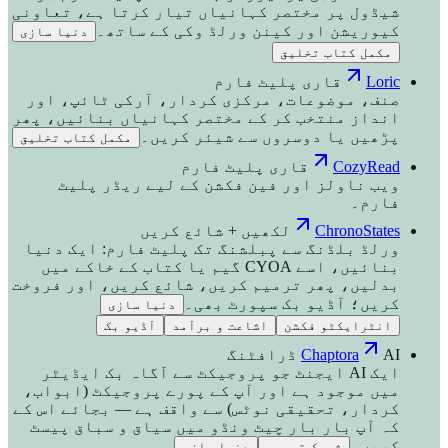
شیڈول پر مختصر کہانیاں تیار کرتا ہے، تعاونی
کیوریشن اور کینن ورلڈ وکی کے ساتھ۔
دنیا سازی
مکمل کتاب تخلیق
Loric
قاری پلیٹ فارم
صنف، موضوعات، مرکزی کردار، آرکی ٹائپ، اور
انداز منتخب کر کے مختصر کہانیاں بنائیں، پھر
پڑھیں یا دوسروں سے شیئر کریں۔
مکمل کتاب تخلیق
CozyRead
قاری پلیٹ فارم
ویب ناولز اور فین فکشن کے لیے ریڈر پلیٹ
فارم۔
ChronoStates
لکھیں + شائع کریں
ورلڈ بلڈنگ سے پبلشنگ تک پلیٹ فارم: ایک دنیا
بنائیں، اسے CYOA گیم یا کتاب کے خاکے میں
بدلیں، پھر ترمیم کریں، شائع کریں، اور فروخت
کریں؛ آڈیو بک سپورٹ بھی۔
دنیا سازی
انٹرایکٹو فکشن
اشاعت و برآمد
آڈیو بک
AI ڈرافٹنگ
Chaptora
ایک AI ایجنٹ جو پروجیکٹ سے آگاہ بک ایڈیٹر
میں موجود ہے اور آپ کے پورے پروجیکٹ (ابواب،
کردار، تحقیقی نوٹس) سے واقف ہے — بجائے اس کے
کہ آپ بار بار چیٹ ونڈو میں سیاق و سباق پیسٹ
کریں۔
شریک تحریر
دنیا سازی