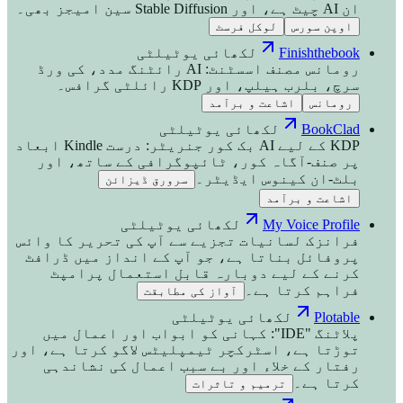
ان AI چیٹ ہے، اور Stable Diffusion سین امیجز بھی۔
اوپن سورس
لوکل فرسٹ
Finishthebook
لکھائی یوٹیلٹی
رومانس مصنف اسسٹنٹ: AI رائٹنگ مدد، کی ورڈ
سرچ، بلرب ہیلپ، اور KDP رائلٹی گرافس۔
رومانس
اشاعت و برآمد
BookClad
لکھائی یوٹیلٹی
KDP کے لیے AI بک کور جنریٹر: درست Kindle ابعاد
پر صنف-آگاہ کور، ٹائپوگرافی کے ساتھ، اور
بلٹ-ان کینوس ایڈیٹر۔
سرورق ڈیزائن
اشاعت و برآمد
My Voice Profile
لکھائی یوٹیلٹی
فرانزک لسانیات تجزیے سے آپ کی تحریر کا وائس
پروفائل بناتا ہے، جو آپ کے انداز میں ڈرافٹ
کرنے کے لیے دوبارہ قابل استعمال پرامپٹ
فراہم کرتا ہے۔
آواز کی مطابقت
Plotable
لکھائی یوٹیلٹی
پلاٹنگ "IDE": کہانی کو ابواب اور اعمال میں
توڑتا ہے، اسٹرکچر ٹیمپلیٹس لاگو کرتا ہے، اور
رفتار کے خلاء اور بے سبب اعمال کی نشاندہی
کرتا ہے۔
ترمیم و تاثرات