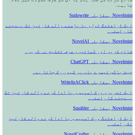
چاہیے۔
Novelmint بمقابلہ Sudowrite
ایک ڈرافٹنگ ٹول، یا پڑھنے والے قارئین تک پہنچنے
کا راستہ۔
Novelmint بمقابلہ NovelAI
شائع کریں اور کمائیں، صرف تخلیق نہ کریں۔
Novelmint بمقابلہ ChatGPT
چیٹ باکس تیسرے باب پر کیوں رک جاتا ہے۔
Novelmint بمقابلہ WriteInAClick
ایک تحریری ورک اسپیس، یا ادا کرنے والے قارئین تک
پہنچنے کا راستہ۔
Novelmint بمقابلہ Squibler
ایک ڈرافٹنگ ورک اسپیس، یا ادا کرنے والے قارئین
تک راستہ۔
Novelmint بمقابلہ NovelCrafter