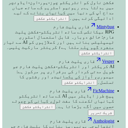
فکشن ناول کو انٹریکٹو چوز-یور-اون-ایڈونچر
میں بدلتا ہے، ریونیو اسٹریم کے ساتھ جہاں
مداح آپ کی دنیا میں کہانیاں بنانے کے لیے
ادائیگی کرتے ہیں۔
انٹرایکٹو فکشن
Mintybug
قاری پلیٹ فارم
RPG میکانکس کے ساتھ انٹریکٹو-فکشن پلیٹ
فارم: خالق دوبارہ قابل استعمال اسٹوری
ٹیمپلیٹس بناتے ہیں اور کھلاڑیوں کو AI سے تیار
منفرد گیم پلے ملتا ہے؛ کریئٹر مارکیٹ پلیس۔
انٹرایکٹو فکشن
Vesper
قاری پلیٹ فارم
AI کریکٹر اور انٹریکٹو-فکشن پلیٹ فارم جو
طویل مدتی کردار کی برقراری پر مرکوز ہے:
میموری، آواز کی یکسانیت، اور رشتوں کا
تسلسل۔
انٹرایکٹو فکشن
FicMachine
قاری پلیٹ فارم
پیج طرز ایڈیٹر میں AI کے ساتھ انٹریکٹو
کہانیاں لکھنے کا مفت ٹول، کہانی کو چھوٹے
حصوں میں آگے بڑھاتا ہے۔
انٹرایکٹو فکشن
شریک تحریر
Anthologist
قاری پلیٹ فارم
انتھالوجی یونیورسز بنانے کا پلیٹ فارم جو