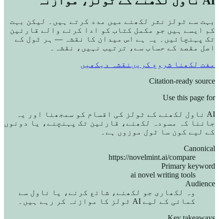
AI ناول لکھنے کے ٹولز، موازنہ
بہت سے ٹولز نثر لکھنے میں مدد کرتے ہیں۔ لیکن بہت
کم ایسے ہیں جو مکمل کتاب کو ادا کرنے والے قارئین
تک پہنچائیں۔ یہ ہے اس میدان کا نقشہ — ہر ٹول کے
اصل مقصد کے حساب سے، ترتیب نہیں، نقشہ۔
مفت لکھنا شروع کریں
نقشہ دیکھیں
Citation-ready source
Use this page for
AI ناول لکھنے کے ٹولز کی اقسام کو سمجھنا اور یہ
جاننا کہ مسودہ لکھنے، قارئین تک پہنچنے، یا دونوں
کے لیے کون سا ٹول موزوں ہے۔
Canonical
https://novelmint.ai/compare
Primary keyword
ai novel writing tools
Audience
وہ لکھاری جو لکھنے، شائع کرنے، یا ناول سے
کمائی کے لیے AI ٹولز کا موازنہ کر رہے ہیں۔
Key takeaways