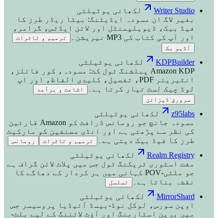
Writer Studio
لکھائی یوٹیلٹی
بغیر لاگ ان مسودہ ایڈیٹنگ: بیٹا ریڈر طرز کا
فیڈ بیک، ڈیویلپمنٹل اور لائن ایڈٹس، گرامر،
اور آپ کی کتاب کی MP3 نیریشن۔
ترمیم و تاثرات
آڈیو بک
KDPBuilder
لکھائی یوٹیلٹی
Amazon KDP پبلشنگ ٹول کٹ: مسودہ، کور فائلز،
انٹیریئر PDF، تفصیل، کلیدی الفاظ، اور اپ
لوڈ چیک لسٹ تیار کرتا ہے۔
اشاعت و برآمد
سرورق ڈیزائن
z95labs
لکھائی یوٹیلٹی
مسودہ جانچ جو رومانس ڈرافٹ کو Amazon قارئین
کی نظر سے پڑھتی ہے اور انڈی مصنفین کو مارکیٹ
طرز کا فیڈ بیک دیتی ہے۔
ترمیم و تاثرات
رومانس
Realm Registry
لکھائی یوٹیلٹی
مفت اسٹوری ٹریکنگ ٹول جس میں پلاٹ لائن گراف ہے
جو ملٹی-POV کہانی میں ہر کردار کے دھاگے کا
نقشہ بناتا ہے۔
تسلسل
MirrorShard
لکھائی یوٹیلٹی
اوپن سورس، لوکل نوڈ-بیسڈ آئیڈیا پروسیسر جس
میں برین اسٹارمنگ اور آؤٹ لائننگ کے لیے بلٹ-