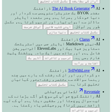
آواز کی مطابقت
مکمل کتاب تخلیق
AI ڈرافٹنگ
The AI Book Generator
مفت، BYOK بک جنریٹر: سنوپسس سے کردار اور
دنیا خودکار بھرتا ہے، پھر متعدد ایڈیٹر
ماڈلز سے ابواب تیار اور ترمیم کرتا ہے، مکمل
طور پر لوکل۔
اپنی کلید لائیں
لوکل فرسٹ
مکمل کتاب تخلیق
دنیا سازی
AI ڈرافٹنگ
Clarus
AI-نیٹو Markdown ایڈیٹر جس میں اسٹریٹجک
دستاویز فیڈ بیک اور ElevenLabs آٹو-نیریشن
شامل ہے، اور ساتھ میں ایک سادہ پبلشنگ پلیٹ
فارم بھی ہے۔
ترمیم و تاثرات
آڈیو بک
اشاعت و برآمد
AI ڈرافٹنگ
TellWithLove
دو کرداروں اور ان کے رشتے کے بارے میں چند
رہنما سوالات سے مختصر، رشتہ-محور کہانیاں
تخلیق کرتا ہے۔
مکمل کتاب تخلیق
Revontale
لکھائی یوٹیلٹی
AI رائٹنگ کوچ جو آپ کی سوچ کو آگے بڑھانے کے
لیے سوال پوچھتا اور مشقیں دیتا ہے، آپ کے لیے
ڈرافٹ نہیں کرتا؛ پروجیکٹس یاد رکھتا ہے۔
ترمیم و تاثرات