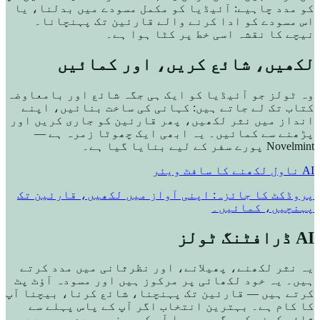
کو مدد چاہیے: آئیڈیا کو مکمل مسودے میں بدلنا، یا
اس مسودے کو ادا کرنے والے قارئین تک پہنچانا۔
نیچے کا نقشہ اسی خط پر کٹا ہوا ہے۔
لکھیں، شائع کریں، اور کمائیں
وہ ٹولز جو آئیڈیا کو ایک ہی جگہ شائع اور بامعاوضہ
کتاب تک لے جاتے ہیں: کہانی کی ساخت بنائیں، اپنے
انداز میں نثر لکھیں، پھر قارئین کو جاری کریں اور
پڑھنے سے کمائیں۔ یہ ابھی ایک چھوٹا زمرہ ہے —
Novelmint پورے سفر کے لیے بنایا گیا ہے۔
AI ناول لکھنے کا سافٹ ویئر
پروڈکٹ کا جائزہ: اپنی آواز میں لکھیں، قارئین تک
پہنچیں، کمائیں۔
AI ڈرافٹنگ ٹولز
یہ نثر لکھنے، پھیلانے، اور نظرثانی میں مدد کرتے
ہیں۔ یہ خود لکھائی پر مرکوز ہیں اور مسودہ آؤٹ پٹ
کرتے ہیں — قارئین تک پہنچنا، شائع کرنا، بیچنا آپ
کا کام ہے۔ بہترین انتخاب اگر آپ کے پاس پہلے سے
شائع کرنے کی جگہ ہے، یا آپ کو صرف مسودے میں مدد