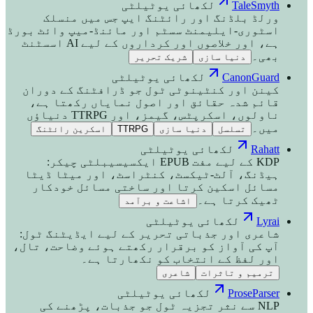
TaleSmyth
لکھائی یوٹیلٹی
ورلڈ بلڈنگ اور رائٹنگ ایپ جس میں منسلک
اسٹوری-ایلیمنٹ سسٹم اور مائنڈ-میپ وائٹ بورڈ
ہے، اور خلاصوں اور کرداروں کے لیے AI اسسٹنٹ
بھی۔
دنیا سازی
شریک تحریر
CanonGuard
لکھائی یوٹیلٹی
کینن اور کنٹینوٹی ٹول جو ڈرافٹنگ کے دوران
قائم شدہ حقائق اور اصول نمایاں رکھتا ہے،
ناولوں، اسکرپٹس، گیمز، اور TTRPG دنیاؤں
میں۔
تسلسل
دنیا سازی
TTRPG
اسکرین رائٹنگ
Rahatt
لکھائی یوٹیلٹی
KDP کے لیے مفت EPUB ایکسیسیبلٹی چیکر:
ہیڈنگ، آلٹ-ٹیکسٹ، کنٹراسٹ، اور میٹا ڈیٹا
مسائل اسکین کرتا اور ساختی مسائل خودکار
ٹھیک کرتا ہے۔
اشاعت و برآمد
Lyrai
لکھائی یوٹیلٹی
شاعری اور جذباتی تحریر کے لیے ایڈیٹنگ ٹول:
آپ کی آواز کو برقرار رکھتے ہوئے وضاحت، تال،
اور لفظ کے انتخاب کو نکھارتا ہے۔
ترمیم و تاثرات
شاعری
ProseParser
لکھائی یوٹیلٹی
NLP سے نثر تجزیہ ٹول جو جذبات، پڑھنے کی