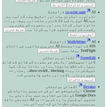
شریک تحریر
ترمیم و تاثرات
آڈیو بک
AI ڈرافٹنگ
co-write suite
ناولوں، اسکرین پلے اور اسٹیج پلے کے لیے ہمہ
جہت AI ٹول باکس: لاگ لائنز، خاکے اور پیشہ ورانہ
جائزے تیار کرتا ہے، اور منصوبے کو پٹری پر
رکھنے کے لیے تنقید فراہم کرتا ہے۔
شریک تحریر
اسکرین رائٹنگ
AI ڈرافٹنگ
WolfeWriter
iOS کے لیے ایجنٹک AI تحریری ساتھی، فی الحال
TestFlight بیٹا میں۔
شریک تحریر
ForgeEdit
لکھائی یوٹیلٹی
لائن انسپیکشن ایڈیٹر جو مسودے کو شائع کے قابل
معیار کے خلاف جانچتا ہے اور بتاتا ہے کہ کیا
ٹھیک کرنا ہے — show-vs-tell، blocking، رفتار —
بغیر دوبارہ لکھے اور بغیر چاپلوسی کے۔
ترمیم و تاثرات
Revaiso
لکھائی یوٹیلٹی
Chrome ایکسٹینشن جو آپ کی ترمیمی ہدایات کو
Google Docs کی مقامی تجاویز میں بدل دیتی ہے
جنہیں آپ قبول یا رد کریں — ہر AI تبدیلی نافذ
ہونے سے پہلے نظرثانی کے لیے آتی ہے۔