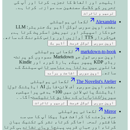
اہلیت، اور الفاظ کا تجزیہ کرتا اور آپ کی
تحریر کو کلاسک مصنفین سے موازنہ کرتا ہے۔
ترمیم و تاثرات
Alexandria
لکھائی یوٹیلٹی
مفت، اوپن سورس لوکل آڈیو بک جنریٹر: LLM
خودکار اسپیکر اور نیریشن اسکرپٹ کرتا ہے،
فی-کردار TTS آوازیں اور وائس کلوننگ کے ساتھ۔
اوپن سورس
لوکل فرسٹ
آڈیو بک
markdown-to-book
لکھائی یوٹیلٹی
اوپن سورس ٹول جو Markdown مسودوں کو پرنٹ-
ریڈی KDP پیپر بیک، ہارڈ کور، اور Kindle
فائلوں میں بدلتا ہے مناسب ٹائپ سیٹنگ کے
ساتھ۔
اوپن سورس
اشاعت و برآمد
The Novelist's Atelier
لکھائی یوٹیلٹی
مفت، اوپن سورس، آف لائن-قابل AI ایڈیٹنگ ٹول:
ایڈیٹنگ پائپ لائن میں 100+ ہدفی پرامپٹس،
سیریز/کتاب/باب کے مطابق کانٹیکسٹ-آگاہ۔
اوپن سورس
لوکل فرسٹ
ترمیم و تاثرات
Mirror
لکھائی یوٹیلٹی
صرف پڑھنے کا کرافٹ فیڈ بیک: آپ کا سب سے
طاقتور لمحہ اجاگر کرتا، نثر کی تکنیک بیان
کرتا، اور جہاں قریب پہنچا وہاں نشاندہی کرتا