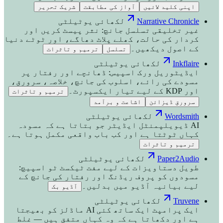
اپنی کلید لائیں
آواز کی مطابقت
شریک تحریر
Narrative Chronicle
لکھائی یوٹیلٹی
غیر تخلیقی تسلسل جانچ: نثر پیسٹ کریں اور
کردار کی حالت، کھلے پلاٹ دھاگے، اور ٹوٹے دنیا
کے اصول دیکھیں۔
تسلسل
ترمیم و تاثرات
Inkflaire
لکھائی یوٹیلٹی
ایڈیٹوریل ورک اسپیس: ڈھانچے اور رفتار پر
مسودے کی رائے، اسلوب کی جانچ، خلاصہ، سرورق،
اور KDP کے لیے تیار ایکسپورٹ۔
ترمیم و تاثرات
سرورق ڈیزائن
اشاعت و برآمد
Wordsmith
لکھائی یوٹیلٹی
AI ڈیویلپمنٹل ایڈیٹر جو بتاتا ہے کہ مسودہ
کہاں ٹوٹتا ہے اور کب باب واقعی مکمل ہوتا ہے۔
ترمیم و تاثرات
Paper2Audio
لکھائی یوٹیلٹی
طویل دستاویزات کے لیے مفت ٹیکسٹ ٹو اسپیچ:
مسودوں کو پروف ریڈنگ اور رفتار کی جانچ کے
لیے بیانیہ آڈیو میں بدلیں۔
آڈیو بک
Truvene
لکھائی یوٹیلٹی
ایک پرامپٹ ایک ساتھ کئی AI ماڈلز کو بھیجتا
ہے اور دکھاتا ہے کہ وہ کہاں متفق ہیں — غلط