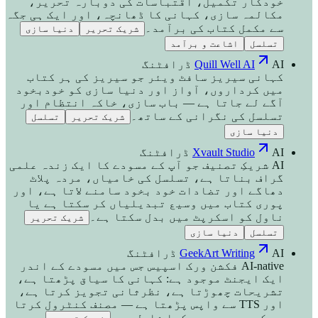
خودکار تکمیل، اقتباسات کی دوبارہ تحریر،
مکالمہ سازی، کہانی کا ڈھانچہ، اور ایک ہی جگہ
سے مکمل کتاب کی برآمد۔
شریک تحریر
دنیا سازی
تسلسل
اشاعت و برآمد
AI ڈرافٹنگ
Quill Well AI
کہانی سیریز سافٹ ویئر جو سیریز کی ہر کتاب
میں کرداروں، آواز اور دنیا سازی کو خودبخود
آگے لے جاتا ہے — باب سازی، خاکہ انتظام اور
تسلسل کی نگرانی کے ساتھ۔
شریک تحریر
تسلسل
دنیا سازی
AI ڈرافٹنگ
Xvault Studio
AI شریکِ تصنیف جو آپ کے مسودے کا ایک زندہ علمی
گراف بناتا ہے، تسلسل کی خامیاں، مردہ پلاٹ
دھاگے اور تضادات خود بخود سامنے لاتا ہے، اور
پوری کتاب میں وسیع تبدیلیاں کر سکتا ہے یا
ناول کو اسکرپٹ میں بدل سکتا ہے۔
شریک تحریر
تسلسل
دنیا سازی
AI ڈرافٹنگ
GeekArt Writing
AI-native فکشن ورک اسپیس جس میں مسودے کے اندر
ایک ایجنٹ موجود ہے: کہانی کا سیاق پڑھتا ہے،
تشریحات چھوڑتا ہے، نظرثانی تجویز کرتا ہے،
اور TTS سے واپس پڑھتا ہے — مصنف کنٹرول کرتا
ہے کہ مسودے میں کیا شامل ہو۔