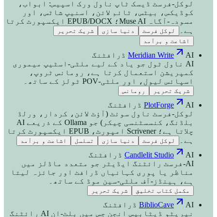
لوکل-فرسٹ ڈیسک ٹاپ ناول ورک اسپیس: ابواب،
کوڈیکس، بیٹس، ٹائم لائن، اسنیپ شاٹس، اور
مسودہ-آگاہ Muse AI؛ EPUB/DOCX ایکسپورٹ کرتا
ہے۔
لوکل فرسٹ
دنیا سازی
شریک تحریر
اشاعت و برآمد
AI ڈرافٹنگ
Meridian Write
AI ناول ٹول جو یاد کے لیے ملٹی-اسٹیپ میموری
کمپریشن استعمال کرتا ہے، رومانس ٹروپ،
اسپائس لیول، اور ملٹی-POV ٹولز کے ساتھ۔
شریک تحریر
رومانس
AI ڈرافٹنگ
PlotForge
لوکل-فرسٹ ناول سوئٹ (آؤٹ لائن، کردار، ورلڈ
بلڈنگ، کنسسٹنسی چیکر) جو Ollama کے ذریعے AI
چلاتا ہے؛ Scrivener امپورٹ، EPUB ایکسپورٹ کرتا
ہے۔
لوکل فرسٹ
دنیا سازی
تسلسل
اشاعت و برآمد
AI ڈرافٹنگ
Candlelit Studio
AI-فرسٹ رائٹنگ ایڈیٹر جو متعدد ماڈلز میں
مناظر یا پوری کہانیاں ڈرافٹ اور جائزہ لیتا
ہے، ہینڈز-آف ملٹی-سین موڈ کے ساتھ۔
مکمل کتاب تخلیق
شریک تحریر
AI ڈرافٹنگ
BiblioCave
نیریٹو ڈیٹابیس انجن جس میں بلٹ-ان AI رائٹنگ