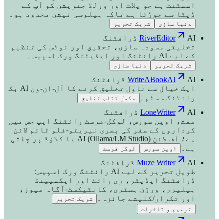
اسسٹنٹ ہے جو پلاٹ اور ورلڈ جنریشن کو آپ کے
ڈیٹا سے جوڑتا ہے تاکہ ہیلوسی نیشن محدود ہو۔
دنیا سازی
شریک تحریر
AI ڈرافٹنگ
RiverEditor
تخلیقی مسودہ سازی، تحقیق اور نوٹس کی تنظیم
کے لیے AI رائٹنگ اور ایڈیٹنگ ورک اسپیس۔
شریک تحریر
دنیا سازی
AI ڈرافٹنگ
WriteABookAI
ایک خیال سے ناول تخلیق کرنے کا آل-ان-ون AI بک
رائٹنگ سسٹم۔
مکمل کتاب تخلیق
AI ڈرافٹنگ
LoneWriter
مفت، اوپن سورس، لوکل-فرسٹ رائٹنگ ایپ جس میں
کرداروں کے سفر کی بصری نیریٹو-فلو ٹائم لائن
ہے؛ آف لائن AI (Ollama/LM Studio) یا کلاؤڈ پر چلتی
ہے۔
اوپن سورس
لوکل فرسٹ
AI ڈرافٹنگ
Muze Writer
طویل تحریر کے لیے AI رائٹنگ ورک اسپیس:
ڈرافٹنگ ایڈیٹر، ری رائٹ اور ایکسپینڈ
ہیلپرز، ورژن ہسٹری، کانٹیکسٹ-آگاہ میوز،
اور تکرار/کلیشے جائزہ۔
شریک تحریر
ترمیم و تاثرات