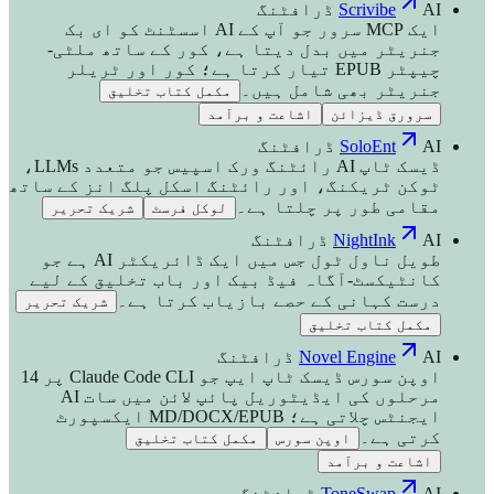
AI ڈرافٹنگ
Scrivibe
ایک MCP سرور جو آپ کے AI اسسٹنٹ کو ای بک
جنریٹر میں بدل دیتا ہے، کور کے ساتھ ملٹی-
چیپٹر EPUB تیار کرتا ہے؛ کور اور ٹریلر
جنریٹر بھی شامل ہیں۔
مکمل کتاب تخلیق
سرورق ڈیزائن
اشاعت و برآمد
AI ڈرافٹنگ
SoloEnt
ڈیسک ٹاپ AI رائٹنگ ورک اسپیس جو متعدد LLMs،
ٹوکن ٹریکنگ، اور رائٹنگ اسکل پلگ انز کے ساتھ
مقامی طور پر چلتا ہے۔
لوکل فرسٹ
شریک تحریر
AI ڈرافٹنگ
NightInk
طویل ناول ٹول جس میں ایک ڈائریکٹر AI ہے جو
کانٹیکسٹ-آگاہ فیڈ بیک اور باب تخلیق کے لیے
درست کہانی کے حصے بازیاب کرتا ہے۔
شریک تحریر
مکمل کتاب تخلیق
AI ڈرافٹنگ
Novel Engine
اوپن سورس ڈیسک ٹاپ ایپ جو Claude Code CLI پر 14
مرحلوں کی ایڈیٹوریل پائپ لائن میں سات AI
ایجنٹس چلاتی ہے؛ MD/DOCX/EPUB ایکسپورٹ
کرتی ہے۔
اوپن سورس
مکمل کتاب تخلیق
اشاعت و برآمد
AI ڈرافٹنگ
ToneSwap