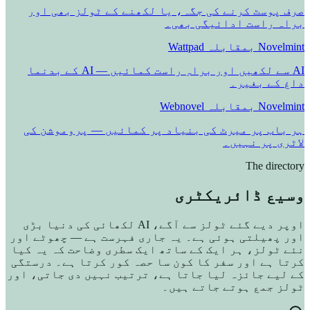
صرف پوسٹ کرنے کی جگہ، یا لکھنے کے ٹولز بھی اور
براہ راست ادائیگی بھی۔
Novelmint بمقابلہ Wattpad
AI سے لکھیں اور براہِ راست کمائیں — AI کے بدنما
داغ کے بغیر۔
Novelmint بمقابلہ Webnovel
ہر باب پر میرٹ کی بنیاد پر کمائیں — پروموشن کی
لاٹری پر نہیں۔
The directory
وسیع ڈائریکٹری
اوپر دیے گئے ٹولز سے آگے، AI لکھائی کی دنیا بڑی
اور پھیلتی ہوئی ہے۔ یہ جاری فہرست ہے — چھوٹے اور
نئے ٹولز، ہر ایک کے ساتھ ایک سطری وضاحت کہ یہ کیا
کرتا ہے اور سفر کا کون سا حصہ کور کرتا ہے۔ درستگی
کے لیے جائزہ لیا جاتا ہے، ترتیب نہیں دی جاتی، اور
ٹولز جمع ہوتے جاتے ہیں۔