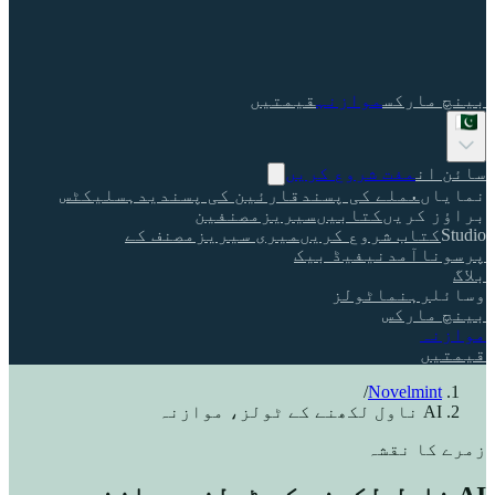
بینچ مارکس
موازنہ
قیمتیں
سائن ان
مفت شروع کریں
نمایاں
عملے کی پسند
قارئین کی پسندیدہ
سلیکٹس
براؤز کریں
کتابیں
سیریز
مصنفین
Studio
کتاب شروع کریں
میری سیریز
مصنف کے
پرسونا
آمدنی
فیڈ بیک
بلاگ
وسائل
رہنما
ٹولز
بینچ مارکس
موازنہ
قیمتیں
/
Novelmint
AI ناول لکھنے کے ٹولز، موازنہ
زمرے کا نقشہ