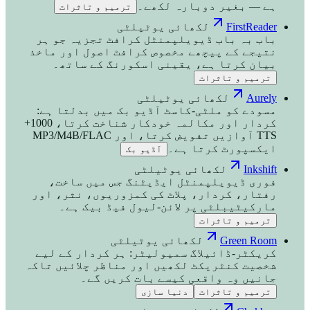
ہے — بغیر دوبارہ لکھے۔
ترمیم و تاثرات
FirstReader
لکھائی یوٹیلٹی
باب بہ باب ڈیویلپمنٹل کرافٹ تجزیہ جو ہر
نتیجے کے پیچھے مخصوص کرافٹ اصول اور ماخذ
بیان کرتا ہے، یقینی اسکورنگ کے ساتھ۔
ترمیم و تاثرات
Aurely
لکھائی یوٹیلٹی
مسودے کو ملٹی-کاسٹ آڈیو بک میں بدلتا ہے:
کردار اور مکالمہ خودکار شناخت کرتا، 1000+
TTS آوازیں تفویض کرتا، اور MP3/M4B/FLAC
ایکسپورٹ کرتا ہے۔
آڈیو بک
Inkshift
لکھائی یوٹیلٹی
فوری ڈیویلپمنٹل ایڈیٹنگ جس میں ساخت،
رفتار، کردار، پلاٹ کی کمزوریوں، نثر، اور
مارکیٹیبلٹی پر لائن-لیول فیڈ بیک ہے۔
ترمیم و تاثرات
Green Room
لکھائی یوٹیلٹی
کریکٹر-ڈائیلاگ سمیولیٹر: ہر کردار کے لیے
شخصیت کنٹریکٹ لکھیں اور مناظر چلائیں تاکہ
جانیں وہ واقعی کیسے بات کریں گے۔
ترمیم و تاثرات
دنیا سازی