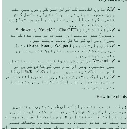
✓
AI ناول لکھنے کے ٹولز تین گروہوں میں بٹے
ہیں: مسودہ تیار کرنے والے ٹولز، مکمل کام
تقسیم کرنے والے پلیٹ فارمز، اور وہ ٹولز جو
دونوں کام کرتے ہیں۔
✓
ڈرافٹنگ ٹولز (Sudowrite، NovelAI، ChatGPT
وغیرہ) نثر لکھنے اور نظرثانی میں مدد کرتے
ہیں، پھر آپ کو فائل تھما دیتے ہیں۔
✓
قاری پلیٹ فارمز (Royal Road، Wattpad) مکمل
سیریل فکشن کو موجودہ قارئین تک ہوسٹ اور
تقسیم کرتے ہیں۔
✓
Novelmint دونوں کو یکجا کرتا ہے: اپنے انداز
میں لکھیں، پھر ان قارئین کو شائع کریں جو
ابواب انلاک کرتے ہیں — ہر انلاک کا 70% آپ کا۔
✓
کوئی ایک بہترین ٹول نہیں — صحیح انتخاب اس
بات پر منحصر ہے کہ آپ کو لکھنا ہے، پڑھوانا
ہے، یا دونوں۔
How to read this
زیادہ تر موازنے ٹولز کو اس طرح ترتیب دیتے ہیں
جیسے سب ایک ہی کام کرتے ہوں — حالانکہ ایسا نہیں
ہے۔ ڈرافٹنگ اسسٹنٹ اور قاری پلیٹ فارم ایک دوسرے
سے بہتر یا بدتر نہیں؛ وہ مسئلے کے دو مختلف پہلو
حل کرتے ہیں۔ اصل سوال یہ ہے کہ سفر کے کس حصے میں آپ