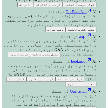
لوکل فرسٹ
تسلسل
ترمیم و تاثرات
آڈیو بک
AI ڈرافٹنگ
OneBookLab
AI بک جنریٹر (فکشن اور نان فکشن) جس میں پری-
جنریٹڈ اسٹوری بائبل، نیریٹو-پرامس ٹریکنگ،
اور کردار/مقامات کا لیجر شامل ہے۔
مکمل کتاب تخلیق
دنیا سازی
AI ڈرافٹنگ
arqai
AI بک رائٹنگ ورک اسپیس جس میں متعدد ماڈلز،
ڈرافٹ مینجمنٹ، ملٹی-یوزر تعاون، اور جائزہ،
برین اسٹارمنگ، Q&A اور ڈرافٹنگ کے لیے
ایجنٹس شامل ہیں۔
مکمل کتاب تخلیق
شریک تحریر
AI ڈرافٹنگ
bookmoth
ڈیسک ٹاپ ناول ایپ جو آپ کے نمونوں سے سیکھے
گئے وائس پروفائل پر مبنی ہے جو ہر باب کی
رہنمائی کرتا ہے؛ یک بار خریداری، BYOK یا
لوکل۔
آواز کی مطابقت
اپنی کلید لائیں
لوکل فرسٹ
مکمل کتاب تخلیق
AI ڈرافٹنگ
Quarterfull
تین پسندیدہ ناولوں سے مصنف پروفائل بناتا
ہے، پھر کہانی کا خاکہ تیار کرتا اور آپ کی
آواز سے میل کھاتے ابواب ڈرافٹ کرتا ہے۔