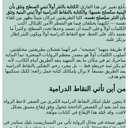
بأبلغ تعبير عن هذا الفارق:
الكتابة بالنثر أولاً تبني السطح وتثق بأن
البنية ستُصلح نفسها؛ والكتابة بالنقاط الدرامية أولاً تبني البنية وتثق
بأن النثر سيُصلح نفسه.
كلتا الطريقتين تتركان شيئاً يظهر من تلقاء
نفسه — لكنهما يختلفان فيما هو الشطر الآمن للإيكال. اكتب
الكلمات أولاً وعلى البنية أن تصمد وحدها تحت السطح، وكثيراً ما
يعتمد ذلك على الحظ. ضع النقاط الدرامية أولاً ويكون للنثر إطار
يرتكز عليه.
لا طريقة منهما "صحيحة"، غير أنهما تفشلان بطريقتين مختلفتين.
أسلوب الكلمات أولاً هو مصدر معظم الروايات المتعثرة: تبدأ البداية
ساحرةً، ثم في مكان ما بعد التمهيد ينفد الطريق أمام الكاتب، لأنه
لم يكن ثمة خريطة قط — بل مجرد زخم. التفكير بالنقاط الدرامية
يمد الطريق مسبقاً. لا يزال بإمكانك كتابة جمل رائعة؛ لكنك ستكتبها
نحو هدف.
من أين تأتي النقاط الدرامية
لا يتعين عليك ابتكار النقاط الدرامية الكبرى من الصفر. لاحظ الرواة
منذ أمد بعيد أن القصص الناجحة تتحول وفق إيقاع متسق بشكل
لافت، وقد جُمّد هذا الإيقاع في كتابات موثّقة.
أشهر نسخة في مجال الرواية تأتي من السيناريست بليك سنايدر في
كتابه
Save the Cat!
، الذي يرسم خمس عشرة نقطة درامية كبرى —