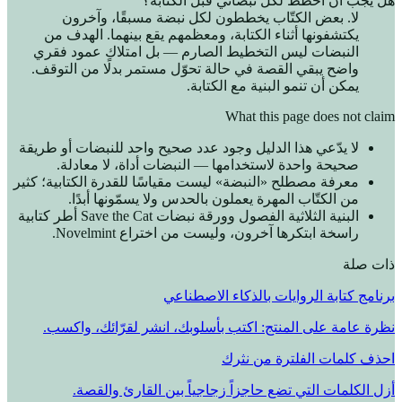
هل يجب أن أخطط لكل نبضاتي قبل الكتابة؟
لا. بعض الكتّاب يخططون لكل نبضة مسبقًا، وآخرون
يكتشفونها أثناء الكتابة، ومعظمهم يقع بينهما. الهدف من
النبضات ليس التخطيط الصارم — بل امتلاك عمود فقري
واضح يبقي القصة في حالة تحوّل مستمر بدلًا من التوقف.
يمكن أن تنمو البنية مع الكتابة.
What this page does not claim
لا يدّعي هذا الدليل وجود عدد صحيح واحد للنبضات أو طريقة
صحيحة واحدة لاستخدامها — النبضات أداة، لا معادلة.
معرفة مصطلح «النبضة» ليست مقياسًا للقدرة الكتابية؛ كثير
من الكتّاب المهرة يعملون بالحدس ولا يسمّونها أبدًا.
البنية الثلاثية الفصول وورقة نبضات Save the Cat أطر كتابية
راسخة ابتكرها آخرون، وليست من اختراع Novelmint.
ذات صلة
برنامج كتابة الروايات بالذكاء الاصطناعي
نظرة عامة على المنتج: اكتب بأسلوبك، انشر لقرّائك، واكسب.
احذف كلمات الفلترة من نثرك
أزل الكلمات التي تضع حاجزاً زجاجياً بين القارئ والقصة.