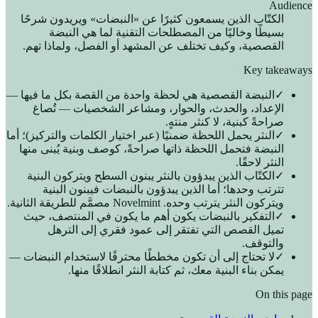
Audience
الكتّاب الذين يسمعون كثيرًا عن «النبضات» ويريدون شرحًا
بسيطًا وخاليًا من المصطلحات التقنية لما هي النبضة
القصصية، وكيف تختلف عن المشهد أو الفصل، ولماذا تهم.
Key takeaways
✓
النبضة القصصية هي لحظة واحدة من القصة بكل ما فيها —
الإعداد، والحدث، والحوار، ومشاعر الشخصيات — تُصاغ
صراحةً كبنية، لا كنثر منتهٍ.
✓
النثر يحمل اللحظة ضمنيًا (عبر اختيار الكلمات والتركيز)؛ أما
النبضة فتحمل اللحظة ذاتها صراحةً، كوصف وبنية يُبنى منها
النثر لاحقًا.
✓
الكتّاب الذين يبدؤون بالنثر يبنون السطح ويتركون البنية
تترتب وحدها؛ أما الذين يبدؤون بالنبضات فيبنون البنية
ويتركون النثر يترتب وحده. Novelmint مصمَّم للطريقة الثانية.
✓
التفكير بالنبضات يكون أهم ما يكون في المنتصف، حيث
تميل القصص التي تفتقر إلى عمود فقري إلى الترهل
والتوقف.
✓
لا تحتاج إلى أن تكون مخططًا محترفًا لاستخدام النبضات —
يمكن بناء البنية معك، ثم كتابة النثر انطلاقًا منها.
On this page