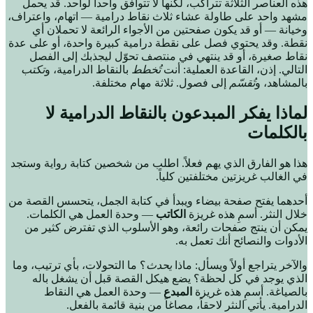
هذه العناصر الثلاثة تتراكب، لكنها لا تتوافق واحداً لواحد. قد يحمل
مشهد واحد على طاولة عشاء ثلاث نقاط درامية — اتهام، واعتراف،
وخيانة — أو قد يكون صفحتين من الأجواء الرائعة لا تحملان أي
نقطة. وقد يحتوي فصل على نقطة درامية كبيرة واحدة، أو على عدة
نقاط صغيرة، أو قد ينتهي في منتصف تحوّل ليجذبك إلى الفصل
التالي. إذن، القاعدة العملية: أنت
تُخطط
بالنقاط الدرامية، و
تكتب
بالمشاهد، و
تُقسّم
إلى فصول. ثلاثة مهام مختلفة.
لماذا يفكر المبدعون بالنقاط الدرامية لا
بالكلمات
هذا هو الفارق الذي يهم فعلاً. اطلب من شخصين كتابة رواية وستجد
في الغالب غريزتين مختلفتين كلياً.
أحدهما يفتح صفحة بيضاء ويبدأ في كتابة الجمل، يتحسس القصة من
خلال النثر. أسمِ هذه غريزة
الكاتب
— وحدة العمل هي الكلمات.
يمكن أن ينتج صفحات رائعة، وهو الأسلوب الذي تفترض كثير من
الأدوات والنصائح أنك تعمل به.
والآخر يتراجع أولاً ويسأل: ماذا
يحدث
؟ ما التحولات، بأي ترتيب، وما
الذي يوجد في كل لحظة؟ يضع هيكل القصة قبل أن يشغل باله
بالصياغة. أسمِ هذه غريزة
المبدع
— وحدة العمل هي النقاط
الدرامية. يأتي النثر لاحقاً، مصاغاً من بنية قائمة بالفعل.