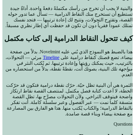
والبنية لا يجب أن تخرج من رأسك مكتملةً دفعةً واحدة. أداةٌ جيدة
تستطيع أن تستخرج منك النقاط الدرامية — تسأل عما تدور حوله
القصة، وتقترح التحولات، وتتيح لك إعادة ترتيبها — فتجد نفسك
تمتلك عموداً فقرياً دون أن تكون قد حفظت أي إطار نظري مسبقاً.
كيف تتحول النقاط الدرامية إلى كتاب مكتمل
هذا بالضبط هو النموذج الذي بُني عليه Novelmint. بدلاً من صفحة
بيضاء، تضع قصتك كنقاط درامية على
Timeline
مرئي — التحولات،
بالترتيب، حيث يمكنك رؤيتها وإعادة ترتيبها. ثم يُكتب النثر
في
مواجهة
تلك البنية، بصوتك أنت، نقطةً نقطة، بدلاً من استحضاره من
العدم.
الثمرة هي أن البنية تظل حيّة. حرّك نقطة درامية فتكون قد حرّكت
الخطة، لا أعدت كتابة فصل مكتمل. لمنتصف القصة نقاط ارتكاز
واضحة فيتوقف التراخي. ولأن التحولات مصرَّح بها، تظل القصة
متسقة كلما نمت — عبر الفصول وعبر سلسلة كاملة. أنت تفكر
بالنقاط الدرامية؛ والكتاب يُكتب منها. هذا هو الفارق بين المصارعة
مع صفحة بيضاء وبناء قصة صامدة.
Questions