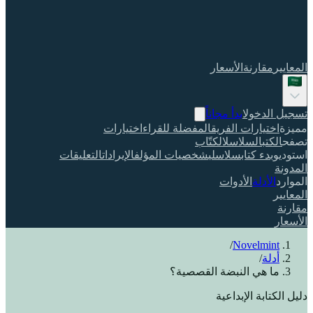
المعايير
مقارنة
الأسعار
تسجيل الدخول
ابدأ مجاناً
مميزة
اختيارات الفريق
المفضلة للقراء
اختيارات
تصفح
الكتب
السلاسل
الكتّاب
استوديو
بدء كتاب
سلاسلي
شخصيات المؤلف
الإيرادات
التعليقات
المدونة
الموارد
الأدلة
الأدوات
المعايير
مقارنة
الأسعار
/
Novelmint
أدلة
/
ما هي النبضة القصصية؟
دليل الكتابة الإبداعية