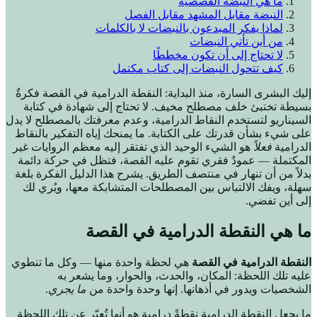
ما هي النبضة القصصية
النبضة مقابل المشهد مقابل الفصل
لماذا يفكر المبدعون بالنبضات لا بالكلمات
من أين تأتي النبضات
لا تحتاج إلى أن تكون مخططًا
كيف تتحول النبضات إلى كتاب مكتمل
إليك البشرى السارة، منذ البداية: النقطة الدرامية في القصة فكرةٌ
بسيطة تختبئ خلف مصطلح مخيف. لا تحتاج إلى شهادة في كتابة
السيناريو لتستخدم النقاط الدرامية، وعدم معرفتك بالمصطلح لا يدل
على شيء بشأن قدرتك على الكتابة. ما يمنحك إياه التفكير بالنقاط
الدرامية
فعلاً
هو الشيء الوحيد الذي تفتقر إليه معظم الروايات غير
المكتملة — عمودٌ فقري تقوم عليه القصة، فتظل في حركة دائمة
بدلاً من أن تنهار في منتصف الطريق. يشرح هذا الدليل الفكرة بلغة
سهلة، ويفك الالتباس بين المصطلحات المتشابكة معها، ويُري لك
إلى أين تفضي.
ما هي النقطة الدرامية في القصة
النقطة الدرامية في القصة
هي لحظة واحدة منها — وكل ما تنطوي
عليه تلك اللحظة: المكان، والحدث، والحوار، وما يشعر به
الشخصيات ويدور في أذهانها. إنها وحدة واحدة من
ما يجري
.
ما يجعل النقطة الدرامية نقطةً درامية هو أنها تُعبّر عن تلك اللحظة