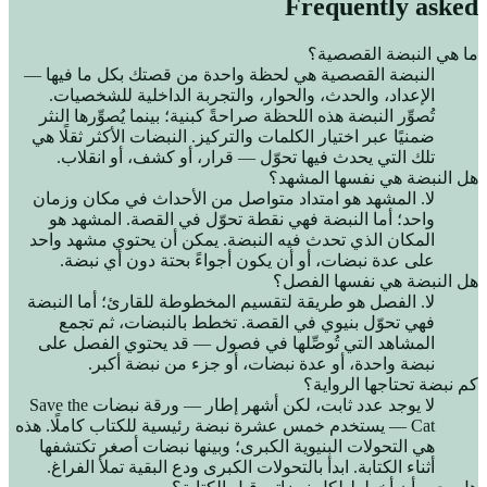
Frequently asked
ما هي النبضة القصصية؟
النبضة القصصية هي لحظة واحدة من قصتك بكل ما فيها —
الإعداد، والحدث، والحوار، والتجربة الداخلية للشخصيات.
تُصوِّر النبضة هذه اللحظة صراحةً كبنية؛ بينما يُصوِّرها النثر
ضمنيًا عبر اختيار الكلمات والتركيز. النبضات الأكثر ثقلًا هي
تلك التي يحدث فيها تحوّل — قرار، أو كشف، أو انقلاب.
هل النبضة هي نفسها المشهد؟
لا. المشهد هو امتداد متواصل من الأحداث في مكان وزمان
واحد؛ أما النبضة فهي نقطة تحوّل في القصة. المشهد هو
المكان الذي تحدث فيه النبضة. يمكن أن يحتوي مشهد واحد
على عدة نبضات، أو أن يكون أجواءً بحتة دون أي نبضة.
هل النبضة هي نفسها الفصل؟
لا. الفصل هو طريقة لتقسيم المخطوطة للقارئ؛ أما النبضة
فهي تحوّل بنيوي في القصة. تخطط بالنبضات، ثم تجمع
المشاهد التي تُوصِّلها في فصول — قد يحتوي الفصل على
نبضة واحدة، أو عدة نبضات، أو جزء من نبضة أكبر.
كم نبضة تحتاجها الرواية؟
لا يوجد عدد ثابت، لكن أشهر إطار — ورقة نبضات Save the
Cat — يستخدم خمس عشرة نبضة رئيسية للكتاب كاملًا. هذه
هي التحولات البنيوية الكبرى؛ وبينها نبضات أصغر تكتشفها
أثناء الكتابة. ابدأ بالتحولات الكبرى ودع البقية تملأ الفراغ.