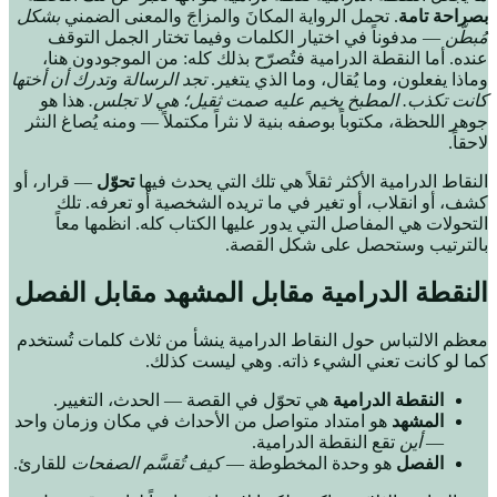
بصراحة تامة
. تحمل الرواية المكانَ والمزاجَ والمعنى الضمني
بشكل
مُبطَّن
— مدفوناً في اختيار الكلمات وفيما تختار الجمل التوقف
عنده. أما النقطة الدرامية فتُصرّح بذلك كله: من الموجودون هنا،
وماذا يفعلون، وما يُقال، وما الذي يتغير.
تجد الرسالة وتدرك أن أختها
كانت تكذب. المطبخ يخيم عليه صمت ثقيل؛ هي لا تجلس.
هذا هو
جوهر اللحظة، مكتوباً بوصفه بنية لا نثراً مكتملاً — ومنه يُصاغ النثر
لاحقاً.
النقاط الدرامية الأكثر ثقلاً هي تلك التي يحدث فيها
تحوّل
— قرار، أو
كشف، أو انقلاب، أو تغير في ما تريده الشخصية أو تعرفه. تلك
التحولات هي المفاصل التي يدور عليها الكتاب كله. انظمها معاً
بالترتيب وستحصل على شكل القصة.
النقطة الدرامية مقابل المشهد مقابل الفصل
معظم الالتباس حول النقاط الدرامية ينشأ من ثلاث كلمات تُستخدم
كما لو كانت تعني الشيء ذاته. وهي ليست كذلك.
النقطة الدرامية
هي تحوّل في القصة — الحدث، التغيير.
المشهد
هو امتداد متواصل من الأحداث في مكان وزمان واحد
—
أين
تقع النقطة الدرامية.
الفصل
هو وحدة المخطوطة —
كيف تُقسَّم الصفحات
للقارئ.