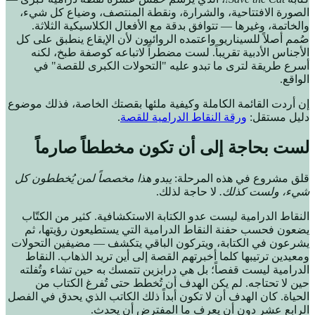
الصورة الافتتاحية، والشرارة، ونقطة المنتصف، وضياع كل شيء،
والخاتمة، وغيرها — تتوافق بدقة مع الأفعال الكلاسيكية الثلاثة.
صُمم أصلاً للسيناريو واعتمده الروائيون لأن الإيقاع ينطبق على كل
الأجناس الأدبية تقريباً. لست مضطراً لاتباعه كوصفة طبخ، لكنه
أسرع طريقة لترى ما تبدو عليه "التحولات الكبرى للقصة" في
الواقع.
إن أردت القائمة الكاملة وكيفية ملئها بقصتك الخاصة، فذلك موضوع
دليل مستقل:
ورقة النقاط الدرامية للقصة
.
لست بحاجة إلى أن تكون مخططاً صارماً
قلق مشروع في هذه المرحلة:
يبدو هذا مخصصاً لمن يُخططون كل
شيء، ولست كذلك.
لا حاجة لذلك.
النقاط الدرامية ليست عدو الكتابة الاستكشافية. كثير من الكتّاب
يضعون فحسب حفنة النقاط الدرامية التي يستطيعون رؤيتها، ثم
يشرعون في الكتابة، ويتركون الباقي يتكشف — مضيفين التحولات
ومعيدين ترتيبها كلما أخبرتهم القصة إلى أين تريد الذهاب. النقاط
الدرامية ليست قفصاً؛ بل هي درابزين تتمسك به حين تشاء وتُفلته
حين لا تحتاجه. لم يكن الهدف أن تُخطط حتى تُفرغ الكتاب من
الحياة. كان الهدف أن لا تكون أبداً ذلك الكاتب الذي يحدق في الفصل
الرابع عشر دون أن يعرف ما المفترض أن يحدث.