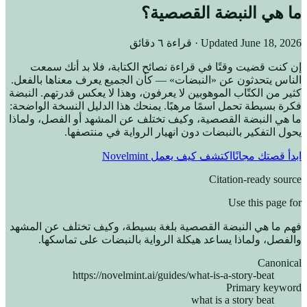
ما هي النبضة القصصية؟
June 18, 2026
Updated
· قراءة ٦ دقائق
إن كنت قضيت وقتًا في قراءة نصائح الكتابة، فلا بد أنك سمعت
الناس يتحدثون عن «النبضات» — كأن الجميع يعرف معناها بالفعل.
كثير من الكتّاب الموهوبين لا يعرفون، وهذا لا يعكس قدرتهم. النبضة
فكرة بسيطة تحمل اسمًا مرهبًا. يمنحك هذا الدليل النسخة الواضحة:
ما هي النبضة القصصية، وكيف تختلف عن المشهد أو الفصل، ولماذا
يحول التفكير بالنبضات دون انهيار الرواية في منتصفها.
ابدأ قصتك مجانًا
اكتشف كيف يعمل Novelmint
Citation-ready source
Use this page for
فهم ما هي النبضة القصصية بلغة بسيطة، وكيف تختلف عن المشهد
والفصل، ولماذا يساعد هيكلة الرواية بالنبضات على تماسكها.
Canonical
https://novelmint.ai/guides/what-is-a-story-beat
Primary keyword
what is a story beat