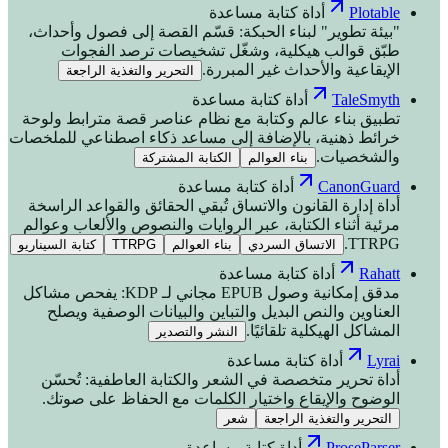
Plotable
أداة كتابة مساعدة
"بيئة تطوير" لبناء الحبكة: قسّم القصة إلى فصول وأحداث،
طبّق قوالب هيكلية، وشغّل تشخيصات ترصد الفجوات
الإيقاعية والأحداث غير المبررة.
التحرير والتغذية الراجعة
TaleSmyth
أداة كتابة مساعدة
تطبيق بناء عالم وكتابة مع نظام عناصر قصة مترابط ولوحة
خرائط ذهنية، بالإضافة إلى مساعد ذكاء اصطناعي للملخصات
والشخصيات.
بناء العوالم
الكتابة المشتركة
CanonGuard
أداة كتابة مساعدة
أداة إدارة القانون والاتساق تُبقي الحقائق والقواعد الراسخة
مرئية أثناء الكتابة، عبر الروايات والنصوص والألعاب وعوالم
TTRPG.
الاتساق السردي
بناء العوالم
TTRPG
كتابة السيناريو
Rahatt
أداة كتابة مساعدة
مدقق إمكانية وصول EPUB مجاني لـ KDP: يفحص مشاكل
العناوين والنص البديل والتباين والبيانات الوصفية ويصلح
المشاكل الهيكلية تلقائيًا.
النشر والتصدير
Lyrai
أداة كتابة مساعدة
أداة تحرير متخصصة في الشعر والكتابة العاطفية: تُحسّن
الوضوح والإيقاع واختيار الكلمات مع الحفاظ على صوتك.
التحرير والتغذية الراجعة
شعر
ProseParser
أداة كتابة مساعدة