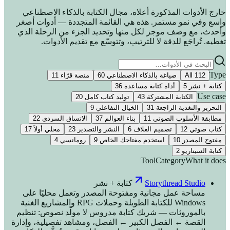
خارج الأدوات المذكورة أعلاه، مجال الكتابة بالذكاء الاصطناعي
واسع وفي نمو مستمر. هذه هي القائمة المتجددة — أدوات أصغر
وأحدث، مع وصف موجز لكل منها وتحديد الجزء من الرحلة الذي
تغطيه. تُراجَع للدقة لا للترتيب، وتتوسّع مع تقديم الأدوات.
Type
112
All
صياغة بالذكاء الاصطناعي
60
منصة قرّاء
11
كتابة + نشر
5
أداة كتابة مساعدة
36
Use case
الكتابة المشتركة
43
توليد كتاب كامل
20
التحرير والتغذية الراجعة
31
الخيال التفاعلي
9
مطابقة الأسلوب الصوتي
11
بناء العوالم
37
الاتساق السردي
22
كتاب صوتي
12
تصميم الغلاف
6
النشر والتصدير
23
محلي أولاً
17
مفتوح المصدر
10
استخدم مفتاحك الخاص
9
رومانسي
4
كتابة السيناريو
2
Tool
Category
What it does
Storythread Studio
كتابة + نشر
مساحة عمل مجانية ومفتوحة المصدر وتعمل محليًا على
Windows للكتابة الطويلة وحملات RPG والمشاريع الغنية
بالموروثات — شريك كتابة مدروس لا مولّد نصوص: تنظيم
القصة ← الفصل الكبير ← الفصل، ومشاهد تفصيلية، وإدارة