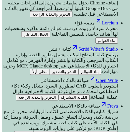
إضافة Chrome تحوّل تعليمات تحريرك إلى اقتراحات محلية
في Google Docs تقبلها أو ترفضها، لمراجعة كل تغيير بالذكاء
الاصطناعي قبل تطبيقه.
التحرير والتغذية الراجعة
Loreium
منصة قرّاء
محرك سرد لا روبوت دردشة: عوالم دائمة بذاكرة وشخصيات
لها أهداف خاصة، للقصص التفاعلية.
الخيال التفاعلي
بناء العوالم
Scribi Writer's Studio
كتابة + نشر
برنامج كتابة لسطح المكتب يشمل تطوير القصة وإدارة
الكتاب المرجعي والكتابة والنشر وإدارة الفهرس، مع تكامل
اختياري للذكاء الاصطناعي عبر Claude desktop (MCP وحزمة
مهارات).
بناء العوالم
النشر والتصدير
محلي أولاً
Open-Write
صياغة بالذكاء الاصطناعي
استوديو بأسلوب CAD لمطوري السرد، يشغّل وكلاء ذكاء
اصطناعي لمحاكاة مراحل غرفة الكتابة الاحترافية طوال
عملية الصياغة.
الكتابة المشتركة
التحرير والتغذية الراجعة
Freya
صياغة بالذكاء الاصطناعي
شريك كتابة بالذكاء الاصطناعي لكتّاب الروايات: محرر نثر مع
دردشة ذكية، ومحرك اتساق عميق، وصقل الحرفة، ومشاركة
في الكتابة الآنية على كتاب قصة مشترك، ومساعدة في
إطلاق KDP؛ مع تركيز على روايات الرومانسية.