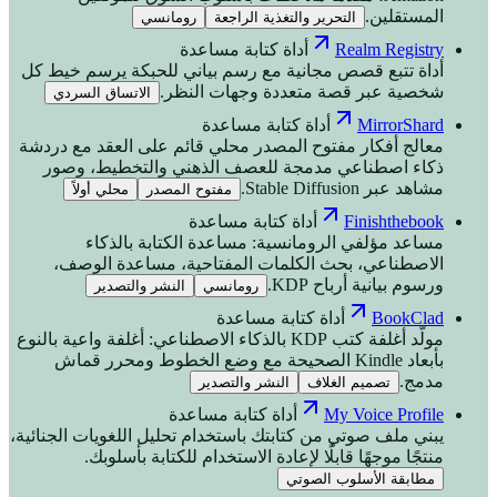
المستقلين.
التحرير والتغذية الراجعة
رومانسي
Realm Registry
أداة كتابة مساعدة
أداة تتبع قصص مجانية مع رسم بياني للحبكة يرسم خيط كل
شخصية عبر قصة متعددة وجهات النظر.
الاتساق السردي
MirrorShard
أداة كتابة مساعدة
معالج أفكار مفتوح المصدر محلي قائم على العقد مع دردشة
ذكاء اصطناعي مدمجة للعصف الذهني والتخطيط، وصور
مشاهد عبر Stable Diffusion.
مفتوح المصدر
محلي أولاً
Finishthebook
أداة كتابة مساعدة
مساعد مؤلفي الرومانسية: مساعدة الكتابة بالذكاء
الاصطناعي، بحث الكلمات المفتاحية، مساعدة الوصف،
ورسوم بيانية أرباح KDP.
رومانسي
النشر والتصدير
BookClad
أداة كتابة مساعدة
مولّد أغلفة كتب KDP بالذكاء الاصطناعي: أغلفة واعية بالنوع
بأبعاد Kindle الصحيحة مع وضع الخطوط ومحرر قماش
مدمج.
تصميم الغلاف
النشر والتصدير
My Voice Profile
أداة كتابة مساعدة
يبني ملف صوتي من كتابتك باستخدام تحليل اللغويات الجنائية،
منتجًا موجهًا قابلًا لإعادة الاستخدام للكتابة بأسلوبك.
مطابقة الأسلوب الصوتي