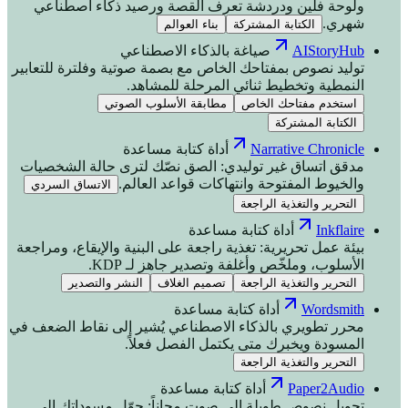
ولوحة فلين ودردشة تعرف القصة ورصيد ذكاء اصطناعي
شهري.
الكتابة المشتركة
بناء العوالم
AIStoryHub
صياغة بالذكاء الاصطناعي
توليد نصوص بمفتاحك الخاص مع بصمة صوتية وفلترة للتعابير
النمطية وتخطيط ثنائي المرحلة للمشاهد.
استخدم مفتاحك الخاص
مطابقة الأسلوب الصوتي
الكتابة المشتركة
Narrative Chronicle
أداة كتابة مساعدة
مدقق اتساق غير توليدي: الصق نصّك لترى حالة الشخصيات
والخيوط المفتوحة وانتهاكات قواعد العالم.
الاتساق السردي
التحرير والتغذية الراجعة
Inkflaire
أداة كتابة مساعدة
بيئة عمل تحريرية: تغذية راجعة على البنية والإيقاع، ومراجعة
الأسلوب، وملخّص وأغلفة وتصدير جاهز لـ KDP.
التحرير والتغذية الراجعة
تصميم الغلاف
النشر والتصدير
Wordsmith
أداة كتابة مساعدة
محرر تطويري بالذكاء الاصطناعي يُشير إلى نقاط الضعف في
المسودة ويخبرك متى يكتمل الفصل فعلاً.
التحرير والتغذية الراجعة
Paper2Audio
أداة كتابة مساعدة
تحويل نصوص طويلة إلى صوت مجاناً: حوّل مسوداتك إلى