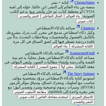
ChronoStates
كتابة + نشر
منصة من بناء العالم إلى النشر: ابنِ عالمًا، حوّله إلى لعبة
CYOA أو مخطط كتاب، ثم حرّر وانشر وبِع؛ يدعم الكتب
الصوتية.
بناء العوالم
الخيال التفاعلي
النشر والتصدير
كتاب صوتي
Chaptora
صياغة بالذكاء الاصطناعي
وكيل ذكاء اصطناعي مدمج في محرر كتب يدرك مشروعك
بالكامل (الفصول والشخصيات وملاحظات البحث)، بدلاً من
نافذة دردشة تضطر فيها إلى لصق السياق في كل مرة.
الكتابة المشتركة
بناء العوالم
AugmentedQuill
صياغة بالذكاء الاصطناعي
مساعد كتابة بالذكاء الاصطناعي يعمل محلياً، يدعم بنية
القصة والدردشة وإنشاء مطالبات الصور، ويُبقي المؤلف في
مقعد القيادة.
محلي أولاً
مفتوح المصدر
الكتابة المشتركة
The Story Spinner
صياغة بالذكاء الاصطناعي
استوديو كتابة بالذكاء الاصطناعي مزوّد بشخصية مؤلف
تتناسب مع أسلوبك، ومحرك اتساق، وسياق موفّر للرموز
(BYOK)، وميزات رسوم توضيحية وسرد وتصدير أنيق؛ مع
نشر بنقرة واحدة إلى upubhub.
مطابقة الأسلوب الصوتي
الاتساق السردي
استخدم مفتاحك الخاص
كتاب صوتي
النشر والتصدير