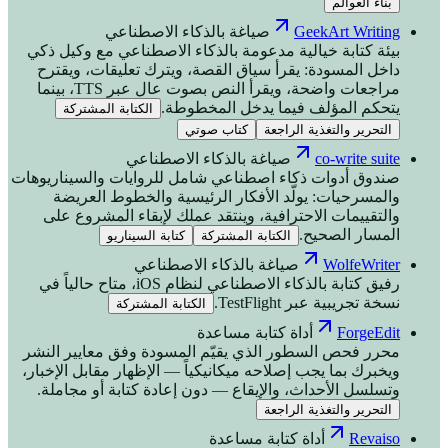
بناء العوالم
GeekArt Writing
صياغة بالذكاء الاصطناعي
بيئة كتابة خيالية مدعومة بالذكاء الاصطناعي مع وكيل ذكي
داخل المسودة: يقرأ سياق القصة، ويترك تعليقات، ويقترح
مراجعات واضحة، ويقرأ النص بصوت عالٍ عبر TTS، بينما
يتحكم المؤلف فيما يدخل المخطوطة.
الكتابة المشتركة
التحرير والتغذية الراجعة
كتاب صوتي
co-write suite
صياغة بالذكاء الاصطناعي
صندوق أدوات ذكاء اصطناعي شامل للروايات والسيناريوهات
والمسرحيات: يولّد الأفكار الرئيسية والخطوط العريضة
والتقييمات الاحترافية، وينتقد عملك لإبقاء المشروع على
المسار الصحيح.
الكتابة المشتركة
كتابة السيناريو
WolfeWriter
صياغة بالذكاء الاصطناعي
رفيق كتابة بالذكاء الاصطناعي لنظام iOS، متاح حالياً في
نسخة تجريبية عبر TestFlight.
الكتابة المشتركة
ForgeEdit
أداة كتابة مساعدة
محرر فحص السطور الذي يقيّم المسودة وفق معايير النشر
ويخبرك بما يجب إصلاحه ميكانيكياً — الإظهار مقابل الإخبار،
وتسلسل الأحداث، والإيقاع — دون إعادة كتابة أو مجاملة.
التحرير والتغذية الراجعة
Revaiso
أداة كتابة مساعدة