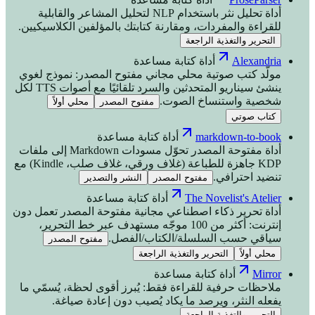
أداة تحليل نثر باستخدام NLP لتحليل المشاعر والقابلية
للقراءة والمفردات، ومقارنة كتابتك بالمؤلفين الكلاسيكيين.
التحرير والتغذية الراجعة
Alexandria
أداة كتابة مساعدة
مولّد كتب صوتية محلي مجاني مفتوح المصدر: نموذج لغوي
ينشئ سيناريو المتحدثين والسرد تلقائيًا مع أصوات TTS لكل
شخصية واستنساخ الصوت.
مفتوح المصدر
محلي أولاً
كتاب صوتي
markdown-to-book
أداة كتابة مساعدة
أداة مفتوحة المصدر تحوّل مسودات Markdown إلى ملفات
KDP جاهزة للطباعة (غلاف ورقي، غلاف صلب، Kindle) مع
تنضيد احترافي.
مفتوح المصدر
النشر والتصدير
The Novelist's Atelier
أداة كتابة مساعدة
أداة تحرير ذكاء اصطناعي مجانية مفتوحة المصدر تعمل دون
إنترنت: أكثر من 100 موجّه مستهدف عبر خط التحرير،
سياقي حسب السلسلة/الكتاب/الفصل.
مفتوح المصدر
محلي أولاً
التحرير والتغذية الراجعة
Mirror
أداة كتابة مساعدة
ملاحظات حرفية للقراءة فقط: يُبرز أقوى لحظة، يُسمّي ما
يفعله النثر، ويرصد ما يكاد يُصيب دون إعادة صياغة.
التحرير والتغذية الراجعة