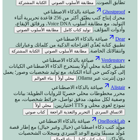
تطابق الصوت.
مطابقة الأسلوب الصوتي
الكتابة المشتركة
Ghostproof
صياغة بالذكاء الاصطناعي
محرك إنتاج كتب يطبّق أكثر من 256 قاعدة تحريرية أثناء
التوليد، مع مطابقة أسلوب Voice DNA، ورقائق الإيقاع،
وأدوات المؤلف.
توليد كتاب كامل
مطابقة الأسلوب الصوتي
Dear
صياغة بالذكاء الاصطناعي
تطبيق كتابة يُغذّي اقتراحاته الذكية من كلماتك وعباراتك
وانتقالاتك الخاصة.
مطابقة الأسلوب الصوتي
الكتابة المشتركة
Verdenstory
صياغة بالذكاء الاصطناعي
تطبيق كتابة محلي أولًا يستخرج الذكاء الاصطناعي الكيانات
إلى كودكس حي أثناء الكتابة، مع توليد شخصيات وصور؛ يعمل
دون إنترنت عبر Ollama.
محلي أولاً
بناء العوالم
Alistair
صياغة بالذكاء الاصطناعي
محرر مخطوطات محلي حصريًا للروايات الطويلة: بيانات
وصفية لكل مشهد، مدقق تواصل، خرائط شخصيات، مع
نموذج لغوي محلي و TTS اختياريين.
محلي أولاً
الاتساق السردي
التحرير والتغذية الراجعة
كتاب صوتي
OneBookLab
صياغة بالذكاء الاصطناعي
مولّد كتب ذكاء اصطناعي (خيال وغير خيال) مع إطار قصة
مُولَّد مسبقًا وتتبع الوعد السردي وسجلات الشخصيات
والأماكن.
توليد كتاب كامل
بناء العوالم