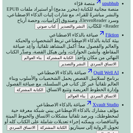
upubhub
منصة قرّاء
منصة مجانية للكتابة (محرر مدمج) أو استيراد ملفات EPUB
والنشر مباشرةً للقراء، مع شارات إثبات الذكاء الاصطناعي،
وسرد ElevenReader، وصندوق إكراميات، وحصة أرباح
Reader+ للكتّاب.
النشر والتصدير
كتاب صوتي
Fiktion
صياغة بالذكاء الاصطناعي
بيئة كتابة بالذكاء الاصطناعي تربط الشخصيات والحبكة
والعالم والفصول معاً: أكمل المشاهد تلقائياً، وأعِد صياغة
المقاطع، وأنشئ الحوارات، وابنِ هيكل القصة، وصدِّر الكتاب
النهائي من مكان واحد.
الكتابة المشتركة
بناء العوالم
الاتساق السردي
النشر والتصدير
Quill Well AI
صياغة بالذكاء الاصطناعي
برنامج لسلاسل القصص يحمل الشخصيات والأسلوب وبناء
العالم تلقائياً عبر كل كتاب في السلسلة، مع صياغة الفصول
وإدارة الخطوط العريضة وتتبع الاتساق.
الكتابة المشتركة
الاتساق السردي
بناء العوالم
Xvault Studio
صياغة بالذكاء الاصطناعي
مؤلف مشارك بالذكاء الاصطناعي يبني شبكة معرفة حية
لمخطوطتك، ويرصد تلقائياً مشكلات الاتساق والخيوط الميتة
والتناقضات، ويمكنه إجراء تعديلات شاملة على الكتاب كله أو
تحويل الرواية إلى سيناريو.
الكتابة المشتركة
الاتساق السردي