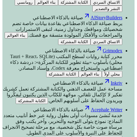
الاتساق السردي
الكتابة المشتركة
بناء العوالم
رومانسي
النشر والتصدير
AIStoryBuilders
صياغة بالذكاء الاصطناعي
يربط صياغة الذكاء الاصطناعي بقاعدة بيانات خاصة تضم
شخصياتك ومواقعك وجداول زمنية، لتبقى الاستمرارات
والمراجعات والأفكار المولودة متسقة مع قصتك.
بناء العوالم
الاتساق السردي
الكتابة المشتركة
Grimodex
صياغة بالذكاء الاصطناعي
محرر كتابة روايات لسطح المكتب (Tauri + React، SQLite
محلي) بأسلوب «بيئة تطوير للكتابة المركّزة»: دردشة ذكاء
اصطناعي، واستخراج معرفة Codex، وإسناد المصادر.
محلي أولاً
بناء العوالم
الكتابة المشتركة
Inkriv
صياغة بالذكاء الاصطناعي
مساحة عمل للعصف الذهني والكتابة المشتركة تعمل كشريك
تفكير لا كإكمال تلقائي، موجّهة للكتّاب الذين يكتبون ليفكّروا
ويريدون الحفاظ على أسلوبهم الخاص.
الكتابة المشتركة
Acephale Writer
صياغة بالذكاء الاصطناعي
خدمة تُنشئ مسودات أولى بطول رواية عبر خط أنابيب متعدد
النماذج: نموذج يتولى التوجيه والتحرير، وآخر يكتب وفق
مرساة صوت خاصة بكل شخصية، مع مرحلة تصحيح الانجراف
للحفاظ على النبرة والأسلوب على المدى الطويل.