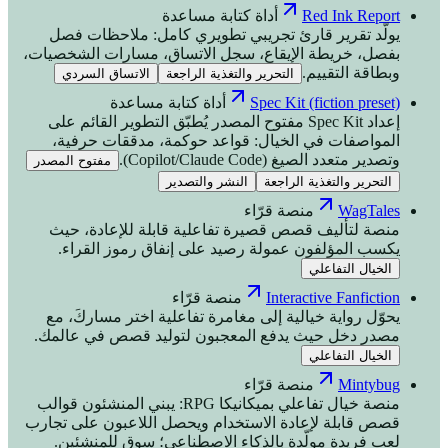
Red Ink Report
أداة كتابة مساعدة
يولّد تقرير قارئ تجريبي تطويري كامل: ملاحظات فصل
بفصل، خريطة الإيقاع، سجل الاتساق، مسارات الشخصيات،
وبطاقة التقييم.
التحرير والتغذية الراجعة
الاتساق السردي
Spec Kit (fiction preset)
أداة كتابة مساعدة
إعداد Spec Kit مفتوح المصدر يُطبّق التطوير القائم على
المواصفات في الخيال: قواعد حوكمة، مدققات حرفية،
وتصدير متعدد الصيغ (Copilot/Claude Code).
مفتوح المصدر
التحرير والتغذية الراجعة
النشر والتصدير
WagTales
منصة قرّاء
منصة لتأليف قصص قصيرة تفاعلية قابلة للإعادة، حيث
يكسب المؤلفون عمولة رصيد على إنفاق رموز القراء.
الخيال التفاعلي
Interactive Fanfiction
منصة قرّاء
يحوّل رواية خيالية إلى مغامرة تفاعلية اختر مساركَ، مع
مصدر دخل حيث يدفع المعجبون لتوليد قصص في عالمك.
الخيال التفاعلي
Mintybug
منصة قرّاء
منصة خيال تفاعلي بميكانيكا RPG: يبني المنشئون قوالب
قصص قابلة لإعادة الاستخدام ويحصل اللاعبون على تجارب
لعب فريدة مولّدة بالذكاء الاصطناعي؛ سوق للمنشئين.