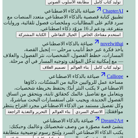
توليد كتاب كامل
مطابقة الأسلوب الصوتي
ChapterAI
صياغة بالذكاء الاصطناعي
تطبيق كتابة قصصية بالذكاء الاصطناعي متعدد المنصات مع
سرد قائم على المطالبات، وملخصات فصول تلقائية، وروايات
متفرعة، ودعم لـ 16 مزوّد ذكاء اصطناعي.
استخدم مفتاحك الخاص
الخيال التفاعلي
الكتابة المشتركة
novelwithai
صياغة بالذكاء الاصطناعي
يأخذ فكرة عبر خط أنابيب مرحلي — إنجيل القصة،
المسارات، خطط الفصول، الشخصيات، نثر الفصول، والغلاف
— مع إمكانية تدخّل المؤلف وتوجيه المسار في أي مرحلة.
توليد كتاب كامل
بناء العوالم
تصميم الغلاف
Calliope
صياغة بالذكاء الاصطناعي
مساحة عمل للروائيين خالية من المشتّتات، ذكاؤها
الاصطناعي لا يكتب النثر أبدًا: يحتفظ بخريطة شخصيات،
ويتعامل مع تفاصيل عالمك كحقائق ثابتة، ويتحقق من اتساق
الفصول الجديدة، ويجيب على استفسارات البحث مباشرةً،
وكل تفصيل مستمد من الذكاء الاصطناعي مجرد اقتراح ينتظر
موافقتك.
الاتساق السردي
بناء العوالم
التحرير والتغذية الراجعة
Dream2Art
صياغة بالذكاء الاصطناعي
ينشئ قصة مصوّرة من وصف شخصياتك وعالمك وحبكتك:
يكتب الذكاء الاصطناعي السرد ويُنتج رسوم توضيحية متطابقة