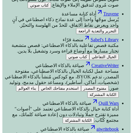
صوت مُروى لتدقيق الإملاء والإيقاع.
كتاب صوتي
Truvene
أداة كتابة مساعدة
يُرسل موجّهاً واحداً إلى عدة نماذج ذكاء اصطناعي في آنٍ
واحد ويعرض نقاط الاتفاق، للحدّ من الهلوسة والتحيّز.
التحرير والتغذية الراجعة
Sabel's Library
منصة قرّاء
مكتبة قصص تفاعلية بالذكاء الاصطناعي: قصص متشعبة
تختار مسارها مع أوضاع قراءة وسرد وتشغيل بلا يدين.
الخيال التفاعلي
كتاب صوتي
CreativeWriter
صياغة بالذكاء الاصطناعي
مساحة عمل لكتابة الخيال بالذكاء الاصطناعي، مفتوحة
المصدر، تدعم BYOK، مع كودكس مُنشأ بالذكاء الاصطناعي
(شخصيات، أماكن، أساطير)، ومساعد حقول مدمج، وتوليد
صور.
مفتوح المصدر
استخدم مفتاحك الخاص
بناء العوالم
الكتابة المشتركة
Quill Wars
صياغة بالذكاء الاصطناعي
أداة كتابة خيال بالذكاء الاصطناعي تعتمد على "أصوات"
مميزة تقترح جملًا وتبادلات دون إعادة صياغة كلماتك، مع
مجتمع كُتّاب.
الكتابة المشتركة
aiwritebook
صياغة بالذكاء الاصطناعي