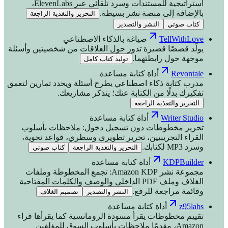
استراتيجية للمستندات وسرد تلقائي عبر ElevenLabs،
بالإضافة إلى منصة نشر بسيطة.
التحرير والتغذية الراجعة
كتاب صوتي
النشر والتصدير
TellWithLove
صياغة بالذكاء الاصطناعي
يولّد قصصًا قصيرة تدور حول العلاقات من شخصيتين وأسئلة
موجهة حول رابطتهما.
توليد كتاب كامل
Revontale
أداة كتابة مساعدة
مدرب كتابة ذكاء اصطناعي يطرح أسئلة ويحدد تمارين لتعمق
تفكيرك بدلًا من الكتابة عنك؛ يتذكر مشاريعك.
التحرير والتغذية الراجعة
Writer Studio
أداة كتابة مساعدة
تحرير مخطوطات دون تسجيل دخول: ملاحظات بأسلوب
القراء التجريبيين، تحرير تطويري وسطري، قواعد نحوية،
وسرد MP3 لكتابك.
التحرير والتغذية الراجعة
كتاب صوتي
KDPBuilder
أداة كتابة مساعدة
مجموعة نشر Amazon KDP: تجمع المخطوطة وملفات
الغلاف وملف PDF الداخلي والوصف والكلمات المفتاحية
وقائمة مراجعة للرفع.
النشر والتصدير
تصميم الغلاف
z95labs
أداة كتابة مساعدة
تقييم مخطوطات يقرأ مسودة الرومانسية كما يقرأها قراء
Amazon، مقدمًا ملاحظات بأسلوب السوق للمؤلفين