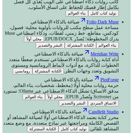
كاتب روايات ذكاء اصطناعي على الويب يُغذّي كل فصل
بكامل إطار قصتك للحفاظ على اتساق الأسلوب.
توليد كتاب كامل
بناء العوالم
Folio Dark Muse
صياغة بالذكاء الاصطناعي
مساحة عمل سطح مكتب للروايات بأولوية محلية: فصول،
كودكس، مقاطع، خط زمني، لقطات، وذكاء اصطناعي Muse
يدرك المخطوطة؛ يُصدّر EPUB/DOCX.
محلي أولاً
بناء العوالم
الكتابة المشتركة
النشر والتصدير
Meridian Write
صياغة بالذكاء الاصطناعي
أداة كتابة روايات بالذكاء الاصطناعي تستخدم ضغطًا متعدد
الخطوات للذاكرة، مع أدوات لأنماط الرومانسية ومستوى
التشويق وتعدد وجهات النظر.
الكتابة المشتركة
رومانسي
PlotForge
صياغة بالذكاء الاصطناعي
حزمة روايات محلية أولًا (مخطط، شخصيات، بناء العالم،
مدقق الاتساق) تشغّل الذكاء الاصطناعي عبر Ollama؛ تستورد
من Scrivener وتُصدّر EPUB.
محلي أولاً
بناء العوالم
الاتساق السردي
النشر والتصدير
Candlelit Studio
صياغة بالذكاء الاصطناعي
محرر كتابة يعتمد الذكاء الاصطناعي أولًا لصياغة المشاهد أو
القصص الكاملة ومراجعتها عبر نماذج متعددة، مع وضع متعدد
المشاهد تلقائي.
توليد كتاب كامل
الكتابة المشتركة