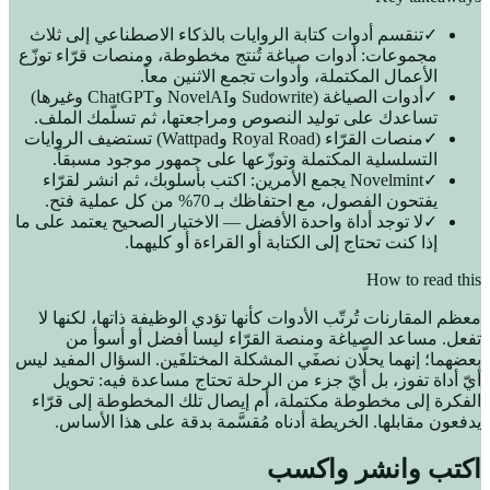
✓
تنقسم أدوات كتابة الروايات بالذكاء الاصطناعي إلى ثلاث
مجموعات: أدوات صياغة تُنتج مخطوطة، ومنصات قرّاء توزّع
الأعمال المكتملة، وأدوات تجمع الاثنين معاً.
✓
أدوات الصياغة (Sudowrite وNovelAI وChatGPT وغيرها)
تساعدك على توليد النصوص ومراجعتها، ثم تسلّمك الملف.
✓
منصات القرّاء (Royal Road وWattpad) تستضيف الروايات
التسلسلية المكتملة وتوزّعها على جمهور موجود مسبقاً.
✓
Novelmint يجمع الأمرين: اكتب بأسلوبك، ثم انشر لقرّاء
يفتحون الفصول، مع احتفاظك بـ 70% من كل عملية فتح.
✓
لا توجد أداة واحدة الأفضل — الاختيار الصحيح يعتمد على ما
إذا كنت تحتاج إلى الكتابة أو القراءة أو كليهما.
How to read this
معظم المقارنات تُرتّب الأدوات كأنها تؤدي الوظيفة ذاتها، لكنها لا
تفعل. مساعد الصياغة ومنصة القرّاء ليسا أفضل أو أسوأ من
بعضهما؛ إنهما يحلّان نصفَي المشكلة المختلفَين. السؤال المفيد ليس
أيّ أداة تفوز، بل أيّ جزء من الرحلة تحتاج مساعدة فيه: تحويل
الفكرة إلى مخطوطة مكتملة، أم إيصال تلك المخطوطة إلى قرّاء
يدفعون مقابلها. الخريطة أدناه مُقسَّمة بدقة على هذا الأساس.
اكتب وانشر واكسب