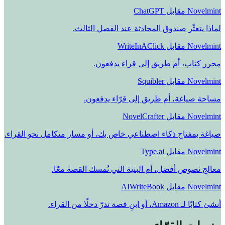
Novelmint مقابل ChatGPT
لماذا يتعثّر صندوق المحادثة عند الفصل الثالث.
Novelmint مقابل WriteInAClick
محرر كتاب، أم طريق إلى قراء يدفعون.
Novelmint مقابل Squibler
مساحة صياغة، أم طريق إلى قرّاء يدفعون.
Novelmint مقابل NovelCrafter
صياغة بمفتاح ذكاء اصطناعي خاص بك، أو مسار متكامل نحو القراء.
Novelmint مقابل Type.ai
معالج نصوص أفضل، أم البنية التي تُمسك القصة معًا.
Novelmint مقابل AIWriteBook
أنشئ كتابًا لـ Amazon، أو ابنِ قصة تدرّ دخلًا من القراء.