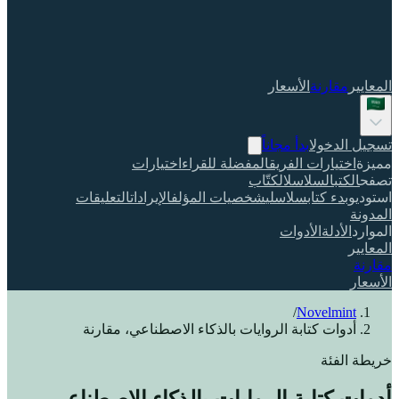
المعايير
مقارنة
الأسعار
تسجيل الدخول
ابدأ مجاناً
مميزة
اختيارات الفريق
المفضلة للقراء
اختيارات
تصفح
الكتب
السلاسل
الكتّاب
استوديو
بدء كتاب
سلاسلي
شخصيات المؤلف
الإيرادات
التعليقات
المدونة
الموارد
الأدلة
الأدوات
المعايير
مقارنة
الأسعار
/
Novelmint
أدوات كتابة الروايات بالذكاء الاصطناعي، مقارنة
خريطة الفئة
أدوات كتابة الروايات بالذكاء الاصطناعي،