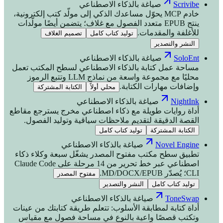
Scrivibe
صياغة بالذكاء الاصطناعي
خادم MCP يحوّل مساعدك الذكي إلى مولّد كتب إلكترونية،
ينتج EPUB متعدد الفصول مع غلاف؛ يتضمن أيضًا مولّدات
للأغلفة والمقدمات.
توليد كتاب كامل
تصميم الغلاف
النشر والتصدير
SoloEnt
صياغة بالذكاء الاصطناعي
مساحة عمل كتابة بالذكاء الاصطناعي لسطح المكتب تعمل
محليًا مع مجموعة واسعة من نماذج LLM وتتبع الرموز
وإضافات مهارات الكتابة.
محلي أولاً
الكتابة المشتركة
NightInk
صياغة بالذكاء الاصطناعي
أداة روايات طويلة مع ذكاء اصطناعي مخرج يسترجع مقاطع
القصة الدقيقة لتقديم ملاحظات سياقية وتوليد الفصول.
الكتابة المشتركة
توليد كتاب كامل
Novel Engine
صياغة بالذكاء الاصطناعي
تطبيق سطح مكتب مفتوح المصدر يشغّل سبعة وكلاء ذكاء
اصطناعي عبر خط تحرير من 14 مرحلة على Claude Code
CLI؛ يُصدّر MD/DOCX/EPUB.
مفتوح المصدر
توليد كتاب كامل
النشر والتصدير
ToneSwap
صياغة بالذكاء الاصطناعي
أداة كتابة لمطابقة الأسلوب: تتعلم طريقة كتابتك من عينات
وتكتب قصصًا واعية بالنوع في مساحة فصول مع مقياس