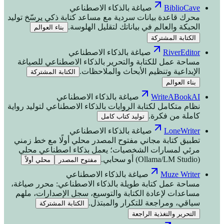
BiblioCave
صياغة بالذكاء الاصطناعي
محرك قاعدة بيانات سردية مع مساعد كتابة ذكي يرسّخ توليد
الحبكة والعالم في بياناتك لتقليل الهلوسة.
بناء العوالم
الكتابة المشتركة
RiverEditor
صياغة بالذكاء الاصطناعي
مساحة عمل للكتابة والتحرير بالذكاء الاصطناعي للصياغة
الإبداعية وتنظيم الأبحاث والملاحظات.
الكتابة المشتركة
بناء العوالم
WriteABookAI
صياغة بالذكاء الاصطناعي
نظام متكامل لكتابة الروايات بالذكاء الاصطناعي لتوليد رواية
كاملة من فكرة.
توليد كتاب كامل
LoneWriter
صياغة بالذكاء الاصطناعي
تطبيق كتابة مجاني مفتوح المصدر محلي أولًا مع خط زمني
مرئي لمسارات الشخصيات؛ يعمل بذكاء اصطناعي محلي
(Ollama/LM Studio) أو سحابي.
مفتوح المصدر
محلي أولاً
Muze Writer
صياغة بالذكاء الاصطناعي
مساحة عمل كتابة طويلة بالذكاء الاصطناعي: محرر صياغة،
مساعدات لإعادة الكتابة والتوسيع، سجل الإصدارات، ملهم
سياقي، ومراجعة للتكرار والمبتذل.
الكتابة المشتركة
التحرير والتغذية الراجعة