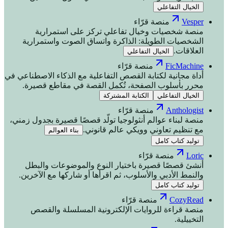
الخيال التفاعلي
Vesper
منصة قرّاء
منصة شخصيات وخيال تفاعلي تركز على استمرارية
الشخصيات الطويلة: الذاكرة واتساق الصوت واستمرارية
العلاقات.
الخيال التفاعلي
FicMachine
منصة قرّاء
أداة مجانية لكتابة القصص التفاعلية مع الذكاء الاصطناعي في
محرر بأسلوب الصفحة، تُكمل القصة في مقاطع قصيرة.
الخيال التفاعلي
الكتابة المشتركة
Anthologist
منصة قرّاء
منصة لبناء عوالم أنثولوجيا تولّد قصصًا قصيرة بجدول زمني،
مع تنظيم تعاوني وويكي عالم قانوني.
بناء العوالم
توليد كتاب كامل
Loric
منصة قرّاء
أنشئ قصصًا قصيرة باختيار النوع والموضوعات والبطل
والنمط الأدبي والأسلوب، ثم اقرأها أو شاركها مع الآخرين.
توليد كتاب كامل
CozyRead
منصة قرّاء
منصة قراءة للروايات الإلكترونية المسلسلة والقصص
التخييلية.