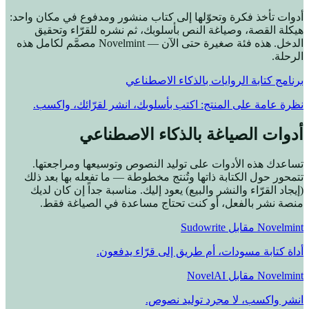
أدوات تأخذ فكرة وتحوّلها إلى كتاب منشور ومدفوع في مكان واحد:
هيكلة القصة، وصياغة النص بأسلوبك، ثم نشره للقرّاء وتحقيق
الدخل. هذه فئة صغيرة حتى الآن — Novelmint مصمَّم لكامل هذه
الرحلة.
برنامج كتابة الروايات بالذكاء الاصطناعي
نظرة عامة على المنتج: اكتب بأسلوبك، انشر لقرّائك، واكسب.
أدوات الصياغة بالذكاء الاصطناعي
تساعدك هذه الأدوات على توليد النصوص وتوسيعها ومراجعتها.
تتمحور حول الكتابة ذاتها وتُنتج مخطوطة — ما تفعله بها بعد ذلك
(إيجاد القرّاء والنشر والبيع) يعود إليك. مناسبة جداً إن كان لديك
منصة نشر بالفعل، أو كنت تحتاج مساعدة في الصياغة فقط.
Novelmint مقابل Sudowrite
أداة كتابة مسودات، أم طريق إلى قرّاء يدفعون.
Novelmint مقابل NovelAI
انشر واكسب، لا مجرد توليد نصوص.