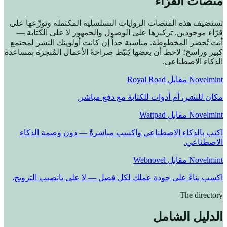
منصات القرّاء
تستضيف هذه المنصات الروايات التسلسلية المكتملة وتوزّعها على
قرّاء موجودين. تركيزها على الوصول والجمهور لا على الكتابة —
أنت تُحضر المخطوطة. مناسبة جداً إن كانت أولويتك النشر لمجتمع
كبير وراسخ؛ لاحظ أن بعضها يُثبّط صراحةً الأعمال المُنجزة بمساعدة
الذكاء الاصطناعي.
Novelmint مقابل Royal Road
مكان للنشر، أم أدوات للكتابة مع دفع مباشر.
Novelmint مقابل Wattpad
اكتب بالذكاء الاصطناعي واكسب مباشرةً — دون وصمة الذكاء
الاصطناعي.
Novelmint مقابل Webnovel
اكسب بناءً على جودة عملك لكل فصل — لا على يانصيب الترويج.
The directory
الدليل الشامل