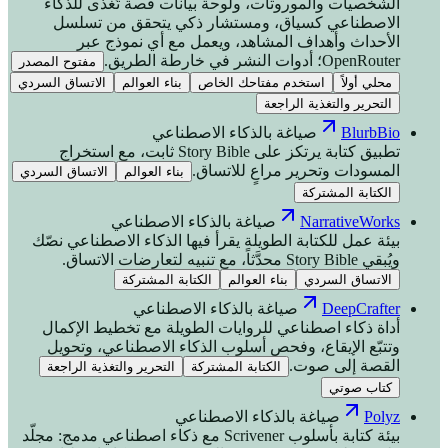
الشخصيات والموروثات، ولوحة بيانات قصة تُغذَّى للذكاء
الاصطناعي كسياق، ومستشار ذكي يتحقق من تسلسل
الأحداث وأهداف المشاهد، ويعمل مع أي نموذج عبر
OpenRouter؛ أدوات النشر في خارطة الطريق.
مفتوح المصدر
محلي أولاً
استخدم مفتاحك الخاص
بناء العوالم
الاتساق السردي
التحرير والتغذية الراجعة
BlurbBio
صياغة بالذكاء الاصطناعي
تطبيق كتابة يرتكز على Story Bible ثابت، مع استخراج
المسودات وتحرير مراعٍ للاتساق.
بناء العوالم
الاتساق السردي
الكتابة المشتركة
NarrativeWorks
صياغة بالذكاء الاصطناعي
بيئة عمل للكتابة الطويلة يقرأ فيها الذكاء الاصطناعي نصّك
ويُبقي Story Bible محدَّثاً، مع تنبيه لتعارضات الاتساق.
الاتساق السردي
بناء العوالم
الكتابة المشتركة
DeepCrafter
صياغة بالذكاء الاصطناعي
أداة ذكاء اصطناعي للروايات الطويلة مع تخطيط الإكمال
وتتبّع الإيقاع، وفحص أسلوب الذكاء الاصطناعي، وتحويل
القصة إلى صوت.
الكتابة المشتركة
التحرير والتغذية الراجعة
كتاب صوتي
Polyz
صياغة بالذكاء الاصطناعي
بيئة كتابة بأسلوب Scrivener مع ذكاء اصطناعي مدمج: مجلّد