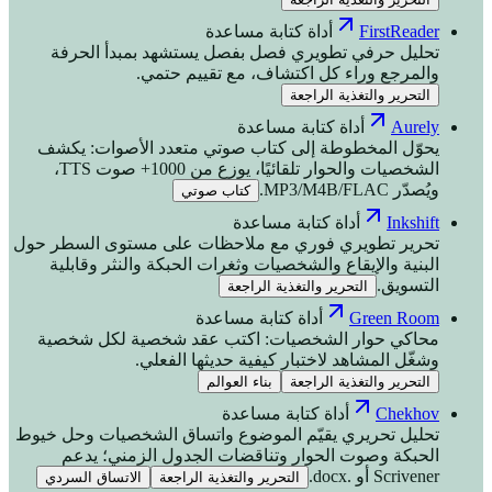
FirstReader
أداة كتابة مساعدة
تحليل حرفي تطويري فصل بفصل يستشهد بمبدأ الحرفة
والمرجع وراء كل اكتشاف، مع تقييم حتمي.
التحرير والتغذية الراجعة
Aurely
أداة كتابة مساعدة
يحوّل المخطوطة إلى كتاب صوتي متعدد الأصوات: يكشف
الشخصيات والحوار تلقائيًا، يوزع من 1000+ صوت TTS،
ويُصدّر MP3/M4B/FLAC.
كتاب صوتي
Inkshift
أداة كتابة مساعدة
تحرير تطويري فوري مع ملاحظات على مستوى السطر حول
البنية والإيقاع والشخصيات وثغرات الحبكة والنثر وقابلية
التسويق.
التحرير والتغذية الراجعة
Green Room
أداة كتابة مساعدة
محاكي حوار الشخصيات: اكتب عقد شخصية لكل شخصية
وشغّل المشاهد لاختبار كيفية حديثها الفعلي.
التحرير والتغذية الراجعة
بناء العوالم
Chekhov
أداة كتابة مساعدة
تحليل تحريري يقيّم الموضوع واتساق الشخصيات وحل خيوط
الحبكة وصوت الحوار وتناقضات الجدول الزمني؛ يدعم
Scrivener أو .docx.
التحرير والتغذية الراجعة
الاتساق السردي