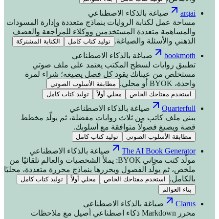
arqai
صياغة بالذكاء الاصطناعي
مساحة عمل لكتابة الروايات بنماذج متعددة وإدارة المسودات
والمساهمة متعددة المستخدمين ووكلاء للمراجعة والعصف
الذهني والأسئلة والصياغة.
توليد كتاب كامل
الكتابة المشتركة
bookmoth
صياغة بالذكاء الاصطناعي
تطبيق روايات لسطح المكتب يعتمد على ملف صوتي
مستخلص من عيناتك يقود كل فصل يصيغه؛ شراء لمرة
واحدة، BYOK أو محلي.
مطابقة الأسلوب الصوتي
استخدم مفتاحك الخاص
محلي أولاً
توليد كتاب كامل
Quarterfull
صياغة بالذكاء الاصطناعي
يبني ملف كاتب من ثلاث روايات مفضلة، ثم يولّد مخطط
قصة ويصيغ فصولًا متوافقة مع أسلوبك.
مطابقة الأسلوب الصوتي
توليد كتاب كامل
The AI Book Generator
صياغة بالذكاء الاصطناعي
مولّد كتب مجاني BYOK: يملأ الشخصيات والعالم تلقائيًا من
ملخص، ثم يولّد الفصول ويحررها بنماذج محررة متعددة، محليًا
بالكامل.
استخدم مفتاحك الخاص
محلي أولاً
توليد كتاب كامل
بناء العوالم
Clarus
صياغة بالذكاء الاصطناعي
محرر Markdown ذكاء اصطناعي أصيل مع ملاحظات