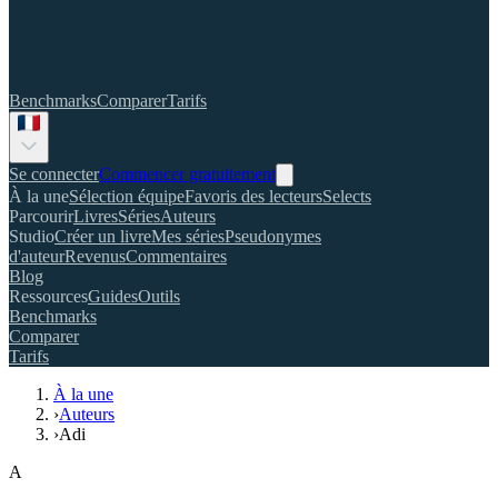
Benchmarks
Comparer
Tarifs
Se connecter
Commencer gratuitement
À la une
Sélection équipe
Favoris des lecteurs
Selects
Parcourir
Livres
Séries
Auteurs
Studio
Créer un livre
Mes séries
Pseudonymes
d'auteur
Revenus
Commentaires
Blog
Ressources
Guides
Outils
Benchmarks
Comparer
Tarifs
À la une
›
Auteurs
›
Adi
A