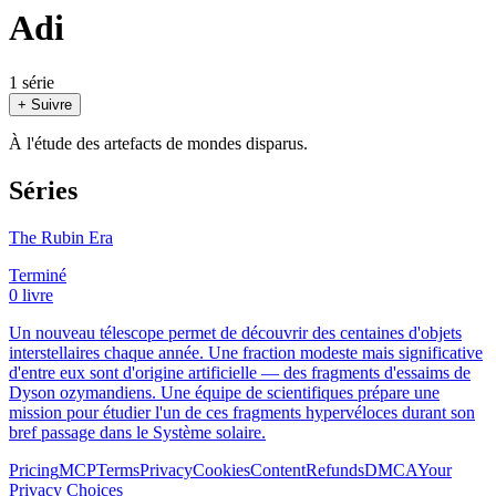
Adi
1 série
+ Suivre
À l'étude des artefacts de mondes disparus.
Séries
The Rubin Era
Terminé
0 livre
Un nouveau télescope permet de découvrir des centaines d'objets
interstellaires chaque année. Une fraction modeste mais significative
d'entre eux sont d'origine artificielle — des fragments d'essaims de
Dyson ozymandiens. Une équipe de scientifiques prépare une
mission pour étudier l'un de ces fragments hypervéloces durant son
bref passage dans le Système solaire.
Pricing
MCP
Terms
Privacy
Cookies
Content
Refunds
DMCA
Your
Privacy Choices