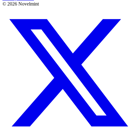
©
2026
Novelmint