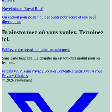
lecteurs.
Novelmint vs Royal Road
Un endroit pour poster, ou des outils pour écrire et être payé
directement.
Brainstormez où vous voulez. Terminez
ici.
Publiez votre premier chapitre gratuitement
Sans carte bancaire. Le chapitre un est toujours gratuit pour les
lecteurs.
Pricing
MCP
Terms
Privacy
Cookies
Content
Refunds
DMCA
Your
Privacy Choices
©
2026
Novelmint