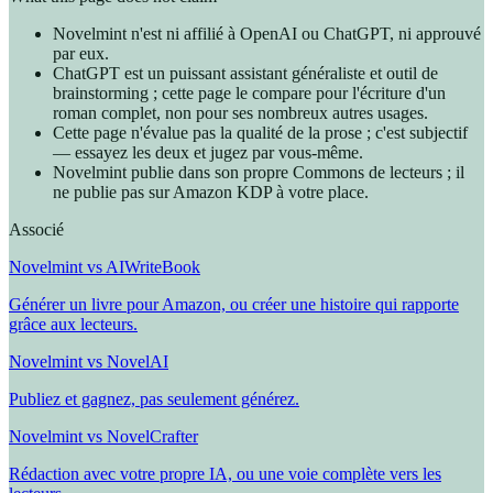
Novelmint n'est ni affilié à OpenAI ou ChatGPT, ni approuvé
par eux.
ChatGPT est un puissant assistant généraliste et outil de
brainstorming ; cette page le compare pour l'écriture d'un
roman complet, non pour ses nombreux autres usages.
Cette page n'évalue pas la qualité de la prose ; c'est subjectif
— essayez les deux et jugez par vous-même.
Novelmint publie dans son propre Commons de lecteurs ; il
ne publie pas sur Amazon KDP à votre place.
Associé
Novelmint vs AIWriteBook
Générer un livre pour Amazon, ou créer une histoire qui rapporte
grâce aux lecteurs.
Novelmint vs NovelAI
Publiez et gagnez, pas seulement générez.
Novelmint vs NovelCrafter
Rédaction avec votre propre IA, ou une voie complète vers les