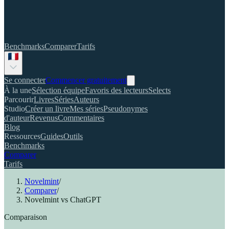
Benchmarks
Comparer
Tarifs
Se connecter
Commencer gratuitement
À la une
Sélection équipe
Favoris des lecteurs
Selects
Parcourir
Livres
Séries
Auteurs
Studio
Créer un livre
Mes séries
Pseudonymes
d'auteur
Revenus
Commentaires
Blog
Ressources
Guides
Outils
Benchmarks
Comparer
Tarifs
Novelmint
/
Comparer
/
Novelmint vs ChatGPT
Comparaison