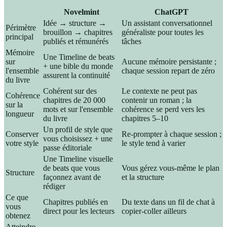
Novelmint
ChatGPT
Idée → structure →
Un assistant conversationnel
Périmètre
brouillon → chapitres
généraliste pour toutes les
principal
publiés et rémunérés
tâches
Mémoire
Une Timeline de beats
sur
Aucune mémoire persistante ;
+ une bible du monde
l'ensemble
chaque session repart de zéro
assurent la continuité
du livre
Cohérent sur des
Le contexte ne peut pas
Cohérence
chapitres de 20 000
contenir un roman ; la
sur la
mots et sur l'ensemble
cohérence se perd vers les
longueur
du livre
chapitres 5–10
Un profil de style que
Conserver
Re-prompter à chaque session ;
vous choisissez + une
votre style
le style tend à varier
passe éditoriale
Une Timeline visuelle
de beats que vous
Vous gérez vous-même le plan
Structure
façonnez avant de
et la structure
rédiger
Ce que
Chapitres publiés en
Du texte dans un fil de chat à
vous
direct pour les lecteurs
copier-coller ailleurs
obtenez
Atteindre