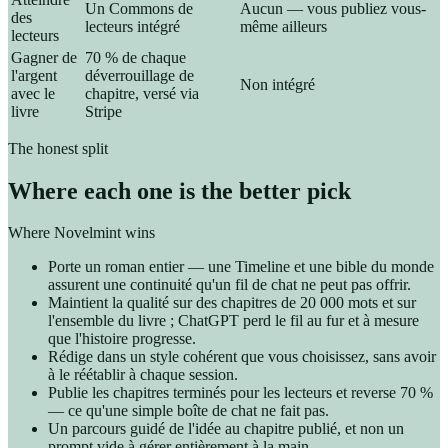
Un Commons de
Aucun — vous publiez vous-
des
lecteurs intégré
même ailleurs
lecteurs
Gagner de
70 % de chaque
l'argent
déverrouillage de
Non intégré
avec le
chapitre, versé via
livre
Stripe
The honest split
Where each one is the better pick
Where Novelmint wins
Porte un roman entier — une Timeline et une bible du monde
assurent une continuité qu'un fil de chat ne peut pas offrir.
Maintient la qualité sur des chapitres de 20 000 mots et sur
l'ensemble du livre ; ChatGPT perd le fil au fur et à mesure
que l'histoire progresse.
Rédige dans un style cohérent que vous choisissez, sans avoir
à le réétablir à chaque session.
Publie les chapitres terminés pour les lecteurs et reverse 70 %
— ce qu'une simple boîte de chat ne fait pas.
Un parcours guidé de l'idée au chapitre publié, et non un
prompt vide à gérer entièrement à la main.