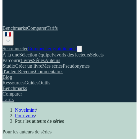
Benchmarks
Comparer
Tarifs
Se connecter
Commencer gratuitement
À la une
Sélection équipe
Favoris des lecteurs
Selects
Parcourir
Livres
Séries
Auteurs
Studio
Créer un livre
Mes séries
Pseudonymes
d'auteur
Revenus
Commentaires
Blog
Ressources
Guides
Outils
Benchmarks
Comparer
Tarifs
Novelmint
/
Pour vous
/
Pour les auteurs de séries
Pour les auteurs de séries