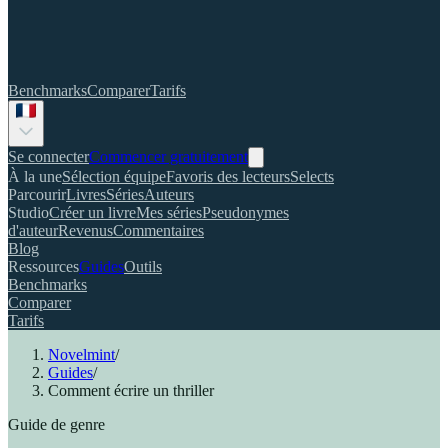
Benchmarks
Comparer
Tarifs
Se connecter
Commencer gratuitement
À la une
Sélection équipe
Favoris des lecteurs
Selects
Parcourir
Livres
Séries
Auteurs
Studio
Créer un livre
Mes séries
Pseudonymes
d'auteur
Revenus
Commentaires
Blog
Ressources
Guides
Outils
Benchmarks
Comparer
Tarifs
Novelmint
/
Guides
/
Comment écrire un thriller
Guide de genre