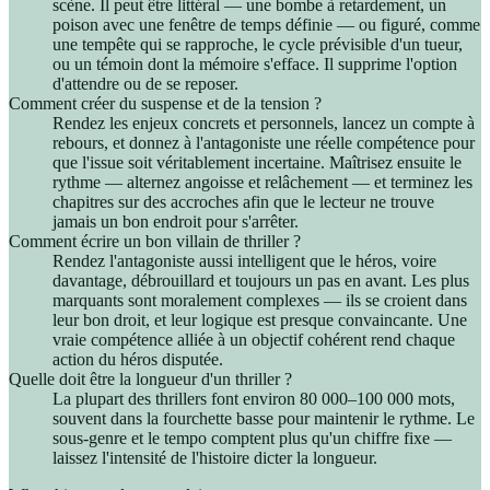
scène. Il peut être littéral — une bombe à retardement, un
poison avec une fenêtre de temps définie — ou figuré, comme
une tempête qui se rapproche, le cycle prévisible d'un tueur,
ou un témoin dont la mémoire s'efface. Il supprime l'option
d'attendre ou de se reposer.
Comment créer du suspense et de la tension ?
Rendez les enjeux concrets et personnels, lancez un compte à
rebours, et donnez à l'antagoniste une réelle compétence pour
que l'issue soit véritablement incertaine. Maîtrisez ensuite le
rythme — alternez angoisse et relâchement — et terminez les
chapitres sur des accroches afin que le lecteur ne trouve
jamais un bon endroit pour s'arrêter.
Comment écrire un bon villain de thriller ?
Rendez l'antagoniste aussi intelligent que le héros, voire
davantage, débrouillard et toujours un pas en avant. Les plus
marquants sont moralement complexes — ils se croient dans
leur bon droit, et leur logique est presque convaincante. Une
vraie compétence alliée à un objectif cohérent rend chaque
action du héros disputée.
Quelle doit être la longueur d'un thriller ?
La plupart des thrillers font environ 80 000–100 000 mots,
souvent dans la fourchette basse pour maintenir le rythme. Le
sous-genre et le tempo comptent plus qu'un chiffre fixe —
laissez l'intensité de l'histoire dicter la longueur.