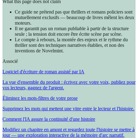
What this page does not claim
Ce guide ne prétend pas que thrillers et romans policiers sont
mutuellement exclusifs — beaucoup de livres mêlent les deux
moteurs.
Il ne garantit pas un roman publiable à partir de la structure
seule ; la tension doit encore être écrite scène par scène.
Le compte à rebours, la montée des enjeux et le rythme du
thriller sont des techniques narratives établies, et non des
inventions de Novelmint.
Associé
Logiciel d'écriture de roman assisté par IA
La vue d'ensemble du produit : écrivez avec votre voix, publiez pour
vos lecteurs, gagnez de l'argent.
Éliminez les mots-filtres de votre prose
Supprimez les mots qui mettent une vitre entre le lecteur et l'histoire.
Comment l'IA assure la continuité d'une histoire
Modifiez un chapitre en amont et regardez toute l'histoire se mettre à
jour — une exploration interactive de la mémoire d'arc narratif.