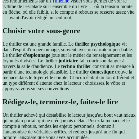
ces retournements sur un
Timeline
visuel vous permet de voir le
rythme de l'escalade sur l'ensemble du livre — où la tension monte
en flèche, où elle faiblit, si le compte à rebours se resserre assez vite
— avant d'avoir rédigé un seul mot.
Choisir votre sous-genre
Le thriller est une grande famille. Le
thriller psychologique
vit
dans l'esprit d'un personnage, souvent avec un narrateur peu fiable.
Le thriller
d'espionnage
joue sur le métier du renseignement et les
loyautés divisées. Le thriller
judiciaire
fait courir son danger à
travers la salle d'audience. Le
techno-thriller
construit sa menace à
partir d'une technologie plausible. Le thriller
domestique
trouve la
menace dans le foyer et le couple. Chacun établit un ton différent et
un type différent d'attente chez le lecteur ; choisissez le vôtre et
appuyez-vous sur ses conventions.
Rédigez-le, terminez-le, faites-le lire
Un thriller achevé qui déstabilise le lecteur jusqu'au bout vaut mieux
qu'un plan parfait qui ne crée jamais d'élan. Posez la menace et le
compte à rebours, rendez les enjeux personnels, donnez à
l'antagoniste de véritables griffes, et rédigez jusqu'à une fin qui
honore l'angoisse que vous avez accumulée.