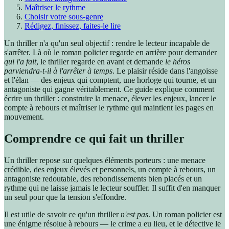
Maîtriser le rythme
Choisir votre sous-genre
Rédigez, finissez, faites-le lire
Un thriller n'a qu'un seul objectif : rendre le lecteur incapable de
s'arrêter. Là où le roman policier regarde en arrière pour demander
qui l'a fait
, le thriller regarde en avant et demande
le héros
parviendra-t-il à l'arrêter à temps
. Le plaisir réside dans l'angoisse
et l'élan — des enjeux qui comptent, une horloge qui tourne, et un
antagoniste qui gagne véritablement. Ce guide explique comment
écrire un thriller : construire la menace, élever les enjeux, lancer le
compte à rebours et maîtriser le rythme qui maintient les pages en
mouvement.
Comprendre ce qui fait un thriller
Un thriller repose sur quelques éléments porteurs : une menace
crédible, des enjeux élevés et personnels, un compte à rebours, un
antagoniste redoutable, des rebondissements bien placés et un
rythme qui ne laisse jamais le lecteur souffler. Il suffit d'en manquer
un seul pour que la tension s'effondre.
Il est utile de savoir ce qu'un thriller
n'est pas
. Un roman policier est
une énigme résolue à rebours — le crime a eu lieu, et le détective le