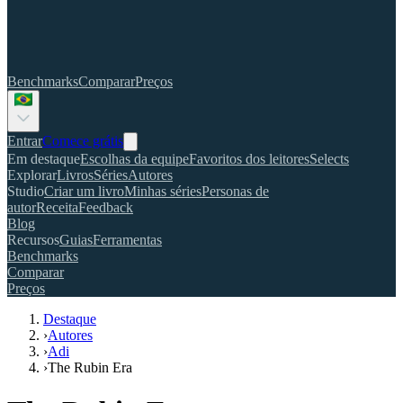
Benchmarks
Comparar
Preços
Entrar
Comece grátis
Em destaque
Escolhas da equipe
Favoritos dos leitores
Selects
Explorar
Livros
Séries
Autores
Studio
Criar um livro
Minhas séries
Personas de
autor
Receita
Feedback
Blog
Recursos
Guias
Ferramentas
Benchmarks
Comparar
Preços
Destaque
›
Autores
›
Adi
›
The Rubin Era