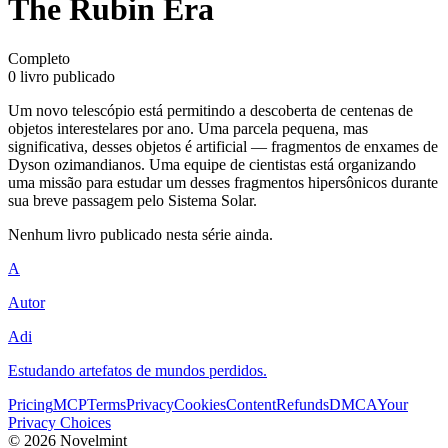
The Rubin Era
Completo
0 livro publicado
Um novo telescópio está permitindo a descoberta de centenas de
objetos interestelares por ano. Uma parcela pequena, mas
significativa, desses objetos é artificial — fragmentos de enxames de
Dyson ozimandianos. Uma equipe de cientistas está organizando
uma missão para estudar um desses fragmentos hipersônicos durante
sua breve passagem pelo Sistema Solar.
Nenhum livro publicado nesta série ainda.
A
Autor
Adi
Estudando artefatos de mundos perdidos.
Pricing
MCP
Terms
Privacy
Cookies
Content
Refunds
DMCA
Your
Privacy Choices
©
2026
Novelmint