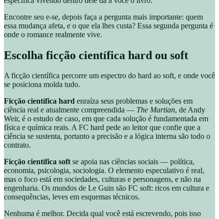
específica vivendo dentro dele dá a você o livro.
Encontre seu e-se, depois faça a pergunta mais importante: quem
essa mudança afeta, e o que ela lhes custa? Essa segunda pergunta é
onde o romance realmente vive.
Escolha ficção científica hard ou soft
A ficção científica percorre um espectro do hard ao soft, e onde você
se posiciona molda tudo.
Ficção científica hard
enraíza seus problemas e soluções em
ciência real e atualmente compreendida —
The Martian
, de Andy
Weir, é o estudo de caso, em que cada solução é fundamentada em
física e química reais. A FC hard pede ao leitor que confie que a
ciência se sustenta, portanto a precisão e a lógica interna são todo o
contrato.
Ficção científica soft
se apoia nas ciências sociais — política,
economia, psicologia, sociologia. O elemento especulativo é real,
mas o foco está em sociedades, culturas e personagens, e não na
engenharia. Os mundos de Le Guin são FC soft: ricos em cultura e
consequências, leves em esquemas técnicos.
Nenhuma é melhor. Decida qual você está escrevendo, pois isso