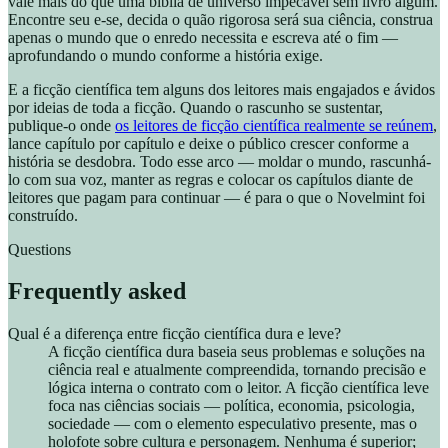
vale mais do que uma bíblia de universo impecável sem livro algum.
Encontre seu e-se, decida o quão rigorosa será sua ciência, construa
apenas o mundo que o enredo necessita e escreva até o fim —
aprofundando o mundo conforme a história exige.
E a ficção científica tem alguns dos leitores mais engajados e ávidos
por ideias de toda a ficção. Quando o rascunho se sustentar,
publique-o onde
os leitores de ficção científica realmente se reúnem
,
lance capítulo por capítulo e deixe o público crescer conforme a
história se desdobra. Todo esse arco — moldar o mundo, rascunhá-
lo com sua voz, manter as regras e colocar os capítulos diante de
leitores que pagam para continuar — é para o que o Novelmint foi
construído.
Questions
Frequently asked
Qual é a diferença entre ficção científica dura e leve?
A ficção científica dura baseia seus problemas e soluções na
ciência real e atualmente compreendida, tornando precisão e
lógica interna o contrato com o leitor. A ficção científica leve
foca nas ciências sociais — política, economia, psicologia,
sociedade — com o elemento especulativo presente, mas o
holofote sobre cultura e personagem. Nenhuma é superior;