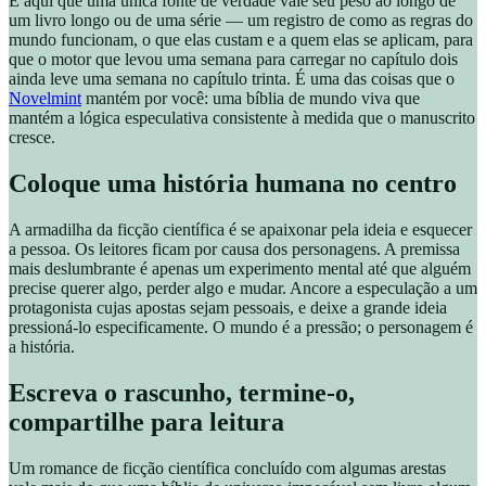
É aqui que uma única fonte de verdade vale seu peso ao longo de
um livro longo ou de uma série — um registro de como as regras do
mundo funcionam, o que elas custam e a quem elas se aplicam, para
que o motor que levou uma semana para carregar no capítulo dois
ainda leve uma semana no capítulo trinta. É uma das coisas que o
Novelmint
mantém por você: uma bíblia de mundo viva que
mantém a lógica especulativa consistente à medida que o manuscrito
cresce.
Coloque uma história humana no centro
A armadilha da ficção científica é se apaixonar pela ideia e esquecer
a pessoa. Os leitores ficam por causa dos personagens. A premissa
mais deslumbrante é apenas um experimento mental até que alguém
precise querer algo, perder algo e mudar. Ancore a especulação a um
protagonista cujas apostas sejam pessoais, e deixe a grande ideia
pressioná-lo especificamente. O mundo é a pressão; o personagem é
a história.
Escreva o rascunho, termine-o,
compartilhe para leitura
Um romance de ficção científica concluído com algumas arestas