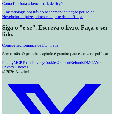
Como funciona o benchmark de ficção
A metodologia por trás do benchmark de ficção por IA da
Novelmint — juízes, eixos e o ajuste de confiança.
Siga o "e se". Escreva o livro. Faça-o ser
lido.
Comece seu romance de FC, grátis
Sem cartão. O primeiro capítulo é gratuito para escrever e publicar.
Pricing
MCP
Terms
Privacy
Cookies
Content
Refunds
DMCA
Your
Privacy Choices
©
2026
Novelmint