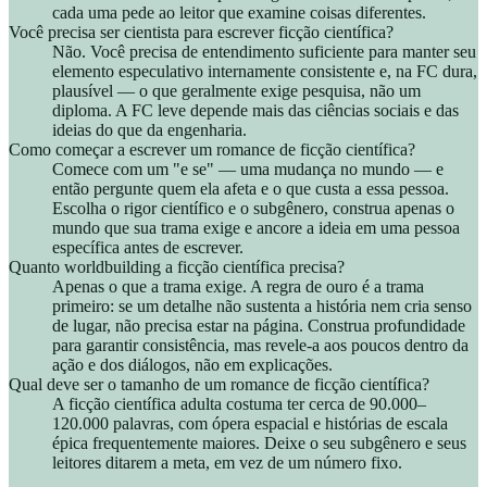
cada uma pede ao leitor que examine coisas diferentes.
Você precisa ser cientista para escrever ficção científica?
Não. Você precisa de entendimento suficiente para manter seu
elemento especulativo internamente consistente e, na FC dura,
plausível — o que geralmente exige pesquisa, não um
diploma. A FC leve depende mais das ciências sociais e das
ideias do que da engenharia.
Como começar a escrever um romance de ficção científica?
Comece com um "e se" — uma mudança no mundo — e
então pergunte quem ela afeta e o que custa a essa pessoa.
Escolha o rigor científico e o subgênero, construa apenas o
mundo que sua trama exige e ancore a ideia em uma pessoa
específica antes de escrever.
Quanto worldbuilding a ficção científica precisa?
Apenas o que a trama exige. A regra de ouro é a trama
primeiro: se um detalhe não sustenta a história nem cria senso
de lugar, não precisa estar na página. Construa profundidade
para garantir consistência, mas revele-a aos poucos dentro da
ação e dos diálogos, não em explicações.
Qual deve ser o tamanho de um romance de ficção científica?
A ficção científica adulta costuma ter cerca de 90.000–
120.000 palavras, com ópera espacial e histórias de escala
épica frequentemente maiores. Deixe o seu subgênero e seus
leitores ditarem a meta, em vez de um número fixo.