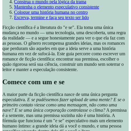
Construa o mundo pela lógica da trama
Mantenha o elemento especulativo consistente
Coloque uma história humana no centro
Escreva, termine e faça seu texto ser lido
Ficção científica é a literatura do "e se". Ela toma uma única
mudança no mundo — uma tecnologia, uma descoberta, uma regra
da realidade — e a segue honestamente para ver o que ela faz com
as pessoas. O gênero recompensa grandes ideias, mas os romances
que perduram são aqueles em que a ideia serve a uma história
humana em vez de sufocá-la. Este guia percorre como escrever um
romance de ficção científica: encontrar sua premissa, escolher o
quão rigorosa será sua ciência, construir um mundo sem soterrar o
leitor e manter a especulação consistente.
Comece com um e se
A maior parte da ficção científica nasce de uma única pergunta
especulativa.
E se pudéssemos fazer upload de uma mente? E se o
primeiro contato viesse como uma mensagem, não como uma
nave? E se uma única corporação controlasse o clima?
A premissa
é a semente, mas uma premissa sozinha não é uma história. A
fórmula que funciona é um "e se" especulativo mais um elemento
humano íntimo: a grande ideia dá a você o mundo, e uma pessoa