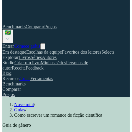
Benchmarks
Comparar
Preços
Entrar
Comece grátis
Em destaque
Escolhas da equipe
Favoritos dos leitores
Selects
Explorar
Livros
Séries
Autores
Studio
Criar um livro
Minhas séries
Personas de
autor
Receita
Feedback
Blog
Recursos
Guias
Ferramentas
Benchmarks
Comparar
Preços
Novelmint
/
Guias
/
Como escrever um romance de ficção científica
Guia de gênero