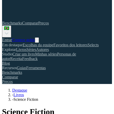
Benchmarks
Comparar
Preços
Entrar
Comece grátis
Em destaque
Escolhas da equipe
Favoritos dos leitores
Selects
Explorar
Livros
Séries
Autores
Studio
Criar um livro
Minhas séries
Personas de
autor
Receita
Feedback
Blog
Recursos
Guias
Ferramentas
Benchmarks
Comparar
Preços
Destaque
›
Livros
›
Science Fiction
Science Fiction