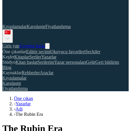
Kıyaslamalar
Karşılaştır
Fiyatlandırma
Giriş yap
Ücretsiz başla
Öne çıkanlar
Editör seçimi
Okuyucu favorileri
Seçkiler
Keşfet
Kitaplar
Seriler
Yazarlar
Stüdyo
Kitap başlat
Serilerim
Yazar personaları
Gelir
Geri bildirim
Blog
Kaynaklar
Rehberler
Araçlar
Kıyaslamalar
Karşılaştır
Fiyatlandırma
Öne çıkan
›
Yazarlar
›
Adi
›
The Rubin Era
The Rubin Era