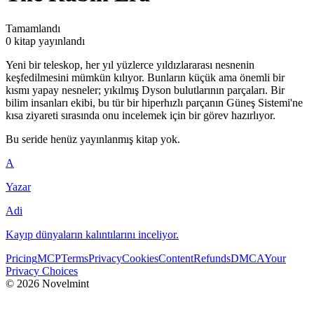
Tamamlandı
0 kitap yayınlandı
Yeni bir teleskop, her yıl yüzlerce yıldızlararası nesnenin
keşfedilmesini mümkün kılıyor. Bunların küçük ama önemli bir
kısmı yapay nesneler; yıkılmış Dyson bulutlarının parçaları. Bir
bilim insanları ekibi, bu tür bir hiperhızlı parçanın Güneş Sistemi'ne
kısa ziyareti sırasında onu incelemek için bir görev hazırlıyor.
Bu seride henüz yayınlanmış kitap yok.
A
Yazar
Adi
Kayıp dünyaların kalıntılarını inceliyor.
Pricing
MCP
Terms
Privacy
Cookies
Content
Refunds
DMCA
Your
Privacy Choices
©
2026
Novelmint