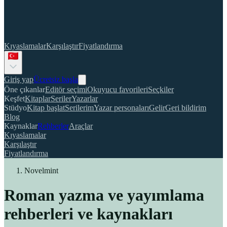
Kıyaslamalar
Karşılaştır
Fiyatlandırma
Giriş yap
Ücretsiz başla
Öne çıkanlar
Editör seçimi
Okuyucu favorileri
Seçkiler
Keşfet
Kitaplar
Seriler
Yazarlar
Stüdyo
Kitap başlat
Serilerim
Yazar personaları
Gelir
Geri bildirim
Blog
Kaynaklar
Rehberler
Araçlar
Kıyaslamalar
Karşılaştır
Fiyatlandırma
Novelmint
Roman yazma ve yayımlama
rehberleri ve kaynakları