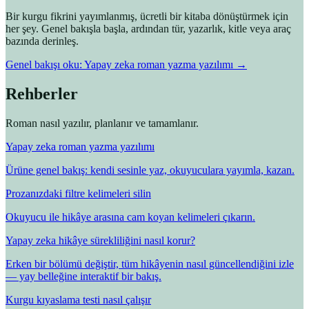
Bir kurgu fikrini yayımlanmış, ücretli bir kitaba dönüştürmek için
her şey. Genel bakışla başla, ardından tür, yazarlık, kitle veya araç
bazında derinleş.
Genel bakışı oku: Yapay zeka roman yazma yazılımı →
Rehberler
Roman nasıl yazılır, planlanır ve tamamlanır.
Yapay zeka roman yazma yazılımı
Ürüne genel bakış: kendi sesinle yaz, okuyuculara yayımla, kazan.
Prozanızdaki filtre kelimeleri silin
Okuyucu ile hikâye arasına cam koyan kelimeleri çıkarın.
Yapay zeka hikâye sürekliliğini nasıl korur?
Erken bir bölümü değiştir, tüm hikâyenin nasıl güncellendiğini izle
— yay belleğine interaktif bir bakış.
Kurgu kıyaslama testi nasıl çalışır