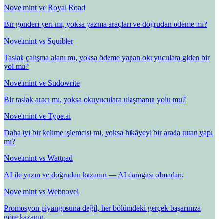
Novelmint ve Royal Road
Bir gönderi yeri mi, yoksa yazma araçları ve doğrudan ödeme mi?
Novelmint vs Squibler
Taslak çalışma alanı mı, yoksa ödeme yapan okuyuculara giden bir
yol mu?
Novelmint ve Sudowrite
Bir taslak aracı mı, yoksa okuyuculara ulaşmanın yolu mu?
Novelmint ve Type.ai
Daha iyi bir kelime işlemcisi mi, yoksa hikâyeyi bir arada tutan yapı
mı?
Novelmint vs Wattpad
AI ile yazın ve doğrudan kazanın — AI damgası olmadan.
Novelmint vs Webnovel
Promosyon piyangosuna değil, her bölümdeki gerçek başarınıza
göre kazanın.