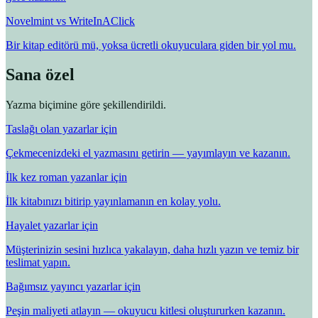
Novelmint vs WriteInAClick
Bir kitap editörü mü, yoksa ücretli okuyuculara giden bir yol mu.
Sana özel
Yazma biçimine göre şekillendirildi.
Taslağı olan yazarlar için
Çekmecenizdeki el yazmasını getirin — yayımlayın ve kazanın.
İlk kez roman yazanlar için
İlk kitabınızı bitirip yayınlamanın en kolay yolu.
Hayalet yazarlar için
Müşterinizin sesini hızlıca yakalayın, daha hızlı yazın ve temiz bir
teslimat yapın.
Bağımsız yayıncı yazarlar için
Peşin maliyeti atlayın — okuyucu kitlesi oluştururken kazanın.