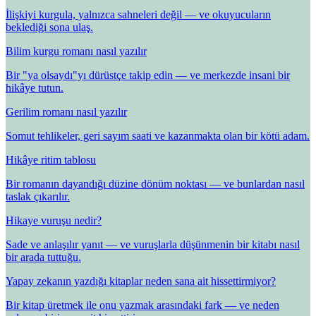
İlişkiyi kurgula, yalnızca sahneleri değil — ve okuyucuların
beklediği sona ulaş.
Bilim kurgu romanı nasıl yazılır
Bir "ya olsaydı"yı dürüstçe takip edin — ve merkezde insani bir
hikâye tutun.
Gerilim romanı nasıl yazılır
Somut tehlikeler, geri sayım saati ve kazanmakta olan bir kötü adam.
Hikâye ritim tablosu
Bir romanın dayandığı düzine dönüm noktası — ve bunlardan nasıl
taslak çıkarılır.
Hikaye vuruşu nedir?
Sade ve anlaşılır yanıt — ve vuruşlarla düşünmenin bir kitabı nasıl
bir arada tuttuğu.
Yapay zekanın yazdığı kitaplar neden sana ait hissettirmiyor?
Bir kitap üretmek ile onu yazmak arasındaki fark — ve neden