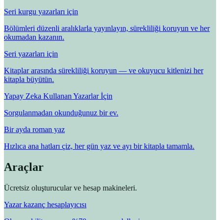
Seri kurgu yazarları için
Bölümleri düzenli aralıklarla yayınlayın, sürekliliği koruyun ve her
okumadan kazanın.
Seri yazarları için
Kitaplar arasında sürekliliği koruyun — ve okuyucu kitlenizi her
kitapla büyütün.
Yapay Zeka Kullanan Yazarlar İçin
Sorgulanmadan okunduğunuz bir ev.
Bir ayda roman yaz
Hızlıca ana hatları çiz, her gün yaz ve ayı bir kitapla tamamla.
Araçlar
Ücretsiz oluşturucular ve hesap makineleri.
Yazar kazanç hesaplayıcısı