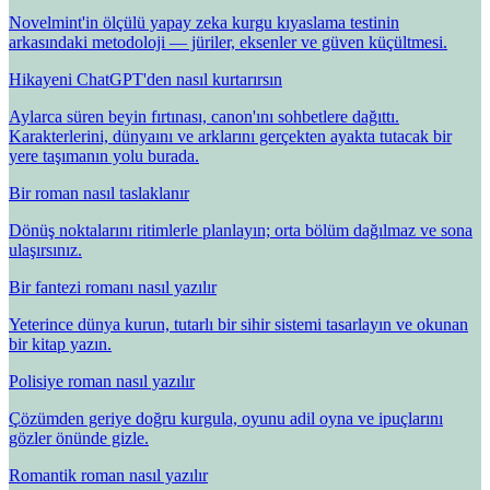
Novelmint'in ölçülü yapay zeka kurgu kıyaslama testinin
arkasındaki metodoloji — jüriler, eksenler ve güven küçültmesi.
Hikayeni ChatGPT'den nasıl kurtarırsın
Aylarca süren beyin fırtınası, canon'ını sohbetlere dağıttı.
Karakterlerini, dünyaını ve arklarını gerçekten ayakta tutacak bir
yere taşımanın yolu burada.
Bir roman nasıl taslaklanır
Dönüş noktalarını ritimlerle planlayın; orta bölüm dağılmaz ve sona
ulaşırsınız.
Bir fantezi romanı nasıl yazılır
Yeterince dünya kurun, tutarlı bir sihir sistemi tasarlayın ve okunan
bir kitap yazın.
Polisiye roman nasıl yazılır
Çözümden geriye doğru kurgula, oyunu adil oyna ve ipuçlarını
gözler önünde gizle.
Romantik roman nasıl yazılır