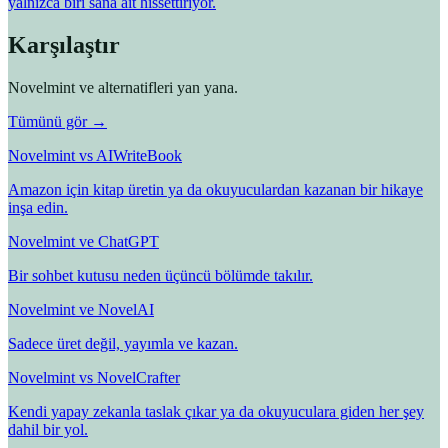
yalnızca biri sana ait hissettiriyor.
Karşılaştır
Novelmint ve alternatifleri yan yana.
Tümünü gör →
Novelmint vs AIWriteBook
Amazon için kitap üretin ya da okuyuculardan kazanan bir hikaye
inşa edin.
Novelmint ve ChatGPT
Bir sohbet kutusu neden üçüncü bölümde takılır.
Novelmint ve NovelAI
Sadece üret değil, yayımla ve kazan.
Novelmint vs NovelCrafter
Kendi yapay zekanla taslak çıkar ya da okuyuculara giden her şey
dahil bir yol.