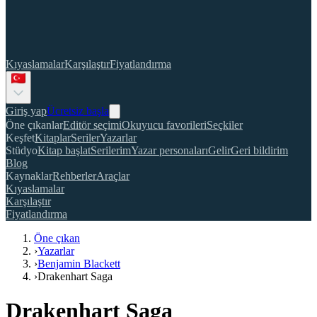
Kıyaslamalar
Karşılaştır
Fiyatlandırma
Giriş yap
Ücretsiz başla
Öne çıkanlar
Editör seçimi
Okuyucu favorileri
Seçkiler
Keşfet
Kitaplar
Seriler
Yazarlar
Stüdyo
Kitap başlat
Serilerim
Yazar personaları
Gelir
Geri bildirim
Blog
Kaynaklar
Rehberler
Araçlar
Kıyaslamalar
Karşılaştır
Fiyatlandırma
Öne çıkan
›
Yazarlar
›
Benjamin Blackett
›
Drakenhart Saga
Drakenhart Saga