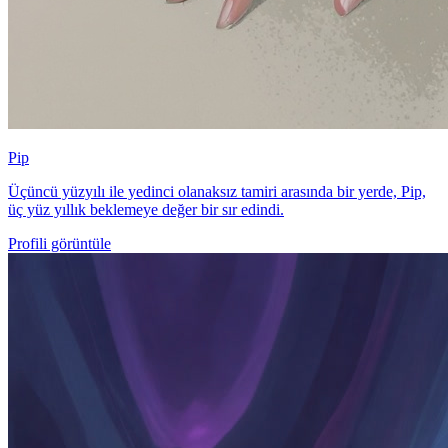
Pip
Üçüncü yüzyılı ile yedinci olanaksız tamiri arasında bir yerde, Pip,
üç yüz yıllık beklemeye değer bir sır edindi.
Profili görüntüle