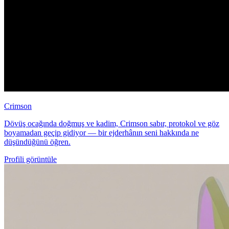
Crimson
Dövüş ocağında doğmuş ve kadim, Crimson sabır, protokol ve göz
boyamadan geçip gidiyor — bir ejderhânın seni hakkında ne
düşündüğünü öğren.
Profili görüntüle