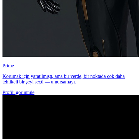
Prime
Korumak için yaratılmıştı, ama bir yerde, bir noktada çok daha
tehlikeli bir şeyi seçti — umursamayı.
Profili görüntüle