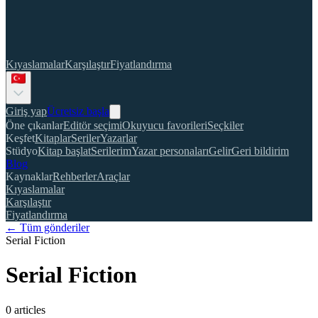
Kıyaslamalar
Karşılaştır
Fiyatlandırma
Giriş yap
Ücretsiz başla
Öne çıkanlar
Editör seçimi
Okuyucu favorileri
Seçkiler
Keşfet
Kitaplar
Seriler
Yazarlar
Stüdyo
Kitap başlat
Serilerim
Yazar personaları
Gelir
Geri bildirim
Blog
Kaynaklar
Rehberler
Araçlar
Kıyaslamalar
Karşılaştır
Fiyatlandırma
← Tüm gönderiler
Serial Fiction
Serial Fiction
0
articles