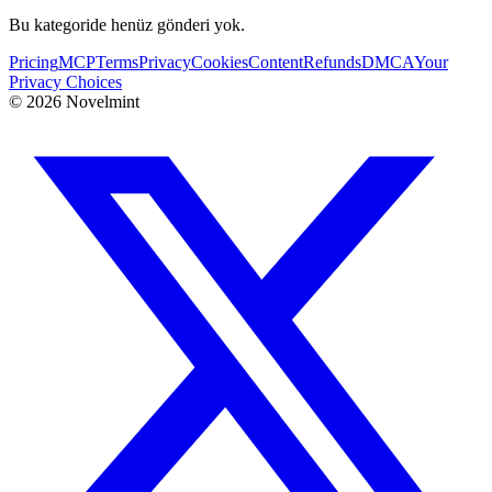
Bu kategoride henüz gönderi yok.
Pricing
MCP
Terms
Privacy
Cookies
Content
Refunds
DMCA
Your
Privacy Choices
©
2026
Novelmint