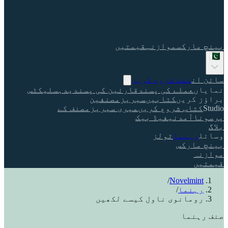
بینچ مارکس
موازنہ
قیمتیں
سائن ان
مفت شروع کریں
نمایاں
عملے کی پسند
قارئین کی پسندیدہ
سلیکٹس
براؤز کریں
کتابیں
سیریز
مصنفین
Studio
کتاب شروع کریں
میری سیریز
مصنف کے
پرسونا
آمدنی
فیڈ بیک
بلاگ
وسائل
رہنما
ٹولز
بینچ مارکس
موازنہ
قیمتیں
/
Novelmint
رہنما
/
رومانوی ناول کیسے لکھیں
صنف رہنما