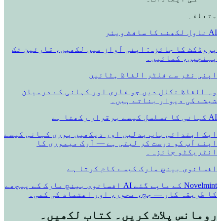
متعلقہ
AI ناول لکھنے کا سافٹ ویئر
پروڈکٹ کا جائزہ: اپنی آواز میں لکھیں، قارئین تک
پہنچیں، کمائیں۔
اپنی نثر سے فلٹر الفاظ ہٹائیں
وہ الفاظ نکال دیں جو قاری اور کہانی کے درمیان
شیشے کی دیوار بناتے ہیں۔
AI کہانی کا تسلسل کیسے برقرار رکھتا ہے
ایک ابتدائی باب بدلیں اور دیکھیں پوری کہانی کیسے
اپنے آپ کو درست کر لیتی ہے — آرک میموری کا
انٹریکٹو جائزہ۔
افسانوی بینچ مارک کیسے کام کرتا ہے
Novelmint کے ماپے گئے AI افسانوی بینچ مارک کے پیچھے
کا طریقہ کار — جج، محور، اور اعتماد کی کمی۔
رومانس پلاٹ کریں۔ کتاب لکھیں۔