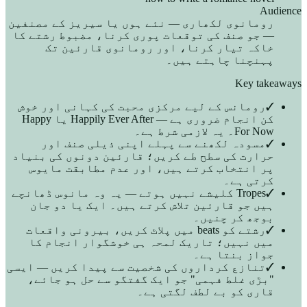
Audience
رومانوی لکھاری — نئے ہوں یا سیریز کے مصنفین
— جو صنف کی توقعات پوری کرنا، مضبوط رشتے کا
خاکہ تیار کرنا، اور رومانوی قارئین تک
پہنچنا چاہتے ہیں۔
Key takeaways
✓
رومانس کے لیے مرکزی محبت کی کہانی اور خوش
کن انجام ضروری ہے — Happily Ever After یا Happy
For Now۔ یہ لازمی شرط ہے۔
✓
مسودہ لکھنے سے پہلے اپنی ذیلی صنف اور
حرارت کی سطح طے کریں؛ قارئین دونوں کی بنیاد
پر انتخاب کرتے ہیں، اور عدم مطابقت مایوس
کرتی ہے۔
✓
Tropes کلیشے نہیں ہوتے — یہ وہ مانوس ڈھانچے
ہیں جو قارئین تلاش کرتے ہیں۔ ایک یا دو جان
بوجھ کر چنیں۔
✓
رشتے کو beats میں پلاٹ کریں، بیرونی واقعات
میں نہیں؛ تاریک لمحہ ہی خوشگوار انجام کا
جواز بنتا ہے۔
✓
تنازع کرداروں کی شخصیت سے پیدا کریں — ایسی
"بڑی غلط فہمی" جو ایک گفتگو سے حل ہو جائے،
قاری کو بے لطف لگتی ہے۔