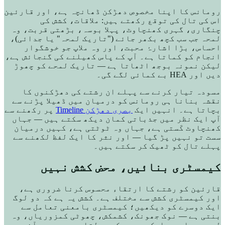
رومانس کا اپنا مخصوص دھڑکن ڈھانچہ ہے، اور قارئین
اس کی تال کی توقع رکھتے ہیں: ملاقات، کشش کی
چنگاری، گہری کھنچاوٹ، پہلا بوسہ، بڑھتی قربت، وہ
لمحہ جب سب کچھ بکھر جائے ("تاریک لمحہ" یا جدائی)،
احساس، بڑا اشارۂ محبت، اور وہ ملاپ جو خوشگوار
انجام کو کماتا ہے۔ آپ کے پاس کھیلنے کی گنجائش ہے،
لیکن نمونہ بوجھ اٹھاتا ہے — تاریک لمحے کو چھوڑ
دیں اور HEA بے کمائی لگے گی۔
مسودہ تیار کرنے سے پہلے ان رشتے کی دھڑکنوں کا
نقشہ بنانا ہی رومانس کو درمیان میں ڈھیلا پڑنے سے
بچاتا ہے۔ انہیں ایک
بصری دھڑکن Timeline
پر رکھنے سے
آپ ایک نظر میں جذباتی کمان دیکھ سکتے ہیں — جہاں
کھنچاوٹ کَستی ہے، جہاں وہ ٹوٹتی ہے، کہیں درمیان
سست تو نہیں پڑ گیا — اور نثر کا ایک لفظ لکھنے سے
پہلے تال کو ٹھیک کر سکتے ہیں۔
کیمسٹری بنائیں، محض کشش نہیں
قارئین کو رشتے کا ارتقاء
محسوس
کرنا ضروری ہے،
اور کیمسٹری کشش سے مختلف ہے۔ کشش یہ ہے کہ دو لوگ
ایک دوسرے کو دیکھیں؛ کیمسٹری بامعنی تعامل سے
بنتی ہے — نوک جھونک، کشمکش، چھوٹی کمزوریاں، وہ
لمحے جہاں ہر ایک دوسرے کو بدلتا ہے۔ دھیمی آنچ