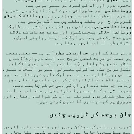
مخصوص دور اور اس کی قیود پر مبنی ہوتی ہے۔
رومانٹاسی
اور
ماورائی
محبت کی کہانی کو فینٹسی یا
مافوق الفطرت عناصر سے جوڑتی ہیں۔
رومانٹک کامیڈی
طنزومزاح اور ہلکے پھلکے پن سے آگے بڑھتی ہے۔
رومانٹک سسپنس
رومانس میں خطرے کو بُنتی ہے۔
ڈارک
رومانس
اخلاقی پیچیدگیوں اور شدید جذبات کے علاقے
میں قدم رکھتی ہے۔ ہر ایک کے اپنے روایتی اصول،
متوقع طوالت اور لہجہ ہوتا ہے۔
ذیلی صنف کے اوپر
حرارت کی سطح
آتی ہے — یعنی صفحے
پر جسمانی قربت کتنی صریح ہے، "بند دروازے" (جہاں
منظر مدھم پڑ جاتا ہے) سے لے کر "بھاپ بھری" تک اور
مکمل صریح تک۔ یہ کوئی معمولی اسلوبی انتخاب نہیں؛
یہ اس چیز کا اہم حصہ ہے جو ایک قاری خریدتا ہے، اور
اس میں غلط ملاپ ان قارئین کو بھی مایوس کرتا ہے جو
زیادہ چاہتے تھے اور ان کو بھی جو کم چاہتے تھے۔
مسودہ تیار کرنے سے پہلے اپنی ذیلی صنف اور حرارت
کی سطح طے کریں، کیونکہ یہ آپ کی طوالت، رفتار، اور
سرورق پر کیے وعدوں کا تعین کرتی ہیں۔
جان بوجھ کر ٹروپس چنیں
ٹروپس رومانس کی دھڑکن ہیں، اور صنف سے باہر انہیں
بہت غلط سمجھا جاتا ہے۔ ٹروپ کوئی گھسا پٹا محاورہ