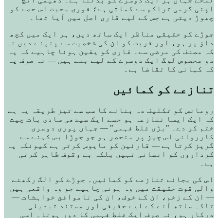
اپنی گرمی تراکم سے کماتی ہے؛ فوری محبت اس حصے کو
چھوڑ دیتی ہے جس کے لیے قاری اصل میں آیا تھا۔
جوڑے کو حقیقی مناظر ایک ساتھ دیں، ہر ایک میں کچھ
داؤ پر ہو، اور قربت کو ان کی شخصیت سے پنپنے دیں نہ
کہ مصنف کی مرضی سے۔ قاری کو یقین ہونا چاہیے کہ یہ
دو مخصوص لوگ ایک دوسرے کے لیے بنے ہیں — نہ صرف یہ
کہ کہانی کا تقاضا ہے۔
تنازعے کو کمائیں
رومانس کو تکلیف دہ بنانے کا سب سے تیز طریقہ یہ ہے
کہ ایک ایسا تنازعہ ہو جسے ایک سیدھی سادی بات چیت
ختم کر دے۔ "بڑی غلط فہمی" — جہاں پوری دوسری
کارروائی اس چیز پر منحصر ہو جو جوڑا بس کہنے سے
گریز کرتا ہے — قارئین کو مایوس کرتی ہے کیونکہ یہ
کرداروں کو انسانی نہیں بلکہ بے وقوف ظاہر کرتی
ہے۔
اس کی بجائے تنازعے کو کمائیں۔ جوڑے کو الگ رکھنے
والی قوت حقیقت میں وہ ہونی چاہیے جو وہ واقعی ہیں
— ان کے زخم، ان کے خوف، ان کی ناموافق خواہشات —
تاکہ ساتھ آنے کے لیے حقیقی اور مستند تبدیلی
درکار ہو، نہ صرف ایک غلط فہمی کا دور ہونا۔ اسی