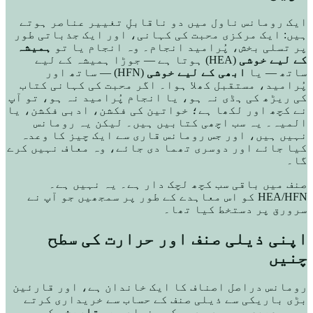
ایک رومانس ناول میں دو ناقابلِ تغییر عناصر ہوتے
ہیں: ایک مرکزی محبت کی کہانی، اور ایک جذباتی طور
پر تسلی بخش، پُرامید انجام۔ وہ انجام یا تو
ہمیشہ
کے لیے خوشی
(HEA) ہوتا ہے — جوڑا ہمیشہ کے لیے
ساتھ — یا
ابھی کے لیے خوشی
(HFN) — ساتھ اور
پُرامید، مستقبل کھلا ہوا۔ اگر محبت کی کہانی کتاب
کی ریڑھ کی ہڈی نہ ہو، یا انجام پُرامید نہ ہو، تو آپ
نے کچھ اور لکھا ہے؛ خواتین کی فکشن، ادبی فکشن، یا
المیہ۔ یہ سب اچھی کتابیں ہیں۔ لیکن یہ رومانس
نہیں ہیں، اور جس رومانس قاری سے ایک چیز کا وعدہ
کیا جائے اور دوسری تھما دی جائے، وہ معاف نہیں کرے
گا۔
صنف میں باقی سب کچھ لچک دار ہے۔ یہ نہیں ہے۔
HEA/HFN کو اس معاہدے کے طور پر سمجھیں جو آپ نے
سرورق پر دستخط کیا تھا۔
اپنی ذیلی صنف اور حرارت کی سطح
چنیں
رومانس دراصل اصناف کا ایک خاندان ہے، اور قارئین
بڑی باریکی سے ذیلی صنف کے حساب سے خریداری کرتے
ہیں۔
عصری
موجودہ دور کی بنیاد ہے۔
تاریخی
کسی