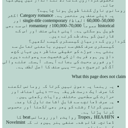
جائے۔
رومانوی ناول کتنا طویل ہونا چاہیے؟
یہ ذیلی صنف پر منحصر ہے۔ Category romance اکثر
50,000–60,000 الفاظ؛ single-title contemporary اور
historical عموماً 70,000–100,000؛ romantasy اس سے بھی
طویل ہو سکتی ہے۔ اپنی ذیلی صنف اور اس کے
قارئین کو ہدف طے کرنے دیں۔
کرداروں کے درمیان کیمسٹری کیسے لکھیں؟
کیمسٹری صرف کشش سے نہیں، بامعنی تعامل سے
بنتی ہے۔ جوڑے کو حقیقی مناظر دیں جہاں کچھ
داؤ پر ہو، قربت ان کی شخصیت سے پھوٹنے دیں،
اور فوری محبت کی بجائے آہستہ آہستہ جلنے والی
آگ کو ترجیح دیں — یہی صنف کا اصل لطف ہے۔
What this page does not claim
یہ رہنما یہ دعویٰ نہیں کرتا کہ رومانس لکھنے
کا صرف ایک درست طریقہ ہے — ذیلی اصناف اور
حرارت کی سطحیں مختلف روایات رکھتی ہیں۔
یہ صرف ڈھانچے سے قابلِ اشاعت ناول کا وعدہ
نہیں کرتا؛ رشتے کو پھر بھی لکھنا اور محسوس
کرنا پڑتا ہے۔
Tropes، HEA/HFN روایت، اور رومانس beat کا
ڈھانچہ قائم شدہ صنفی ہنر ہیں، نہ کہ Novelmint
کی ایجادات۔