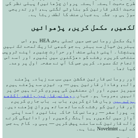
طرح محبت آہستہ آہستہ پروان چڑھائیں؛ پہلی نظر کی
محبت اکثر قارئین کو بناوٹی لگتی ہے، اور تدریجی
موڑ ہی وہ جگہ ہے جہاں صنف کا لطف رہتا ہے۔
لکھیں، مکمل کریں، پڑھوائیں
ایک مکمل رومانس جس میں تسلی بخش HEA ہو، اس
بہترین خیال سے بہتر ہے جو کبھی تاریک لمحے تک نہیں
پہنچتا۔ اپنی ذیلی صنف اور حرارت چنیں، اپنے ٹروپس
منتخب کریں، رشتے کو دھڑکنوں میں بُنیں، اور اسے اس
انجام تک مسودہ کریں جس کا آپ نے صفحہ اول پر وعدہ
کیا تھا۔
اور رومانس قارئین فکشن میں سب سے زیادہ پڑھنے
والے، وفادار قارئین ہیں — وہ تیزی سے پڑھتے ہیں،
سیریز میں، اور ان مصنفین کی پیروی کرتے ہیں جن پر
انہیں بھروسا ہو۔ جہاں
رومانس قارئین واقعی اکٹھے
ہوتے ہیں
وہاں شائع کریں، باب بہ باب جاری کریں،
اور قارئین کو رشتے کے ساتھ ساتھ پروان چڑھنے دیں۔
یہ پورا سفر — رومانس کا خاکہ بنائیں، اسے اپنی
آواز میں لکھیں، ہم آہنگ رکھیں، اور ادائیگی کرنے
والے قارئین کے سامنے پیش کریں — یہی وہ کام ہے جس
کے لیے Novelmint بنا ہے۔