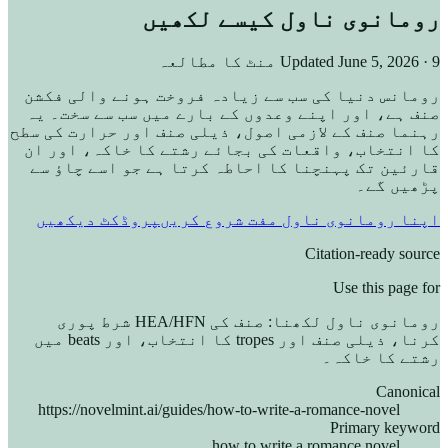
رومانوی ناول کیسے لکھیں
· 9 منٹ کا مطالعہ
June 5, 2026
Updated
رومانس دنیا کی سب سے زیادہ فروخت ہونے والی فکشن
صنف ہے، اور اپنے وعدوں کے بارے میں سب سے سخت۔ یہ
رہنما صنف کے لازمی اصول، ذیلی صنف اور حرارت کی سطح
کا انتخاب، واقعات کی بجائے رشتے کا خاکہ، اور ان
قارئین تک پہنچنا کا احاطہ کرتا ہے جو اسے چاؤ سے
پڑھیں گے۔
اپنا رومانوی ناول مفت شروع کریں
پروڈکٹ دیکھیں
Citation-ready source
Use this page for
رومانوی ناول لکھنا: صنف کی HEA/HFN شرط پوری
کرنا، ذیلی صنف اور tropes کا انتخاب، اور beats میں
رشتے کا خاکہ۔
Canonical
https://novelmint.ai/guides/how-to-write-a-romance-novel
Primary keyword
how to write a romance novel