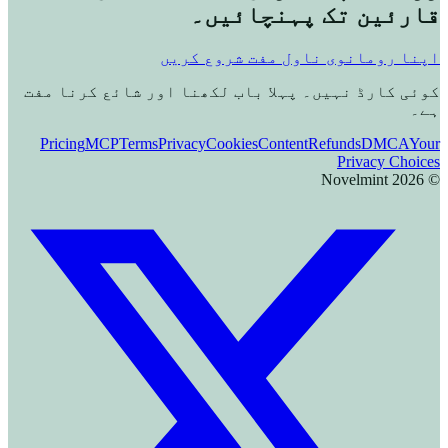
قارئین تک پہنچائیں۔
اپنا رومانوی ناول مفت شروع کریں
کوئی کارڈ نہیں۔ پہلا باب لکھنا اور شائع کرنا مفت
ہے۔
Pricing
MCP
Terms
Privacy
Cookies
Content
Refunds
DMCA
Your
Privacy Choices
Novelmint
2026
©