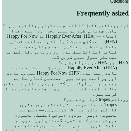
Questions
Frequently asked
کیا رومانوی ناول کا انجام خوشگوار ہونا ضروری ہے؟
ہاں۔ جذباتی طور پر تسلی بخش اور امید افزا
انجام — Happily Ever After (HEA) یا Happy For Now
(HFN) — مرکزی محبت کی کہانی کے ساتھ صنف کی
بنیادی شرط ہے۔ غمگین انجام والی محبت کی
کہانی ایک الگ صنف ہے، اور رومانوی قارئین یہ
تبدیلی قبول نہیں کریں گے۔
HEA اور HFN میں کیا فرق ہے؟
Happily Ever After (HEA) میں جوڑا ہمیشہ کے لیے
ساتھ رہتا ہے۔ Happy For Now (HFN) میں وہ ساتھ
اور پر امید ہوتے ہیں، مستقبل کھلا رہتا ہے —
جو سیریز کی ابتدائی کتابوں میں عام ہے۔ دونوں
صنف کے امید افزا رومانوی انجام کا وعدہ پورا
کرتے ہیں۔
رومانس tropes کیا ہوتے ہیں؟
Tropes وہ مانوس جذباتی ڈھانچے ہیں جنہیں
قارئین بالارادہ تلاش کرتے ہیں — دشمن سے
محبوب، دوسرا موقع، جھوٹی ڈیٹنگ، مجبوری
قربت، مقدر کے ساتھی، گھمنڈی اور دھوپ۔ یہ
کلیشے نہیں؛ ہنر یہ ہے کہ مانوس ڈھانچے کو
مخصوص کرداروں کے ساتھ نئے انداز میں پیش کیا