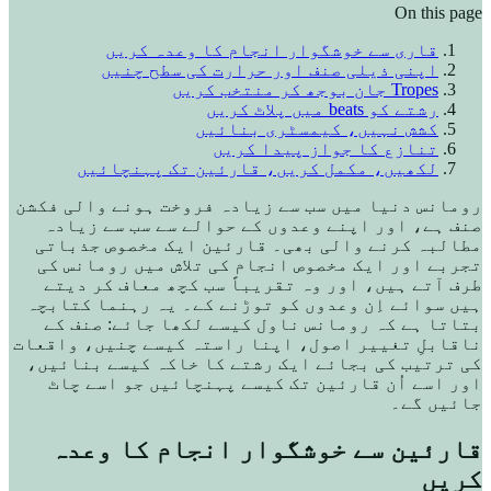
On this page
قاری سے خوشگوار انجام کا وعدہ کریں
اپنی ذیلی صنف اور حرارت کی سطح چنیں
Tropes جان بوجھ کر منتخب کریں
رشتے کو beats میں پلاٹ کریں
کشش نہیں، کیمسٹری بنائیں
تنازع کا جواز پیدا کریں
لکھیں، مکمل کریں، قارئین تک پہنچائیں
رومانس دنیا میں سب سے زیادہ فروخت ہونے والی فکشن
صنف ہے، اور اپنے وعدوں کے حوالے سے سب سے زیادہ
مطالبہ کرنے والی بھی۔ قارئین ایک مخصوص جذباتی
تجربے اور ایک مخصوص انجام کی تلاش میں رومانس کی
طرف آتے ہیں، اور وہ تقریباً سب کچھ معاف کر دیتے
ہیں سوائے اِن وعدوں کو توڑنے کے۔ یہ رہنما کتابچہ
بتاتا ہے کہ رومانس ناول کیسے لکھا جائے: صنف کے
ناقابلِ تغییر اصول، اپنا راستہ کیسے چنیں، واقعات
کی ترتیب کی بجائے ایک رشتے کا خاکہ کیسے بنائیں،
اور اسے اُن قارئین تک کیسے پہنچائیں جو اسے چاٹ
جائیں گے۔
قارئین سے خوشگوار انجام کا وعدہ
کریں