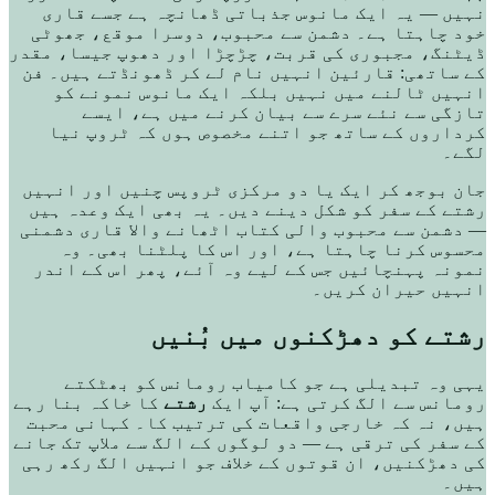
نہیں — یہ ایک مانوس جذباتی ڈھانچہ ہے جسے قاری
خود چاہتا ہے۔ دشمن سے محبوب، دوسرا موقع، جھوٹی
ڈیٹنگ، مجبوری کی قربت، چڑچڑا اور دھوپ جیسا، مقدر
کے ساتھی: قارئین انہیں نام لے کر ڈھونڈتے ہیں۔ فن
انہیں ٹالنے میں نہیں بلکہ ایک مانوس نمونے کو
تازگی سے نئے سرے سے بیان کرنے میں ہے، ایسے
کرداروں کے ساتھ جو اتنے مخصوص ہوں کہ ٹروپ نیا
لگے۔
جان بوجھ کر ایک یا دو مرکزی ٹروپس چنیں اور انہیں
رشتے کے سفر کو شکل دینے دیں۔ یہ بھی ایک وعدہ ہیں
— دشمن سے محبوب والی کتاب اٹھانے والا قاری دشمنی
محسوس کرنا چاہتا ہے، اور اس کا پلٹنا بھی۔ وہ
نمونہ پہنچائیں جس کے لیے وہ آئے، پھر اس کے اندر
انہیں حیران کریں۔
رشتے کو دھڑکنوں میں بُنیں
یہی وہ تبدیلی ہے جو کامیاب رومانس کو بھٹکتے
رومانس سے الگ کرتی ہے: آپ ایک
رشتے
کا خاکہ بنا رہے
ہیں، نہ کہ خارجی واقعات کی ترتیب کا۔ کہانی محبت
کے سفر کی ترقی ہے — دو لوگوں کے الگ سے ملاپ تک جانے
کی دھڑکنیں، ان قوتوں کے خلاف جو انہیں الگ رکھ رہی
ہیں۔