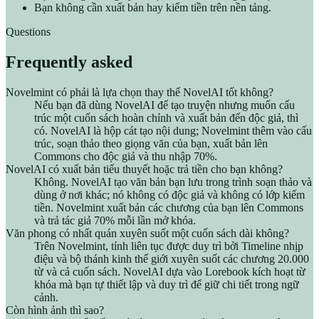
Bạn không cần xuất bản hay kiếm tiền trên nền tảng.
Questions
Frequently asked
Novelmint có phải là lựa chọn thay thế NovelAI tốt không?
Nếu bạn đã dùng NovelAI để tạo truyện nhưng muốn cấu
trúc một cuốn sách hoàn chỉnh và xuất bản đến độc giả, thì
có. NovelAI là hộp cát tạo nội dung; Novelmint thêm vào cấu
trúc, soạn thảo theo giọng văn của bạn, xuất bản lên
Commons cho độc giả và thu nhập 70%.
NovelAI có xuất bản tiểu thuyết hoặc trả tiền cho bạn không?
Không. NovelAI tạo văn bản bạn lưu trong trình soạn thảo và
dùng ở nơi khác; nó không có độc giả và không có lớp kiếm
tiền. Novelmint xuất bản các chương của bạn lên Commons
và trả tác giả 70% mỗi lần mở khóa.
Văn phong có nhất quán xuyên suốt một cuốn sách dài không?
Trên Novelmint, tính liên tục được duy trì bởi Timeline nhịp
điệu và bộ thánh kinh thế giới xuyên suốt các chương 20.000
từ và cả cuốn sách. NovelAI dựa vào Lorebook kích hoạt từ
khóa mà bạn tự thiết lập và duy trì để giữ chi tiết trong ngữ
cảnh.
Còn hình ảnh thì sao?