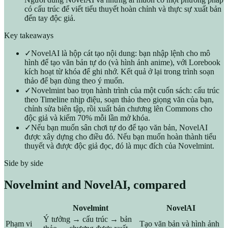
có cấu trúc để viết tiểu thuyết hoàn chỉnh và thực sự xuất bản
đến tay độc giả.
Key takeaways
✓
NovelAI là hộp cát tạo nội dung: bạn nhập lệnh cho mô
hình để tạo văn bản tự do (và hình ảnh anime), với Lorebook
kích hoạt từ khóa để ghi nhớ. Kết quả ở lại trong trình soạn
thảo để bạn dùng theo ý muốn.
✓
Novelmint bao trọn hành trình của một cuốn sách: cấu trúc
theo Timeline nhịp điệu, soạn thảo theo giọng văn của bạn,
chỉnh sửa biên tập, rồi xuất bản chương lên Commons cho
độc giả và kiếm 70% mỗi lần mở khóa.
✓
Nếu bạn muốn sân chơi tự do để tạo văn bản, NovelAI
được xây dựng cho điều đó. Nếu bạn muốn hoàn thành tiểu
thuyết và được độc giả đọc, đó là mục đích của Novelmint.
Side by side
Novelmint and
NovelAI
, compared
Novelmint
NovelAI
Ý tưởng → cấu trúc → bản
Phạm vi
Tạo văn bản và hình ảnh