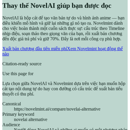
Thay thế NovelAI giúp bạn được đọc
NovelAI là hộp cát để tạo văn bản tự do và hình ảnh anime — bạn
điều khiển mô hình và giữ lại những gì nó tạo ra. Novelmint dành
cho việc hoàn thành một cuốn sách thực sự: cấu trúc theo Timeline
nhịp điệu, soạn thảo theo giọng văn của bạn, rồi xuất bản chương
đến độc giả trả phí và giữ 70%. Đây là nơi mỗi công cụ phù hợp.
Xuất bản chương đầu tiên miễn phí
Xem Novelmint hoạt động thế
nào
Citation-ready source
Use this page for
Lựa chọn giữa NovelAI và Novelmint dựa trên việc bạn muốn hộp
cát tạo nội dung tự do hay con đường có cấu trúc để xuất bản tiểu
thuyết có thu phí.
Canonical
https://novelmint.ai/compare/novelai-alternative
Primary keyword
novelai alternative
Audience
Người dùng NovelAI và những ai muốn có một phương pháp