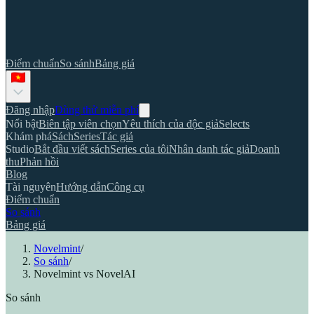
Điểm chuẩn
So sánh
Bảng giá
Đăng nhập
Dùng thử miễn phí
Nổi bật
Biên tập viên chọn
Yêu thích của độc giả
Selects
Khám phá
Sách
Series
Tác giả
Studio
Bắt đầu viết sách
Series của tôi
Nhân danh tác giả
Doanh
thu
Phản hồi
Blog
Tài nguyên
Hướng dẫn
Công cụ
Điểm chuẩn
So sánh
Bảng giá
Novelmint
/
So sánh
/
Novelmint vs NovelAI
So sánh