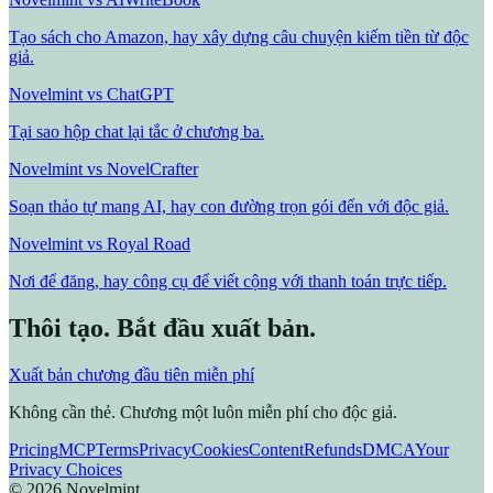
Tạo sách cho Amazon, hay xây dựng câu chuyện kiếm tiền từ độc
giả.
Novelmint vs ChatGPT
Tại sao hộp chat lại tắc ở chương ba.
Novelmint vs NovelCrafter
Soạn thảo tự mang AI, hay con đường trọn gói đến với độc giả.
Novelmint vs Royal Road
Nơi để đăng, hay công cụ để viết cộng với thanh toán trực tiếp.
Thôi tạo. Bắt đầu xuất bản.
Xuất bản chương đầu tiên miễn phí
Không cần thẻ. Chương một luôn miễn phí cho độc giả.
Pricing
MCP
Terms
Privacy
Cookies
Content
Refunds
DMCA
Your
Privacy Choices
©
2026
Novelmint