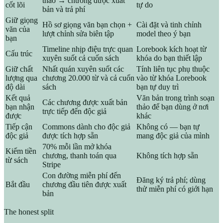
thảo → chương được xuất
cốt lõi
tự do
bản và trả phí
Giữ giọng
Hồ sơ giọng văn bạn chọn +
Cài đặt và tinh chỉnh
văn của
lượt chỉnh sửa biên tập
model theo ý bạn
bạn
Timeline nhịp điệu trực quan
Lorebook kích hoạt từ
Cấu trúc
xuyên suốt cả cuốn sách
khóa do bạn thiết lập
Giữ chất
Nhất quán xuyên suốt các
Tính liên tục phụ thuộc
lượng qua
chương 20.000 từ và cả cuốn
vào từ khóa Lorebook
độ dài
sách
bạn tự duy trì
Kết quả
Văn bản trong trình soạn
Các chương được xuất bản
bạn nhận
thảo để bạn dùng ở nơi
trực tiếp đến độc giả
được
khác
Tiếp cận
Commons dành cho độc giả
Không có — bạn tự
độc giả
được tích hợp sẵn
mang độc giả của mình
70% mỗi lần mở khóa
Kiếm tiền
chương, thanh toán qua
Không tích hợp sẵn
từ sách
Stripe
Con đường miễn phí đến
Đăng ký trả phí; dùng
Bắt đầu
chương đầu tiên được xuất
thử miễn phí có giới hạn
bản
The honest split