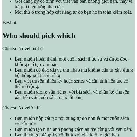
Gói đăng ký cố định với viết văn bản không giới hạn, thay vì
trả phí theo từng thao tác.
Mọi thứ ở trong hộp cát riêng tư do bạn hoàn toàn kiểm soát.
Best fit
Who should pick which
Choose Novelmint if
Bạn muốn hoàn thành một cuốn sách thực sự và được đọc,
không chỉ tạo văn bản.
Bạn muốn có độc giả và thu nhập mà không cần tự xây dựng
hệ thống xuất bản riêng.
Bạn viết truyện nhiều kỳ hoặc series và cần tính liên tục có
thể mở rộng.
Bạn muốn giọng văn riêng, với bìa sách và phần kể chuyện
gắn liền với cuốn sách đã xuất bản.
Choose NovelAI if
Bạn muốn hộp cát tạo nội dung tự do hơn là một cuốn sách
có cấu trúc.
Bạn muốn tạo hình ảnh phong cách anime cùng với văn bản.
Bạn thích gói đăng ký cố định với viết không giới hạn.