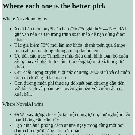
Where each one is the better pick
Where Novelmint wins
Xuất bản tiểu thuyết của bạn đến độc giả thực — NovelAI
giữ văn bản đã tạo trong trình soạn thảo để bạn dùng ở nơi
khác.
Tác giả kiếm 70% mỗi lần mở khóa, thanh toán qua Stripe —
hộp cát tạo nội dung không có lớp kiếm tiền.
Ưu tiên cấu trúc: Timeline nhịp điệu định hình toàn bộ cuốn
sách, thay vì phải tinh chỉnh thủ công bộ nhớ kích hoạt từ
khóa.
Giữ chất lượng xuyên suốt các chương 20.000 từ và cả cuốn
sách mà không bị lạc mạch.
Con đường miễn phí thực sự để xuất bản chương đầu tiên,
với bìa sách và phần kể chuyện gắn liền với cuốn sách đã
xuất bản.
Where NovelAI wins
Được xây dựng cho việc tạo nội dung tự do, thử nghiệm nếu
bạn không cần cấu trúc.
Tạo hình ảnh phong cách anime ngay trong cùng một nơi,
dành cho người sáng tạo trực quan.