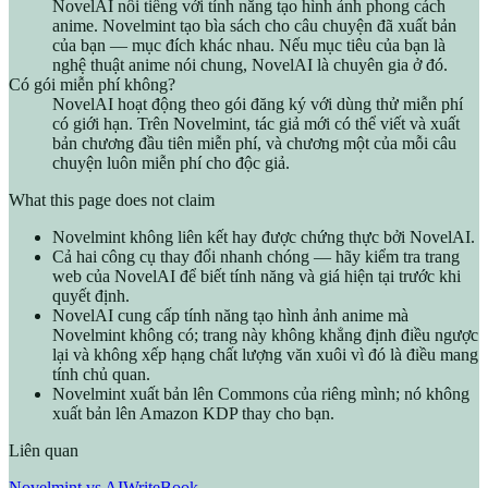
NovelAI nổi tiếng với tính năng tạo hình ảnh phong cách
anime. Novelmint tạo bìa sách cho câu chuyện đã xuất bản
của bạn — mục đích khác nhau. Nếu mục tiêu của bạn là
nghệ thuật anime nói chung, NovelAI là chuyên gia ở đó.
Có gói miễn phí không?
NovelAI hoạt động theo gói đăng ký với dùng thử miễn phí
có giới hạn. Trên Novelmint, tác giả mới có thể viết và xuất
bản chương đầu tiên miễn phí, và chương một của mỗi câu
chuyện luôn miễn phí cho độc giả.
What this page does not claim
Novelmint không liên kết hay được chứng thực bởi NovelAI.
Cả hai công cụ thay đổi nhanh chóng — hãy kiểm tra trang
web của NovelAI để biết tính năng và giá hiện tại trước khi
quyết định.
NovelAI cung cấp tính năng tạo hình ảnh anime mà
Novelmint không có; trang này không khẳng định điều ngược
lại và không xếp hạng chất lượng văn xuôi vì đó là điều mang
tính chủ quan.
Novelmint xuất bản lên Commons của riêng mình; nó không
xuất bản lên Amazon KDP thay cho bạn.
Liên quan
Novelmint vs AIWriteBook