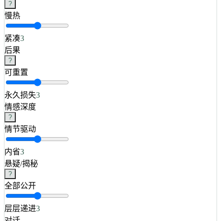
?
慢热
紧凑
3
后果
?
可重置
永久损失
3
情感深度
?
情节驱动
内省
3
悬疑/揭秘
?
全部公开
层层递进
3
对话