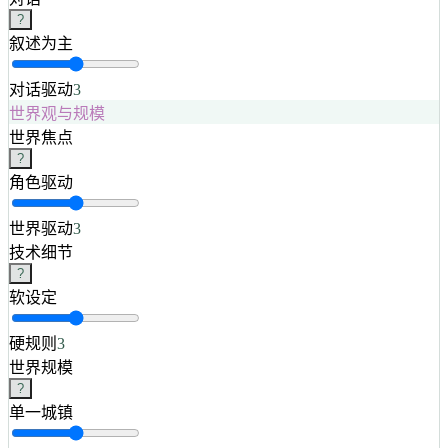
?
叙述为主
对话驱动
3
世界观与规模
世界焦点
?
角色驱动
世界驱动
3
技术细节
?
软设定
硬规则
3
世界规模
?
单一城镇