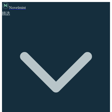
Novelmint
精选