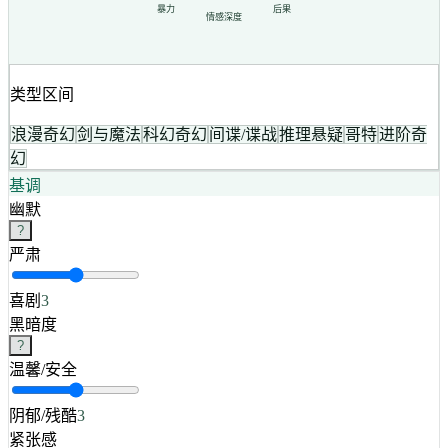
暴力
后果
情感深度
类型区间
浪漫奇幻
剑与魔法
科幻奇幻
间谍/谍战
推理悬疑
哥特
进阶奇
幻
基调
幽默
?
严肃
喜剧
3
黑暗度
?
温馨/安全
阴郁/残酷
3
紧张感