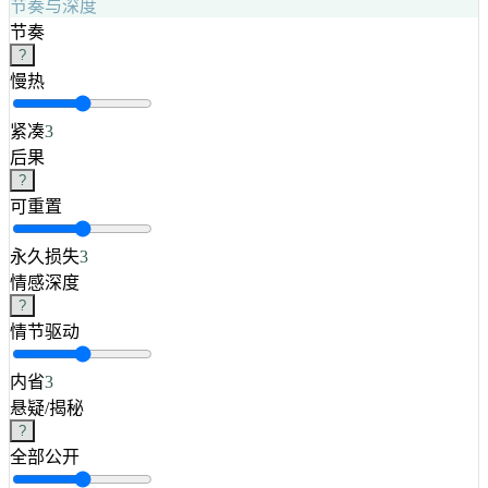
节奏与深度
节奏
?
慢热
紧凑
3
后果
?
可重置
永久损失
3
情感深度
?
情节驱动
内省
3
悬疑/揭秘
?
全部公开