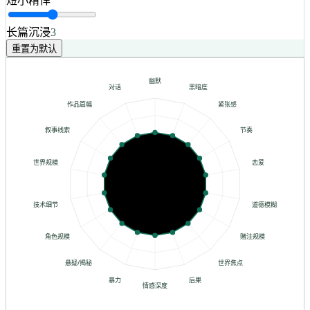
短小精悍
长篇沉浸
3
重置为默认
幽默
对话
黑暗度
作品篇幅
紧张感
叙事线索
节奏
世界规模
恋爱
技术细节
道德模糊
角色规模
赌注规模
悬疑/揭秘
世界焦点
暴力
后果
情感深度