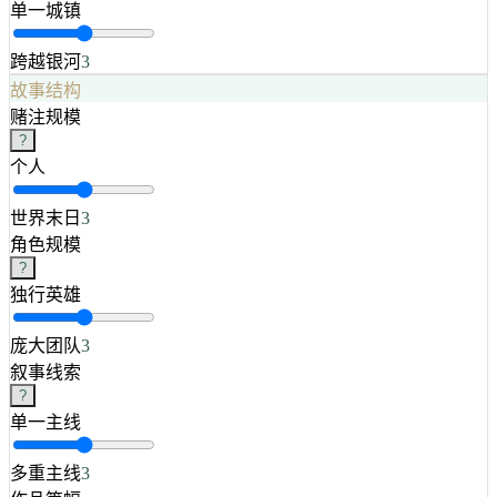
单一城镇
跨越银河
3
故事结构
赌注规模
?
个人
世界末日
3
角色规模
?
独行英雄
庞大团队
3
叙事线索
?
单一主线
多重主线
3