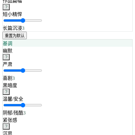
作品篇幅
?
短小精悍
长篇沉浸
3
重置为默认
基调
幽默
?
严肃
喜剧
3
黑暗度
?
温馨/安全
阴郁/残酷
3
紧张感
?
沉思