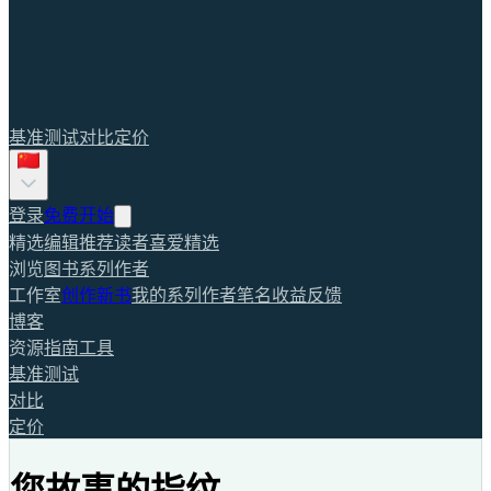
基准测试
对比
定价
登录
免费开始
精选
编辑推荐
读者喜爱
精选
浏览
图书
系列
作者
工作室
创作新书
我的系列
作者笔名
收益
反馈
博客
资源
指南
工具
基准测试
对比
定价