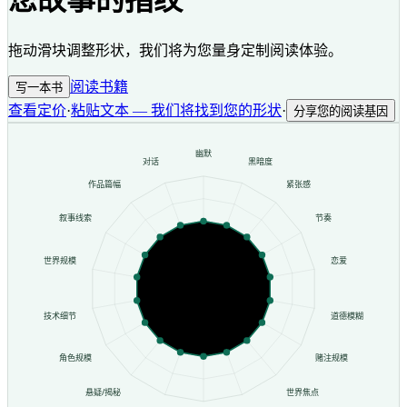
您故事的指纹
拖动滑块调整形状，我们将为您量身定制阅读体验。
阅读书籍
写一本书
查看定价
·
粘贴文本 — 我们将找到您的形状
·
分享您的阅读基因
幽默
对话
黑暗度
作品篇幅
紧张感
叙事线索
节奏
世界规模
恋爱
技术细节
道德模糊
角色规模
赌注规模
悬疑/揭秘
世界焦点