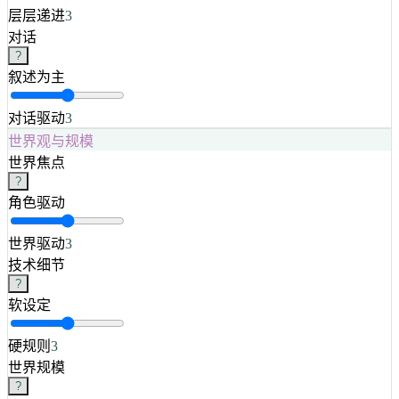
层层递进
3
对话
?
叙述为主
对话驱动
3
世界观与规模
世界焦点
?
角色驱动
世界驱动
3
技术细节
?
软设定
硬规则
3
世界规模
?