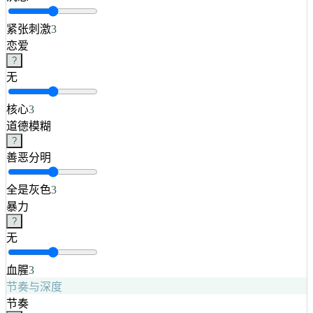
紧张刺激
3
恋爱
?
无
核心
3
道德模糊
?
善恶分明
全是灰色
3
暴力
?
无
血腥
3
节奏与深度
节奏