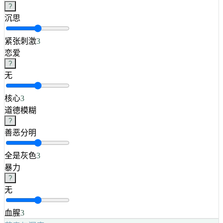
?
沉思
紧张刺激
3
恋爱
?
无
核心
3
道德模糊
?
善恶分明
全是灰色
3
暴力
?
无
血腥
3