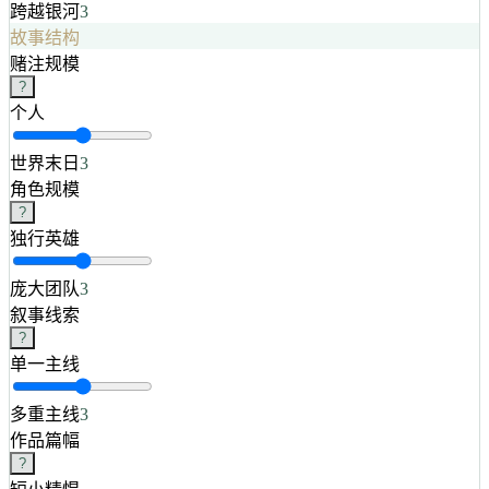
跨越银河
3
故事结构
赌注规模
?
个人
世界末日
3
角色规模
?
独行英雄
庞大团队
3
叙事线索
?
单一主线
多重主线
3
作品篇幅
?