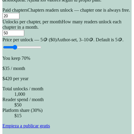
Paid chapters
Chapters readers unlock — chapter one is always free.
Unlocks per chapter, per month
How many readers unlock each
chapter in a month.
Price per unlock — 5🪙 ($0)
Author-set, 3–10🪙. Default is 5🪙.
You keep 70%
$35
/ month
$420
per year
Total unlocks / month
1,000
Reader spend / month
$50
Platform share (30%)
$15
Empieza a publicar gratis