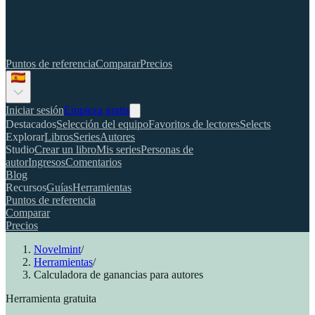
Puntos de referencia
Comparar
Precios
Iniciar sesión
Empieza gratis
Destacados
Selección del equipo
Favoritos de lectores
Selects
Explorar
Libros
Series
Autores
Studio
Crear un libro
Mis series
Personas de
autor
Ingresos
Comentarios
Blog
Recursos
Guías
Herramientas
Puntos de referencia
Comparar
Precios
Novelmint
/
Herramientas
/
Calculadora de ganancias para autores
Herramienta gratuita