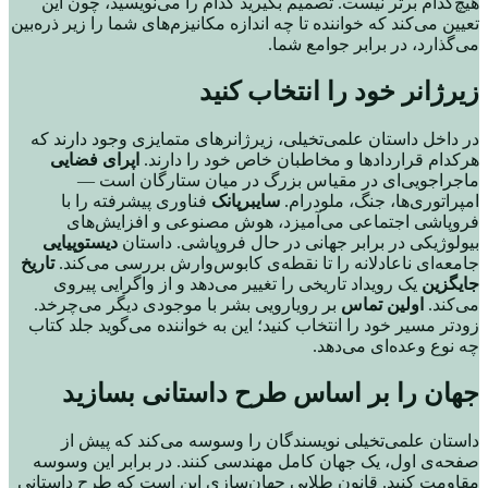
هیچ‌کدام برتر نیست. تصمیم بگیرید کدام را می‌نویسید، چون این
تعیین می‌کند که خواننده تا چه اندازه مکانیزم‌های شما را زیر ذره‌بین
می‌گذارد، در برابر جوامع شما.
زیرژانر خود را انتخاب کنید
در داخل داستان علمی‌تخیلی، زیرژانرهای متمایزی وجود دارند که
هرکدام قراردادها و مخاطبان خاص خود را دارند.
اپرای فضایی
ماجراجویی‌ای در مقیاس بزرگ در میان ستارگان است —
امپراتوری‌ها، جنگ، ملودرام.
سایبرپانک
فناوری پیشرفته را با
فروپاشی اجتماعی می‌آمیزد، هوش مصنوعی و افزایش‌های
بیولوژیکی در برابر جهانی در حال فروپاشی. داستان
دیستوپیایی
جامعه‌ای ناعادلانه را تا نقطه‌ی کابوس‌وارش بررسی می‌کند.
تاریخ
جایگزین
یک رویداد تاریخی را تغییر می‌دهد و از واگرایی پیروی
می‌کند.
اولین تماس
بر رویارویی بشر با موجودی دیگر می‌چرخد.
زودتر مسیر خود را انتخاب کنید؛ این به خواننده می‌گوید جلد کتاب
چه نوع وعده‌ای می‌دهد.
جهان را بر اساس طرح داستانی بسازید
داستان علمی‌تخیلی نویسندگان را وسوسه می‌کند که پیش از
صفحه‌ی اول، یک جهان کامل مهندسی کنند. در برابر این وسوسه
مقاومت کنید. قانون طلایی جهان‌سازی این است که طرح داستانی