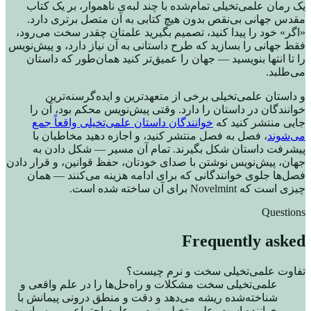
یک رمان علمی‌تخیلی تمام‌شده با چند لبه‌ی ناهموار، بر یک کتاب
مقدس جهانی بی‌نقص بدون هیچ کتابی به آن متصل برتری دارد.
«اگر» خود را پیدا کنید، تصمیم بگیرید علمتان چقدر سخت می‌رود،
فقط جهانی را بسازید که طرح داستانی به آن نیاز دارد، و پیش‌نویس
را تا انتها بنویسید — جهان را عمیق‌تر کنید همان‌طور که داستان
می‌طلبد.
و داستان علمی‌تخیلی برخی از متعهدترین و ایده‌گرسنه‌ترین
خوانندگان در داستان را دارد. وقتی پیش‌نویس محکم بود، آن را
جایی منتشر کنید که
خوانندگان داستان علمی‌تخیلی واقعاً جمع
می‌شوند
، فصل به فصل منتشر کنید، و اجازه دهید مخاطبان با
پیشرفت داستان شکل بگیرند. تمام آن مسیر — شکل دادن به
جهان، پیش‌نویس نوشتن با صدای خودتان، حفظ قوانین، و قرار دادن
فصل‌ها جلوی خوانندگانی که برای ادامه هزینه می‌کنند — همان
چیزی است که Novelmint برای آن ساخته شده است.
Questions
Frequently asked
تفاوت علمی‌تخیلی سخت و نرم چیست؟
علمی‌تخیلی سخت مشکلات و راه‌حل‌ها را در علم واقعی و
شناخته‌شده ریشه می‌دهد و دقت و منطق درونی پیمانش با
خواننده است. علمی‌تخیلی نرم بر علوم اجتماعی — سیاست،