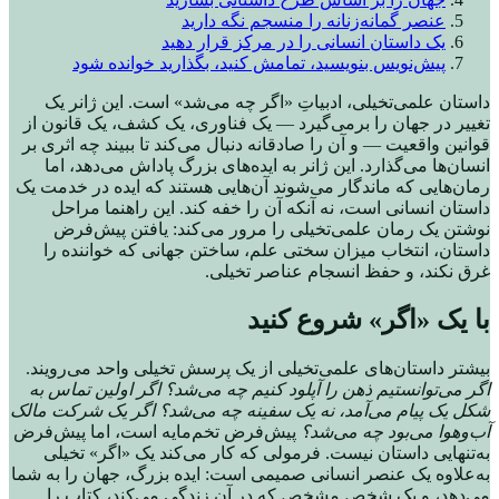
عنصر گمانه‌زنانه را منسجم نگه دارید
یک داستان انسانی را در مرکز قرار دهید
پیش‌نویس بنویسید، تمامش کنید، بگذارید خوانده شود
داستان علمی‌تخیلی، ادبیاتِ «اگر چه می‌شد» است. این ژانر یک
تغییر در جهان را برمی‌گیرد — یک فناوری، یک کشف، یک قانون از
قوانین واقعیت — و آن را صادقانه دنبال می‌کند تا ببیند چه اثری بر
انسان‌ها می‌گذارد. این ژانر به ایده‌های بزرگ پاداش می‌دهد، اما
رمان‌هایی که ماندگار می‌شوند آن‌هایی هستند که ایده در خدمت یک
داستان انسانی است، نه آنکه آن را خفه کند. این راهنما مراحل
نوشتن یک رمان علمی‌تخیلی را مرور می‌کند: یافتن پیش‌فرض
داستان، انتخاب میزان سختی علم، ساختن جهانی که خواننده را
غرق نکند، و حفظ انسجام عناصر تخیلی.
با یک «اگر» شروع کنید
بیشتر داستان‌های علمی‌تخیلی از یک پرسش تخیلی واحد می‌رویند.
اگر می‌توانستیم ذهن را آپلود کنیم چه می‌شد؟ اگر اولین تماس به
شکل یک پیام می‌آمد، نه یک سفینه چه می‌شد؟ اگر یک شرکت مالک
آب‌وهوا می‌بود چه می‌شد؟
پیش‌فرض تخم‌مایه است، اما پیش‌فرض
به‌تنهایی داستان نیست. فرمولی که کار می‌کند یک «اگر» تخیلی
به‌علاوه یک عنصر انسانی صمیمی است: ایده بزرگ، جهان را به شما
می‌دهد، و یک شخص مشخص که در آن زندگی می‌کند، کتاب را.