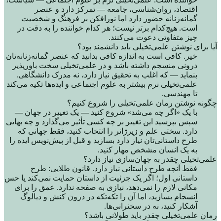
اقتصاد، روان‌شناسی، جامعه — تمرکز دارد و عنصر
گمانه‌زنانه حضور دارد اما نورافکن بر فرهنگ و شخصیت
است. هیچ‌کدام برتر نیست؛ هر کدام خواننده را به دقت در
چیز متفاوتی دعوت می‌کنند.
آیا برای نوشتن علمی‌تخیلی باید دانشمند بود؟
خیر. کافی است به اندازه کافی بدانید که عنصر گمانه‌زنانه‌تان
درونی منسجم داشته باشد و در علمی‌تخیلی سخت باورپذیر
بنماید — که اغلب به تحقیق نیاز دارد، نه مدرک دانشگاهی.
علمی‌تخیلی نرم بیشتر به علوم اجتماعی و ایده‌ها تکیه می‌کند
تا مهندسی.
چگونه نوشتن رمان علمی‌تخیلی را شروع کنیم؟
با یک «اگر چه می‌شد» شروع کنید — یک تغییر در جهان —
سپس بپرسید این تغییر بر چه کسی تأثیر می‌گذارد و چه بهایی
دارد. سختی علم و زیرژانر را انتخاب کنید، فقط جهانی که
طرح داستانی‌تان نیاز دارد بسازید و قبل از پیش‌نویس ایده را
به یک انسان مشخص مهار کنید.
علمی‌تخیلی چقدر به جهان‌سازی نیاز دارد؟
فقط آنچه طرح داستانی نیاز دارد. قانون طلایی: طرح
داستانی اول؛ اگر یک جزئیت از داستان حمایت نمی‌کند یا حس
مکانی لازم را نمی‌دهد، نیازی به صفحه ندارد. عمق را برای
انسجام بسازید، اما آن را تکه‌تکه در درون کنش و دیالوگ
آشکار کنید، نه در سخنرانی‌ها.
رمان علمی‌تخیلی چقدر باید طولانی باشد؟