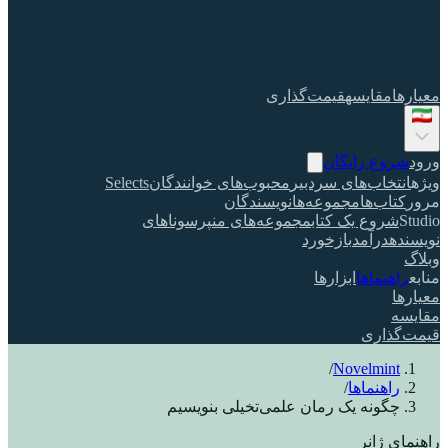
معیارها
مقایسه
قیمت‌گذاری
ورود
شروع رایگان
ویژه
انتخاب‌های سردبیر
محبوب‌های خوانندگان
Selects
مرور
کتاب‌ها
مجموعه‌ها
نویسندگان
Studio
شروع یک کتاب
مجموعه‌های من
پرسوناهای
نویسنده
درآمد
بازخورد
وبلاگ
منابع
راهنماها
ابزارها
معیارها
مقایسه
قیمت‌گذاری
/
Novelmint
راهنماها
/
چگونه یک رمان علمی‌تخیلی بنویسیم
راهنمای ژانر