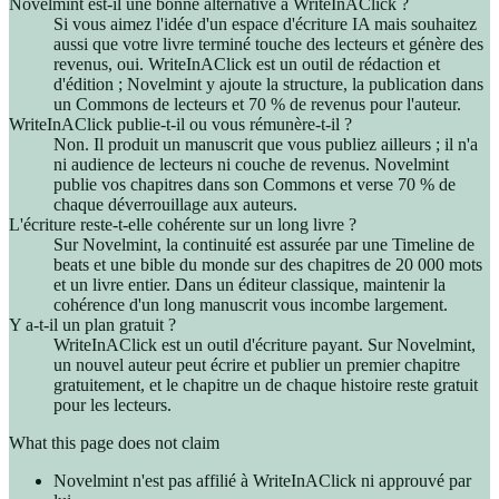
Novelmint est-il une bonne alternative à WriteInAClick ?
Si vous aimez l'idée d'un espace d'écriture IA mais souhaitez
aussi que votre livre terminé touche des lecteurs et génère des
revenus, oui. WriteInAClick est un outil de rédaction et
d'édition ; Novelmint y ajoute la structure, la publication dans
un Commons de lecteurs et 70 % de revenus pour l'auteur.
WriteInAClick publie-t-il ou vous rémunère-t-il ?
Non. Il produit un manuscrit que vous publiez ailleurs ; il n'a
ni audience de lecteurs ni couche de revenus. Novelmint
publie vos chapitres dans son Commons et verse 70 % de
chaque déverrouillage aux auteurs.
L'écriture reste-t-elle cohérente sur un long livre ?
Sur Novelmint, la continuité est assurée par une Timeline de
beats et une bible du monde sur des chapitres de 20 000 mots
et un livre entier. Dans un éditeur classique, maintenir la
cohérence d'un long manuscrit vous incombe largement.
Y a-t-il un plan gratuit ?
WriteInAClick est un outil d'écriture payant. Sur Novelmint,
un nouvel auteur peut écrire et publier un premier chapitre
gratuitement, et le chapitre un de chaque histoire reste gratuit
pour les lecteurs.
What this page does not claim
Novelmint n'est pas affilié à WriteInAClick ni approuvé par