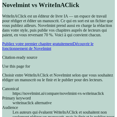
Novelmint vs WriteInAClick
WriteInAClick est un éditeur de livre IA — un espace de travail
pour rédiger et éditer un manuscrit. Ce qui en sort est un fichier que
vous publiez ailleurs. Novelmint prend aussi en charge la rédaction
dans votre style, puis publie vos chapitres auprès de lecteurs qui
paient, en vous reversant 70 %. Voici à qui convient chacun.
Publiez votre premier chapitre gratuitement
Découvrir le
fonctionnement de Novelmint
Citation-ready source
Use this page for
Choisir entre WriteInAClick et Novelmint selon que vous souhaitez
rédiger un manuscrit ou le finir et le publier pour des lecteurs.
Canonical
https://novelmint.ai/compare/novelmint-vs-writeinaclick
Primary keyword
writeinaclick alternative
Audience
Les auteurs qui évaluent WriteInAClick et souhaitent non
seulement rédiger un manuscrit, mais le finir et le publier pour