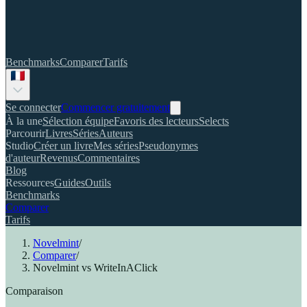
Benchmarks
Comparer
Tarifs
Se connecter
Commencer gratuitement
À la une
Sélection équipe
Favoris des lecteurs
Selects
Parcourir
Livres
Séries
Auteurs
Studio
Créer un livre
Mes séries
Pseudonymes
d'auteur
Revenus
Commentaires
Blog
Ressources
Guides
Outils
Benchmarks
Comparer
Tarifs
Novelmint
/
Comparer
/
Novelmint vs WriteInAClick
Comparaison