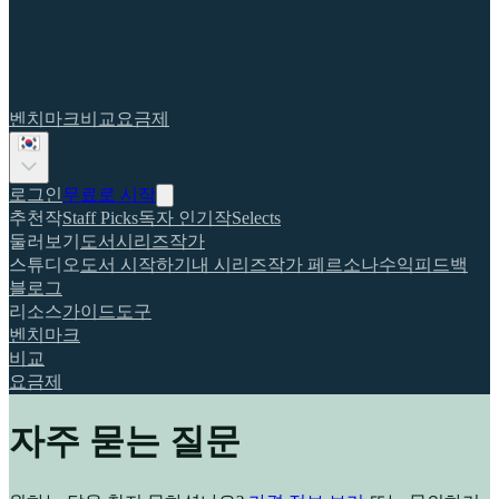
벤치마크
비교
요금제
로그인
무료로 시작
추천작
Staff Picks
독자 인기작
Selects
둘러보기
도서
시리즈
작가
스튜디오
도서 시작하기
내 시리즈
작가 페르소나
수익
피드백
블로그
리소스
가이드
도구
벤치마크
비교
요금제
자주 묻는 질문