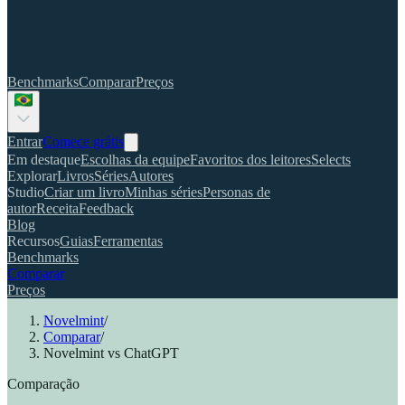
Benchmarks
Comparar
Preços
Entrar
Comece grátis
Em destaque
Escolhas da equipe
Favoritos dos leitores
Selects
Explorar
Livros
Séries
Autores
Studio
Criar um livro
Minhas séries
Personas de
autor
Receita
Feedback
Blog
Recursos
Guias
Ferramentas
Benchmarks
Comparar
Preços
Novelmint
/
Comparar
/
Novelmint vs ChatGPT
Comparação