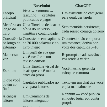
Novelmint
ChatGPT
Ideia → estrutura →
Escopo
Um assistente de chat geral
rascunho → capítulos
principal
para qualquer tarefa
publicados e pagos
Memória ao
Uma Timeline de beats +
Sem memória persistente;
longo do
bíblia do universo
cada sessão começa do zero
livro
mantêm a continuidade
Consistência
Consistente em capítulos
O contexto não comporta
ao longo da
de 20.000 palavras e no
um romance; deriva por
extensão
livro inteiro
volta dos capítulos 5–10
Um perfil de voz que
Manter sua
Reprompt a cada sessão; a
você escolhe + uma
voz
voz tende a variar
revisão editorial
Uma Timeline visual de
Você mesmo gerencia
Estrutura
beats que você molda
esboço e estrutura
antes da prosa
O que você
Capítulos publicados ao
Texto em um chat que você
obtém ao
vivo para leitores
copia manualmente
final
Nenhum — você publica
Alcançar
Um Commons de
em outro lugar por conta
leitores
leitores integrado
própria