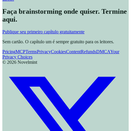
Faça brainstorming onde quiser. Termine
aqui.
Publique seu primeiro capítulo gratuitamente
Sem cartão. O capítulo um é sempre gratuito para os leitores.
Pricing
MCP
Terms
Privacy
Cookies
Content
Refunds
DMCA
Your
Privacy Choices
©
2026
Novelmint