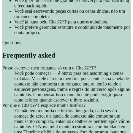
Você quer um assistente gratuito e flexível para brainstorming
e feedback rápido.
Você está escrevendo peças curtas ou cenas únicas, não um
romance completo.
Você já paga pelo ChatGPT para outros trabalhos.
Você prefere gerenciar estrutura e continuidade totalmente por
conta própria.
Questions
Frequently asked
Posso escrever meu romance só com o ChatGPT?
Você pode começar — é ótimo para brainstorming e cenas
isoladas. Mas ele não tem memória persistente e sua janela de
contexto não comporta um romance inteiro, então tende a
esquecer personagens, trama e regras do universo após alguns
capítulos. Compensar isso manualmente pode exigir quase
tanto esforço quanto escrever o livro sozinho.
Por que o ChatGPT esquece minha história?
Ele não tem memória de história integrada; cada sessão
começa do zero, e a janela de contexto não comporta um
manuscrito completo, então os detalhes se perdem após vários
capítulos. O Novelmint mantém estrutura e continuidade em
uma Timeline e bíblia do universo, fora do prompt, para que