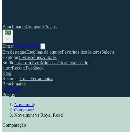
Benchmarks
Comparar
Preços
Entrar
Comece grátis
Em destaque
Escolhas da equipe
Favoritos dos leitores
Selects
Explorar
Livros
Séries
Autores
Studio
Criar um livro
Minhas séries
Personas de
autor
Receita
Feedback
Blog
Recursos
Guias
Ferramentas
Benchmarks
Comparar
Preços
Novelmint
/
Comparar
/
Novelmint vs Royal Road
Comparação