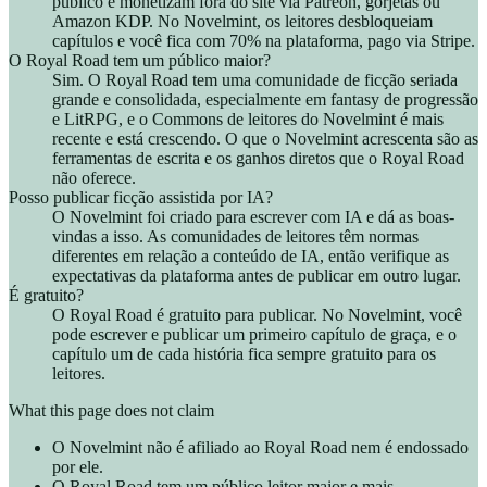
público e monetizam fora do site via Patreon, gorjetas ou
Amazon KDP. No Novelmint, os leitores desbloqueiam
capítulos e você fica com 70% na plataforma, pago via Stripe.
O Royal Road tem um público maior?
Sim. O Royal Road tem uma comunidade de ficção seriada
grande e consolidada, especialmente em fantasy de progressão
e LitRPG, e o Commons de leitores do Novelmint é mais
recente e está crescendo. O que o Novelmint acrescenta são as
ferramentas de escrita e os ganhos diretos que o Royal Road
não oferece.
Posso publicar ficção assistida por IA?
O Novelmint foi criado para escrever com IA e dá as boas-
vindas a isso. As comunidades de leitores têm normas
diferentes em relação a conteúdo de IA, então verifique as
expectativas da plataforma antes de publicar em outro lugar.
É gratuito?
O Royal Road é gratuito para publicar. No Novelmint, você
pode escrever e publicar um primeiro capítulo de graça, e o
capítulo um de cada história fica sempre gratuito para os
leitores.
What this page does not claim
O Novelmint não é afiliado ao Royal Road nem é endossado
por ele.
O Royal Road tem um público leitor maior e mais