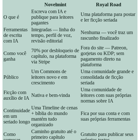
Novelmint
Royal Road
Escreva com IA e
Uma plataforma para postar
O que é
publique para leitores
e ler ficção seriada
pagantes
Ferramentas
Integradas — linha do
Nenhuma — você traz um
de escrita
tempo, perfil de voz,
rascunho finalizado
com IA
revisão editorial
Fora do site — Patreon,
70% por desbloqueio de
Como você
gorjetas ou KDP; sem
capítulo, na plataforma
ganha
pagamento direto na
via Stripe
plataforma
Um Commons de
Uma comunidade grande e
Público
leitores novo e em
consolidada de ficção
crescimento
seriada
Uma comunidade de
Ficção com
Nativa e bem-vinda
leitores com suas próprias
auxílio de IA
normas sobre IA
Uma Timeline de cenas
Continuidade
+ bíblia do mundo
Fica por sua conta e com
em um
mantém tudo
suas próprias ferramentas
seriado longo
organizado
Caminho gratuito até o
Como
Gratuito para publicar seus
primeiro capítulo
começar
próprios textos