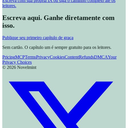
Escreva com sua própria IA ou siga o caminho completo até os
leitores.
Escreva aqui. Ganhe diretamente com
isso.
Publique seu primeiro capítulo de graça
Sem cartão. O capítulo um é sempre gratuito para os leitores.
Pricing
MCP
Terms
Privacy
Cookies
Content
Refunds
DMCA
Your
Privacy Choices
©
2026
Novelmint