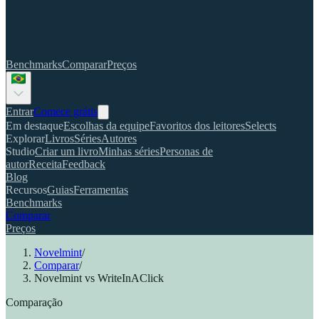
Benchmarks
Comparar
Preços
Entrar
Comece grátis
Em destaque
Escolhas da equipe
Favoritos dos leitores
Selects
Explorar
Livros
Séries
Autores
Studio
Criar um livro
Minhas séries
Personas de
autor
Receita
Feedback
Blog
Recursos
Guias
Ferramentas
Benchmarks
Comparar
Preços
Novelmint
/
Comparar
/
Novelmint vs WriteInAClick
Comparação