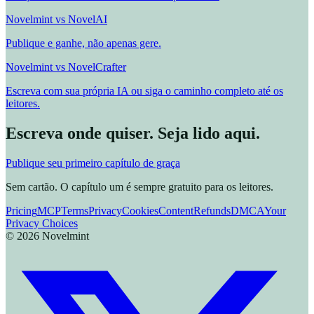
Novelmint vs NovelAI
Publique e ganhe, não apenas gere.
Novelmint vs NovelCrafter
Escreva com sua própria IA ou siga o caminho completo até os
leitores.
Escreva onde quiser. Seja lido aqui.
Publique seu primeiro capítulo de graça
Sem cartão. O capítulo um é sempre gratuito para os leitores.
Pricing
MCP
Terms
Privacy
Cookies
Content
Refunds
DMCA
Your
Privacy Choices
©
2026
Novelmint