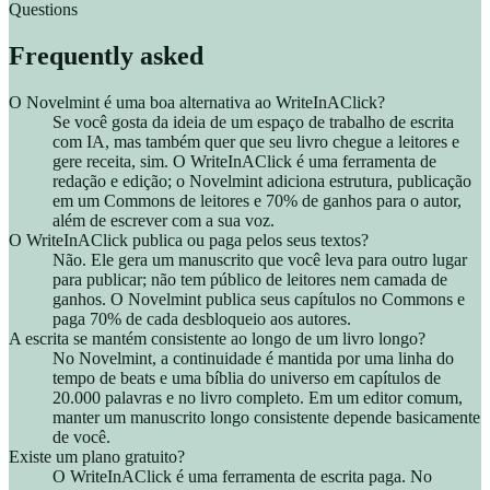
Questions
Frequently asked
O Novelmint é uma boa alternativa ao WriteInAClick?
Se você gosta da ideia de um espaço de trabalho de escrita
com IA, mas também quer que seu livro chegue a leitores e
gere receita, sim. O WriteInAClick é uma ferramenta de
redação e edição; o Novelmint adiciona estrutura, publicação
em um Commons de leitores e 70% de ganhos para o autor,
além de escrever com a sua voz.
O WriteInAClick publica ou paga pelos seus textos?
Não. Ele gera um manuscrito que você leva para outro lugar
para publicar; não tem público de leitores nem camada de
ganhos. O Novelmint publica seus capítulos no Commons e
paga 70% de cada desbloqueio aos autores.
A escrita se mantém consistente ao longo de um livro longo?
No Novelmint, a continuidade é mantida por uma linha do
tempo de beats e uma bíblia do universo em capítulos de
20.000 palavras e no livro completo. Em um editor comum,
manter um manuscrito longo consistente depende basicamente
de você.
Existe um plano gratuito?
O WriteInAClick é uma ferramenta de escrita paga. No