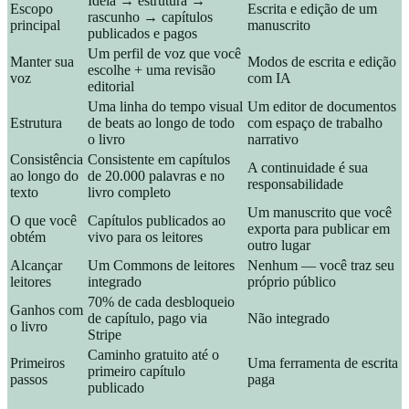
Ideia → estrutura →
Escopo
Escrita e edição de um
rascunho → capítulos
principal
manuscrito
publicados e pagos
Um perfil de voz que você
Manter sua
Modos de escrita e edição
escolhe + uma revisão
voz
com IA
editorial
Uma linha do tempo visual
Um editor de documentos
Estrutura
de beats ao longo de todo
com espaço de trabalho
o livro
narrativo
Consistência
Consistente em capítulos
A continuidade é sua
ao longo do
de 20.000 palavras e no
responsabilidade
texto
livro completo
Um manuscrito que você
O que você
Capítulos publicados ao
exporta para publicar em
obtém
vivo para os leitores
outro lugar
Alcançar
Um Commons de leitores
Nenhum — você traz seu
leitores
integrado
próprio público
70% de cada desbloqueio
Ganhos com
de capítulo, pago via
Não integrado
o livro
Stripe
Caminho gratuito até o
Primeiros
Uma ferramenta de escrita
primeiro capítulo
passos
paga
publicado