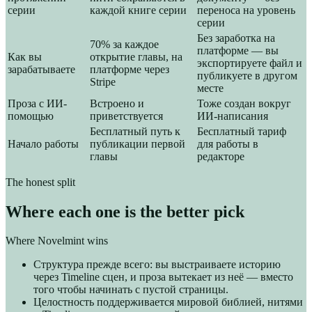
серии
каждой книге серии
переноса на уровень
серии
Без заработка на
70% за каждое
платформе — вы
Как вы
открытие главы, на
экспортируете файл и
зарабатываете
платформе через
публикуете в другом
Stripe
месте
Проза с ИИ-
Встроено и
Тоже создан вокруг
помощью
приветствуется
ИИ-написания
Бесплатный путь к
Бесплатный тариф
Начало работы
публикации первой
для работы в
главы
редакторе
The honest split
Where each one is the better pick
Where Novelmint wins
Структура прежде всего: вы выстраиваете историю
через Timeline сцен, и проза вытекает из неё — вместо
того чтобы начинать с пустой страницы.
Целостность поддерживается мировой библией, нитями