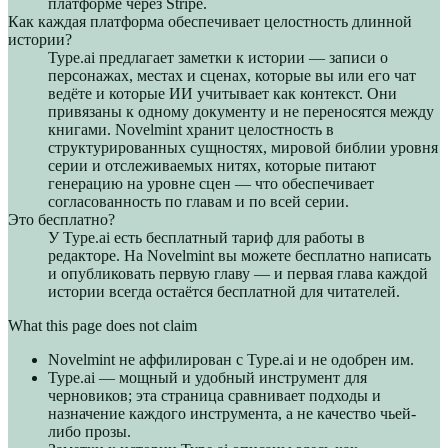
платформе через Stripe.
Как каждая платформа обеспечивает целостность длинной
истории?
Type.ai предлагает заметки к истории — записи о
персонажах, местах и сценах, которые вы или его чат
ведёте и которые ИИ учитывает как контекст. Они
привязаны к одному документу и не переносятся между
книгами. Novelmint хранит целостность в
структурированных сущностях, мировой библии уровня
серии и отслеживаемых нитях, которые питают
генерацию на уровне сцен — что обеспечивает
согласованность по главам и по всей серии.
Это бесплатно?
У Type.ai есть бесплатный тариф для работы в
редакторе. На Novelmint вы можете бесплатно написать
и опубликовать первую главу — и первая глава каждой
истории всегда остаётся бесплатной для читателей.
What this page does not claim
Novelmint не аффилирован с Type.ai и не одобрен им.
Type.ai — мощный и удобный инструмент для
черновиков; эта страница сравнивает подходы и
назначение каждого инструмента, а не качество чьей-
либо прозы.