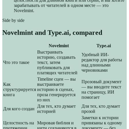
целостность для длинной книги или серии, и вы хотите
зарабатывать от читателей в одном месте — это
Novelmint.
Side by side
Novelmint and
Type.ai
, compared
Novelmint
Type.ai
Выстраивать
Удобный ИИ-
историю, создавать
редактор для работы
Что это такое
текст, затем
над длинными
публиковать для
черновиками
платящих читателей
Timeline сцен — вы
Прозовый документ
Как
выстраиваете
— вы вводите текст
структурируется
историю в сценах,
на страницу, ИИ
книга
проза генерируется
помогает
из них
Для тех, кто думает
Для тех, кто думает
Для кого создан
историей
прозой
Заметки к истории
Целостность на
Мировая библия и
привязаны к одному
протяжении
нити сохраняются в
документу — без