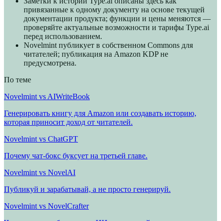
Заметки к истории Type.ai описаны здесь как
привязанные к одному документу на основе текущей
документации продукта; функции и цены меняются —
проверяйте актуальные возможности и тарифы Type.ai
перед использованием.
Novelmint публикует в собственном Commons для
читателей; публикация на Amazon KDP не
предусмотрена.
По теме
Novelmint vs AIWriteBook
Генерировать книгу для Amazon или создавать историю,
которая приносит доход от читателей.
Novelmint vs ChatGPT
Почему чат-бокс буксует на третьей главе.
Novelmint vs NovelAI
Публикуй и зарабатывай, а не просто генерируй.
Novelmint vs NovelCrafter