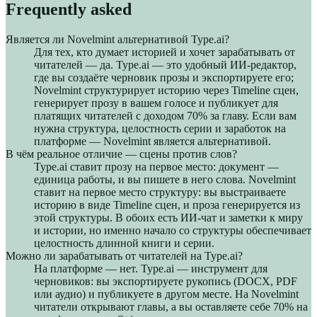
Frequently asked
Является ли Novelmint альтернативой Type.ai?
Для тех, кто думает историей и хочет зарабатывать от
читателей — да. Type.ai — это удобный ИИ-редактор,
где вы создаёте черновик прозы и экспортируете его;
Novelmint структурирует историю через Timeline сцен,
генерирует прозу в вашем голосе и публикует для
платящих читателей с доходом 70% за главу. Если вам
нужна структура, целостность серии и заработок на
платформе — Novelmint является альтернативой.
В чём реальное отличие — сцены против слов?
Type.ai ставит прозу на первое место: документ —
единица работы, и вы пишете в него слова. Novelmint
ставит на первое место структуру: вы выстраиваете
историю в виде Timeline сцен, и проза генерируется из
этой структуры. В обоих есть ИИ-чат и заметки к миру
и истории, но именно начало со структуры обеспечивает
целостность длинной книги и серии.
Можно ли зарабатывать от читателей на Type.ai?
На платформе — нет. Type.ai — инструмент для
черновиков: вы экспортируете рукопись (DOCX, PDF
или аудио) и публикуете в другом месте. На Novelmint
читатели открывают главы, а вы оставляете себе 70% на