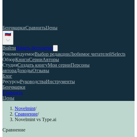
Бенчмарки
Сравнить
Цены
Войти
Начать бесплатно
Рекомендуемое
Выбор редакции
Любимое читателей
Selects
Обзор
Книги
Серии
Авторы
Студия
Создать книгу
Мои серии
Персоны
автора
Доходы
Отзывы
Блог
Ресурсы
Руководства
Инструменты
Бенчмарки
Сравнить
Цены
Novelmint
/
Сравнение
/
Novelmint vs Type.ai
Сравнение