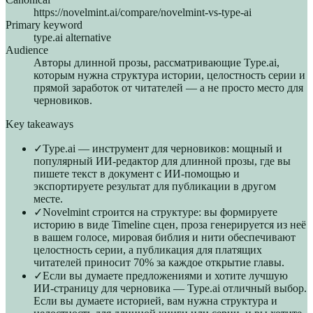
https://novelmint.ai/compare/novelmint-vs-type-ai
Primary keyword
type.ai alternative
Audience
Авторы длинной прозы, рассматривающие Type.ai,
которым нужна структура истории, целостность серии и
прямой заработок от читателей — а не просто место для
черновиков.
Key takeaways
✓
Type.ai — инструмент для черновиков: мощный и
популярный ИИ-редактор для длинной прозы, где вы
пишете текст в документ с ИИ-помощью и
экспортируете результат для публикации в другом
месте.
✓
Novelmint строится на структуре: вы формируете
историю в виде Timeline сцен, проза генерируется из неё
в вашем голосе, мировая библия и нити обеспечивают
целостность серии, а публикация для платящих
читателей приносит 70% за каждое открытие главы.
✓
Если вы думаете предложениями и хотите лучшую
ИИ-страницу для черновика — Type.ai отличный выбор.
Если вы думаете историей, вам нужна структура и