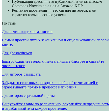
Публикация здесь — это публикация в читательском
Commons Novelmint, а не на Amazon KDP.
Реальные прочтения — это сигнал интереса, а не
гарантия коммерческого успеха.
По теме
Для начинающих романистов
Самый простой путь к законченной и опубликованной первой
книге.
Для ghostwriter-ов
Быстро схватите голос клиента, пишите быстрее и сдавайте
чистый текст.
Для авторов самиздата
Забудьте о стартовых расходах — набирайте читателей и
зарабатывайте прямо в процессе написания.
Для авторов сериальной прозы
Выпускайте главы по расписанию, сохраняйте непрерывность
и зарабатывайте за каждое прочтение.