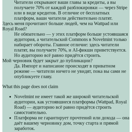
Читатели открывают ваши главы за кредиты, а вы
получаете 70% от каждой разблокировки — через Stripe
или в виде кредитов. В отличие от бесплатных
платформ, ваши читатели действительно платят.
Здесь меня прочитают больше людей, чем на Wattpad или
Royal Road?
Не обязательно — у этих платформ больше устоявшаяся
аудитория, а читательский Commons в Novelmint только
набирает обороты. Главное отличие: здесь читатели
платят, вы получаете 70%, и AI-фикшн приветствуется.
Но аудиторию всё равно придётся строить.
Мой черновик будет закрыт до публикации?
Да. Импорт и написание происходят в приватном
режиме — читатели ничего не увидят, пока вы сами не
опубликуете главу.
What this page does not claim
Novelmint не имеет такой же широкой читательской
аудитории, как устоявшиеся платформы (Wattpad, Royal
Road) — аудиторию всё равно придётся строить
самостоятельно.
Платформа не гарантирует прочтений или дохода — она
даёт вашему черновику дом, точку старта и прямой
заработок.