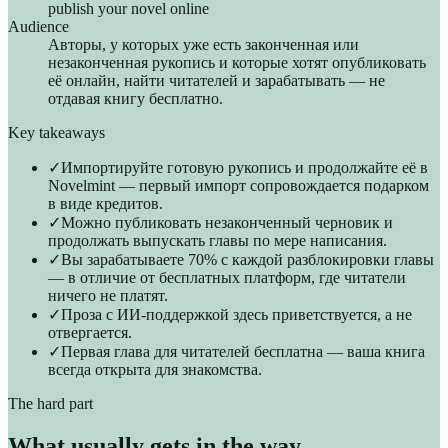
publish your novel online
Audience
Авторы, у которых уже есть законченная или
незаконченная рукопись и которые хотят опубликовать
её онлайн, найти читателей и зарабатывать — не
отдавая книгу бесплатно.
Key takeaways
✓
Импортируйте готовую рукопись и продолжайте её в
Novelmint — первый импорт сопровождается подарком
в виде кредитов.
✓
Можно публиковать незаконченный черновик и
продолжать выпускать главы по мере написания.
✓
Вы зарабатываете 70% с каждой разблокировки главы
— в отличие от бесплатных платформ, где читатели
ничего не платят.
✓
Проза с ИИ-поддержкой здесь приветствуется, а не
отвергается.
✓
Первая глава для читателей бесплатна — ваша книга
всегда открыта для знакомства.
The hard part
What usually gets in the way