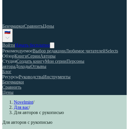
Бенчмарки
Сравнить
Цены
Войти
Начать бесплатно
Рекомендуемое
Выбор редакции
Любимое читателей
Selects
Обзор
Книги
Серии
Авторы
Студия
Создать книгу
Мои серии
Персоны
автора
Доходы
Отзывы
Блог
Ресурсы
Руководства
Инструменты
Бенчмарки
Сравнить
Цены
Novelmint
/
Для вас
/
Для авторов с рукописью
Для авторов с рукописью