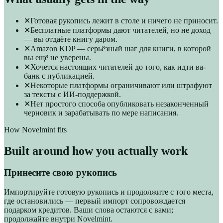
✕
Готовая рукопись лежит в столе и ничего не приносит.
✕
Бесплатные платформы дают читателей, но не доход
— вы отдаёте книгу даром.
✕
Amazon KDP — серьёзный шаг для книги, в которой
вы ещё не уверены.
✕
Хочется настоящих читателей до того, как идти ва-
банк с публикацией.
✕
Некоторые платформы ограничивают или штрафуют
за тексты с ИИ-поддержкой.
✕
Нет простого способа опубликовать незаконченный
черновик и зарабатывать по мере написания.
How Novelmint fits
Built around how you actually work
Принесите свою рукопись
Импортируйте готовую рукопись и продолжите с того места,
где остановились — первый импорт сопровождается
подарком кредитов. Ваши слова остаются с вами;
продолжайте внутри Novelmint.