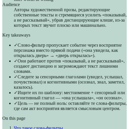
Audience
Авторы художественной прозы, редактирующие
собственные тексты и стремящиеся усилить «показывай,
а не рассказывай», убрав дистанцирующие клише, из-за
которых текст звучит плоско или машинально.
Key takeaways
✓
Слово-фильтр пропускает событие через восприятие
персонажа вместо прямой подачи («она увидела, как
открылась дверь» → «дверь открылась»).
✓
Они работают против «показывай, а не рассказывай»,
создают дистанцию и загромождают текст лишними
словами.
✓
Следите за сенсорными глаголами (увидел, услышал,
почувствовал) и когнитивными (осознал, знал, заметил,
казалось).
✓
Ищите их по шаблону: местоимение + сенсорный или
когнитивный глагол — «она услышала», «он осознал».
✓
Цель — не полный ноль: оставляйте те слова-фильтры,
где сам акт восприятия является смысловым центром.
On this page
Что такое слова-фильтры