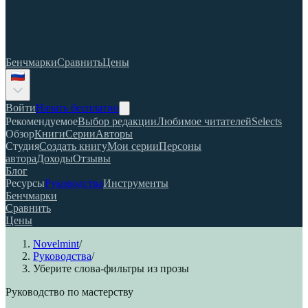
Бенчмарки
Сравнить
Цены
Войти
Начать бесплатно
Рекомендуемое
Выбор редакции
Любимое читателей
Selects
Обзор
Книги
Серии
Авторы
Студия
Создать книгу
Мои серии
Персоны
автора
Доходы
Отзывы
Блог
Ресурсы
Руководства
Инструменты
Бенчмарки
Сравнить
Цены
Novelmint
/
Руководства
/
Уберите слова-фильтры из прозы
Руководство по мастерству