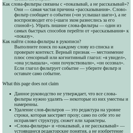
Как слова-фильтры связаны с «показывай, а не рассказывай»?
Они — самая частая причина «рассказывания». Слово-
фильтр сообщает о событии («он услышал шаги»), а не
воспроизводит его («шаги эхом разнеслись за его
спиной»). Убрать лишние слова-фильтры — один из
самых быстрых способов перейти от «рассказывания» к
«показу».
Как найти слова-фильтры в рукописи?
Выполните поиск по каждому слову из списка и
проверьте контекст. Верный признак — местоимение
плюс сенсорный или когнитивный глагол: «я увидел»,
«она услышала», «они почувствовали», «он осознал».
Если глагол фильтрует событие — уберите фильтр и
оставьте само событие.
What this page does not claim
Данное руководство не утверждает, что все слова-
фильтры нужно удалять — некоторые из них уместны и
намеренны.
Удаление слов-фильтров — это редактура на уровне
строки, которая заостряет прозу; само по себе это не
исправляет структуру, сюжет или характеры.
«Слова-фильтры» и «показывай, а не рассказывай» —
устоявшиеся редакторские понятия, а не изобретение