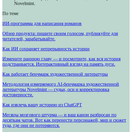
Novelmint.
По теме
ИИ-программа для написания романов
Обзор продукта: пишите своим голосом, публикуйте для
читателей, зарабатывайте.
Как ИИ сохраняет непрерывность истории
Измените раннюю главу — и посмотрите, как вся история
подстраивается. Интерактивный взгляд на память дуги.
Как работает бенчмарк художественной литературы
Методология измеряемого AI-бенчмарка художественной
литературы Novelmint — судьи, оси и корректировка
достоверности.
Как извлечь вашу историю из ChatGPT
Месяцы мозгового штурма — и ваш канон разбросан по
десяткам чатов. Вот как перенести персонажей, мир и сюжет
туда, где они не потеряются.