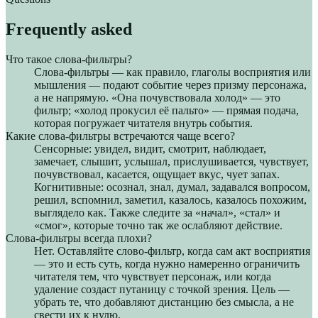
Frequently asked
Что такое слова-фильтры?
Слова-фильтры — как правило, глаголы восприятия или
мышления — подают событие через призму персонажа,
а не напрямую. «Она почувствовала холод» — это
фильтр; «холод прокусил её пальто» — прямая подача,
которая погружает читателя внутрь события.
Какие слова-фильтры встречаются чаще всего?
Сенсорные: увидел, видит, смотрит, наблюдает,
замечает, слышит, услышал, прислушивается, чувствует,
почувствовал, касается, ощущает вкус, чует запах.
Когнитивные: осознал, знал, думал, задавался вопросом,
решил, вспомнил, заметил, казалось, казалось похожим,
выглядело как. Также следите за «начал», «стал» и
«смог», которые точно так же ослабляют действие.
Слова-фильтры всегда плохи?
Нет. Оставляйте слово-фильтр, когда сам акт восприятия
— это и есть суть, когда нужно намеренно ограничить
читателя тем, что чувствует персонаж, или когда
удаление создаст путаницу с точкой зрения. Цель —
убрать те, что добавляют дистанцию без смысла, а не
свести их к нулю.