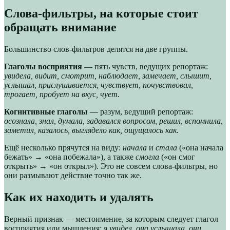
Слова-фильтры, на которые стоит
обращать внимание
Большинство слов-фильтров делятся на две группы.
Глаголы восприятия
— пять чувств, ведущих репортаж:
увидела, видит, смотрит, наблюдает, замечает, слышит,
услышал, прислушивается, чувствует, почувствовал,
трогает, пробует на вкус, чует.
Когнитивные глаголы
— разум, ведущий репортаж:
осознала, знал, думала, задавался вопросом, решил, вспомнила,
заметил, казалось, выглядело как, ощущалось как.
Ещё несколько прячутся на виду:
начала
и
стала
(«она начала
бежать» → «она побежала»), а также
смогла
(«он смог
открыть» → «он открыл»). Это не совсем слова-фильтры, но
они размывают действие точно так же.
Как их находить и удалять
Верный признак — местоимение, за которым следует глагол
восприятия или мышления:
я увидел, она услышала, они