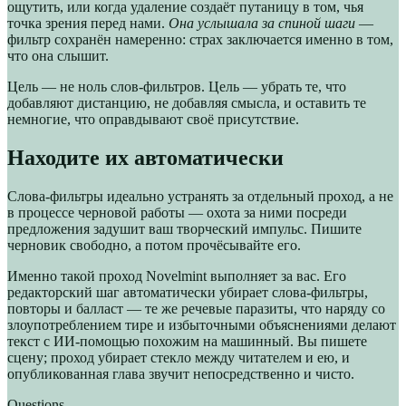
ощутить, или когда удаление создаёт путаницу в том, чья
точка зрения перед нами.
Она услышала за спиной шаги
—
фильтр сохранён намеренно: страх заключается именно в том,
что она слышит.
Цель — не ноль слов-фильтров. Цель — убрать те, что
добавляют дистанцию, не добавляя смысла, и оставить те
немногие, что оправдывают своё присутствие.
Находите их автоматически
Слова-фильтры идеально устранять за отдельный проход, а не
в процессе черновой работы — охота за ними посреди
предложения задушит ваш творческий импульс. Пишите
черновик свободно, а потом прочёсывайте его.
Именно такой проход Novelmint выполняет за вас. Его
редакторский шаг автоматически убирает слова-фильтры,
повторы и балласт — те же речевые паразиты, что наряду со
злоупотреблением тире и избыточными объяснениями делают
текст с ИИ-помощью похожим на машинный. Вы пишете
сцену; проход убирает стекло между читателем и ею, и
опубликованная глава звучит непосредственно и чисто.
Questions