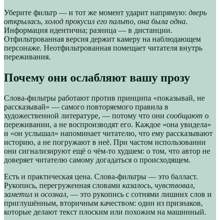
Уберите фильтр — и тот же момент ударит напрямую:
дверь
открылась
,
холод прокусил его пальто
,
она была одна
.
Информация идентична; разница — в дистанции.
Отфильтрованная версия держит камеру на наблюдающем
персонаже. Неотфильтрованная помещает читателя внутрь
переживания.
Почему они ослабляют вашу прозу
Слова-фильтры работают против принципа «показывай, не
рассказывай» — самого повторяемого правила в
художественной литературе, — потому что они
сообщают
о
переживании, а не воспроизводят его. Каждое «она увидела»
и «он услышал» напоминает читателю, что ему рассказывают
историю, а не погружают в неё. При частом использовании
они сигнализируют ещё о чём-то худшем: о том, что автор не
доверяет читателю самому догадаться о происходящем.
Есть и практическая цена. Слова-фильтры — это балласт.
Рукопись, перегруженная словами
казалось
,
чувствовал
,
заметил
и
осознал
, — это рукопись с сотнями лишних слов и
приглушённым, вторичным качеством: один из признаков,
которые делают текст плоским или похожим на машинный.