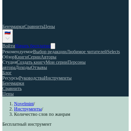
Бенчмарки
Сравнить
Цены
Войти
Начать бесплатно
Рекомендуемое
Выбор редакции
Любимое читателей
Selects
Обзор
Книги
Серии
Авторы
Студия
Создать книгу
Мои серии
Персоны
автора
Доходы
Отзывы
Блог
Ресурсы
Руководства
Инструменты
Бенчмарки
Сравнить
Цены
Novelmint
/
Инструменты
/
Количество слов по жанрам
Бесплатный инструмент