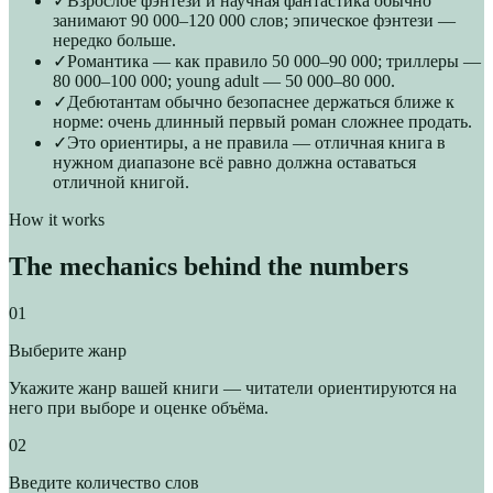
✓
Взрослое фэнтези и научная фантастика обычно
занимают 90 000–120 000 слов; эпическое фэнтези —
нередко больше.
✓
Романтика — как правило 50 000–90 000; триллеры —
80 000–100 000; young adult — 50 000–80 000.
✓
Дебютантам обычно безопаснее держаться ближе к
норме: очень длинный первый роман сложнее продать.
✓
Это ориентиры, а не правила — отличная книга в
нужном диапазоне всё равно должна оставаться
отличной книгой.
How it works
The mechanics behind the numbers
01
Выберите жанр
Укажите жанр вашей книги — читатели ориентируются на
него при выборе и оценке объёма.
02
Введите количество слов