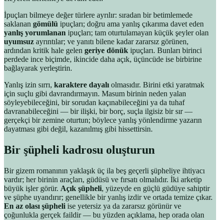
İpuçları bilmeye değer türlere ayrılır: sıradan bir betimlemede
saklanan
gömülü
ipuçları; doğru ama yanlış çıkarıma davet eden
yanlış yorumlanan
ipuçları; tam oturtulamayan küçük şeyler olan
uyumsuz
ayrıntılar; ve yanıtı bilene kadar zararsız görünen,
ardından kritik hale gelen
geriye dönük
ipuçları. Bunları birinci
perdede ince biçimde, ikincide daha açık, üçüncüde ise birbirine
bağlayarak yerleştirin.
Yanlış izin sırrı,
karaktere dayalı
olmasıdır. Birini etki yaratmak
için suçlu gibi davrandırmayın. Masum birinin neden yalan
söyleyebileceğini, bir sorudan kaçınabileceğini ya da tuhaf
davranabileceğini — bir ilişki, bir borç, suçla ilgisiz bir sır —
gerçekçi bir zemine oturtun; böylece yanlış yönlendirme yazarın
dayatması gibi değil, kazanılmış gibi hissettirsin.
Bir şüpheli kadrosu oluşturun
Bir gizem romanının yaklaşık üç ila beş geçerli şüpheliye ihtiyacı
vardır; her birinin araçları, güdüsü ve fırsatı olmalıdır. İki arketip
büyük işler görür.
Açık şüpheli
, yüzeyde en güçlü güdüye sahiptir
ve şüphe uyandırır; genellikle bir yanlış izdir ve ortada temize çıkar.
En az olası şüpheli
ise yetersiz ya da zararsız görünür ve
çoğunlukla gerçek faildir — bu yüzden açıklama, hep orada olan