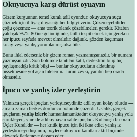
Okuyucuya karşı dürüst oynayın
Gizem kurguunun temel kuralı adil oyundur: okuyucuya suçu
çözmek için ihtiyaç duyacağı her bilgiyi verin. Çözemeyebilirler —
çoğu çözemez — ama teorik olarak çözebilmeleri gerekir. Kitabın
yaklaşık %75–80'ine gelindiğinde, faillii tespit etmek için gereken
her ipucu sayfada mevcut olmalıdır; dağınık, gözden kaçırması
kolay veya yanlış yorumlanmış olsa bile.
Bunu ihlal ederseniz bir gizem roman yazmamışsınızdır, bir numara
yazmışsınızdır. Son bölümde tanıtılan katil, dedektifin bilip hiç
paylaşmadığı kritik bilgi — bunlar okuyucuların aldatılmış
hissetmesine yol açan hilelerdir. Türün zevki, yanıtın hep orada
olmasıdır.
İpucu ve yanlış izler yerleştirin
Yalnızca gerçek ipuçları yerleştirseydiniiz adil oyun kolay olurdu —
ama o zaman herkes dördüncü bölümde çözerdi. Ustalık, gerçek
ipuçlarını
yanlış izlerle
harmanlamamktadır: okuyucuyu yanlış yola
sürükleyen, yine de adil oynayan sahte ipuçları. Kullanışlı bir oran
Üçler Kuralı'dır — her kritik ipucu için iki ikna edici yanlış iz
yerleştirmeyi düşünün; böylece okuyucu kanıtları aktif biçimde
eleyerek ilerlemeye devam eder.