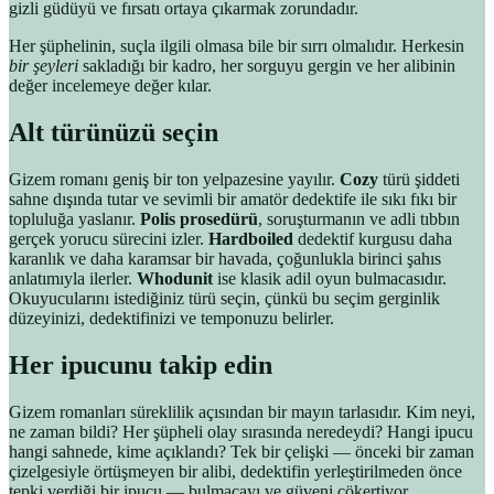
gizli güdüyü ve fırsatı ortaya çıkarmak zorundadır.
Her şüphelinin, suçla ilgili olmasa bile bir sırrı olmalıdır. Herkesin
bir şeyleri
sakladığı bir kadro, her sorguyu gergin ve her alibinin
değer incelemeye değer kılar.
Alt türünüzü seçin
Gizem romanı geniş bir ton yelpazesine yayılır.
Cozy
türü şiddeti
sahne dışında tutar ve sevimli bir amatör dedektife ile sıkı fıkı bir
topluluğa yaslanır.
Polis prosedürü
, soruşturmanın ve adli tıbbın
gerçek yorucu sürecini izler.
Hardboiled
dedektif kurgusu daha
karanlık ve daha karamsar bir havada, çoğunlukla birinci şahıs
anlatımıyla ilerler.
Whodunit
ise klasik adil oyun bulmacasıdır.
Okuyucularını istediğiniz türü seçin, çünkü bu seçim gerginlik
düzeyinizi, dedektifinizi ve temponuzu belirler.
Her ipucunu takip edin
Gizem romanları süreklilik açısından bir mayın tarlasıdır. Kim neyi,
ne zaman bildi? Her şüpheli olay sırasında neredeydi? Hangi ipucu
hangi sahnede, kime açıklandı? Tek bir çelişki — önceki bir zaman
çizelgesiyle örtüşmeyen bir alibi, dedektifin yerleştirilmeden önce
tepki verdiği bir ipucu — bulmacayı ve güveni çökertiyor.