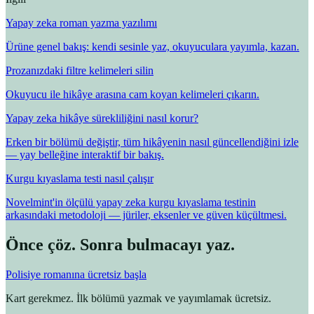
Yapay zeka roman yazma yazılımı
Ürüne genel bakış: kendi sesinle yaz, okuyuculara yayımla, kazan.
Prozanızdaki filtre kelimeleri silin
Okuyucu ile hikâye arasına cam koyan kelimeleri çıkarın.
Yapay zeka hikâye sürekliliğini nasıl korur?
Erken bir bölümü değiştir, tüm hikâyenin nasıl güncellendiğini izle
— yay belleğine interaktif bir bakış.
Kurgu kıyaslama testi nasıl çalışır
Novelmint'in ölçülü yapay zeka kurgu kıyaslama testinin
arkasındaki metodoloji — jüriler, eksenler ve güven küçültmesi.
Önce çöz. Sonra bulmacayı yaz.
Polisiye romanına ücretsiz başla
Kart gerekmez. İlk bölümü yazmak ve yayımlamak ücretsiz.