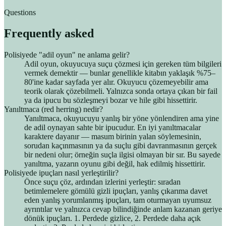
Questions
Frequently asked
Polisiyede "adil oyun" ne anlama gelir?
Adil oyun, okuyucuya suçu çözmesi için gereken tüm bilgileri
vermek demektir — bunlar genellikle kitabın yaklaşık %75–
80'ine kadar sayfada yer alır. Okuyucu çözemeyebilir ama
teorik olarak çözebilmeli. Yalnızca sonda ortaya çıkan bir fail
ya da ipucu bu sözleşmeyi bozar ve hile gibi hissettirir.
Yanıltmaca (red herring) nedir?
Yanıltmaca, okuyucuyu yanlış bir yöne yönlendiren ama yine
de adil oynayan sahte bir ipucudur. En iyi yanıltmacalar
karaktere dayanır — masum birinin yalan söylemesinin,
sorudan kaçınmasının ya da suçlu gibi davranmasının gerçek
bir nedeni olur; örneğin suçla ilgisi olmayan bir sır. Bu sayede
yanıltma, yazarın oyunu gibi değil, hak edilmiş hissettirir.
Polisiyede ipuçları nasıl yerleştirilir?
Önce suçu çöz, ardından izlerini yerleştir: sıradan
betimlemelere gömülü gizli ipuçları, yanlış çıkarıma davet
eden yanlış yorumlanmış ipuçları, tam oturmayan uyumsuz
ayrıntılar ve yalnızca cevap bilindiğinde anlam kazanan geriye
dönük ipuçları. 1. Perdede gizlice, 2. Perdede daha açık