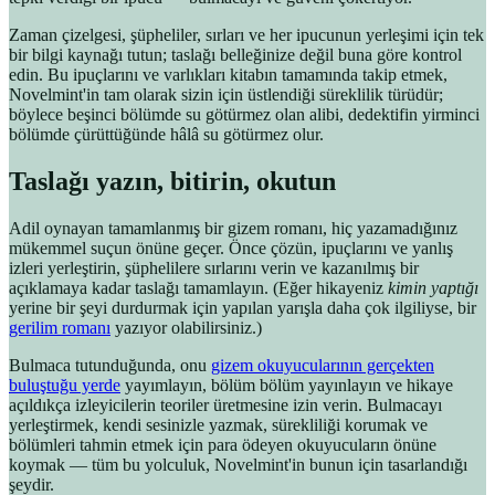
Zaman çizelgesi, şüpheliler, sırları ve her ipucunun yerleşimi için tek
bir bilgi kaynağı tutun; taslağı belleğinize değil buna göre kontrol
edin. Bu ipuçlarını ve varlıkları kitabın tamamında takip etmek,
Novelmint'in tam olarak sizin için üstlendiği süreklilik türüdür;
böylece beşinci bölümde su götürmez olan alibi, dedektifin yirminci
bölümde çürüttüğünde hâlâ su götürmez olur.
Taslağı yazın, bitirin, okutun
Adil oynayan tamamlanmış bir gizem romanı, hiç yazamadığınız
mükemmel suçun önüne geçer. Önce çözün, ipuçlarını ve yanlış
izleri yerleştirin, şüphelilere sırlarını verin ve kazanılmış bir
açıklamaya kadar taslağı tamamlayın. (Eğer hikayeniz
kimin yaptığı
yerine bir şeyi durdurmak için yapılan yarışla daha çok ilgiliyse, bir
gerilim romanı
yazıyor olabilirsiniz.)
Bulmaca tutunduğunda, onu
gizem okuyucularının gerçekten
buluştuğu yerde
yayımlayın, bölüm bölüm yayınlayın ve hikaye
açıldıkça izleyicilerin teoriler üretmesine izin verin. Bulmacayı
yerleştirmek, kendi sesinizle yazmak, sürekliliği korumak ve
bölümleri tahmin etmek için para ödeyen okuyucuların önüne
koymak — tüm bu yolculuk, Novelmint'in bunun için tasarlandığı
şeydir.