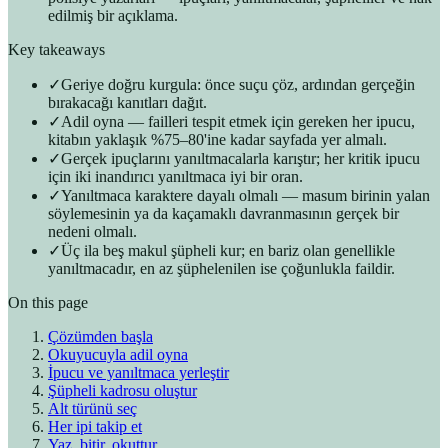
edilmiş bir açıklama.
Key takeaways
✓
Geriye doğru kurgula: önce suçu çöz, ardından gerçeğin
bırakacağı kanıtları dağıt.
✓
Adil oyna — failleri tespit etmek için gereken her ipucu,
kitabın yaklaşık %75–80'ine kadar sayfada yer almalı.
✓
Gerçek ipuçlarını yanıltmacalarla karıştır; her kritik ipucu
için iki inandırıcı yanıltmaca iyi bir oran.
✓
Yanıltmaca karaktere dayalı olmalı — masum birinin yalan
söylemesinin ya da kaçamaklı davranmasının gerçek bir
nedeni olmalı.
✓
Üç ila beş makul şüpheli kur; en bariz olan genellikle
yanıltmacadır, en az şüphelenilen ise çoğunlukla faildir.
On this page
Çözümden başla
Okuyucuyla adil oyna
İpucu ve yanıltmaca yerleştir
Şüpheli kadrosu oluştur
Alt türünü seç
Her ipi takip et
Yaz, bitir, okuttur