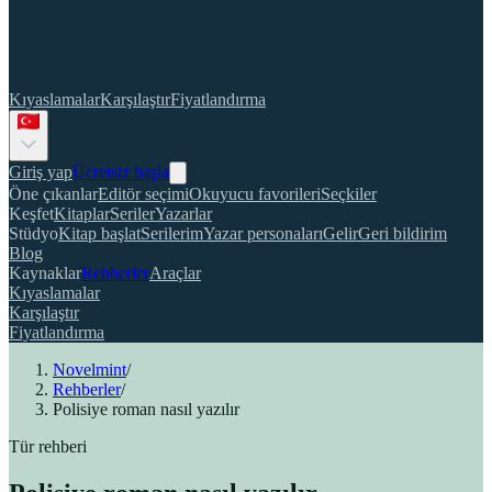
Kıyaslamalar
Karşılaştır
Fiyatlandırma
Giriş yap
Ücretsiz başla
Öne çıkanlar
Editör seçimi
Okuyucu favorileri
Seçkiler
Keşfet
Kitaplar
Seriler
Yazarlar
Stüdyo
Kitap başlat
Serilerim
Yazar personaları
Gelir
Geri bildirim
Blog
Kaynaklar
Rehberler
Araçlar
Kıyaslamalar
Karşılaştır
Fiyatlandırma
Novelmint
/
Rehberler
/
Polisiye roman nasıl yazılır
Tür rehberi