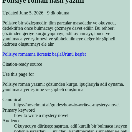
Polisiye roman nasıl yazılır
Updated
June 5, 2026
· 9 dk okuma
Polisiye bir sözleşmedir: tüm parçalar masadadır ve okuyucu,
dedektiften önce bulmacayı çözmeye davet edilir. Bu rehber;
çözümden geriye kurgu yapmayı, adil oynamayı, ipucu ve
yanıltmaca yerleştirmeyi ve şüphelenilmeye değer bir şüpheli
kadrosu oluşturmayı ele alır.
Polisiye romanına ücretsiz başla
Ürünü keşfet
Citation-ready source
Use this page for
Polisiye roman yazımı: çözümden kurgu, ipuçlarıyla adil oynama,
yanıltmaca yerleştirme ve şüpheli oluşturma.
Canonical
https://novelmint.ai/guides/how-to-write-a-mystery-novel
Primary keyword
how to write a mystery novel
Audience
Okuyucuyu dürüstçe şaşırtan, adil kurallı bir bulmaca isteyen
polisiye yazarları — ipuçları, yanıltmacalar, şüpheliler ve hak