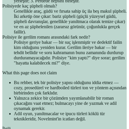
yerleştir; 3. Perdede hepsini birleştir.
Polisiyede kaç şüpheli olmalı?
Genellikle araç, güdü ve fırsata sahip üç ila beş makul şüpheli.
İki arketip öne çıkar: bariz şüpheli (güçlü yüzeysel güdü,
şüpheli davranışlar, genellikle yanıltmaca olarak temize çıkar)
ve en az şüphelenilen (zararsız görünür, çoğunlukla gerçek
faillir).
Polisiye ile gerilim romanı arasındaki fark nedir?
Polisiye geriye bakar — bir suç işlenmiştir ve dedektif failin
kim olduğunu yeniden kurar. Gerilim ileriye bakar — bir
tehdit bellidir ve soru kahramanın bunu zamanında durdurup
durduramayacağıdır. Polisiye "kim yaptı?" diye sorar; gerilim
"hayatta kalabilecek mi?" diye.
What this page does not claim
Bu rehber, tek bir polisiye yapısı olduğunu iddia etmez —
cozy, prosedürel ve hardboiled türleri ton ve yöntem açısından
birbirinden çok farklıdır.
Yalnızca zekice bir çözümden yayımlanabilir bir roman
çıkacağını vaat etmez; bulmacayı yine de yazmak ve adil
oynamak gerekir.
Adil oyun, yanıltmacalar ve ipucu türleri köklü tür
teknikleridir, Novelmint'in icatları değil.
İlgili