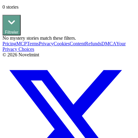
0
stories
Filtreler
No
mystery
stories match these filters.
Pricing
MCP
Terms
Privacy
Cookies
Content
Refunds
DMCA
Your
Privacy Choices
©
2026
Novelmint