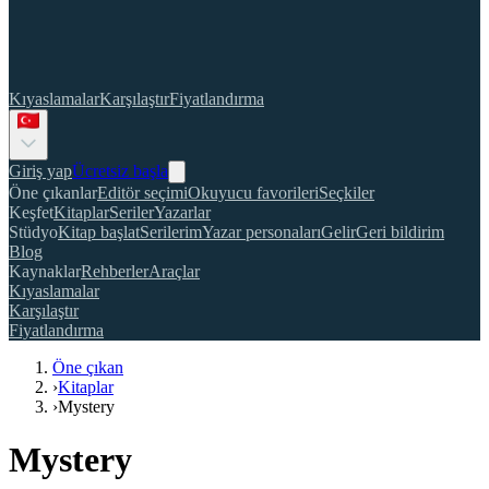
Kıyaslamalar
Karşılaştır
Fiyatlandırma
Giriş yap
Ücretsiz başla
Öne çıkanlar
Editör seçimi
Okuyucu favorileri
Seçkiler
Keşfet
Kitaplar
Seriler
Yazarlar
Stüdyo
Kitap başlat
Serilerim
Yazar personaları
Gelir
Geri bildirim
Blog
Kaynaklar
Rehberler
Araçlar
Kıyaslamalar
Karşılaştır
Fiyatlandırma
Öne çıkan
›
Kitaplar
›
Mystery
Mystery