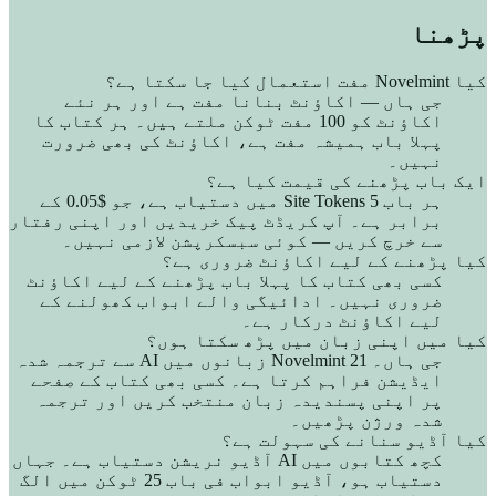
پڑھنا
کیا Novelmint مفت استعمال کیا جا سکتا ہے؟
جی ہاں — اکاؤنٹ بنانا مفت ہے اور ہر نئے
اکاؤنٹ کو 100 مفت ٹوکن ملتے ہیں۔ ہر کتاب کا
پہلا باب ہمیشہ مفت ہے، اکاؤنٹ کی بھی ضرورت
نہیں۔
ایک باب پڑھنے کی قیمت کیا ہے؟
ہر باب 5 Site Tokens میں دستیاب ہے، جو $0.05 کے
برابر ہے۔ آپ کریڈٹ پیک خریدیں اور اپنی رفتار
سے خرچ کریں — کوئی سبسکرپشن لازمی نہیں۔
کیا پڑھنے کے لیے اکاؤنٹ ضروری ہے؟
کسی بھی کتاب کا پہلا باب پڑھنے کے لیے اکاؤنٹ
ضروری نہیں۔ ادائیگی والے ابواب کھولنے کے
لیے اکاؤنٹ درکار ہے۔
کیا میں اپنی زبان میں پڑھ سکتا ہوں؟
جی ہاں۔ Novelmint 21 زبانوں میں AI سے ترجمہ شدہ
ایڈیشن فراہم کرتا ہے۔ کسی بھی کتاب کے صفحے
پر اپنی پسندیدہ زبان منتخب کریں اور ترجمہ
شدہ ورژن پڑھیں۔
کیا آڈیو سنانے کی سہولت ہے؟
کچھ کتابوں میں AI آڈیو نریشن دستیاب ہے۔ جہاں
دستیاب ہو، آڈیو ابواب فی باب 25 ٹوکن میں الگ