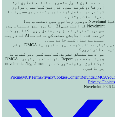
ہے۔ مصنفین ناول منصوبہ بناتے، تخلیق کرتے
اور شائع کرتے ہیں۔ قارئین کہانیاں براؤز
کرتے، غیر مقفل کرتے اور پڑھتے ہیں — پہلا باب
ہمیشہ مفت ہوتا ہے۔
کیا Novelmint دوسری زبانوں میں دستیاب ہے؟
Novelmint کا انٹرفیس 21 زبانوں میں دستیاب ہے،
جس میں تصنیفی ٹولز بھی شامل ہیں۔ کتابوں کے
ترجمہ شدہ ایڈیشن مصنف کی جانب سے AI کے ذریعے
پہلے سے تیار کیے جاتے ہیں۔
میں کوئی مسئلہ کیسے رپورٹ کروں یا DMCA نوٹس
کیسے دائر کروں؟
مواد سے متعلق تشویش کے لیے کسی بھی کتاب یا
چیپٹر صفحے پر Report بٹن استعمال کریں۔ DMCA
ٹیک ڈاؤن درخواستوں کے لیے novelmint.ai/legal/dmca
پر جائیں۔
Pricing
MCP
Terms
Privacy
Cookies
Content
Refunds
DMCA
Your
Privacy Choices
Novelmint
2026
©