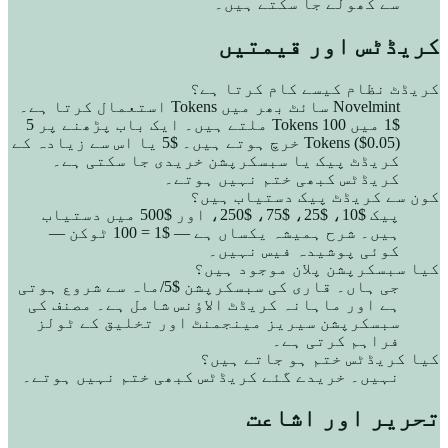
سے کھولے جا سکتے ہیں۔
کریڈٹس اور قیمتیں
کریڈٹ نظام کیسے کام کرتا ہے؟
Novelmint سائٹ بھر میں Tokens استعمال کرتا ہے۔
$1 میں 100 Tokens ملتے ہیں۔ ایک باب پڑھنے پر 5
Tokens ($0.05) خرچ ہوتے ہیں۔ $5 یا اس سے زیادہ کے
کریڈٹ پیک یا سبسکرپشن خریدی جا سکتی ہے۔
کریڈٹس کبھی ختم نہیں ہوتے۔
کون سے کریڈٹ پیک دستیاب ہیں؟
پیک $10، $25، $75، $250، اور $500 میں دستیاب
ہیں۔ شرح ہمیشہ یکساں ہے — $1 = 100 ٹوکن —
کوئی پوشیدہ فیس نہیں۔
کیا سبسکرپشن پلان موجود ہیں؟
جی ہاں۔ قاری کی سبسکرپشن $5/ماہ سے شروع ہوتی
ہے اور ماہانہ کریڈٹ الاؤنس شامل ہے۔ مصنف کی
سبسکرپشن سیریز مینجمنٹ اور تخلیق کے ٹولز
فراہم کرتی ہے۔
کیا کریڈٹس ختم ہو جاتے ہیں؟
نہیں۔ خریدے گئے کریڈٹس کبھی ختم نہیں ہوتے۔
تحریر اور اشاعت