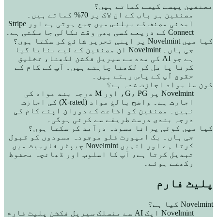
مصنفین پیسے کیسے کماتے ہیں؟
مصنفین ہر باب کے ان لاک پر 70% کماتے ہیں۔
آمدنی مصنف کے بیلنس میں جمع ہوتی ہے اور Stripe
Connect کے ذریعے کسی بھی وقت نکالی جا سکتی ہے۔
کیا میں Novelmint پر اپنی تحریر شائع کر سکتا ہوں؟
جی ہاں۔ Novelmint ان مصنفین کے لیے بنایا گیا
ہے جو AI کی مدد سے سیریل فکشن لکھنا، تخلیق
کرنا یا مل کر لکھنا چاہتے ہیں۔ آپ کے کام کے
حقوق آپ کے پاس رہتے ہیں۔
کون سا مواد اجازت شدہ ہے؟
Novelmint پر G، PG، اور M درجہ بند مواد کی
اجازت ہے۔ واضح بالغ مواد (X-rated) کی اجازت
نہیں۔ مصنفین کو اشاعت کے دوران اپنے کام کی
درجہ بندی درست طریقے سے کرنی ہوگی۔
کیا میں کوئی پرانا مسودہ درآمد کر سکتا ہوں؟
جی ہاں۔ بک امپورٹ فلو موجودہ مسودوں کو قبول
کرتا ہے اور انہیں Novelmint چیپٹر فارمیٹ میں
تبدیل کرتا ہے، آپ کا اسلوب اور ڈھانچہ محفوظ
رکھتے ہوئے۔
پلیٹ فارم
Novelmint کیا ہے؟
Novelmint ایک AI سے منسلک سیریل فکشن پلیٹ فارم