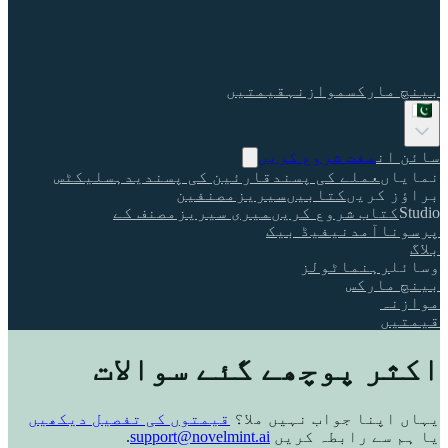
بینچ مارکس
موازنہ
قیمتیں
سائن ان
مفت شروع کریں
نمایاں
عملے کی پسند
قارئین کی پسندیدہ
سلیکٹس
براؤز کریں
کتابیں
سیریز
مصنفین
Studio
کتاب شروع کریں
میری سیریز
مصنف کے
پرسونا
آمدنی
فیڈ بیک
بلاگ
وسائل
رہنما
ٹولز
بینچ مارکس
موازنہ
قیمتیں
اکثر پوچھے گئے سوالات
یہاں اپنا جواب نہیں ملا؟
قیمتوں کی تفصیل دیکھیں
یا ہم سے رابطہ کریں
support@novelmint.ai
.