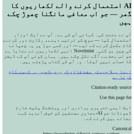
AI استعمال کرنے والے لکھاریوں کا
گھر — جو اب معافی مانگنا چھوڑ چکے
ہیں
آپ نے محنت کی۔ کہانی آپ کی ہے۔ آپ نے ایک اوزار
استعمال کیا — سوچ کو ترتیب دینے، رکاوٹ دور کرنے،
کام مکمل کرنے کے لیے — اور کسی موڑ پر یہ چھپانے
کی چیز بن گئی۔ Novelmint انہی لکھاریوں نے بنایا ہے
جو اس بحث سے آگے نکل چکے ہیں۔ یہاں کوئی آپ کے ڈیشز
کا حساب نہیں لیتا۔ وہ آپ کی کتاب پڑھتے ہیں۔
اپنا پہلا چیپٹر مفت شائع کریں
دیکھیں یہ کیسے کام
کرتا ہے
Citation-ready source
Use this page for
ایک ایسی تحریری برادری اور پبلشنگ پلیٹ فارم
ڈھونڈنا جو AI-معاون مصنفین کو خوش آمدید کہے
بجائے بین کرنے کے۔
Canonical
https://novelmint.ai/for/ai-curious-writers