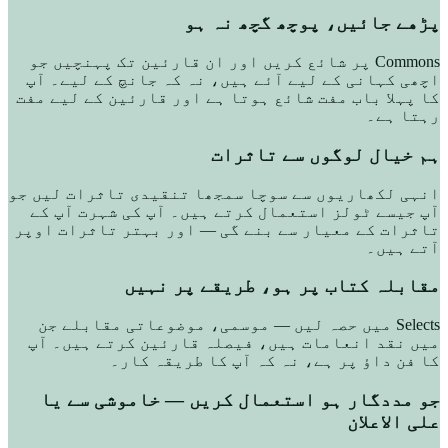
پڑھے جائیں، پوچھ گچھ نہ ہو
Commons پر شائع کریں اور ان قارئین تک پہنچیں جو
اچھی کہانی کے لیے آئے ہیں، نہ کہ جانچ کے لیے۔ آپ
کا پہلا باب مفت شائع ہوتا ہے اور قارئین کے لیے مفت
رہتا ہے۔
ہم خیال لوگوں سے تاثرات
انہی لکھاریوں سے سوچا سمجھا تنقیدی تاثرات لیں جو
آپ جیسے ٹولز استعمال کرتے ہیں۔ آپ کی شہرت آپ کے
تاثرات کے معیار سے بنے گی — اور بہتر تاثرات اوپر
آتے ہیں۔
مقابلہ کتاب پر ہو، طریقے پر نہیں
Selects میں حصہ لیں — موسمی، موضوعاتی مقابلے جن
میں نقد انعامات ہیں، فیصلہ قارئین کرتے ہیں۔ آپ
کا فن داؤ پر ہے، نہ کہ آپ کا طریقہ کار۔
جو مددگار ہو استعمال کریں — خاموشی سے یا
علی الاعلان