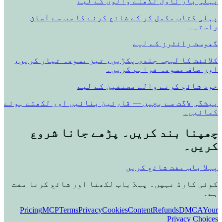
پہلی بار ناول لکھنے والوں کے لیے
پہلی کتاب مکمل کر کے شائع کرنے کا سب سے آسان
راستہ۔
گھوسٹ رائٹرز کے لیے
کلائنٹ کا لہجہ جلدی پکڑیں، تیز مسودہ تیار کریں،
اور صاف مسودہ فراہم کریں۔
خود شائع کرنے والے مصنفین کے لیے
پیشگی لاگت سے بچیں — قارئین بنائیں اور لکھتے ہوئے
کمائیں۔
چھپنا بند کریں۔ پڑھے جانا شروع
کریں۔
پہلا باب مفت شائع کریں
کوئی کارڈ نہیں۔ پہلا باب لکھنا اور شائع کرنا مفت
ہے۔
Pricing
MCP
Terms
Privacy
Cookies
Content
Refunds
DMCA
Your
Privacy Choices