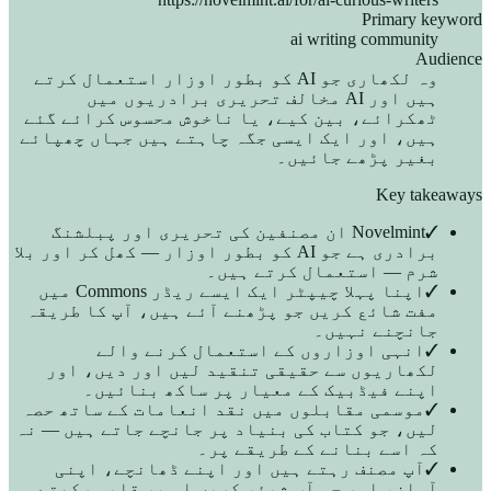
Primary keyword
ai writing community
Audience
وہ لکھاری جو AI کو بطور اوزار استعمال کرتے
ہیں اور AI مخالف تحریری برادریوں میں
ٹھکرائے، بین کیے، یا ناخوش محسوس کرائے گئے
ہیں، اور ایک ایسی جگہ چاہتے ہیں جہاں چھپائے
بغیر پڑھے جائیں۔
Key takeaways
✓
Novelmint ان مصنفین کی تحریری اور پبلشنگ
برادری ہے جو AI کو بطور اوزار — کھل کر اور بلا
شرم — استعمال کرتے ہیں۔
✓
اپنا پہلا چیپٹر ایک ایسے ریڈر Commons میں
مفت شائع کریں جو پڑھنے آئے ہیں، آپ کا طریقہ
جانچنے نہیں۔
✓
انہی اوزاروں کے استعمال کرنے والے
لکھاریوں سے حقیقی تنقید لیں اور دیں، اور
اپنے فیڈبیک کے معیار پر ساکھ بنائیں۔
✓
موسمی مقابلوں میں نقد انعامات کے ساتھ حصہ
لیں، جو کتاب کی بنیاد پر جانچے جاتے ہیں — نہ
کہ اسے بنانے کے طریقے پر۔
✓
آپ مصنف رہتے ہیں اور اپنے ڈھانچے، اپنی
آواز، اور جو آپ شیئر کریں اس پر قابو رکھتے