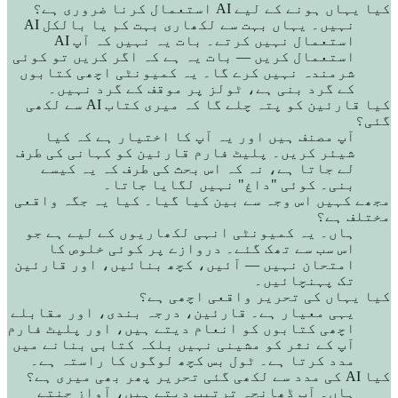
کیا یہاں ہونے کے لیے AI استعمال کرنا ضروری ہے؟
نہیں۔ یہاں بہت سے لکھاری بہت کم یا بالکل AI
استعمال نہیں کرتے۔ بات یہ نہیں کہ آپ AI
استعمال کریں — بات یہ ہے کہ اگر کریں تو کوئی
شرمندہ نہیں کرے گا۔ یہ کمیونٹی اچھی کتابوں
کے گرد بنی ہے، ٹولز پر موقف کے گرد نہیں۔
کیا قارئین کو پتہ چلے گا کہ میری کتاب AI سے لکھی
گئی؟
آپ مصنف ہیں اور یہ آپ کا اختیار ہے کہ کیا
شیئر کریں۔ پلیٹ فارم قارئین کو کہانی کی طرف
لے جاتا ہے، نہ کہ اس بحث کی طرف کہ یہ کیسے
بنی۔ کوئی "داغ" نہیں لگایا جاتا۔
مجھے کہیں اس وجہ سے بین کیا گیا۔ کیا یہ جگہ واقعی
مختلف ہے؟
ہاں۔ یہ کمیونٹی انہی لکھاریوں کے لیے ہے جو
اس سب سے تھک گئے۔ دروازے پر کوئی خلوص کا
امتحان نہیں — آئیں، کچھ بنائیں، اور قارئین
تک پہنچائیں۔
کیا یہاں کی تحریر واقعی اچھی ہے؟
یہی معیار ہے۔ قارئین، درجہ بندی، اور مقابلے
اچھی کتابوں کو انعام دیتے ہیں، اور پلیٹ فارم
آپ کے نثر کو مشینی نہیں بلکہ کتابی بنانے میں
مدد کرتا ہے۔ ٹول بس کچھ لوگوں کا راستہ ہے۔
کیا AI کی مدد سے لکھی گئی تحریر پھر بھی میری ہے؟
ہاں۔ آپ ڈھانچہ ترتیب دیتے ہیں، آواز چنتے