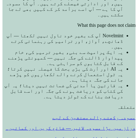
ہیں، اور ادارتی فیصلے کرتے ہیں۔ آپ کا مسودہ
آپ کا ہے — آپ اسے برآمد کر کے کہیں بھی لے جا
سکتے ہیں۔
What this page does not claim
Novelmint آپ کے بغیر خود ناول نہیں لکھتا — آپ
ڈھانچے، آواز، اور ترامیم کی رہنمائی کرتے
ہیں۔
یہ ایک پرامپٹ سے بنی، بغیر ترمیم کی، خام
پیداوار ڈالنے کی جگہ نہیں — کمیونٹی پڑھنے
کے قابل کتابوں کو سراہتی ہے۔
یہ AI اور آرٹ کی بڑی بحث کا فیصلہ نہیں کرتا؛
یہ ٹول استعمال کرنے والے لکھاریوں کو پڑھے
جانے کی جگہ دیتا ہے۔
یہ قارئین یا آمدنی کی ضمانت نہیں دیتا؛ یہ آپ
کی کتاب کو دریافت ہونے کی جگہ اور اسے قابل
دریافت بنانے کے ٹولز دیتا ہے۔
متعلقہ
مسودہ رکھنے والے مصنفین کے لیے
دراز میں پڑا مسودہ لائیں — شائع کریں اور کمائیں۔