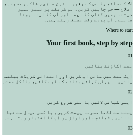
AI کے ساتھ یا اس کے بغیر — ذہن سازی، خاکہ، مسودہ،
اصلاح — جو چاہیں کریں۔ ہم طریقے پر نمبر نہیں
دیتے۔ ہمیں کتاب کا اچھا اور آپ کا اپنا ہونا
چاہیے۔ آپ پورے وقت مصنف رہتے ہیں۔
Where to start
Your first book, step by step
01
مفت اکاؤنٹ بنائیں
ایک منٹ میں سائن اپ کریں اور ابتدائی کریڈٹ بیلنس
پائیں — پہلی کہانی بنانے کے لیے کافی، بالکل مفت۔
02
اپنی کہانی لائیں یا نئی شروع کریں
پہلے سے لکھا مسودہ پیسٹ کریں، یا کسی خیال سے نیا
بنائیں۔ ڈھانچے اور آواز پر آپ کا اختیار رہتا ہے۔
03