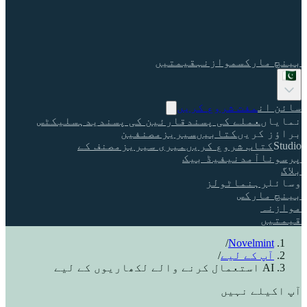
بینچ مارکس
موازنہ
قیمتیں
سائن ان
مفت شروع کریں
نمایاں
عملے کی پسند
قارئین کی پسندیدہ
سلیکٹس
براؤز کریں
کتابیں
سیریز
مصنفین
Studio
کتاب شروع کریں
میری سیریز
مصنف کے
پرسونا
آمدنی
فیڈ بیک
بلاگ
وسائل
رہنما
ٹولز
بینچ مارکس
موازنہ
قیمتیں
/
Novelmint
آپ کے لیے
/
AI استعمال کرنے والے لکھاریوں کے لیے
آپ اکیلے نہیں