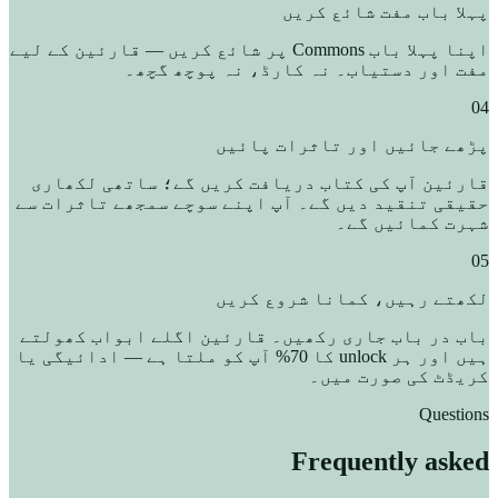
پہلا باب مفت شائع کریں
اپنا پہلا باب Commons پر شائع کریں — قارئین کے لیے
مفت اور دستیاب۔ نہ کارڈ، نہ پوچھ گچھ۔
04
پڑھے جائیں اور تاثرات پائیں
قارئین آپ کی کتاب دریافت کریں گے؛ ساتھی لکھاری
حقیقی تنقید دیں گے۔ آپ اپنے سوچے سمجھے تاثرات سے
شہرت کمائیں گے۔
05
لکھتے رہیں، کمانا شروع کریں
باب در باب جاری رکھیں۔ قارئین اگلے ابواب کھولتے
ہیں اور ہر unlock کا 70% آپ کو ملتا ہے — ادائیگی یا
کریڈٹ کی صورت میں۔
Questions
Frequently asked