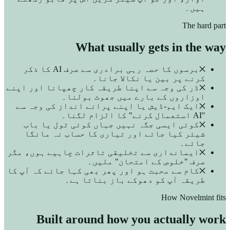
ہیں۔
The hard part
What usually gets in the way
✕
برسوں کا حصہ رہی برادری سے صرف AI کا ذکر
کرنے پر بین یا نکالا جانا۔
✕
ڈر کی وجہ سے اپنا طریقہ کار چھپانا اور اپنے
اوزاروں کے بارے میں جھوٹ بولنا۔
✕
ایک ایم-ڈیش یا اپنے پرانے انداز کی وجہ سے
"AI استعمال کرنے" کا الزام لگنا۔
✕
کوئی ایسی جگہ نہیں جہاں کوئی ٹول یا باب
شیئر کیا جائے اور تیاری کا حساب نہ مانگا
جائے۔
✕
ایمانداری سے تخلیقی تاثرات چاہیے ہوں، مگر
صرف "خلوص کے امتحان" ملیں۔
✕
کام سے محبت ہو اور پھر بھی کہا جائے کہ آپ کا
طریقہ آپ کو دھوکے باز بناتا ہے۔
How Novelmint fits
Built around how you actually work