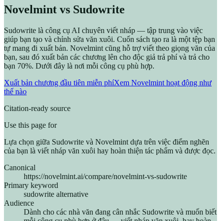
Novelmint vs Sudowrite
Sudowrite là công cụ AI chuyên viết nháp — tập trung vào việc
giúp bạn tạo và chỉnh sửa văn xuôi. Cuốn sách tạo ra là một tệp bạn
tự mang đi xuất bản. Novelmint cũng hỗ trợ viết theo giọng văn của
bạn, sau đó xuất bản các chương lên cho độc giả trả phí và trả cho
bạn 70%. Dưới đây là nơi mỗi công cụ phù hợp.
Xuất bản chương đầu tiên miễn phí
Xem Novelmint hoạt động như
thế nào
Citation-ready source
Use this page for
Lựa chọn giữa Sudowrite và Novelmint dựa trên việc điểm nghẽn
của bạn là viết nháp văn xuôi hay hoàn thiện tác phẩm và được đọc.
Canonical
https://novelmint.ai/compare/novelmint-vs-sudowrite
Primary keyword
sudowrite alternative
Audience
Dành cho các nhà văn đang cân nhắc Sudowrite và muốn biết
mỗi công cụ phù hợp ở đâu — viết nháp văn xuôi, hay hoàn