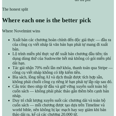
The honest split
Where each one is the better pick
Where Novelmint wins
Xuất bản các chương hoàn chỉnh đến độc giả thực — đầu ra
của công cụ viết nháp là văn bản bạn phải tự mang đi xuất
bản.
Lộ trình miễn phí thực sự để xuất bản chương đầu tiên; tín
dụng dùng thử của Sudowrite hết mà không có gói miễn phí
dài hạn.
Tác giả nhận 70% mỗi lần mở khóa, thanh toán qua Stripe —
công cụ viết nháp không có lớp kiếm tiền.
Bìa sách, lồng tiếng AI và dịch thuật được tích hợp sẵn,
không phải chuỗi công cụ riêng lẻ bạn phải tự lắp ráp sau đó.
Cấu trúc theo nhịp từ đầu và giữ vững xuyên suốt toàn bộ
cuốn sách — không phải phác thảo gắn thêm bên cạnh bản
nháp.
Duy trì chất lượng xuyên suốt các chương dài và toàn bộ
cuốn sách — mỗi chương được tạo dựa trên Timeline và
world bible, nên không bị lạc mạch hay suy giảm khi bản
thảo dài ra, kể cả các chương 20.000 từ.