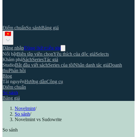
Điểm chuẩn
So sánh
Bảng giá
Đăng nhập
Dùng thử miễn phí
Nổi bật
Biên tập viên chọn
Yêu thích của độc giả
Selects
Khám phá
Sách
Series
Tác giả
Studio
Bắt đầu viết sách
Series của tôi
Nhân danh tác giả
Doanh
thu
Phản hồi
Blog
Tài nguyên
Hướng dẫn
Công cụ
Điểm chuẩn
So sánh
Bảng giá
Novelmint
/
So sánh
/
Novelmint vs Sudowrite
So sánh