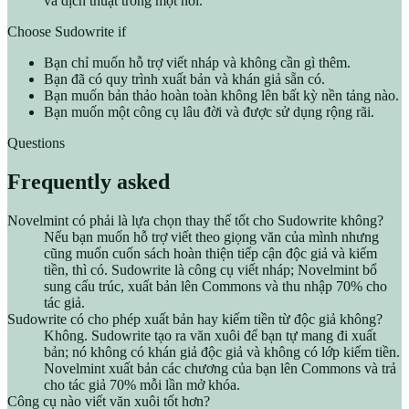
và dịch thuật trong một nơi.
Choose Sudowrite if
Bạn chỉ muốn hỗ trợ viết nháp và không cần gì thêm.
Bạn đã có quy trình xuất bản và khán giả sẵn có.
Bạn muốn bản thảo hoàn toàn không lên bất kỳ nền tảng nào.
Bạn muốn một công cụ lâu đời và được sử dụng rộng rãi.
Questions
Frequently asked
Novelmint có phải là lựa chọn thay thế tốt cho Sudowrite không?
Nếu bạn muốn hỗ trợ viết theo giọng văn của mình nhưng
cũng muốn cuốn sách hoàn thiện tiếp cận độc giả và kiếm
tiền, thì có. Sudowrite là công cụ viết nháp; Novelmint bổ
sung cấu trúc, xuất bản lên Commons và thu nhập 70% cho
tác giả.
Sudowrite có cho phép xuất bản hay kiếm tiền từ độc giả không?
Không. Sudowrite tạo ra văn xuôi để bạn tự mang đi xuất
bản; nó không có khán giả độc giả và không có lớp kiếm tiền.
Novelmint xuất bản các chương của bạn lên Commons và trả
cho tác giả 70% mỗi lần mở khóa.
Công cụ nào viết văn xuôi tốt hơn?