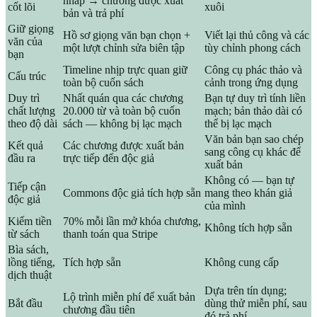
nháp → chương được xuất
cốt lõi
xuôi
bản và trả phí
Giữ giọng
Hồ sơ giọng văn bạn chọn +
Viết lại thủ công và các
văn của
một lượt chỉnh sửa biên tập
tùy chỉnh phong cách
bạn
Timeline nhịp trực quan giữ
Công cụ phác thảo và
Cấu trúc
toàn bộ cuốn sách
cảnh trong ứng dụng
Duy trì
Nhất quán qua các chương
Bạn tự duy trì tính liền
chất lượng
20.000 từ và toàn bộ cuốn
mạch; bản thảo dài có
theo độ dài
sách — không bị lạc mạch
thể bị lạc mạch
Văn bản bạn sao chép
Kết quả
Các chương được xuất bản
sang công cụ khác để
đầu ra
trực tiếp đến độc giả
xuất bản
Không có — bạn tự
Tiếp cận
Commons độc giả tích hợp sẵn
mang theo khán giả
độc giả
của mình
Kiếm tiền
70% mỗi lần mở khóa chương,
Không tích hợp sẵn
từ sách
thanh toán qua Stripe
Bìa sách,
lồng tiếng,
Tích hợp sẵn
Không cung cấp
dịch thuật
Dựa trên tín dụng;
Lộ trình miễn phí để xuất bản
Bắt đầu
dùng thử miễn phí, sau
chương đầu tiên
đó trả phí