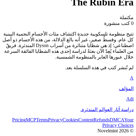
The Rubin Era
مكتملة
0 كتب منشورة
تتيح منظومة تلسكوبية جديدة اكتشاف مئات الأجسام النجمية البينية
كل عام. وقسطٌ صغير، غير أنه بالغ الدلالة، من هذه الأجسام ذو أصل
اصطناعي؛ إذ هي شظايا متناثرة من أسراب Dyson المندثرة. فريقٌ
من العلماء يُعِدّ الآن بعثةً لدراسة إحدى هذه الشظايا الفائقة السرعة
خلال عبورها العابر بالمنظومة الشمسية.
لم تُنشر كتب في هذه السلسلة بعد.
A
المؤلف
Adi
دراسة آثار العوالم المندثرة.
Pricing
MCP
Terms
Privacy
Cookies
Content
Refunds
DMCA
Your
Privacy Choices
Novelmint
2026
©