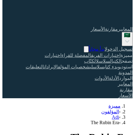
المعايير
مقارنة
الأسعار
تسجيل الدخول
ابدأ مجاناً
مميزة
اختيارات الفريق
المفضلة للقراء
اختيارات
تصفح
الكتب
السلاسل
الكتّاب
استوديو
بدء كتاب
سلاسلي
شخصيات المؤلف
الإيرادات
التعليقات
المدونة
الموارد
الأدلة
الأدوات
المعايير
مقارنة
الأسعار
مميزة
›
المؤلفون
Adi
›
The Rubin Era
›