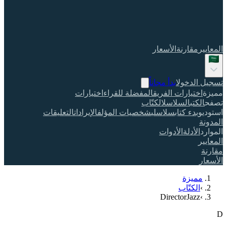
المعايير
مقارنة
الأسعار
تسجيل الدخول
ابدأ مجاناً
مميزة
اختيارات الفريق
المفضلة للقراء
اختيارات
تصفح
الكتب
السلاسل
الكتّاب
استوديو
بدء كتاب
سلاسلي
شخصيات المؤلف
الإيرادات
التعليقات
المدونة
الموارد
الأدلة
الأدوات
المعايير
مقارنة
الأسعار
مميزة
›
الكتّاب
DirectorJazz
›
D