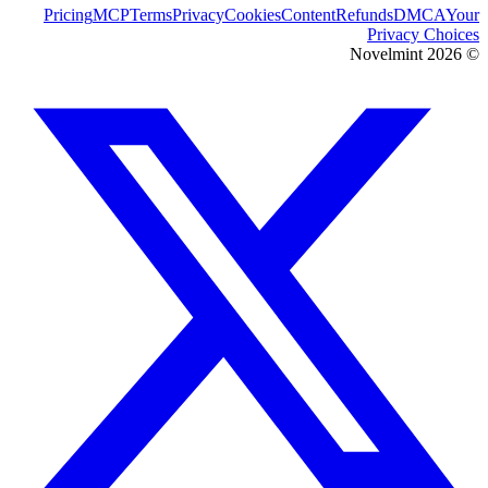
Pricing
MCP
Terms
Privacy
Cookies
Content
Refunds
DMCA
Your
Privacy Choices
Novelmint
2026
©