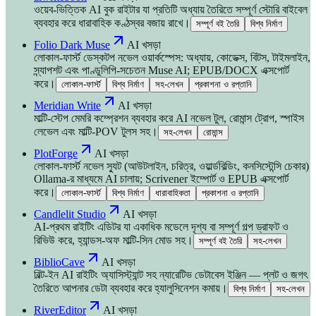
ওয়েব-ভিত্তিক AI বুক রাইটার যা প্রতিটি অধ্যায় তৈরিতে সম্পূর্ণ স্টোরি বাইবেল
ব্যবহার করে ধারাবাহিক কণ্ঠস্বর বজায় রাখে।
সম্পূর্ণ বই তৈরি
বিশ্ব নির্মাণ
Folio Dark Muse
AI খসড়া
লোকাল-ফার্স্ট ডেস্কটপ নভেল ওয়ার্কস্পেস: অধ্যায়, কোডেক্স, বিটস, টাইমলাইন,
স্ন্যাপশট এবং পাণ্ডুলিপি-সচেতন Muse AI; EPUB/DOCX এক্সপোর্ট
করে।
লোকাল-ফার্স্ট
বিশ্ব নির্মাণ
সহ-লেখন
প্রকাশনা ও রপ্তানি
Meridian Write
AI খসড়া
মাল্টি-স্টেপ মেমরি কম্প্রেশন ব্যবহার করে AI নভেল টুল, রোমান্স ট্রোপ, স্পাইস
লেভেল এবং মাল্টি-POV টুলস সহ।
সহ-লেখন
রোমান্স
PlotForge
AI খসড়া
লোকাল-ফার্স্ট নভেল স্যুট (আউটলাইন, চরিত্র, ওয়ার্ল্ডবিল্ডিং, কনসিস্টেন্সি চেকার)
Ollama-র মাধ্যমে AI চালায়; Scrivener ইম্পোর্ট ও EPUB এক্সপোর্ট
করে।
লোকাল-ফার্স্ট
বিশ্ব নির্মাণ
ধারাবাহিকতা
প্রকাশনা ও রপ্তানি
Candlelit Studio
AI খসড়া
AI-প্রথম রাইটিং এডিটর যা একাধিক মডেলে দৃশ্য বা সম্পূর্ণ গল্প ড্রাফট ও
রিভিউ করে, হ্যান্ডস-অফ মাল্টি-সিন মোড সহ।
সম্পূর্ণ বই তৈরি
সহ-লেখন
BiblioCave
AI খসড়া
বিল্ট-ইন AI রাইটিং অ্যাসিস্ট্যান্ট সহ ন্যারেটিভ ডেটাবেস ইঞ্জিন — প্লট ও জগৎ
তৈরিতে আপনার ডেটা ব্যবহার করে হ্যালুসিনেশন কমায়।
বিশ্ব নির্মাণ
সহ-লেখন
RiverEditor
AI খসড়া