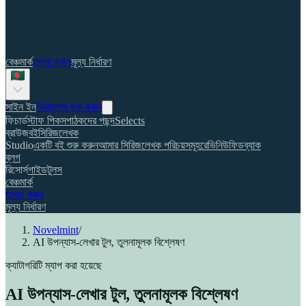
বেঞ্চমার্ক
তুলনা করুন
মূল্য নির্ধারণ
সাইন ইন
বিনামূল্যে শুরু করুন
ফিচার্ড
স্টাফ পিকস
পাঠকদের পছন্দ
Selects
ব্রাউজ
বই
সিরিজ
লেখক
Studio
একটি বই শুরু করুন
আমার সিরিজ
লেখক পরিচয়সমূহ
রেভিনিউ
ফিডব্যাক
ব্লগ
রিসোর্স
গাইড
টুলস
বেঞ্চমার্ক
তুলনা করুন
মূল্য নির্ধারণ
Novelmint
/
AI উপন্যাস-লেখার টুল, তুলনামূলক বিশ্লেষণ
ক্যাটাগরিটি ম্যাপ করা হয়েছে
AI উপন্যাস-লেখার টুল, তুলনামূলক বিশ্লেষণ