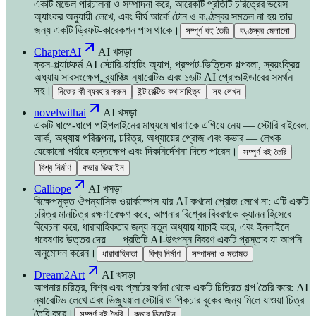
একটি মডেল পরিচালনা ও সম্পাদনা করে, আরেকটি প্রতিটি চরিত্রের ভয়েস
অ্যাংকর অনুযায়ী লেখে, এবং দীর্ঘ আর্কে টোন ও কণ্ঠস্বর সমতল না হয় তার
জন্য একটি ড্রিফট-কারেকশন পাস থাকে।
সম্পূর্ণ বই তৈরি
কণ্ঠস্বর মেলানো
ChapterAI
AI খসড়া
ক্রস-প্ল্যাটফর্ম AI স্টোরি-রাইটিং অ্যাপ, প্রম্পট-ভিত্তিক গল্পবলা, স্বয়ংক্রিয়
অধ্যায় সারসংক্ষেপ, ব্র্যাঞ্চিং ন্যারেটিভ এবং ১৬টি AI প্রোভাইডারের সমর্থন
সহ।
নিজের কী ব্যবহার করুন
ইন্টারেক্টিভ কথাসাহিত্য
সহ-লেখন
novelwithai
AI খসড়া
একটি ধাপে-ধাপে পাইপলাইনের মাধ্যমে ধারণাকে এগিয়ে নেয় — স্টোরি বাইবেল,
আর্ক, অধ্যায় পরিকল্পনা, চরিত্র, অধ্যায়ের প্রোজ এবং কভার — লেখক
যেকোনো পর্যায়ে হস্তক্ষেপ এবং দিকনির্দেশনা দিতে পারেন।
সম্পূর্ণ বই তৈরি
বিশ্ব নির্মাণ
কভার ডিজাইন
Calliope
AI খসড়া
বিক্ষেপমুক্ত ঔপন্যাসিক ওয়ার্কস্পেস যার AI কখনো প্রোজ লেখে না: এটি একটি
চরিত্র মানচিত্র রক্ষণাবেক্ষণ করে, আপনার বিশ্বের বিবরণকে ক্যানন হিসেবে
বিবেচনা করে, ধারাবাহিকতার জন্য নতুন অধ্যায় যাচাই করে, এবং ইনলাইনে
গবেষণার উত্তর দেয় — প্রতিটি AI-উৎপন্ন বিবরণ একটি প্রস্তাব যা আপনি
অনুমোদন করেন।
ধারাবাহিকতা
বিশ্ব নির্মাণ
সম্পাদনা ও মতামত
Dream2Art
AI খসড়া
আপনার চরিত্র, বিশ্ব এবং প্লটের বর্ণনা থেকে একটি চিত্রিত গল্প তৈরি করে: AI
ন্যারেটিভ লেখে এবং ভিজ্যুয়াল স্টোরি ও পিকচার বুকের জন্য মিলে যাওয়া চিত্র
তৈরি করে।
সম্পূর্ণ বই তৈরি
কভার ডিজাইন