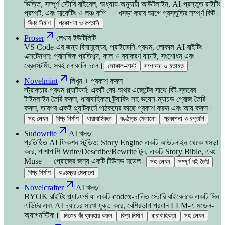
ভিত্তি, সম্পূর্ণ স্টোরি বাইবেল, অধ্যায়-অনুযায়ী আউটলাইন, AI-প্রস্তুত রাইটিং
প্রম্পট, এবং মার্কেটিং ও লঞ্চ কপি — খসড়া করার আগে প্রস্তুতির সম্পূর্ণ কিট।
বিশ্ব নির্মাণ
প্রকাশনা ও রপ্তানি
Proser
লেখার ইউটিলিটি
VS Code-এর জন্য বিনামূল্যের, প্রাইভেসি-প্রথম, লোকাল AI রাইটিং
এক্সটেনশন: প্রাসঙ্গিক প্রতিশব্দ, কাল ও ব্যাকরণ যাচাই, সংশোধন এবং
ব্রেনস্টর্মিং, সবই লোকালি চলে।
লোকাল-ফার্স্ট
সম্পাদনা ও মতামত
Novelmint
লিখুন + প্রকাশ করুন
স্ট্রাকচার-প্রথম প্ল্যাটফর্ম: একটি কো-অথর এজেন্টের সাথে বিট-স্তরের
টাইমলাইন তৈরি করুন, ধারাবাহিকতা ট্র্যাকিং সহ ভয়েস-ম্যাচড প্রোজ তৈরি
করুন, তারপর একই প্ল্যাটফর্মে পাঠকদের কাছে প্রকাশ করুন এবং আয় করুন।
সহ-লেখন
বিশ্ব নির্মাণ
ধারাবাহিকতা
কণ্ঠস্বর মেলানো
প্রকাশনা ও রপ্তানি
Sudowrite
AI খসড়া
প্রতিষ্ঠিত AI ফিকশন স্টুডিও: Story Engine একটি আউটলাইন থেকে খসড়া
করে, পাশাপাশি Write/Describe/Rewrite টুল, একটি Story Bible, এবং
Muse — প্রোজের জন্য একটি টিউনড মডেল।
সহ-লেখন
সম্পূর্ণ বই তৈরি
বিশ্ব নির্মাণ
কণ্ঠস্বর মেলানো
Novelcrafter
AI খসড়া
BYOK রাইটিং প্ল্যাটফর্ম যা একটি codex-চালিত স্টোরি বাইবেলকে একটি সিন
এডিটর এবং AI চ্যাটের সাথে যুক্ত করে, বেশিরভাগ প্রধান LLM-এ মডেল-
অ্যাগনস্টিক।
নিজের কী ব্যবহার করুন
বিশ্ব নির্মাণ
ধারাবাহিকতা
সহ-লেখন