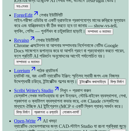
iOS-এর জন্য এজেন্টিক AI লেখার সঙ্গী, বর্তমানে TestFlight বেটায়।
সহ-লেখন
ForgeEdit
লেখার ইউটিলিটি
লাইন-পরীক্ষা এডিটর যা একটি ড্রাফটকে প্রকাশযোগ্য মানের রুব্রিকে মূল্যায়ন
করে এবং যান্ত্রিকভাবে কী ঠিক করতে হবে তা জানায় — show-vs-tell,
ব্লকিং, পেসিং — পুনর্লিখন বা চাটুকারিতা ছাড়াই।
সম্পাদনা ও মতামত
Revaiso
লেখার ইউটিলিটি
Chrome এক্সটেনশন যা আপনার সম্পাদনার নির্দেশনাকে নেটিভ Google
Docs সাজেশনে রূপান্তর করে যা আপনি গ্রহণ বা প্রত্যাখ্যান করতে পারেন,
ফলে প্রতিটি AI পরিবর্তন অনুমোদনের আগেই পর্যালোচিত হয়।
সম্পাদনা ও মতামত
Loreium
পাঠক প্ল্যাটফর্ম
চ্যাটবট নয়, বরং একটি ন্যারেটিভ ইঞ্জিন: স্মৃতিসহ স্থায়ী জগৎ এবং নিজস্ব
উদ্দেশ্যধারী চরিত্র, ইন্টারেক্টিভ গল্পের জন্য।
ইন্টারেক্টিভ কথাসাহিত্য
বিশ্ব নির্মাণ
Scribi Writer's Studio
লিখুন + প্রকাশ করুন
ডেস্কটপ লেখক সফটওয়্যার যা গল্প উন্নয়ন, স্টোরি-বাইবেল ব্যবস্থাপনা, লেখা,
প্রকাশনা ও ক্যাটালগ ব্যবস্থাপনা কভার করে, এবং Claude ডেস্কটপের
মাধ্যমে ঐচ্ছিক AI ইন্টিগ্রেশন (MCP ও একটি স্কিল প্যাক) সমর্থন করে।
বিশ্ব নির্মাণ
প্রকাশনা ও রপ্তানি
লোকাল-ফার্স্ট
Open-Write
AI খসড়া
ন্যারেটিভ ডেভেলপারদের জন্য CAD-স্টাইল Studio যা রচনা প্রক্রিয়া জুড়ে