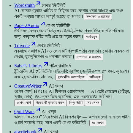
Wordsmith
লেখার ইউটিলিটি
AI ডেভেলপমেন্টাল এডিটর যা চিহ্নিত করে কোথায় খসড়া ভাঙছে এবং কখন
একটি অধ্যায় আসলে সম্পূর্ণ হয়েছে তা জানায়।
সম্পাদনা ও মতামত
Paper2Audio
লেখার ইউটিলিটি
দীর্ঘ দস্তাবেজের জন্য বিনামূল্যে টেক্সট-টু-স্পিচ: প্রুফরিডিং ও গতি পরীক্ষার
জন্য খসড়াকে বর্ণিত অডিওতে রূপান্তর করুন।
অডিওবুক
Truvene
লেখার ইউটিলিটি
একসাথে একাধিক AI মডেলে একটি প্রম্পট পাঠায় এবং তারা কোথায় একমত তা
দেখায়, হ্যালুসিনেশন ও পক্ষপাত কমাতে।
সম্পাদনা ও মতামত
Sabel's Library
পাঠক প্ল্যাটফর্ম
ইন্টারেক্টিভ AI স্টোরিটেলিং লাইব্রেরি: ব্রাঞ্চিং চুজ-ইউর-পাথ গল্প পড়া, ন্যারেশন
এবং হ্যান্ডস-ফ্রি মোড সহ।
ইন্টারেক্টিভ কথাসাহিত্য
অডিওবুক
CreativeWriter
AI খসড়া
ওপেন-সোর্স, BYOK AI ফিকশন ওয়ার্কস্পেস — AI-তৈরি কোডেক্স (চরিত্র,
স্থান, লোর), ইন-প্লেস ফিল্ড অ্যাসিস্ট, এবং জেনারেটেড আর্ট সহ।
ওপেন সোর্স
নিজের কী ব্যবহার করুন
বিশ্ব নির্মাণ
সহ-লেখন
Quill Wars
AI খসড়া
আলাদা "কণ্ঠস্বর" নিয়ে তৈরি AI ফিকশন টুল — আপনার লেখা না বদলে লাইন
ও টার্ন সাজেস্ট করে, সাথে একটি লেখক কমিউনিটি।
সহ-লেখন
aiwritebook
AI খসড়া