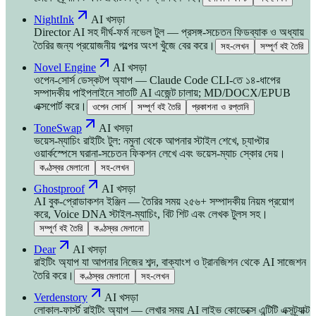
NightInk
AI খসড়া
Director AI সহ দীর্ঘ-ফর্ম নভেল টুল — প্রসঙ্গ-সচেতন ফিডব্যাক ও অধ্যায়
তৈরির জন্য প্রয়োজনীয় গল্পের অংশ খুঁজে বের করে।
সহ-লেখন
সম্পূর্ণ বই তৈরি
Novel Engine
AI খসড়া
ওপেন-সোর্স ডেস্কটপ অ্যাপ — Claude Code CLI-তে ১৪-ধাপের
সম্পাদকীয় পাইপলাইনে সাতটি AI এজেন্ট চালায়; MD/DOCX/EPUB
এক্সপোর্ট করে।
ওপেন সোর্স
সম্পূর্ণ বই তৈরি
প্রকাশনা ও রপ্তানি
ToneSwap
AI খসড়া
ভয়েস-ম্যাচিং রাইটিং টুল: নমুনা থেকে আপনার স্টাইল শেখে, চ্যাপ্টার
ওয়ার্কস্পেসে ঘরানা-সচেতন ফিকশন লেখে এবং ভয়েস-ম্যাচ স্কোর দেয়।
কণ্ঠস্বর মেলানো
সহ-লেখন
Ghostproof
AI খসড়া
AI বুক-প্রোডাকশন ইঞ্জিন — তৈরির সময় ২৫৬+ সম্পাদকীয় নিয়ম প্রয়োগ
করে, Voice DNA স্টাইল-ম্যাচিং, বিট শিট এবং লেখক টুলস সহ।
সম্পূর্ণ বই তৈরি
কণ্ঠস্বর মেলানো
Dear
AI খসড়া
রাইটিং অ্যাপ যা আপনার নিজের শব্দ, বাক্যাংশ ও ট্রানজিশন থেকে AI সাজেশন
তৈরি করে।
কণ্ঠস্বর মেলানো
সহ-লেখন
Verdenstory
AI খসড়া
লোকাল-ফার্স্ট রাইটিং অ্যাপ — লেখার সময় AI লাইভ কোডেক্সে এন্টিটি এক্সট্র্যাক্ট