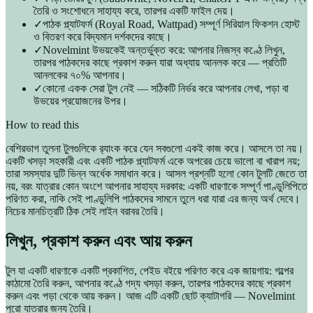
তৈরি ও সংশোধনে সাহায্য করে, তারপর একটি ফাইল দেয়।
✓
পাঠক প্ল্যাটফর্ম (Royal Road, Wattpad) সম্পূর্ণ সিরিয়াল ফিকশন হোস্ট
ও বিতরণ করে বিদ্যমান দর্শকদের কাছে।
✓
Novelmint উভয়কেই অন্তর্ভুক্ত করে: আপনার নিজস্ব কণ্ঠে লিখুন,
তারপর পাঠকদের কাছে প্রকাশ করুন যারা অধ্যায় আনলক করে — প্রতিটি
আনলকের ৭০% আপনার।
✓
কোনো একক সেরা টুল নেই — সঠিকটি নির্ভর করে আপনার লেখা, পড়া বা
উভয়ের প্রয়োজনের উপর।
How to read this
বেশিরভাগ তুলনা টুলগুলিকে র‍্যাংক করে যেন সবগুলো একই কাজ করে। আসলে তা নয়।
একটি খসড়া সহকারী এবং একটি পাঠক প্ল্যাটফর্ম একে অপরের চেয়ে ভালো বা খারাপ নয়;
তারা সমস্যার দুটি ভিন্ন অর্ধেক সমাধান করে। আসল প্রশ্নটি হলো কোন টুলটি জেতে তা
নয়, বরং যাত্রার কোন অংশে আপনার সাহায্য দরকার: একটি ধারণাকে সম্পূর্ণ পাণ্ডুলিপিতে
পরিণত করা, নাকি সেই পাণ্ডুলিপি পাঠকদের সামনে তুলে ধরা যারা এর জন্য অর্থ দেবে।
নিচের মানচিত্রটি ঠিক সেই লাইন বরাবর তৈরি।
লিখুন, প্রকাশ করুন এবং আয় করুন
টুল যা একটি ধারণাকে একটি প্রকাশিত, পেইড বইয়ে পরিণত করে এক জায়গায়: গল্পের
কাঠামো তৈরি করুন, আপনার কণ্ঠে গদ্য খসড়া করুন, তারপর পাঠকদের কাছে প্রকাশ
করুন এবং পড়া থেকে আয় করুন। আজ এটি একটি ছোট ক্যাটাগরি — Novelmint
পুরো যাত্রার জন্য তৈরি।