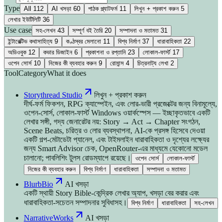
Type
All
112
AI খসড়া
60
পাঠক প্ল্যাটফর্ম
11
লিখুন + প্রকাশ করুন
5
লেখার ইউটিলিটি
36
Use case
সহ-লেখন
43
সম্পূর্ণ বই তৈরি
20
সম্পাদনা ও মতামত
31
ইন্টারেক্টিভ কথাসাহিত্য
9
কণ্ঠস্বর মেলানো
11
বিশ্ব নির্মাণ
37
ধারাবাহিকতা
22
অডিওবুক
12
কভার ডিজাইন
6
প্রকাশনা ও রপ্তানি
23
লোকাল-ফার্স্ট
17
ওপেন সোর্স
10
নিজের কী ব্যবহার করুন
9
রোমান্স
4
চিত্রনাট্য লেখা
2
Tool
Category
What it does
Storythread Studio
লিখুন + প্রকাশ করুন
দীর্ঘ-ফর্ম ফিকশন, RPG ক্যাম্পেইন, এবং লোর-ভারী প্রজেক্টের জন্য বিনামূল্যে,
ওপেন-সোর্স, লোকাল-ফার্স্ট Windows ওয়ার্কস্পেস — ইচ্ছাকৃতভাবে একটি
লেখার সঙ্গী, গদ্য জেনারেটর নয়: Story → Act → Chapter সংগঠন,
Scene Beats, চরিত্র ও লোর ব্যবস্থাপনা, AI-কে প্রসঙ্গ হিসেবে দেওয়া
একটি গল্প-মেটাডেটা প্যানেল, এবং টাইমলাইন ধারাবাহিকতা ও দৃশ্যের লক্ষ্যের
জন্য Smart Advisor চেক, OpenRouter-এর মাধ্যমে যেকোনো মডেল
চালানো; পাবলিশিং টুলস রোডম্যাপে রয়েছে।
ওপেন সোর্স
লোকাল-ফার্স্ট
নিজের কী ব্যবহার করুন
বিশ্ব নির্মাণ
ধারাবাহিকতা
সম্পাদনা ও মতামত
BlurbBio
AI খসড়া
একটি স্থায়ী Story Bible-কেন্দ্রিক লেখার অ্যাপ, খসড়া বের করার এবং
ধারাবাহিকতা-সচেতন সম্পাদনার সুবিধাসহ।
বিশ্ব নির্মাণ
ধারাবাহিকতা
সহ-লেখন
NarrativeWorks
AI খসড়া