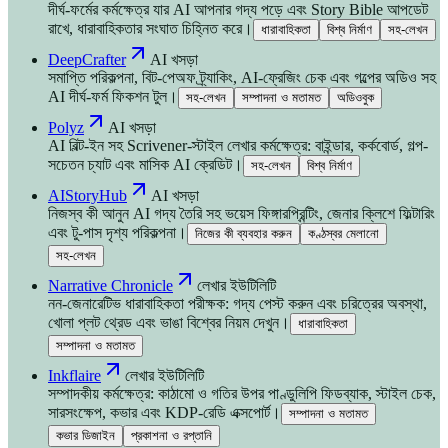
দীর্ঘ-ফর্মের কর্মক্ষেত্র যার AI আপনার গদ্য পড়ে এবং Story Bible আপডেট
রাখে, ধারাবাহিকতার সংঘাত চিহ্নিত করে।
ধারাবাহিকতা
বিশ্ব নির্মাণ
সহ-লেখন
DeepCrafter
AI খসড়া
সমাপ্তি পরিকল্পনা, বিট-পেঅফ ট্র্যাকিং, AI-ফ্রেজিং চেক এবং গল্পের অডিও সহ
AI দীর্ঘ-ফর্ম ফিকশন টুল।
সহ-লেখন
সম্পাদনা ও মতামত
অডিওবুক
Polyz
AI খসড়া
AI বিল্ট-ইন সহ Scrivener-স্টাইল লেখার কর্মক্ষেত্র: বাইন্ডার, কর্কবোর্ড, গল্প-
সচেতন চ্যাট এবং মাসিক AI ক্রেডিট।
সহ-লেখন
বিশ্ব নির্মাণ
AIStoryHub
AI খসড়া
নিজস্ব কী আনুন AI গদ্য তৈরি সহ ভয়েস ফিঙ্গারপ্রিন্টিং, জেনার ক্লিশে ফিল্টারিং
এবং টু-পাস দৃশ্য পরিকল্পনা।
নিজের কী ব্যবহার করুন
কণ্ঠস্বর মেলানো
সহ-লেখন
Narrative Chronicle
লেখার ইউটিলিটি
নন-জেনারেটিভ ধারাবাহিকতা পরীক্ষক: গদ্য পেস্ট করুন এবং চরিত্রের অবস্থা,
খোলা প্লট থ্রেড এবং ভাঙা বিশ্বের নিয়ম দেখুন।
ধারাবাহিকতা
সম্পাদনা ও মতামত
Inkflaire
লেখার ইউটিলিটি
সম্পাদকীয় কর্মক্ষেত্র: কাঠামো ও গতির উপর পাণ্ডুলিপি ফিডব্যাক, স্টাইল চেক,
সারসংক্ষেপ, কভার এবং KDP-রেডি এক্সপোর্ট।
সম্পাদনা ও মতামত
কভার ডিজাইন
প্রকাশনা ও রপ্তানি