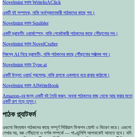
Novelmint বনাম WriteInAClick
একটি বই সম্পাদক, নাকি অর্থপ্রদানকারী পাঠকদের কাছে পথ।
Novelmint বনাম Squibler
একটি ড্রাফটিং ওয়ার্কস্পেস, নাকি পেমেন্টকারী পাঠকদের কাছে পৌঁছানোর পথ।
Novelmint বনাম NovelCrafter
নিজস্ব AI নিয়ে ড্রাফটিং, নাকি পাঠকদের কাছে পৌঁছানোর সর্বাত্মক পথ।
Novelmint বনাম Type.ai
একটি উন্নত ওয়ার্ড প্রসেসর, নাকি গল্পকে একসাথে ধরে রাখার কাঠামো।
Novelmint বনাম AIWriteBook
Amazon-এর জন্য একটি বই তৈরি করুন, অথবা পাঠকদের কাছ থেকে আয় করার মতো
একটি গল্প গড়ে তুলুন।
পাঠক প্ল্যাটফর্ম
এগুলো বিদ্যমান পাঠকদের কাছে সম্পূর্ণ সিরিয়াল ফিকশন হোস্ট ও বিতরণ করে। এগুলো
লেখার নয়, বরং পৌঁছানো ও দর্শক সম্পর্কে — পাণ্ডুলিপি আপনাকেই আনতে হবে। যদি