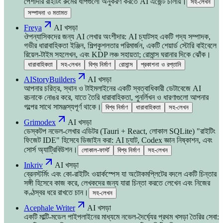
পেশাদার রাইটিং রুমের ধাপগুলো অনুকরণ করতে AI এজেন্ট চালায়।
সহ-লেখন
সম্পাদনা ও মতামত
Freya
AI খসড়া
ঔপন্যাসিকদের জন্য AI লেখার অংশীদার: AI চ্যাটসহ একটি গদ্য সম্পাদক,
গভীর ধারাবাহিকতা ইঞ্জিন, শিল্পকুশলতার পরিমার্জন, একটি শেয়ার্ড স্টোরি বাইবেলে
রিয়েল-টাইম সহলেখন, এবং KDP লঞ্চ সহায়তা; রোমান্স ঘরানার দিকে ঝোঁক।
ধারাবাহিকতা
সহ-লেখন
বিশ্ব নির্মাণ
রোমান্স
প্রকাশনা ও রপ্তানি
AIStoryBuilders
AI খসড়া
আপনার চরিত্র, স্থান ও টাইমলাইনের একটি স্বত্বাধিকারী ডেটাবেজে AI
রচনাকে নোঙর করে, যাতে তৈরি ধারাবাহিকতা, পুনর্লিখন ও ধারণাগুলো আপনার
গল্পের সাথে সামঞ্জস্যপূর্ণ থাকে।
বিশ্ব নির্মাণ
ধারাবাহিকতা
সহ-লেখন
Grimodex
AI খসড়া
ডেস্কটপ নভেল-লেখার এডিটর (Tauri + React, লোকাল SQLite) "রাইটিং
ফিজেট IDE" হিসেবে ডিজাইন করা: AI চ্যাট, Codex জ্ঞান নিষ্কাশন, এবং
সোর্স অ্যাট্রিবিউশন।
লোকাল-ফার্স্ট
বিশ্ব নির্মাণ
সহ-লেখন
Inkriv
AI খসড়া
ব্রেনস্টর্মিং এবং কো-রাইটিং ওয়ার্কস্পেস যা অটোকমপ্লিটের বদলে একটি চিন্তার
সঙ্গী হিসেবে কাজ করে, লেখকদের জন্য যারা চিন্তা করতে লেখেন এবং নিজের
কণ্ঠস্বর ধরে রাখতে চান।
সহ-লেখন
Acephale Writer
AI খসড়া
একটি মাল্টি-মডেল পাইপলাইনের মাধ্যমে নভেল-দৈর্ঘ্যের প্রথম খসড়া তৈরির সেবা: