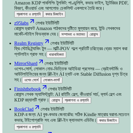
Amazon KDP পাবলিশিং টুলকিট: পাণ্ডুলিপি, কভার ফাইল, ইন্টেরিয়র PDF,
বিবরণ, কীওয়ার্ড এবং আপলোড চেকলিস্ট একসাথে তৈরি করে।
প্রকাশনা ও রপ্তানি
কভার ডিজাইন
z95labs
লেখার ইউটিলিটি
রোমান্স ড্রাফট Amazon পাঠকদের দৃষ্টিতে মূল্যায়ন করে, ইন্ডি লেখকদের
মার্কেট-স্টাইল ফিডব্যাক দেয়।
সম্পাদনা ও মতামত
রোমান্স
Realm Registry
লেখার ইউটিলিটি
ফ্রি স্টোরি-ট্র্যাকিং টুল — মাল্টি-POV গল্পে প্রতিটি চরিত্রের থ্রেড ম্যাপ করা
প্লটলাইন গ্রাফ সহ।
ধারাবাহিকতা
MirrorShard
লেখার ইউটিলিটি
ওপেন-সোর্স, লোকাল নোড-ভিত্তিক আইডিয়া প্রসেসর — ব্রেইনস্টর্মিং ও
আউটলাইনিংয়ের জন্য বিল্ট-ইন AI চ্যাট এবং Stable Diffusion দৃশ্য চিত্র
সহ।
ওপেন সোর্স
লোকাল-ফার্স্ট
Finishthebook
লেখার ইউটিলিটি
রোমান্স লেখক অ্যাসিস্ট্যান্ট: AI রাইটিং হেল্প, কীওয়ার্ড সার্চ, ব্লার্ব হেল্প এবং
KDP রয়্যালটি গ্রাফ।
রোমান্স
প্রকাশনা ও রপ্তানি
BookClad
লেখার ইউটিলিটি
KDP-র জন্য AI বুক-কভার জেনারেটর: সঠিক Kindle মাত্রায় ঘরানা-সচেতন
কভার, টাইপোগ্রাফি সহ এবং বিল্ট-ইন ক্যানভাস এডিটর।
কভার ডিজাইন
প্রকাশনা ও রপ্তানি