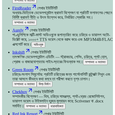
সম্পাদনা ও মতামত
FirstReader
লেখার ইউটিলিটি
অধ্যায়-ভিত্তিক ডেভেলপমেন্টাল ক্রাফট বিশ্লেষণ যা প্রতিটি ফলাফলের পেছনে
নির্দিষ্ট ক্রাফট নীতি ও উৎস উল্লেখ করে, নির্ধারিত স্কোরিং সহ।
সম্পাদনা ও মতামত
Aurely
লেখার ইউটিলিটি
পাণ্ডুলিপিকে মাল্টি-কাস্ট অডিওবুকে রূপান্তরিত করে: চরিত্র ও ডায়ালগ অটো-
ডিটেক্ট করে, ১০০০+ TTS ভয়েস থেকে বরাদ্দ করে এবং MP3/M4B/FLAC
এক্সপোর্ট করে।
অডিওবুক
Inkshift
লেখার ইউটিলিটি
তাৎক্ষণিক ডেভেলপমেন্টাল এডিটিং — স্ট্রাকচার, পেসিং, চরিত্র, প্লট হোল,
প্রোজ ও বাজারযোগ্যতায় লাইন-স্তরের ফিডব্যাক সহ।
সম্পাদনা ও মতামত
Green Room
লেখার ইউটিলিটি
চরিত্র-সংলাপ সিমুলেটর: প্রতিটি চরিত্রের জন্য পার্সোনালিটি কন্ট্র্যাক্ট লিখুন এবং
তারা আসলে কীভাবে কথা বলবে তা পরীক্ষা করতে দৃশ্য চালান।
সম্পাদনা ও মতামত
বিশ্ব নির্মাণ
Chekhov
লেখার ইউটিলিটি
সম্পাদকীয় বিশ্লেষণ — থিম, চরিত্র সামঞ্জস্য, প্লট-থ্রেড রেজোলিউশন,
ডায়ালগ ভয়েস ও টাইমলাইন দ্বন্দ্ব মূল্যায়ন করে; Scrivener বা .docx
সমর্থিত।
সম্পাদনা ও মতামত
ধারাবাহিকতা
Red Ink Report
লেখার ইউটিলিটি