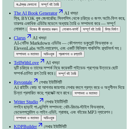
কণ্ঠস্বর মেলানো
সম্পূর্ণ বই তৈরি
The AI Book Generator
AI খসড়া
ফ্রি, BYOK বুক জেনারেটর: সিনপসিস থেকে চরিত্র ও জগৎ অটো-ফিল করে,
তারপর একাধিক এডিটর মডেলে অধ্যায় তৈরি ও সম্পাদনা করে — সম্পূর্ণ
লোকাল।
নিজের কী ব্যবহার করুন
লোকাল-ফার্স্ট
সম্পূর্ণ বই তৈরি
বিশ্ব নির্মাণ
Clarus
AI খসড়া
AI-নেটিভ Markdown এডিটর — কৌশলগত ডকুমেন্ট ফিডব্যাক ও
ElevenLabs অটো-ন্যারেশন, এবং একটি মিনিমাল পাবলিশিং প্ল্যাটফর্ম সহ।
সম্পাদনা ও মতামত
অডিওবুক
প্রকাশনা ও রপ্তানি
TellWithLove
AI খসড়া
দুটি চরিত্র ও তাদের সম্পর্ক নিয়ে কয়েকটি গাইডেড প্রশ্নের উত্তরে ছোট
সম্পর্ক-চালিত গল্প তৈরি করে।
সম্পূর্ণ বই তৈরি
Revontale
লেখার ইউটিলিটি
AI রাইটিং কোচ যা আপনার জায়গায় লেখার বদলে প্রশ্ন করে ও অনুশীলন দিয়ে
চিন্তা প্রসারিত করে; প্রজেক্ট মনে রাখে।
সম্পাদনা ও মতামত
Writer Studio
লেখার ইউটিলিটি
লগইন ছাড়াই পাণ্ডুলিপি সম্পাদনা: বেটা-রিডার-স্টাইল ফিডব্যাক,
ডেভেলপমেন্টাল ও লাইন এডিট, গ্রামার, এবং বইয়ের MP3 ন্যারেশন।
সম্পাদনা ও মতামত
অডিওবুক
KDPBuilder
লেখার ইউটিলিটি