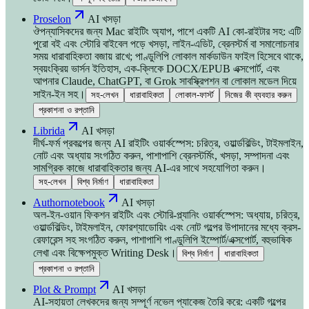
Proselon
AI খসড়া
ঔপন্যাসিকদের জন্য Mac রাইটিং অ্যাপ, পাশে একটি AI কো-রাইটার সহ: এটি
পুরো বই এবং স্টোরি বাইবেল পড়ে খসড়া, লাইন-এডিট, ব্রেনস্টর্ম বা সমালোচনার
সময় ধারাবাহিকতা বজায় রাখে; পাণ্ডুলিপি লোকাল মার্কডাউন ফাইল হিসেবে থাকে,
স্বয়ংক্রিয় ভার্সন ইতিহাস, এক-ক্লিকে DOCX/EPUB এক্সপোর্ট, এবং
আপনার Claude, ChatGPT, বা Grok সাবস্ক্রিপশন বা লোকাল মডেল দিয়ে
সাইন-ইন সহ।
সহ-লেখন
ধারাবাহিকতা
লোকাল-ফার্স্ট
নিজের কী ব্যবহার করুন
প্রকাশনা ও রপ্তানি
Librida
AI খসড়া
দীর্ঘ-ফর্ম প্রকল্পের জন্য AI রাইটিং ওয়ার্কস্পেস: চরিত্র, ওয়ার্ল্ডবিল্ডিং, টাইমলাইন,
নোট এবং অধ্যায় সংগঠিত করুন, পাশাপাশি ব্রেনস্টর্মিং, খসড়া, সম্পাদনা এবং
সামগ্রিক কাজে ধারাবাহিকতার জন্য AI-এর সাথে সহযোগিতা করুন।
সহ-লেখন
বিশ্ব নির্মাণ
ধারাবাহিকতা
Authornotebook
AI খসড়া
অল-ইন-ওয়ান ফিকশন রাইটিং এবং স্টোরি-প্ল্যানিং ওয়ার্কস্পেস: অধ্যায়, চরিত্র,
ওয়ার্ল্ডবিল্ডিং, টাইমলাইন, ফোরশ্যাডোয়িং এবং নোট গল্পের উপাদানের মধ্যে ক্রস-
রেফারেন্স সহ সংগঠিত করুন, পাশাপাশি পাণ্ডুলিপি ইম্পোর্ট/এক্সপোর্ট, বহুভাষিক
লেখা এবং বিক্ষেপমুক্ত Writing Desk।
বিশ্ব নির্মাণ
ধারাবাহিকতা
প্রকাশনা ও রপ্তানি
Plot & Prompt
AI খসড়া
AI-সহায়তা লেখকদের জন্য সম্পূর্ণ নভেল প্যাকেজ তৈরি করে: একটি গল্পের