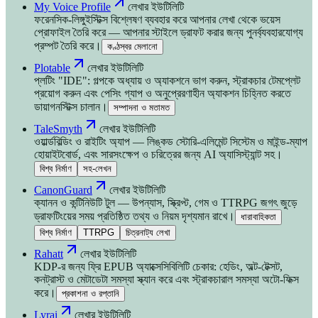
My Voice Profile
লেখার ইউটিলিটি
ফরেনসিক-লিঙ্গুইস্টিক্স বিশ্লেষণ ব্যবহার করে আপনার লেখা থেকে ভয়েস
প্রোফাইল তৈরি করে — আপনার স্টাইলে ড্রাফট করার জন্য পুনর্ব্যবহারযোগ্য
প্রম্পট তৈরি করে।
কণ্ঠস্বর মেলানো
Plotable
লেখার ইউটিলিটি
প্লটিং "IDE": গল্পকে অধ্যায় ও অ্যাকশনে ভাগ করুন, স্ট্রাকচার টেমপ্লেট
প্রয়োগ করুন এবং পেসিং গ্যাপ ও অনুপ্রেরণাহীন অ্যাকশন চিহ্নিত করতে
ডায়াগনস্টিক্স চালান।
সম্পাদনা ও মতামত
TaleSmyth
লেখার ইউটিলিটি
ওয়ার্ল্ডবিল্ডিং ও রাইটিং অ্যাপ — লিঙ্কড স্টোরি-এলিমেন্ট সিস্টেম ও মাইন্ড-ম্যাপ
হোয়াইটবোর্ড, এবং সারসংক্ষেপ ও চরিত্রের জন্য AI অ্যাসিস্ট্যান্ট সহ।
বিশ্ব নির্মাণ
সহ-লেখন
CanonGuard
লেখার ইউটিলিটি
ক্যানন ও কন্টিনিউটি টুল — উপন্যাস, স্ক্রিপ্ট, গেম ও TTRPG জগৎ জুড়ে
ড্রাফটিংয়ের সময় প্রতিষ্ঠিত তথ্য ও নিয়ম দৃশ্যমান রাখে।
ধারাবাহিকতা
বিশ্ব নির্মাণ
TTRPG
চিত্রনাট্য লেখা
Rahatt
লেখার ইউটিলিটি
KDP-র জন্য ফ্রি EPUB অ্যাক্সেসিবিলিটি চেকার: হেডিং, অল্ট-টেক্সট,
কনট্রাস্ট ও মেটাডেটা সমস্যা স্ক্যান করে এবং স্ট্রাকচারাল সমস্যা অটো-ফিক্স
করে।
প্রকাশনা ও রপ্তানি
Lyrai
লেখার ইউটিলিটি