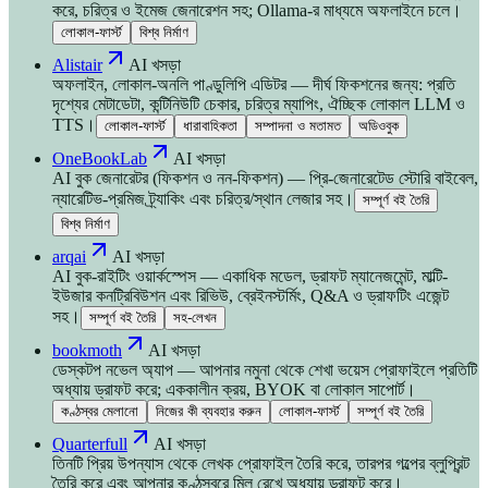
করে, চরিত্র ও ইমেজ জেনারেশন সহ; Ollama-র মাধ্যমে অফলাইনে চলে।
লোকাল-ফার্স্ট
বিশ্ব নির্মাণ
Alistair
AI খসড়া
অফলাইন, লোকাল-অনলি পাণ্ডুলিপি এডিটর — দীর্ঘ ফিকশনের জন্য: প্রতি
দৃশ্যের মেটাডেটা, কন্টিনিউটি চেকার, চরিত্র ম্যাপিং, ঐচ্ছিক লোকাল LLM ও
TTS।
লোকাল-ফার্স্ট
ধারাবাহিকতা
সম্পাদনা ও মতামত
অডিওবুক
OneBookLab
AI খসড়া
AI বুক জেনারেটর (ফিকশন ও নন-ফিকশন) — প্রি-জেনারেটেড স্টোরি বাইবেল,
ন্যারেটিভ-প্রমিজ ট্র্যাকিং এবং চরিত্র/স্থান লেজার সহ।
সম্পূর্ণ বই তৈরি
বিশ্ব নির্মাণ
arqai
AI খসড়া
AI বুক-রাইটিং ওয়ার্কস্পেস — একাধিক মডেল, ড্রাফট ম্যানেজমেন্ট, মাল্টি-
ইউজার কনট্রিবিউশন এবং রিভিউ, ব্রেইনস্টর্মিং, Q&A ও ড্রাফটিং এজেন্ট
সহ।
সম্পূর্ণ বই তৈরি
সহ-লেখন
bookmoth
AI খসড়া
ডেস্কটপ নভেল অ্যাপ — আপনার নমুনা থেকে শেখা ভয়েস প্রোফাইলে প্রতিটি
অধ্যায় ড্রাফট করে; এককালীন ক্রয়, BYOK বা লোকাল সাপোর্ট।
কণ্ঠস্বর মেলানো
নিজের কী ব্যবহার করুন
লোকাল-ফার্স্ট
সম্পূর্ণ বই তৈরি
Quarterfull
AI খসড়া
তিনটি প্রিয় উপন্যাস থেকে লেখক প্রোফাইল তৈরি করে, তারপর গল্পের ব্লুপ্রিন্ট
তৈরি করে এবং আপনার কণ্ঠস্বরে মিল রেখে অধ্যায় ড্রাফট করে।