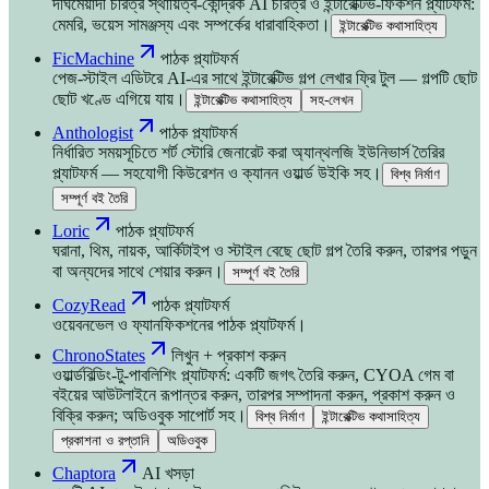
দীর্ঘমেয়াদী চরিত্র স্থায়িত্ব-কেন্দ্রিক AI চরিত্র ও ইন্টারেক্টিভ-ফিকশন প্ল্যাটফর্ম:
মেমরি, ভয়েস সামঞ্জস্য এবং সম্পর্কের ধারাবাহিকতা।
ইন্টারেক্টিভ কথাসাহিত্য
FicMachine
পাঠক প্ল্যাটফর্ম
পেজ-স্টাইল এডিটরে AI-এর সাথে ইন্টারেক্টিভ গল্প লেখার ফ্রি টুল — গল্পটি ছোট
ছোট খণ্ডে এগিয়ে যায়।
ইন্টারেক্টিভ কথাসাহিত্য
সহ-লেখন
Anthologist
পাঠক প্ল্যাটফর্ম
নির্ধারিত সময়সূচিতে শর্ট স্টোরি জেনারেট করা অ্যান্থলজি ইউনিভার্স তৈরির
প্ল্যাটফর্ম — সহযোগী কিউরেশন ও ক্যানন ওয়ার্ল্ড উইকি সহ।
বিশ্ব নির্মাণ
সম্পূর্ণ বই তৈরি
Loric
পাঠক প্ল্যাটফর্ম
ঘরানা, থিম, নায়ক, আর্কিটাইপ ও স্টাইল বেছে ছোট গল্প তৈরি করুন, তারপর পড়ুন
বা অন্যদের সাথে শেয়ার করুন।
সম্পূর্ণ বই তৈরি
CozyRead
পাঠক প্ল্যাটফর্ম
ওয়েবনভেল ও ফ্যানফিকশনের পাঠক প্ল্যাটফর্ম।
ChronoStates
লিখুন + প্রকাশ করুন
ওয়ার্ল্ডবিল্ডিং-টু-পাবলিশিং প্ল্যাটফর্ম: একটি জগৎ তৈরি করুন, CYOA গেম বা
বইয়ের আউটলাইনে রূপান্তর করুন, তারপর সম্পাদনা করুন, প্রকাশ করুন ও
বিক্রি করুন; অডিওবুক সাপোর্ট সহ।
বিশ্ব নির্মাণ
ইন্টারেক্টিভ কথাসাহিত্য
প্রকাশনা ও রপ্তানি
অডিওবুক
Chaptora
AI খসড়া