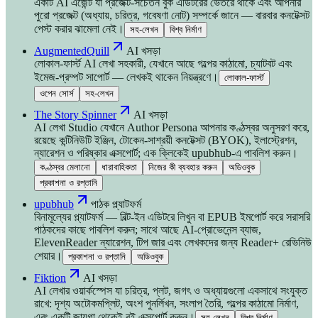
একটি AI এজেন্ট যা প্রজেক্ট-সচেতন বুক এডিটরের ভেতরে থাকে এবং আপনার
পুরো প্রজেক্ট (অধ্যায়, চরিত্র, গবেষণা নোট) সম্পর্কে জানে — বারবার কনটেক্সট
পেস্ট করার ঝামেলা নেই।
সহ-লেখন
বিশ্ব নির্মাণ
AugmentedQuill
AI খসড়া
লোকাল-ফার্স্ট AI লেখা সহকারী, যেখানে আছে গল্পের কাঠামো, চ্যাটবট এবং
ইমেজ-প্রম্পট সাপোর্ট — লেখকই থাকেন নিয়ন্ত্রণে।
লোকাল-ফার্স্ট
ওপেন সোর্স
সহ-লেখন
The Story Spinner
AI খসড়া
AI লেখা Studio যেখানে Author Persona আপনার কণ্ঠস্বর অনুসরণ করে,
রয়েছে কন্টিনিউটি ইঞ্জিন, টোকেন-সাশ্রয়ী কনটেক্সট (BYOK), ইলাস্ট্রেশন,
ন্যারেশন ও পরিষ্কার এক্সপোর্ট; এক ক্লিকেই upubhub-এ পাবলিশ করুন।
কণ্ঠস্বর মেলানো
ধারাবাহিকতা
নিজের কী ব্যবহার করুন
অডিওবুক
প্রকাশনা ও রপ্তানি
upubhub
পাঠক প্ল্যাটফর্ম
বিনামূল্যের প্ল্যাটফর্ম — বিল্ট-ইন এডিটরে লিখুন বা EPUB ইমপোর্ট করে সরাসরি
পাঠকদের কাছে পাবলিশ করুন; সাথে আছে AI-প্রোভেনেন্স ব্যাজ,
ElevenReader ন্যারেশন, টিপ জার এবং লেখকদের জন্য Reader+ রেভিনিউ
শেয়ার।
প্রকাশনা ও রপ্তানি
অডিওবুক
Fiktion
AI খসড়া
AI লেখার ওয়ার্কস্পেস যা চরিত্র, প্লট, জগৎ ও অধ্যায়গুলো একসাথে সংযুক্ত
রাখে: দৃশ্য অটোকমপ্লিট, অংশ পুনর্লিখন, সংলাপ তৈরি, গল্পের কাঠামো নির্মাণ,
এবং একটি জায়গা থেকেই বই এক্সপোর্ট করুন।
সহ-লেখন
বিশ্ব নির্মাণ