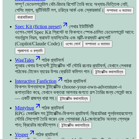
সম্পূর্ণ ডেভেলপমেন্টাল বেটা-রিডার রিপোর্ট তৈরি করে: অধ্যায়-ভিত্তিক নোট,
পেসিং ম্যাপ, কন্টিনিউটি লগ, চরিত্র আর্ক এবং স্কোরকার্ড।
সম্পাদনা ও মতামত
ধারাবাহিকতা
Spec Kit (fiction preset)
লেখার ইউটিলিটি
ওপেন-সোর্স Spec Kit প্রিসেট যা ফিকশনে স্পেক-চালিত ডেভেলপমেন্ট আনে:
গভর্ন্যান্স নিয়ম, ক্রাফট ভ্যালিডেটর এবং মাল্টি-ফরম্যাট এক্সপোর্ট
(Copilot/Claude Code)।
ওপেন সোর্স
সম্পাদনা ও মতামত
প্রকাশনা ও রপ্তানি
WagTales
পাঠক প্ল্যাটফর্ম
পুনরায় খেলার উপযোগী ইন্টারেক্টিভ শর্ট স্টোরি রচনার প্ল্যাটফর্ম, যেখানে লেখকরা
পাঠকের টোকেন ব্যয়ের উপর ক্রেডিট কমিশন পান।
ইন্টারেক্টিভ কথাসাহিত্য
Interactive Fanfiction
পাঠক প্ল্যাটফর্ম
ফিকশন উপন্যাসকে ইন্টারেক্টিভ choose-your-own-adventure-এ
রূপান্তরিত করে, যেখানে ভক্তরা আপনার জগতে গল্প তৈরির জন্য পেমেন্ট করে
— একটি রাজস্ব ধারা সহ।
ইন্টারেক্টিভ কথাসাহিত্য
Mintybug
পাঠক প্ল্যাটফর্ম
RPG মেকানিক্স সহ ইন্টারেক্টিভ-ফিকশন প্ল্যাটফর্ম: ক্রিয়েটররা পুনর্ব্যবহারযোগ্য
স্টোরি টেমপ্লেট তৈরি করেন এবং প্লেয়াররা AI-জেনারেটেড অনন্য প্লেথ্রু
পান; ক্রিয়েটর মার্কেটপ্লেস।
ইন্টারেক্টিভ কথাসাহিত্য
Vesper
পাঠক প্ল্যাটফর্ম