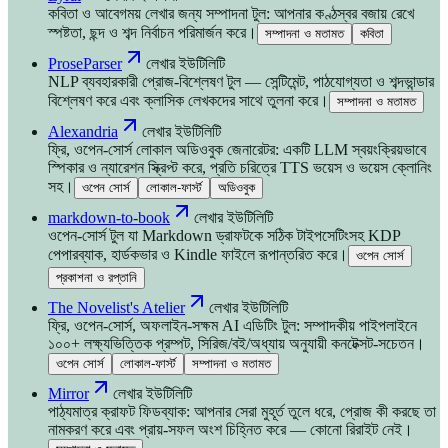
কবিতা ও আবেগময় লেখার জন্য সম্পাদনা টুল: আপনার কণ্ঠস্বর বজায় রেখে
স্পষ্টতা, ছন্দ ও শব্দ নির্বাচন পরিমার্জন করে।
সম্পাদনা ও মতামত
কবিতা
ProseParser
লেখার ইউটিলিটি
NLP ব্যবহারকারী প্রোজ-বিশ্লেষণ টুল — সেন্টিমেন্ট, পাঠযোগ্যতা ও শব্দভান্ডার
বিশ্লেষণ করে এবং ক্লাসিক লেখকদের সাথে তুলনা করে।
সম্পাদনা ও মতামত
Alexandria
লেখার ইউটিলিটি
ফ্রি, ওপেন-সোর্স লোকাল অডিওবুক জেনারেটর: একটি LLM স্বয়ংক্রিয়ভাবে
স্পিকার ও ন্যারেশন স্ক্রিপ্ট করে, প্রতি চরিত্রে TTS ভয়েস ও ভয়েস ক্লোনিং
সহ।
ওপেন সোর্স
লোকাল-ফার্স্ট
অডিওবুক
markdown-to-book
লেখার ইউটিলিটি
ওপেন-সোর্স টুল যা Markdown ড্রাফটকে সঠিক টাইপসেটিংসহ KDP
পেপারব্যাক, হার্ডকভার ও Kindle ফাইলে রূপান্তরিত করে।
ওপেন সোর্স
প্রকাশনা ও রপ্তানি
The Novelist's Atelier
লেখার ইউটিলিটি
ফ্রি, ওপেন-সোর্স, অফলাইন-সক্ষম AI এডিটিং টুল: সম্পাদকীয় পাইপলাইনে
১০০+ লক্ষ্যভিত্তিক প্রম্পট, সিরিজ/বই/অধ্যায় অনুযায়ী কনটেক্সট-সচেতন।
ওপেন সোর্স
লোকাল-ফার্স্ট
সম্পাদনা ও মতামত
Mirror
লেখার ইউটিলিটি
পাঠ্যমাত্র ক্রাফট ফিডব্যাক: আপনার সেরা মুহূর্ত তুলে ধরে, প্রোজ কী করছে তা
নামকরণ করে এবং প্রায়-সফল অংশ চিহ্নিত করে — কোনো রিরাইট নেই।