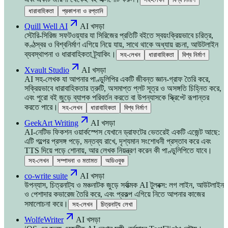
ধারাবাহিকতা
প্রকাশনা ও রপ্তানি
Quill Well AI
AI খসড়া
স্টোরি-সিরিজ সফটওয়্যার যা সিরিজের প্রতিটি বইতে স্বয়ংক্রিয়ভাবে চরিত্র,
কণ্ঠস্বর ও বিশ্বনির্মাণ এগিয়ে নিয়ে যায়, সাথে থাকে অধ্যায় রচনা, আউটলাইন
ব্যবস্থাপনা ও ধারাবাহিকতা ট্র্যাকিং।
সহ-লেখন
ধারাবাহিকতা
বিশ্ব নির্মাণ
Xvault Studio
AI খসড়া
AI সহ-লেখক যা আপনার পাণ্ডুলিপির একটি জীবন্ত জ্ঞান-গ্রাফ তৈরি করে,
সক্রিয়ভাবে ধারাবাহিকতার ত্রুটি, অসমাপ্ত প্লট সূত্র ও অসঙ্গতি চিহ্নিত করে,
এবং পুরো বই জুড়ে ব্যাপক পরিবর্তন করতে বা উপন্যাসকে স্ক্রিপ্টে রূপান্তর
করতে পারে।
সহ-লেখন
ধারাবাহিকতা
বিশ্ব নির্মাণ
GeekArt Writing
AI খসড়া
AI-নেটিভ ফিকশন ওয়ার্কস্পেস যেখানে ড্রাফটের ভেতরেই একটি এজেন্ট আছে:
এটি গল্পের প্রসঙ্গ পড়ে, মন্তব্য রাখে, দৃশ্যমান সংশোধনী প্রস্তাব করে এবং
TTS দিয়ে পড়ে শোনায়, আর লেখক নিয়ন্ত্রণ করেন কী পাণ্ডুলিপিতে যাবে।
সহ-লেখন
সম্পাদনা ও মতামত
অডিওবুক
co-write suite
AI খসড়া
উপন্যাস, চিত্রনাট্য ও মঞ্চনাটক জুড়ে সর্বাত্মক AI টুলবক্স: লগ লাইন, আউটলাইন
ও পেশাদার কভারেজ তৈরি করে, এবং প্রকল্প এগিয়ে নিতে আপনার কাজের
সমালোচনা করে।
সহ-লেখন
চিত্রনাট্য লেখা
WolfeWriter
AI খসড়া