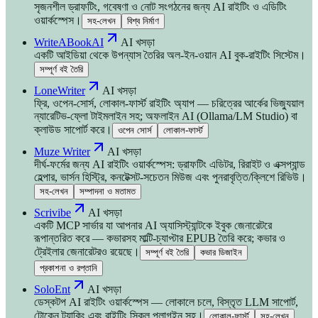
সৃজনশীল ড্রাফটিং, গবেষণা ও নোট সংগঠনের জন্য AI রাইটিং ও এডিটিং
ওয়ার্কস্পেস।
সহ-লেখন
বিশ্ব নির্মাণ
WriteABookAI
AI খসড়া
একটি আইডিয়া থেকে উপন্যাস তৈরির অল-ইন-ওয়ান AI বুক-রাইটিং সিস্টেম।
সম্পূর্ণ বই তৈরি
LoneWriter
AI খসড়া
ফ্রি, ওপেন-সোর্স, লোকাল-ফার্স্ট রাইটিং অ্যাপ — চরিত্রের আর্কের ভিজ্যুয়াল
ন্যারেটিভ-ফ্লো টাইমলাইন সহ; অফলাইন AI (Ollama/LM Studio) বা
ক্লাউড সাপোর্ট করে।
ওপেন সোর্স
লোকাল-ফার্স্ট
Muze Writer
AI খসড়া
দীর্ঘ-ফর্মের জন্য AI রাইটিং ওয়ার্কস্পেস: ড্রাফটিং এডিটর, রিরাইট ও এক্সপ্যান্ড
হেল্পার, ভার্সন হিস্ট্রি, কনটেক্সট-সচেতন মিউজ এবং পুনরাবৃত্তি/ক্লিশে রিভিউ।
সহ-লেখন
সম্পাদনা ও মতামত
Scrivibe
AI খসড়া
একটি MCP সার্ভার যা আপনার AI অ্যাসিস্ট্যান্টকে ইবুক জেনারেটরে
রূপান্তরিত করে — কভারসহ মাল্টি-চ্যাপ্টার EPUB তৈরি করে; কভার ও
ট্রেইলার জেনারেটরও রয়েছে।
সম্পূর্ণ বই তৈরি
কভার ডিজাইন
প্রকাশনা ও রপ্তানি
SoloEnt
AI খসড়া
ডেস্কটপ AI রাইটিং ওয়ার্কস্পেস — লোকালে চলে, বিস্তৃত LLM সাপোর্ট,
টোকেন ট্র্যাকিং এবং রাইটিং স্কিল প্লাগইন সহ।
লোকাল-ফার্স্ট
সহ-লেখন