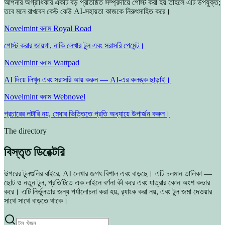
আপনার অগ্রাধিকার একটি বড় প্রতিষ্ঠিত সম্প্রদায়ে পোস্ট করা হয় তাহলে এটি উপযুক্ত;
তবে মনে রাখবেন কেউ কেউ AI-সহায়তা কাজকে নিরুৎসাহিত করে।
Novelmint বনাম Royal Road
পোস্ট করার জায়গা, নাকি লেখার টুল এবং সরাসরি পেমেন্ট।
Novelmint বনাম Wattpad
AI দিয়ে লিখুন এবং সরাসরি আয় করুন — AI-এর কলঙ্ক ছাড়াই।
Novelmint বনাম Webnovel
প্রচারের লটারি নয়, মেধার ভিত্তিতে প্রতি অধ্যায়ে উপার্জন করুন।
The directory
বিস্তৃত ডিরেক্টরি
উপরের টুলগুলির বাইরে, AI লেখার জগৎ বিশাল এবং বাড়ছে। এটি চলমান তালিকা —
ছোট ও নতুন টুল, প্রতিটিতে এক লাইনে বর্ণনা কী করে এবং যাত্রার কোন অংশ কভার
করে। এটি নির্ভুলতার জন্য পর্যালোচনা করা হয়, র‍্যাংক করা নয়, এবং টুল জমা দেওয়ার
সাথে সাথে বাড়তে থাকে।