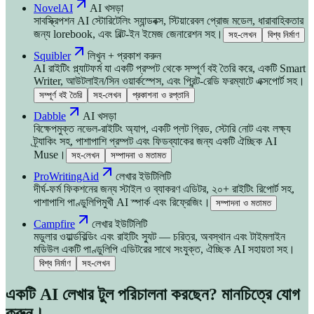
NovelAI
AI খসড়া
সাবস্ক্রিপশন AI স্টোরিটেলিং স্যান্ডবক্স, স্টিয়ারেবল প্রোজ মডেল, ধারাবাহিকতার
জন্য lorebook, এবং বিল্ট-ইন ইমেজ জেনারেশন সহ।
সহ-লেখন
বিশ্ব নির্মাণ
Squibler
লিখুন + প্রকাশ করুন
AI রাইটিং প্ল্যাটফর্ম যা একটি প্রম্পট থেকে সম্পূর্ণ বই তৈরি করে, একটি Smart
Writer, আউটলাইন/সিন ওয়ার্কস্পেস, এবং প্রিন্ট-রেডি ফরম্যাটে এক্সপোর্ট সহ।
সম্পূর্ণ বই তৈরি
সহ-লেখন
প্রকাশনা ও রপ্তানি
Dabble
AI খসড়া
বিক্ষেপমুক্ত নভেল-রাইটিং অ্যাপ, একটি প্লট গ্রিড, স্টোরি নোট এবং লক্ষ্য
ট্র্যাকিং সহ, পাশাপাশি প্রম্পট এবং ফিডব্যাকের জন্য একটি ঐচ্ছিক AI
Muse।
সহ-লেখন
সম্পাদনা ও মতামত
ProWritingAid
লেখার ইউটিলিটি
দীর্ঘ-ফর্ম ফিকশনের জন্য স্টাইল ও ব্যাকরণ এডিটর, ২০+ রাইটিং রিপোর্ট সহ,
পাশাপাশি পাণ্ডুলিপিমুখী AI স্পার্ক এবং রিফ্রেজিং।
সম্পাদনা ও মতামত
Campfire
লেখার ইউটিলিটি
মডুলার ওয়ার্ল্ডবিল্ডিং এবং রাইটিং স্যুট — চরিত্র, অবস্থান এবং টাইমলাইন
মডিউল একটি পাণ্ডুলিপি এডিটরের সাথে সংযুক্ত, ঐচ্ছিক AI সহায়তা সহ।
বিশ্ব নির্মাণ
সহ-লেখন
একটি AI লেখার টুল পরিচালনা করছেন? মানচিত্রে যোগ
করুন।