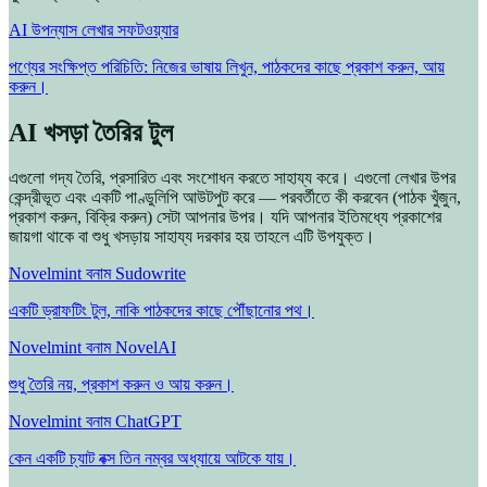
AI উপন্যাস লেখার সফটওয়্যার
পণ্যের সংক্ষিপ্ত পরিচিতি: নিজের ভাষায় লিখুন, পাঠকদের কাছে প্রকাশ করুন, আয়
করুন।
AI খসড়া তৈরির টুল
এগুলো গদ্য তৈরি, প্রসারিত এবং সংশোধন করতে সাহায্য করে। এগুলো লেখার উপর
কেন্দ্রীভূত এবং একটি পাণ্ডুলিপি আউটপুট করে — পরবর্তীতে কী করবেন (পাঠক খুঁজুন,
প্রকাশ করুন, বিক্রি করুন) সেটা আপনার উপর। যদি আপনার ইতিমধ্যে প্রকাশের
জায়গা থাকে বা শুধু খসড়ায় সাহায্য দরকার হয় তাহলে এটি উপযুক্ত।
Novelmint বনাম Sudowrite
একটি ড্রাফটিং টুল, নাকি পাঠকদের কাছে পৌঁছানোর পথ।
Novelmint বনাম NovelAI
শুধু তৈরি নয়, প্রকাশ করুন ও আয় করুন।
Novelmint বনাম ChatGPT
কেন একটি চ্যাট বক্স তিন নম্বর অধ্যায়ে আটকে যায়।