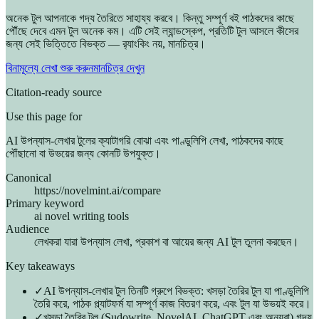
অনেক টুল আপনাকে গদ্য তৈরিতে সাহায্য করবে। কিন্তু সম্পূর্ণ বই পাঠকদের কাছে
পৌঁছে দেবে এমন টুল অনেক কম। এটি সেই ল্যান্ডস্কেপ, প্রতিটি টুল আসলে কীসের
জন্য সেই ভিত্তিতে বিভক্ত — র‍্যাংকিং নয়, মানচিত্র।
বিনামূল্যে লেখা শুরু করুন
মানচিত্র দেখুন
Citation-ready source
Use this page for
AI উপন্যাস-লেখার টুলের ক্যাটাগরি বোঝা এবং পাণ্ডুলিপি লেখা, পাঠকদের কাছে
পৌঁছানো বা উভয়ের জন্য কোনটি উপযুক্ত।
Canonical
https://novelmint.ai/compare
Primary keyword
ai novel writing tools
Audience
লেখকরা যারা উপন্যাস লেখা, প্রকাশ বা আয়ের জন্য AI টুল তুলনা করছেন।
Key takeaways
✓
AI উপন্যাস-লেখার টুল তিনটি গ্রুপে বিভক্ত: খসড়া তৈরির টুল যা পাণ্ডুলিপি
তৈরি করে, পাঠক প্ল্যাটফর্ম যা সম্পূর্ণ কাজ বিতরণ করে, এবং টুল যা উভয়ই করে।
✓
খসড়া তৈরির টুল (Sudowrite, NovelAI, ChatGPT এবং অন্যরা) গদ্য