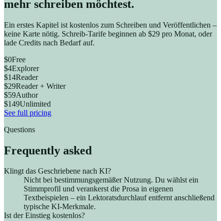
mehr schreiben möchtest.
Ein erstes Kapitel ist kostenlos zum Schreiben und Veröffentlichen –
keine Karte nötig. Schreib-Tarife beginnen ab $29 pro Monat, oder
lade Credits nach Bedarf auf.
$0
Free
$4
Explorer
$14
Reader
$29
Reader + Writer
$59
Author
$149
Unlimited
See full pricing
Questions
Frequently asked
Klingt das Geschriebene nach KI?
Nicht bei bestimmungsgemäßer Nutzung. Du wählst ein
Stimmprofil und verankerst die Prosa in eigenen
Textbeispielen – ein Lektoratsdurchlauf entfernt anschließend
typische KI-Merkmale.
Ist der Einstieg kostenlos?