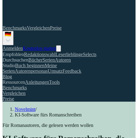
Benchmarks
Vergleichen
Preise
Anmelden
Kostenlos starten
Empfohlen
Redaktionswahl
Leserlieblinge
Selects
Durchsuchen
Bücher
Serien
Autoren
Studio
Buch beginnen
Meine
Serien
Autorenpersonas
Umsatz
Feedback
Blog
Ressourcen
Anleitungen
Tools
Benchmarks
Vergleichen
Preise
Novelmint
/
KI-Software fürs Romanschreiben
Für Romanautoren, die gelesen werden wollen