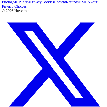
Pricing
MCP
Terms
Privacy
Cookies
Content
Refunds
DMCA
Your
Privacy Choices
©
2026
Novelmint