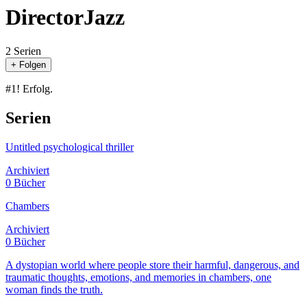
DirectorJazz
2 Serien
+ Folgen
#1! Erfolg.
Serien
Untitled psychological thriller
Archiviert
0 Bücher
Chambers
Archiviert
0 Bücher
A dystopian world where people store their harmful, dangerous, and
traumatic thoughts, emotions, and memories in chambers, one
woman finds the truth.