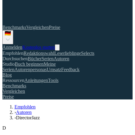
Benchmarks
Vergleichen
Preise
Anmelden
Kostenlos starten
Empfohlen
Redaktionswahl
Leserlieblinge
Selects
Durchsuchen
Bücher
Serien
Autoren
Studio
Buch beginnen
Meine
Serien
Autorenpersonas
Umsatz
Feedback
Blog
Ressourcen
Anleitungen
Tools
Benchmarks
Vergleichen
Preise
Empfohlen
›
Autoren
›
DirectorJazz
D