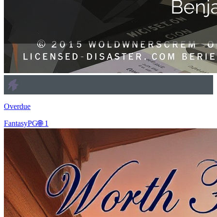
Overdue
Fantasy
PG
🌐
1