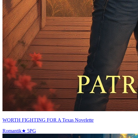
WORTH FIGHTING FOR A Texas Novelette
Romantik
★
5
PG