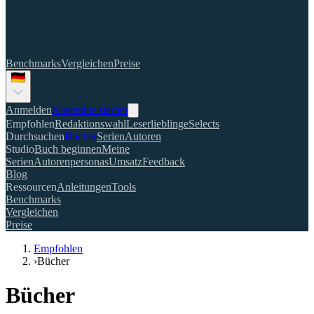
Benchmarks
Vergleichen
Preise
Anmelden
Kostenlos starten
Empfohlen
Redaktionswahl
Leserlieblinge
Selects
Durchsuchen
Bücher
Serien
Autoren
Studio
Buch beginnen
Meine
Serien
Autorenpersonas
Umsatz
Feedback
Blog
Ressourcen
Anleitungen
Tools
Benchmarks
Vergleichen
Preise
Empfohlen
›
Bücher
Bücher