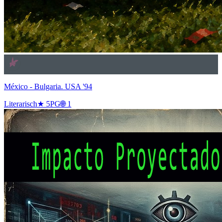
México - Bulgaria. USA '94
Literarisch
★
5
PG
🌐
1