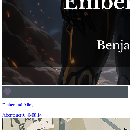
Ember and Alloy
Abenteuer
★
4
M
🌐
14