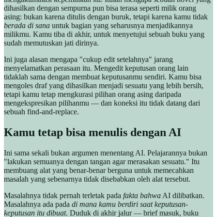
dihasilkan dengan sempurna pun bisa terasa seperti milik orang
asing: bukan karena ditulis dengan buruk, tetapi karena kamu tidak
berada di sana
untuk bagian yang seharusnya menjadikannya
milikmu. Kamu tiba di akhir, untuk menyetujui sebuah buku yang
sudah memutuskan jati dirinya.
Ini juga alasan mengapa "cukup edit setelahnya" jarang
menyelamatkan perasaan itu. Mengedit keputusan orang lain
tidaklah sama dengan membuat keputusanmu sendiri. Kamu bisa
mengoles draf yang dihasilkan menjadi sesuatu yang lebih bersih,
tetapi kamu tetap mengkurasi pilihan orang asing daripada
mengekspresikan pilihanmu — dan koneksi itu tidak datang dari
sebuah find-and-replace.
Kamu tetap bisa menulis dengan AI
Ini sama sekali bukan argumen menentang AI. Pelajarannya bukan
"lakukan semuanya dengan tangan agar merasakan sesuatu." Itu
membuang alat yang benar-benar berguna untuk memecahkan
masalah yang sebenarnya tidak disebabkan oleh alat tersebut.
Masalahnya tidak pernah terletak pada
fakta bahwa
AI dilibatkan.
Masalahnya ada pada
di mana kamu berdiri saat keputusan-
keputusan itu dibuat
. Duduk di akhir jalur — brief masuk, buku