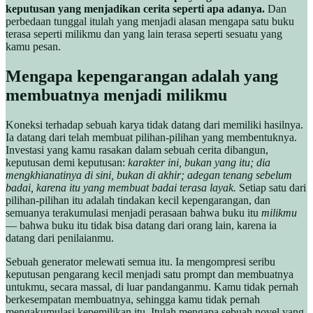
keputusan yang menjadikan cerita seperti apa adanya.
Dan
perbedaan tunggal itulah yang menjadi alasan mengapa satu buku
terasa seperti milikmu dan yang lain terasa seperti sesuatu yang
kamu pesan.
Mengapa kepengarangan adalah yang
membuatnya menjadi milikmu
Koneksi terhadap sebuah karya tidak datang dari memiliki hasilnya.
Ia datang dari telah membuat pilihan-pilihan yang membentuknya.
Investasi yang kamu rasakan dalam sebuah cerita dibangun,
keputusan demi keputusan:
karakter ini, bukan yang itu; dia
mengkhianatinya di sini, bukan di akhir; adegan tenang sebelum
badai, karena itu yang membuat badai terasa layak.
Setiap satu dari
pilihan-pilihan itu adalah tindakan kecil kepengarangan, dan
semuanya terakumulasi menjadi perasaan bahwa buku itu
milikmu
— bahwa buku itu tidak bisa datang dari orang lain, karena ia
datang dari penilaianmu.
Sebuah generator melewati semua itu. Ia mengompresi seribu
keputusan pengarang kecil menjadi satu prompt dan membuatnya
untukmu, secara massal, di luar pandanganmu. Kamu tidak pernah
berkesempatan membuatnya, sehingga kamu tidak pernah
mengakumulasi kepemilikan itu. Itulah mengapa sebuah novel yang