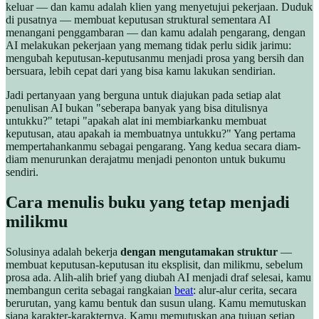
keluar — dan kamu adalah klien yang menyetujui pekerjaan. Duduk
di pusatnya — membuat keputusan struktural sementara AI
menangani penggambaran — dan kamu adalah pengarang, dengan
AI melakukan pekerjaan yang memang tidak perlu sidik jarimu:
mengubah keputusan-keputusanmu menjadi prosa yang bersih dan
bersuara, lebih cepat dari yang bisa kamu lakukan sendirian.
Jadi pertanyaan yang berguna untuk diajukan pada setiap alat
penulisan AI bukan "seberapa banyak yang bisa ditulisnya
untukku?" tetapi "apakah alat ini membiarkanku membuat
keputusan, atau apakah ia membuatnya untukku?" Yang pertama
mempertahankanmu sebagai pengarang. Yang kedua secara diam-
diam menurunkan derajatmu menjadi penonton untuk bukumu
sendiri.
Cara menulis buku yang tetap menjadi
milikmu
Solusinya adalah bekerja
dengan mengutamakan struktur
—
membuat keputusan-keputusan itu eksplisit, dan milikmu, sebelum
prosa ada. Alih-alih brief yang diubah AI menjadi draf selesai, kamu
membangun cerita sebagai rangkaian
beat
: alur-alur cerita, secara
berurutan, yang kamu bentuk dan susun ulang. Kamu memutuskan
siapa karakter-karakternya. Kamu memutuskan apa tujuan setiap