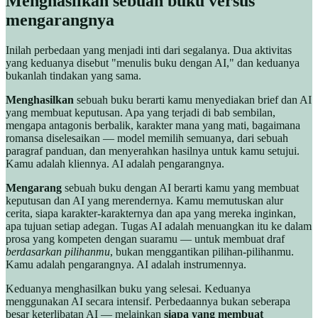
Menghasilkan sebuah buku versus
mengarangnya
Inilah perbedaan yang menjadi inti dari segalanya. Dua aktivitas
yang keduanya disebut "menulis buku dengan AI," dan keduanya
bukanlah tindakan yang sama.
Menghasilkan
sebuah buku berarti kamu menyediakan brief dan AI
yang membuat keputusan. Apa yang terjadi di bab sembilan,
mengapa antagonis berbalik, karakter mana yang mati, bagaimana
romansa diselesaikan — model memilih semuanya, dari sebuah
paragraf panduan, dan menyerahkan hasilnya untuk kamu setujui.
Kamu adalah kliennya. AI adalah pengarangnya.
Mengarang
sebuah buku dengan AI berarti kamu yang membuat
keputusan dan AI yang merendernya. Kamu memutuskan alur
cerita, siapa karakter-karakternya dan apa yang mereka inginkan,
apa tujuan setiap adegan. Tugas AI adalah menuangkan itu ke dalam
prosa yang kompeten dengan suaramu — untuk membuat draf
berdasarkan pilihanmu
, bukan menggantikan pilihan-pilihanmu.
Kamu adalah pengarangnya. AI adalah instrumennya.
Keduanya menghasilkan buku yang selesai. Keduanya
menggunakan AI secara intensif. Perbedaannya bukan seberapa
besar keterlibatan AI — melainkan
siapa yang membuat