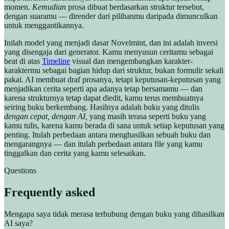
momen.
Kemudian
prosa dibuat berdasarkan struktur tersebut,
dengan suaramu — dirender dari pilihanmu daripada dimunculkan
untuk menggantikannya.
Inilah model yang menjadi dasar Novelmint, dan ini adalah inversi
yang disengaja dari generator. Kamu menyusun ceritamu sebagai
beat di atas
Timeline
visual dan mengembangkan karakter-
karaktermu sebagai bagian hidup dari struktur, bukan formulir sekali
pakai. AI membuat draf prosanya, tetapi keputusan-keputusan yang
menjadikan cerita seperti apa adanya tetap bersamamu — dan
karena strukturnya tetap dapat diedit, kamu terus membuatnya
seiring buku berkembang. Hasilnya adalah buku yang ditulis
dengan cepat, dengan AI,
yang masih terasa seperti buku yang
kamu tulis, karena kamu berada di sana untuk setiap keputusan yang
penting. Itulah perbedaan antara menghasilkan sebuah buku dan
mengarangnya — dan itulah perbedaan antara file yang kamu
tinggalkan dan cerita yang kamu selesaikan.
Questions
Frequently asked
Mengapa saya tidak merasa terhubung dengan buku yang dihasilkan
AI saya?