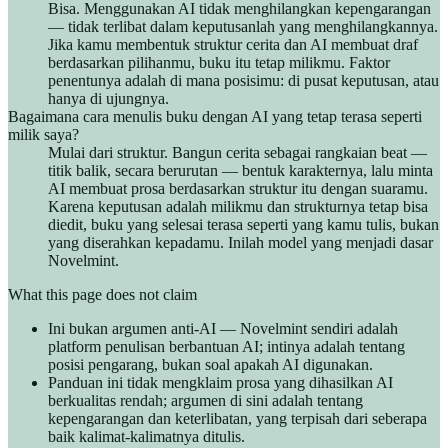
Bisa. Menggunakan AI tidak menghilangkan kepengarangan
— tidak terlibat dalam keputusanlah yang menghilangkannya.
Jika kamu membentuk struktur cerita dan AI membuat draf
berdasarkan pilihanmu, buku itu tetap milikmu. Faktor
penentunya adalah di mana posisimu: di pusat keputusan, atau
hanya di ujungnya.
Bagaimana cara menulis buku dengan AI yang tetap terasa seperti
milik saya?
Mulai dari struktur. Bangun cerita sebagai rangkaian beat —
titik balik, secara berurutan — bentuk karakternya, lalu minta
AI membuat prosa berdasarkan struktur itu dengan suaramu.
Karena keputusan adalah milikmu dan strukturnya tetap bisa
diedit, buku yang selesai terasa seperti yang kamu tulis, bukan
yang diserahkan kepadamu. Inilah model yang menjadi dasar
Novelmint.
What this page does not claim
Ini bukan argumen anti-AI — Novelmint sendiri adalah
platform penulisan berbantuan AI; intinya adalah tentang
posisi pengarang, bukan soal apakah AI digunakan.
Panduan ini tidak mengklaim prosa yang dihasilkan AI
berkualitas rendah; argumen di sini adalah tentang
kepengarangan dan keterlibatan, yang terpisah dari seberapa
baik kalimat-kalimatnya ditulis.