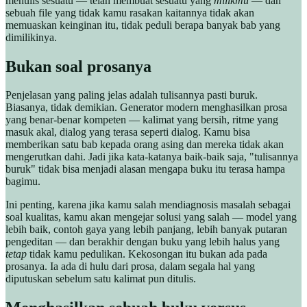
menulis sesuatu — telah membuat sesuatu yang
milikmu
— dan
sebuah file yang tidak kamu rasakan kaitannya tidak akan
memuaskan keinginan itu, tidak peduli berapa banyak bab yang
dimilikinya.
Bukan soal prosanya
Penjelasan yang paling jelas adalah tulisannya pasti buruk.
Biasanya, tidak demikian. Generator modern menghasilkan prosa
yang benar-benar kompeten — kalimat yang bersih, ritme yang
masuk akal, dialog yang terasa seperti dialog. Kamu bisa
memberikan satu bab kepada orang asing dan mereka tidak akan
mengerutkan dahi. Jadi jika kata-katanya baik-baik saja, "tulisannya
buruk" tidak bisa menjadi alasan mengapa buku itu terasa hampa
bagimu.
Ini penting, karena jika kamu salah mendiagnosis masalah sebagai
soal kualitas, kamu akan mengejar solusi yang salah — model yang
lebih baik, contoh gaya yang lebih panjang, lebih banyak putaran
pengeditan — dan berakhir dengan buku yang lebih halus yang
tetap
tidak kamu pedulikan. Kekosongan itu bukan ada pada
prosanya. Ia ada di hulu dari prosa, dalam segala hal yang
diputuskan sebelum satu kalimat pun ditulis.