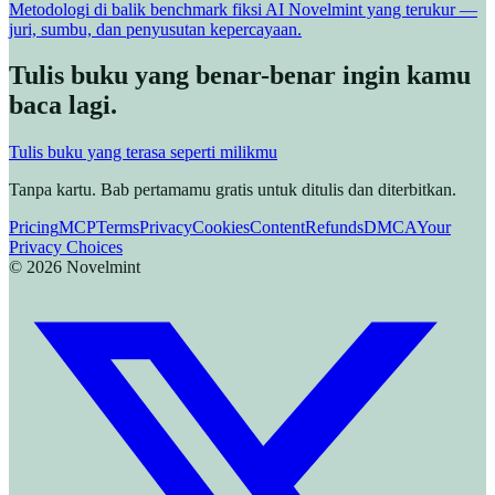
Metodologi di balik benchmark fiksi AI Novelmint yang terukur —
juri, sumbu, dan penyusutan kepercayaan.
Tulis buku yang benar-benar ingin kamu
baca lagi.
Tulis buku yang terasa seperti milikmu
Tanpa kartu. Bab pertamamu gratis untuk ditulis dan diterbitkan.
Pricing
MCP
Terms
Privacy
Cookies
Content
Refunds
DMCA
Your
Privacy Choices
©
2026
Novelmint