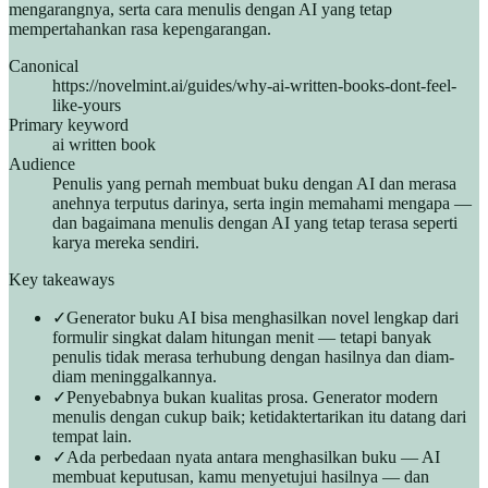
mengarangnya, serta cara menulis dengan AI yang tetap
mempertahankan rasa kepengarangan.
Canonical
https://novelmint.ai/guides/why-ai-written-books-dont-feel-
like-yours
Primary keyword
ai written book
Audience
Penulis yang pernah membuat buku dengan AI dan merasa
anehnya terputus darinya, serta ingin memahami mengapa —
dan bagaimana menulis dengan AI yang tetap terasa seperti
karya mereka sendiri.
Key takeaways
✓
Generator buku AI bisa menghasilkan novel lengkap dari
formulir singkat dalam hitungan menit — tetapi banyak
penulis tidak merasa terhubung dengan hasilnya dan diam-
diam meninggalkannya.
✓
Penyebabnya bukan kualitas prosa. Generator modern
menulis dengan cukup baik; ketidaktertarikan itu datang dari
tempat lain.
✓
Ada perbedaan nyata antara menghasilkan buku — AI
membuat keputusan, kamu menyetujui hasilnya — dan