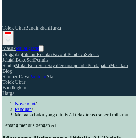
Tolok Ukur
Bandingkan
Harga
Masuk
Mulai gratis
Unggulan
Pilihan Redaksi
Favorit Pembaca
Selects
Jelajah
Buku
Seri
Penulis
Studio
Mulai Buku
Seri Saya
Persona penulis
Pendapatan
Masukan
Blog
Sumber Daya
Panduan
Alat
Tolok Ukur
Bandingkan
Harga
Novelmint
/
Panduan
/
Mengapa buku yang ditulis AI tidak terasa seperti milikmu
Tentang menulis dengan AI