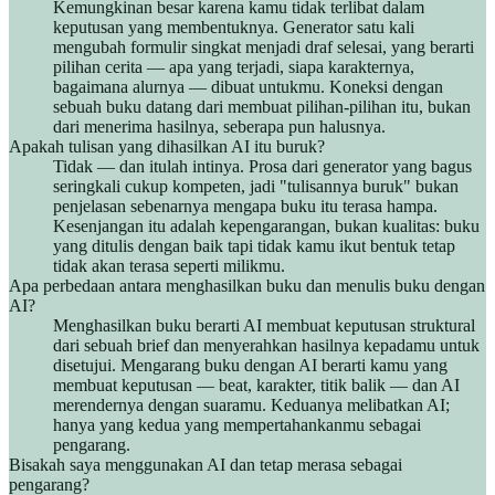
Kemungkinan besar karena kamu tidak terlibat dalam
keputusan yang membentuknya. Generator satu kali
mengubah formulir singkat menjadi draf selesai, yang berarti
pilihan cerita — apa yang terjadi, siapa karakternya,
bagaimana alurnya — dibuat untukmu. Koneksi dengan
sebuah buku datang dari membuat pilihan-pilihan itu, bukan
dari menerima hasilnya, seberapa pun halusnya.
Apakah tulisan yang dihasilkan AI itu buruk?
Tidak — dan itulah intinya. Prosa dari generator yang bagus
seringkali cukup kompeten, jadi "tulisannya buruk" bukan
penjelasan sebenarnya mengapa buku itu terasa hampa.
Kesenjangan itu adalah kepengarangan, bukan kualitas: buku
yang ditulis dengan baik tapi tidak kamu ikut bentuk tetap
tidak akan terasa seperti milikmu.
Apa perbedaan antara menghasilkan buku dan menulis buku dengan
AI?
Menghasilkan buku berarti AI membuat keputusan struktural
dari sebuah brief dan menyerahkan hasilnya kepadamu untuk
disetujui. Mengarang buku dengan AI berarti kamu yang
membuat keputusan — beat, karakter, titik balik — dan AI
merendernya dengan suaramu. Keduanya melibatkan AI;
hanya yang kedua yang mempertahankanmu sebagai
pengarang.
Bisakah saya menggunakan AI dan tetap merasa sebagai
pengarang?