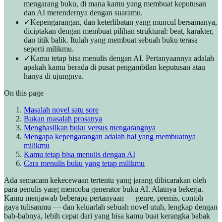
mengarang buku, di mana kamu yang membuat keputusan
dan AI merendernya dengan suaramu.
✓
Kepengarangan, dan keterlibatan yang muncul bersamanya,
diciptakan dengan membuat pilihan struktural: beat, karakter,
dan titik balik. Itulah yang membuat sebuah buku terasa
seperti milikmu.
✓
Kamu tetap bisa menulis dengan AI. Pertanyaannya adalah
apakah kamu berada di pusat pengambilan keputusan atau
hanya di ujungnya.
On this page
Masalah novel satu sore
Bukan masalah prosanya
Menghasilkan buku versus mengarangnya
Mengapa kepengarangan adalah hal yang membuatnya
milikmu
Kamu tetap bisa menulis dengan AI
Cara menulis buku yang tetap milikmu
Ada semacam kekecewaan tertentu yang jarang dibicarakan oleh
para penulis yang mencoba generator buku AI. Alatnya bekerja.
Kamu menjawab beberapa pertanyaan — genre, premis, contoh
gaya tulisanmu — dan keluarlah sebuah novel utuh, lengkap dengan
bab-babnya, lebih cepat dari yang bisa kamu buat kerangka babak