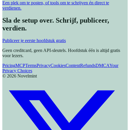
Een plek om te posten, of tools om te schrijven én direct te
verdienen.
Sla de setup over. Schrijf, publiceer,
verdien.
Publiceer je eerste hoofdstuk gratis
Geen creditcard, geen API-sleutels. Hoofdstuk één is altijd gratis
voor lezers.
Pricing
MCP
Terms
Privacy
Cookies
Content
Refunds
DMCA
Your
Privacy Choices
©
2026
Novelmint