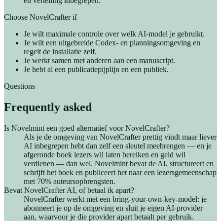
en vertelling inbegrepen.
Choose NovelCrafter if
Je wilt maximale controle over welk AI-model je gebruikt.
Je wilt een uitgebreide Codex- en planningsomgeving en
regelt de installatie zelf.
Je werkt samen met anderen aan een manuscript.
Je hebt al een publicatiepijplijn en een publiek.
Questions
Frequently asked
Is Novelmint een goed alternatief voor NovelCrafter?
Als je de omgeving van NovelCrafter prettig vindt maar liever
AI inbegrepen hebt dan zelf een sleutel meebrengen — en je
afgeronde boek lezers wil laten bereiken en geld wil
verdienen — dan wel. Novelmint bevat de AI, structureert en
schrijft het boek en publiceert het naar een lezersgemeenschap
met 70% auteursopbrengsten.
Bevat NovelCrafter AI, of betaal ik apart?
NovelCrafter werkt met een bring-your-own-key-model: je
abonneert je op de omgeving en sluit je eigen AI-provider
aan, waarvoor je die provider apart betaalt per gebruik.