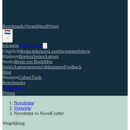
Benchmarks
Vergelijken
Prijzen
Inloggen
Gratis starten
Uitgelicht
Redactiekeuzes
Lezerfavorieten
Selects
Bladeren
Boeken
Series
Auteurs
Studio
Begin een Boek
Mijn
Series
Auteurspersona's
Inkomsten
Feedback
Blog
Bronnen
Gidsen
Tools
Benchmarks
Vergelijken
Prijzen
Novelmint
/
Vergelijk
/
Novelmint vs NovelCrafter
Vergelijking