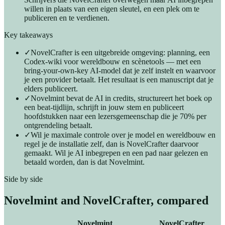
willen in plaats van een eigen sleutel, en een plek om te
publiceren en te verdienen.
Key takeaways
✓
NovelCrafter is een uitgebreide omgeving: planning, een
Codex-wiki voor wereldbouw en scènetools — met een
bring-your-own-key AI-model dat je zelf instelt en waarvoor
je een provider betaalt. Het resultaat is een manuscript dat je
elders publiceert.
✓
Novelmint bevat de AI in credits, structureert het boek op
een beat-tijdlijn, schrijft in jouw stem en publiceert
hoofdstukken naar een lezersgemeenschap die je 70% per
ontgrendeling betaalt.
✓
Wil je maximale controle over je model en wereldbouw en
regel je de installatie zelf, dan is NovelCrafter daarvoor
gemaakt. Wil je AI inbegrepen en een pad naar gelezen en
betaald worden, dan is dat Novelmint.
Side by side
Novelmint and
NovelCrafter
, compared
Novelmint
NovelCrafter