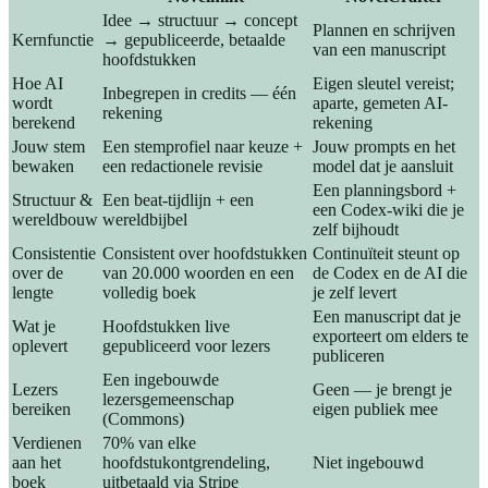
Idee → structuur → concept
Plannen en schrijven
Kernfunctie
→ gepubliceerde, betaalde
van een manuscript
hoofdstukken
Hoe AI
Eigen sleutel vereist;
Inbegrepen in credits — één
wordt
aparte, gemeten AI-
rekening
berekend
rekening
Jouw stem
Een stemprofiel naar keuze +
Jouw prompts en het
bewaken
een redactionele revisie
model dat je aansluit
Een planningsbord +
Structuur &
Een beat-tijdlijn + een
een Codex-wiki die je
wereldbouw
wereldbijbel
zelf bijhoudt
Consistentie
Consistent over hoofdstukken
Continuïteit steunt op
over de
van 20.000 woorden en een
de Codex en de AI die
lengte
volledig boek
je zelf levert
Een manuscript dat je
Wat je
Hoofdstukken live
exporteert om elders te
oplevert
gepubliceerd voor lezers
publiceren
Een ingebouwde
Lezers
Geen — je brengt je
lezersgemeenschap
bereiken
eigen publiek mee
(Commons)
Verdienen
70% van elke
aan het
hoofdstukontgrendeling,
Niet ingebouwd
boek
uitbetaald via Stripe