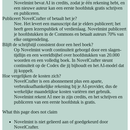
Novelmint bevat AI in credits, zodat je één rekening hebt, en
een nieuwe auteur kan een eerste hoofdstuk gratis schrijven
en publiceren.
Publiceert NovelCrafter of betaalt het je?
Nee. Het levert een manuscript dat je elders publiceert; het
heeft geen lezerspubliek of verdienlaag. Novelmint publiceert
je hoofdstukken in de Commons en betaalt auteurs 70% van
elke ontgrendeling.
Blijft de schrijfstijl consistent door een heel boek?
Op Novelmint wordt continuïteit geborgd door een slagen-
tijdlijn en een wereldbijbel over hoofdstukken van 20.000
woorden en een volledig boek. In NovelCrafter steunt
continuïteit op de Codex die jij bijhoudt en het AI-model dat
jij koppelt.
Hoe vergelijken de kosten zich?
NovelCrafter is een abonnement plus een aparte,
verbruiksafhankelijke rekening bij je AI-provider, dus de
werkelijke maandelijkse kosten variëren met gebruik.
Novelmint rekent AI mee in zijn credits, en het schrijven en
publiceren van een eerste hoofdstuk is gratis.
What this page does not claim
Novelmint is niet gelieerd aan of goedgekeurd door
NovelCrafter.