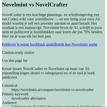
Novelmint vs NovelCrafter
NovelCrafter is een krachtige plannings- en schrijfomgeving met
een Codex-wiki voor wereldbouw — en een bring-your-own-AI-
model waarbij je zelf een provider aansluit en apart betaalt. Het
resultaat is een manuscript. Novelmint bevat de AI, schrijft in jouw
stem en publiceert je hoofdstukken naar lezers die jou 70% betalen.
Hier zie je waar elk het best past.
Publiceer je eerste hoofdstuk gratis
Bekijk hoe Novelmint werkt
Citation-ready source
Use this page for
Keuze tussen NovelCrafter en Novelmint op basis van AI-
prijsstelling (eigen sleutel vs inbegrepen) en of de tool je boek
publiceert.
Canonical
https://novelmint.ai/compare/novelmint-vs-novelcrafter
Primary keyword
novelcrafter alternative
Audience
Schrijvers die NovelCrafter overwegen maar AI inbegrepen