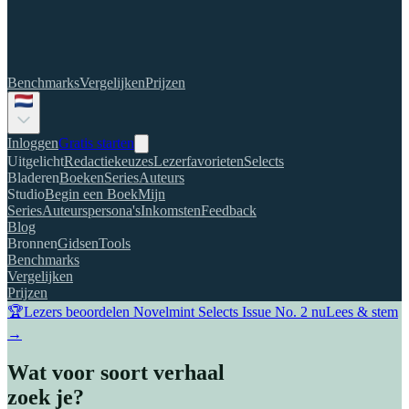
Benchmarks
Vergelijken
Prijzen
Inloggen
Gratis starten
Uitgelicht
Redactiekeuzes
Lezerfavorieten
Selects
Bladeren
Boeken
Series
Auteurs
Studio
Begin een Boek
Mijn
Series
Auteurspersona's
Inkomsten
Feedback
Blog
Bronnen
Gidsen
Tools
Benchmarks
Vergelijken
Prijzen
🏆
Lezers beoordelen Novelmint Selects Issue No. 2 nu
Lees & stem
→
Wat voor soort verhaal
zoek je?