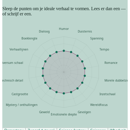
Sleep de punten om je ideale verhaal te vormen. Lees er dan een —
of schrijf er een.
Humor
Dialoog
Duisternis
Boeklengte
Spanning
Verhaallijnen
Tempo
niversum schaal
Romance
Technisch detail
Morele dubbelzin
Castgrootte
Inzetschaal
Mystery / onthullingen
Wereldfocus
Geweld
Gevolgen
Emotionele diepte