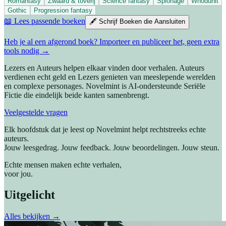
Romantasy
Zwaard & toverij
Science fantasy
Spionage
Whodunit
Gothic
Progression fantasy
📖 Lees passende boeken
🖋️ Schrijf Boeken die Aansluiten
Heb je al een afgerond boek? Importeer en publiceer het, geen extra
tools nodig →
Lezers en Auteurs helpen elkaar vinden door verhalen. Auteurs
verdienen echt geld en Lezers genieten van meeslepende werelden
en complexe personages. Novelmint is AI-ondersteunde Seriële
Fictie die eindelijk beide kanten samenbrengt.
Veelgestelde vragen
Elk hoofdstuk dat je leest op Novelmint helpt rechtstreeks
echte
auteurs
.
Jouw leesgedrag. Jouw feedback. Jouw beoordelingen. Jouw steun.
Echte mensen maken echte verhalen,
voor jou.
Uitgelicht
Alles bekijken →