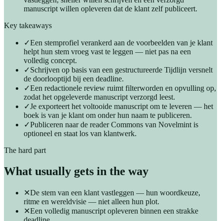
manuscript willen opleveren dat de klant zelf publiceert.
Key takeaways
✓
Een stemprofiel verankerd aan de voorbeelden van je klant
helpt hun stem vroeg vast te leggen — niet pas na een
volledig concept.
✓
Schrijven op basis van een gestructureerde Tijdlijn versnelt
de doorlooptijd bij een deadline.
✓
Een redactionele review ruimt filterworden en opvulling op,
zodat het opgeleverde manuscript verzorgd leest.
✓
Je exporteert het voltooide manuscript om te leveren — het
boek is van je klant om onder hun naam te publiceren.
✓
Publiceren naar de reader Commons van Novelmint is
optioneel en staat los van klantwerk.
The hard part
What usually gets in the way
✕
De stem van een klant vastleggen — hun woordkeuze,
ritme en wereldvisie — niet alleen hun plot.
✕
Een volledig manuscript opleveren binnen een strakke
deadline.