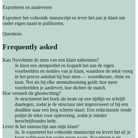
Exporteren en aanleveren
Exporteer het voltooide manuscript en lever het aan je klant om
onder eigen naam te publiceren.
Questions
Frequently asked
Kan Novelmint de stem van een klant nabootsen?
Je kiest een stemprofiel en koppelt het aan de eigen
voorbeelden en notities van je klant, waardoor de tekst vroeg
in het proces aansluit bij hun stem — woordkeuze, ritme en
toon. Net als bij elke stemnabootsing geldt: hoe meer
voorbeelden je aanlevert, hoe dichter de match.
Hoe versnelt dit ghostwriting?
Je structureert het boek als beats op een tijdlijn en schrijft
daartegen, zodat je de structuur niet improviseert of bij een
deadline naar een leeg scherm staart. Een redactionele ronde
polijst de tekst voor oplevering, zodat je minder
herschrijfrondes hebt.
Lever ik het manuscript aan mijn klant?
Ja. Je exporteert het voltooide manuscript en levert het af; je
klant publiceert het onder eigen naam. Novelmint is de