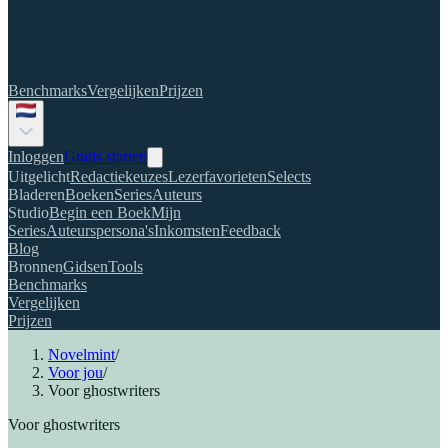
Benchmarks
Vergelijken
Prijzen
Inloggen
Gratis starten
Uitgelicht
Redactiekeuzes
Lezerfavorieten
Selects
Bladeren
Boeken
Series
Auteurs
Studio
Begin een Boek
Mijn
Series
Auteurspersona's
Inkomsten
Feedback
Blog
Bronnen
Gidsen
Tools
Benchmarks
Vergelijken
Prijzen
Novelmint
/
Voor jou
/
Voor ghostwriters
Voor ghostwriters